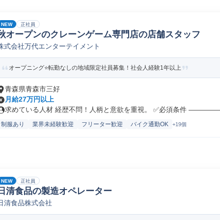
NEW
正社員
秋オープンのクレーンゲーム専門店の店舗スタッフ
株式会社万代エンターテイメント
オープニング⭐転勤なしの地域限定社員募集！社会人経験1年以上
青森県青森市三好
月給27万円以上
求めている人材 経歴不問！人柄と意欲を重視。 ✅必須条件 ――――――
制服あり
業界未経験歓迎
フリーター歓迎
バイク通勤OK
+19個
NEW
正社員
日清食品の製造オペレーター
日清食品株式会社