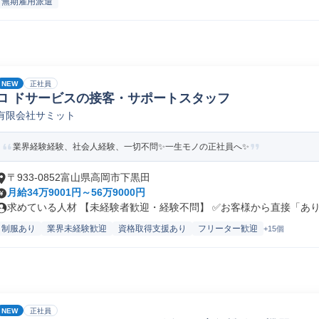
無期雇用派遣
NEW
正社員
ロ ドサービスの接客・サポートスタッフ
有限会社サミット
業界経験経験、社会人経験、一切不問✨一生モノの正社員へ✨
〒933-0852富山県高岡市下黒田
月給34万9001円～56万9000円
求めている人材 【未経験者歓迎・経験不問】 ✅お客様から直接「ありが
制服あり
業界未経験歓迎
資格取得支援あり
フリーター歓迎
+15個
NEW
正社員