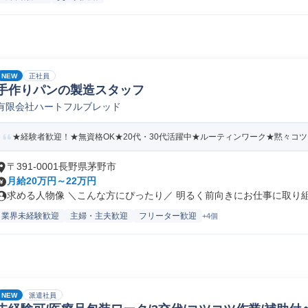
NEW
正社員
手作りパンの製造スタッフ
有限会社ハートフルブレッド
★経験者歓迎！★無資格OK★20代・30代活躍中★ルーティンワーク★黙々コ
〒391-0001長野県茅野市
月給20万円～22万円
求める人物像 ＼こんな方にぴったり／ 明るく前向きにお仕事に取り組め
業界未経験歓迎
主婦・主夫歓迎
フリーター歓迎
+4個
NEW
派遣社員