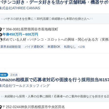
パチンコ好き・データ好きを活かす店舗戦略・機器サポ
株式会社ATHREE CANVAS
パチスロ好きを仕事に！30代活躍◇未経験から本部の仕掛け人へ
〒394-0081長野県岡谷市長地権現町
年俸450万円～600万円
求めている人材 ✅パチンコ・スロットへの興味・関心がある方（実務未
業界未経験歓迎
バイク通勤OK
車通勤OK
転勤なし
+12個
NEW
正社員
Amazon相模原で応募者対応や面接を行う採用担当/61578_
株式会社ワールドスタッフィング
未経験から採用・人事の仕事に挑戦！応募者へのご案内や面接などを担当する正社
〒252-0244神奈川県相模原市中央区田名