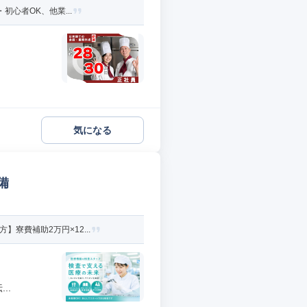
初心者OK、他業...
気になる
備
寮費補助2万円×12...
..