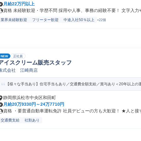
月給22万円以上
資格 未経験歓迎・学歴不問 採用や人事、事務の経験不要！ 文字入力やE
業界未経験歓迎
フリーター歓迎
中途入社50％以上
+22個
NEW
正社員
アイスクリーム販売スタッフ
株式会社 江崎商店
【様々な手当あり】住宅手当もあり／交通費全額支給／賞与あり＜20年以上の
静岡県浜松市中央区和田町
月給20万9330円～24万7710円
資格 ・要普通自動車運転免許 社員デビューの方も大歓迎！ ★人と接す.
交通費支給
社割あり