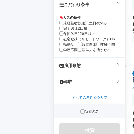
こだわり条件
人気の条件
未経験者歓迎
土日祝休み
完全週休2日制
年間休日120日以上
在宅勤務（リモートワーク）OK
転勤なし
服装自由
年齢不問
学歴不問
語学力を活かせる
雇用形態
年収
すべての条件をクリア
新着のみ
検索