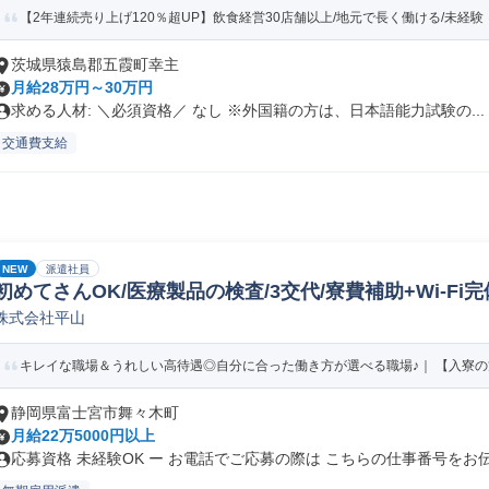
【2年連続売り上げ120％超UP】飲食経営30店舗以上/地元で長く働ける/未経験・
茨城県猿島郡五霞町幸主
月給28万円～30万円
求める人材: ＼必須資格／ なし ※外国籍の方は、日本語能力試験の...
交通費支給
NEW
派遣社員
初めてさんOK/医療製品の検査/3交代/寮費補助+Wi-Fi完
株式会社平山
キレイな職場＆うれしい高待遇◎自分に合った働き方が選べる職場♪｜ 【入寮の方】
静岡県富士宮市舞々木町
月給22万5000円以上
応募資格 未経験OK ー お電話でご応募の際は こちらの仕事番号をお伝.