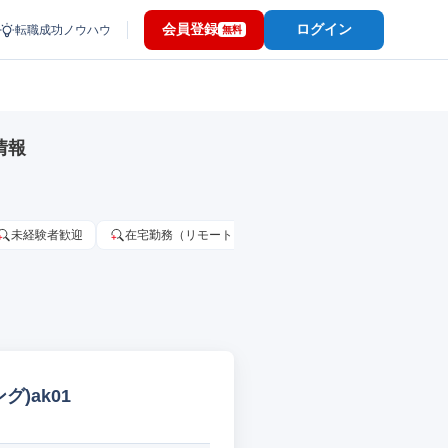
会員登録
ログイン
転職成功ノウハウ
無料
情報
未経験者歓迎
在宅勤務（リモートワーク）OK
家賃補助・住宅手当
)ak01