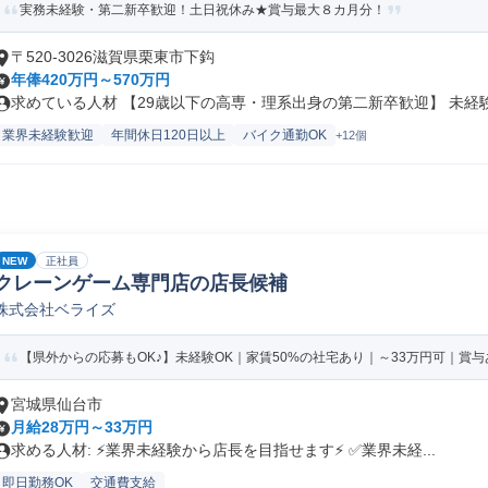
実務未経験・第二新卒歓迎！土日祝休み★賞与最大８カ月分！
〒520-3026滋賀県栗東市下鈎
年俸420万円～570万円
求めている人材 【29歳以下の高専・理系出身の第二新卒歓迎】 未経験か
業界未経験歓迎
年間休日120日以上
バイク通勤OK
+12個
NEW
正社員
クレーンゲーム専門店の店長候補
株式会社ベライズ
【県外からの応募もOK♪】未経験OK｜家賃50%の社宅あり｜～33万円可｜賞与あ
宮城県仙台市
月給28万円～33万円
求める人材: ⚡️業界未経験から店長を目指せます⚡️ ✅️業界未経...
即日勤務OK
交通費支給