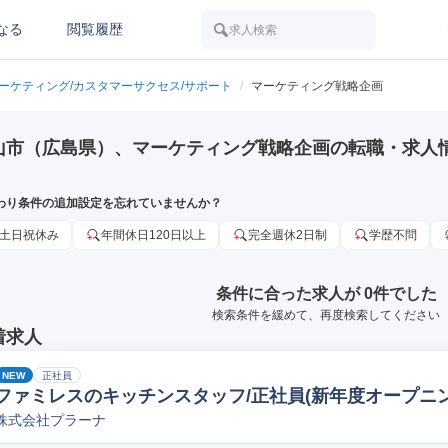
なる
閲覧履歴
求人検索
マーケティング/カスタマーサクセス/サポート
/
マーケティング戦略企画
山市（広島県）、マーケティング戦略企画の転職・求人
わり条件の追加設定を忘れていませんか？
土日祝休み
年間休日120日以上
完全週休2日制
学歴不問
条件に合った求人が 0件でした
検索条件を緩めて、再度検索してください
着求人
NEW
正社員
ファミレスのキッチンスタッフ/正社員(新年度オープニング
株式会社プラーナ