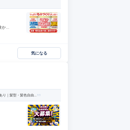
...
気になる
り｜髪型・髪色自由...