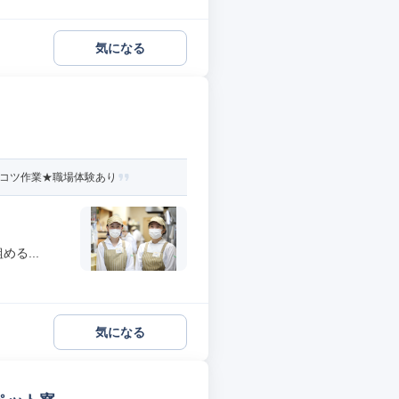
気になる
ツコツ作業★職場体験あり
る...
気になる