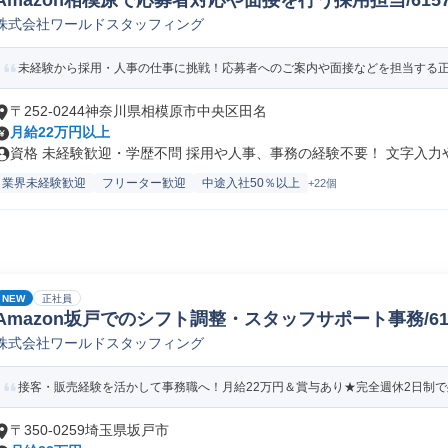
Amazon相模原で応募者対応や面接を行う採用担当/61578_
株式会社ワールドスタッフィング
未経験から採用・人事の仕事に挑戦！応募者へのご案内や面接などを担当する正社
〒252-0244神奈川県相模原市中央区田名
月給22万円以上
資格 未経験歓迎・学歴不問 採用や人事、事務の経験不要！ 文字入力やE
業界未経験歓迎
フリーター歓迎
中途入社50％以上
+22個
NEW
正社員
Amazon坂戸でのシフト調整・スタッフサポート事務/61578
株式会社ワールドスタッフィング
接客・販売経験を活かして事務職へ！月給22万円＆賞与あり★完全週休2日制で残
〒350-0259埼玉県坂戸市