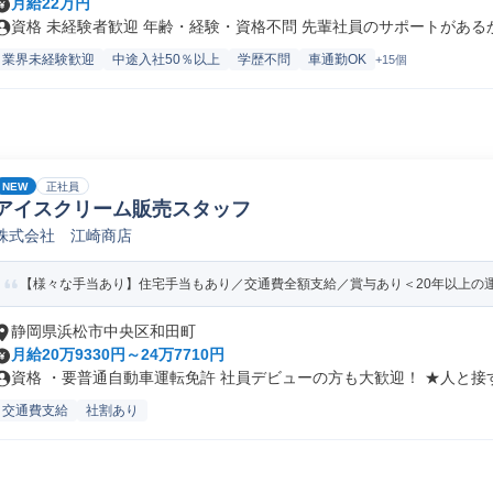
月給22万円
資格 未経験者歓迎 年齢・経験・資格不問 先輩社員のサポートがあるから
業界未経験歓迎
中途入社50％以上
学歴不問
車通勤OK
+15個
NEW
正社員
アイスクリーム販売スタッフ
株式会社 江崎商店
【様々な手当あり】住宅手当もあり／交通費全額支給／賞与あり＜20年以上の
静岡県浜松市中央区和田町
月給20万9330円～24万7710円
資格 ・要普通自動車運転免許 社員デビューの方も大歓迎！ ★人と接す.
交通費支給
社割あり