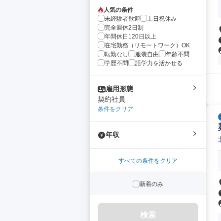
人気の条件
未経験者歓迎
土日祝休み
完全週休2日制
年間休日120日以上
在宅勤務（リモートワーク）OK
転勤なし
服装自由
年齢不問
学歴不問
語学力を活かせる
雇用形態
契約社員
条件をクリア
年収
すべての条件をクリア
新着のみ
検索