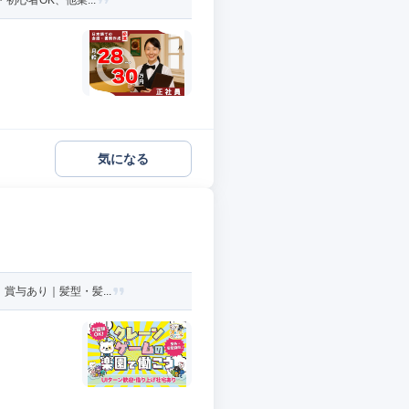
初心者OK、他業...
気になる
賞与あり｜髪型・髪...