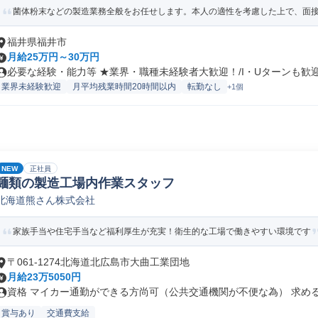
菌体粉末などの製造業務全般をお任せします。本人の適性を考慮した上で、面接に
福井県福井市
月給25万円～30万円
必要な経験・能力等 ★業界・職種未経験者大歓迎！/I・Uターンも歓迎！
業界未経験歓迎
月平均残業時間20時間以内
転勤なし
+1個
NEW
正社員
麺類の製造工場内作業スタッフ
北海道熊さん株式会社
家族手当や住宅手当など福利厚生が充実！衛生的な工場で働きやすい環境です
〒061-1274北海道北広島市大曲工業団地
月給23万5050円
資格 マイカー通勤ができる方尚可（公共交通機関が不便な為） 求める人
賞与あり
交通費支給