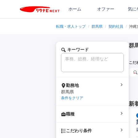
ホーム
オファー
気に
転職・求人トップ
/
群馬県
/
契約社員
/
沖縄
群
キーワード
こだ
勤務地
群馬県
条件をクリア
新
職種
こだわり条件