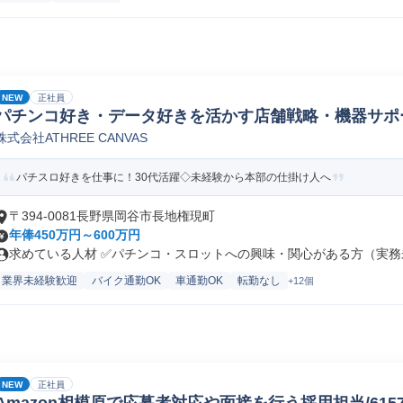
NEW
正社員
パチンコ好き・データ好きを活かす店舗戦略・機器サポ
株式会社ATHREE CANVAS
パチスロ好きを仕事に！30代活躍◇未経験から本部の仕掛け人へ
〒394-0081長野県岡谷市長地権現町
年俸450万円～600万円
求めている人材 ✅パチンコ・スロットへの興味・関心がある方（実務未
業界未経験歓迎
バイク通勤OK
車通勤OK
転勤なし
+12個
NEW
正社員