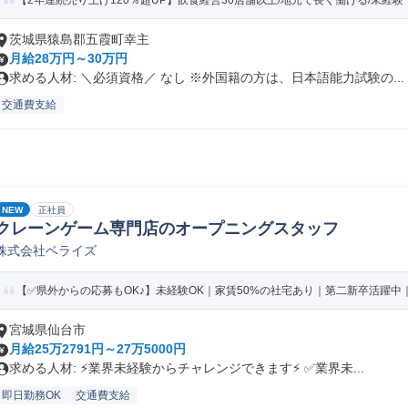
【2年連続売り上げ120％超UP】飲食経営30店舗以上/地元で長く働ける/未経験・
茨城県猿島郡五霞町幸主
月給28万円～30万円
求める人材: ＼必須資格／ なし ※外国籍の方は、日本語能力試験の...
交通費支給
NEW
正社員
クレーンゲーム専門店のオープニングスタッフ
株式会社ベライズ
【✅️県外からの応募もOK♪】未経験OK｜家賃50%の社宅あり｜第二新卒活躍中｜
宮城県仙台市
月給25万2791円～27万5000円
求める人材: ⚡️業界未経験からチャレンジできます⚡️ ✅️業界未...
即日勤務OK
交通費支給