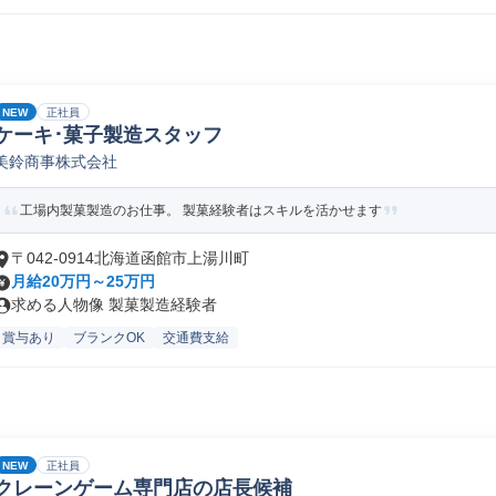
NEW
正社員
ケーキ･菓子製造スタッフ
美鈴商事株式会社
工場内製菓製造のお仕事。 製菓経験者はスキルを活かせます
〒042-0914北海道函館市上湯川町
月給20万円～25万円
求める人物像 製菓製造経験者
賞与あり
ブランクOK
交通費支給
NEW
正社員
クレーンゲーム専門店の店長候補