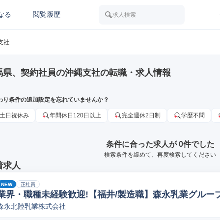
なる
閲覧履歴
求人検索
支社
馬県、契約社員の沖縄支社の転職・求人情報
わり条件の追加設定を忘れていませんか？
土日祝休み
年間休日120日以上
完全週休2日制
学歴不問
条件に合った求人が 0件でした
検索条件を緩めて、再度検索してください
着求人
NEW
正社員
業界・職種未経験歓迎!【福井/製造職】森永乳業グループ
森永北陸乳業株式会社
ペレーター/ラインマネージャー(食品/飲料/たばこ)