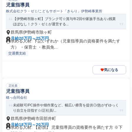
児童指導員
株式会社クラ・ゼミ/こどもサポート「きらり」伊勢崎事業所
【伊勢崎市除ヶ町】ブランク可☆賞与年2回や家族手当あり♪残業
ほぼなし！クラ・ゼミが運営する...
群馬県伊勢崎市除ヶ町
月給20万円～25万円
求める人材: 下記いずれか（児童指導員の資格要件を満たす
方） ・保育士 ・教員免...
交通費支給
気になる
正社員
児童指導員
穂っ合同会社
未経験可/PC操作や畑作業など、幅広い療育を提供◎/急がずゆっく
り自立を目指す☆/正社員/...
群馬県伊勢崎市田部井町
月給18万円～20万円
求める人材: 【必須】 児童指導員の資格要件を満たす方 ※下