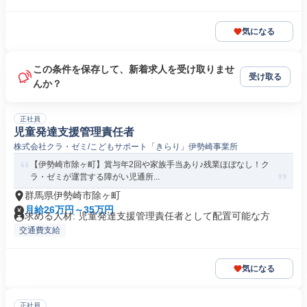
気になる
この条件を保存して、新着求人を受け取りませ
受け取る
んか？
正社員
児童発達支援管理責任者
株式会社クラ・ゼミ/こどもサポート「きらり」伊勢崎事業所
【伊勢崎市除ヶ町】賞与年2回や家族手当あり♪残業ほぼなし！ク
ラ・ゼミが運営する障がい児通所...
群馬県伊勢崎市除ヶ町
月給26万円～35万円
求める人材: 児童発達支援管理責任者として配置可能な方
交通費支給
気になる
正社員