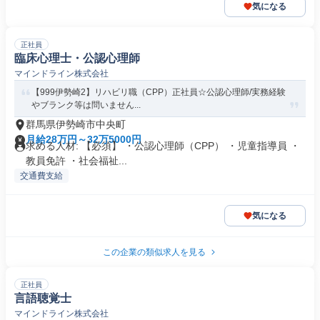
気になる
正社員
臨床心理士・公認心理師
マインドライン株式会社
【999伊勢崎2】リハビリ職（CPP）正社員☆公認心理師/実務経験
やブランク等は問いません...
群馬県伊勢崎市中央町
月給28万円～32万5000円
求める人材: 【必須】 ・公認心理師（CPP） ・児童指導員 ・
教員免許 ・社会福祉...
交通費支給
気になる
この企業の類似求人を見る
正社員
言語聴覚士
マインドライン株式会社