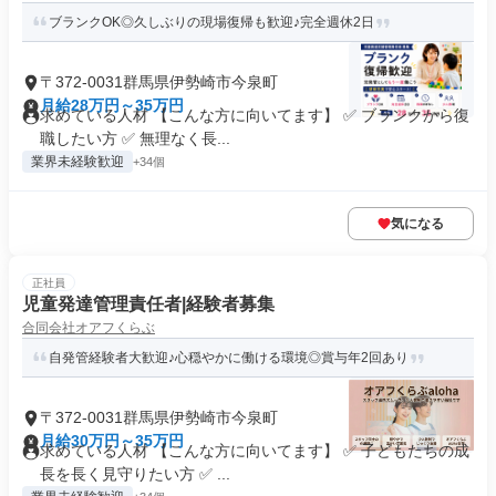
ブランクOK◎久しぶりの現場復帰も歓迎♪完全週休2日
〒372-0031群馬県伊勢崎市今泉町
月給28万円～35万円
求めている人材 【こんな方に向いてます】 ✅ ブランクから復
職したい方 ✅ 無理なく長...
業界未経験歓迎
+34個
気になる
正社員
児童発達管理責任者|経験者募集
合同会社オアフくらぶ
自発管経験者大歓迎♪心穏やかに働ける環境◎賞与年2回あり
〒372-0031群馬県伊勢崎市今泉町
月給30万円～35万円
求めている人材 【こんな方に向いてます】 ✅ 子どもたちの成
長を長く見守りたい方 ✅ ...