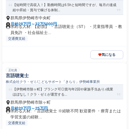
【短時間で高収入！】勤務時間は6.5hと短時間ですが、毎月の達成
給や昇給・賞与で稼げる体制...
群馬県伊勢崎市中央町
月給28万円～32万5000円
求める人材: 【必須】 ・言語聴覚士（ST） ・児童指導員 ・教
員免許 ・社会福祉士...
交通費支給
気になる
正社員
言語聴覚士
株式会社クラ・ゼミ/こどもサポート「きらり」伊勢崎事業所
【伊勢崎市除ヶ町】ブランク可◎賞与年2回や家族手当あり♪残業
ほぼなし！クラ・ゼミが運営する...
群馬県伊勢崎市除ヶ町
月給20万円～25万円
求める人材: ・言語聴覚士 ※経験不問 歓迎要件 ・療育または
学習支援の経験...
交通費支給