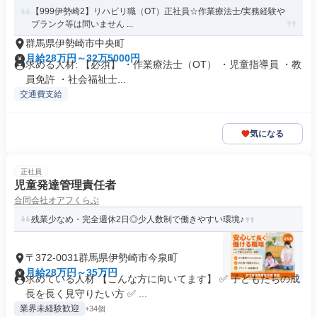
【999伊勢崎2】リハビリ職（OT）正社員☆作業療法士/実務経験や
ブランク等は問いません ...
群馬県伊勢崎市中央町
月給28万円～32万5000円
求める人材: 【必須】 ・作業療法士（OT） ・児童指導員 ・教
員免許 ・社会福祉士...
交通費支給
気になる
正社員
児童発達管理責任者
合同会社オアフくらぶ
残業少なめ・完全週休2日◎少人数制で働きやすい環境♪
〒372-0031群馬県伊勢崎市今泉町
月給28万円～35万円
求めている人材 【こんな方に向いてます】 ✅ 子どもたちの成
長を長く見守りたい方 ✅ ...
業界未経験歓迎
+34個