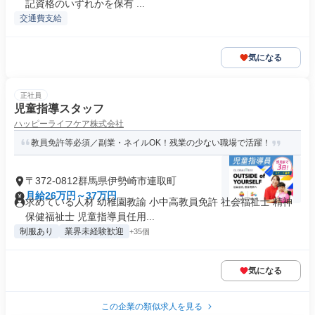
記資格のいずれかを保有 ...
交通費支給
気になる
正社員
児童指導スタッフ
ハッピーライフケア株式会社
教員免許等必須／副業・ネイルOK！残業の少ない職場で活躍！
〒372-0812群馬県伊勢崎市連取町
月給26万円～37万円
求めている人材 幼稚園教諭 小中高教員免許 社会福祉士 精神
保健福祉士 児童指導員任用...
制服あり
業界未経験歓迎
+35個
気になる
この企業の類似求人を見る