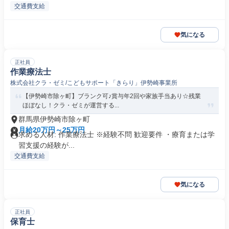
交通費支給
気になる
正社員
作業療法士
株式会社クラ・ゼミ/こどもサポート「きらり」伊勢崎事業所
【伊勢崎市除ヶ町】ブランク可♪賞与年2回や家族手当あり☆残業
ほぼなし！クラ・ゼミが運営する...
群馬県伊勢崎市除ヶ町
月給20万円～25万円
求める人材: 作業療法士 ※経験不問 歓迎要件 ・療育または学
習支援の経験が...
交通費支給
気になる
正社員
保育士