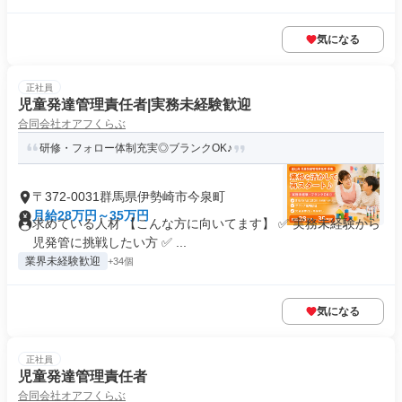
気になる
正社員
児童発達管理責任者|実務未経験歓迎
合同会社オアフくらぶ
研修・フォロー体制充実◎ブランクOK♪
〒372-0031群馬県伊勢崎市今泉町
月給28万円～35万円
求めている人材 【こんな方に向いてます】 ✅ 実務未経験から
児発管に挑戦したい方 ✅ ...
業界未経験歓迎
+34個
気になる
正社員
児童発達管理責任者
合同会社オアフくらぶ