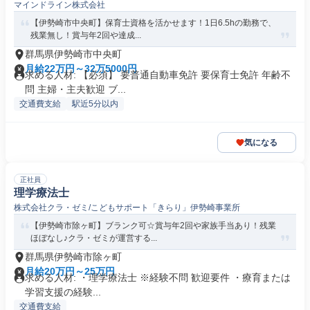
マインドライン株式会社
【伊勢崎市中央町】保育士資格を活かせます！1日6.5hの勤務で、
残業無し！賞与年2回や達成...
群馬県伊勢崎市中央町
月給22万円～32万5000円
求める人材: 【必須】 要普通自動車免許 要保育士免許 年齢不
問 主婦・主夫歓迎 ブ...
交通費支給
駅近5分以内
気になる
正社員
理学療法士
株式会社クラ・ゼミ/こどもサポート「きらり」伊勢崎事業所
【伊勢崎市除ヶ町】ブランク可☆賞与年2回や家族手当あり！残業
ほぼなし♪クラ・ゼミが運営する...
群馬県伊勢崎市除ヶ町
月給20万円～25万円
求める人材: ・理学療法士 ※経験不問 歓迎要件 ・療育または
学習支援の経験...
交通費支給