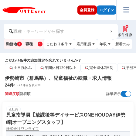
会員登録
ログイン
職種・キーワードから探す
条件保存
勤務地
職種
こだわり条件
雇用形態
年収
新着のみ
1
1
こだわり条件の追加設定を忘れていませんか？
土日祝休み
年間休日120日以上
完全週休2日制
学歴
伊勢崎市（群馬県）、児童福祉の転職・求人情報
24
件
1
〜
24
件目を表示中
関連度順
新着順
詳細表示
正社員
児童指導員【放課後等デイサービスONEHOUDAY伊勢
崎|オープニングスタッフ】
株式会社ワンライフ