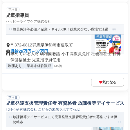
正社員
児童指導員
ハッピーライフケア株式会社
教員免許等必須／副業・ネイルOK！残業の少ない職場で活躍！
〒372-0812群馬県伊勢崎市連取町
月給26万円～37万円
求めている人材 幼稚園教諭 小中高教員免許 社会福祉士 精神
保健福祉士 児童指導員任用...
制服あり
業界未経験歓迎
+35個
気になる
正社員
児童発達支援管理責任者 有資格者 放課後等デイサービス
じゆう研究株式会社 こどもの未来ラボすてっぷ
放課後等デイサービスにて児童発達支援管理責任者の募集です＠伊
勢崎市