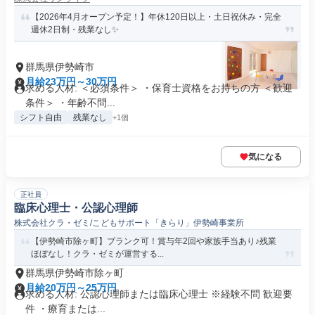
【2026年4月オープン予定！】年休120日以上・土日祝休み・完全
週休2日制・残業なし✨
群馬県伊勢崎市
月給23万円～30万円
求める人材: ＜必須条件＞ ・保育士資格をお持ちの方 ＜歓迎
条件＞ ・年齢不問...
シフト自由
残業なし
+1個
気になる
正社員
臨床心理士・公認心理師
株式会社クラ・ゼミ/こどもサポート「きらり」伊勢崎事業所
【伊勢崎市除ヶ町】ブランク可！賞与年2回や家族手当あり♪残業
ほぼなし！クラ・ゼミが運営する...
群馬県伊勢崎市除ヶ町
月給20万円～25万円
求める人材: 公認心理師または臨床心理士 ※経験不問 歓迎要
件 ・療育または...