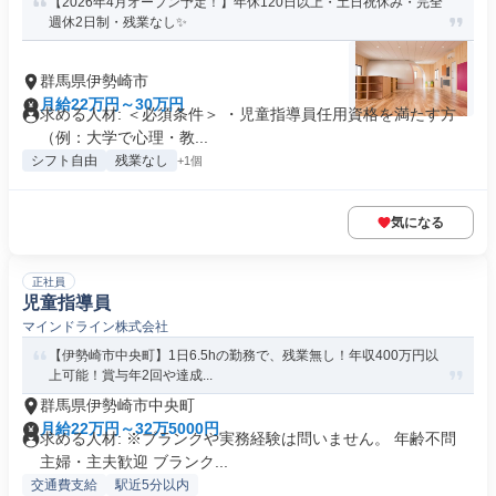
【2026年4月オープン予定！】年休120日以上・土日祝休み・完全
週休2日制・残業なし✨
群馬県伊勢崎市
月給22万円～30万円
求める人材: ＜必須条件＞ ・児童指導員任用資格を満たす方
（例：大学で心理・教...
シフト自由
残業なし
+1個
気になる
正社員
児童指導員
マインドライン株式会社
【伊勢崎市中央町】1日6.5hの勤務で、残業無し！年収400万円以
上可能！賞与年2回や達成...
群馬県伊勢崎市中央町
月給22万円～32万5000円
求める人材: ※ブランクや実務経験は問いません。 年齢不問
主婦・主夫歓迎 ブランク...
交通費支給
駅近5分以内