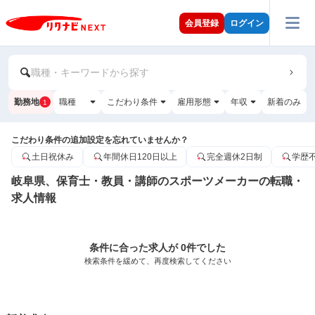
会員登録
ログイン
職種・キーワードから探す
勤務地
職種
こだわり条件
雇用形態
年収
新着のみ
1
こだわり条件の追加設定を忘れていませんか？
土日祝休み
年間休日120日以上
完全週休2日制
学歴
岐阜県、保育士・教員・講師のスポーツメーカーの転職・
求人情報
条件に合った求人が 0件でした
検索条件を緩めて、再度検索してください