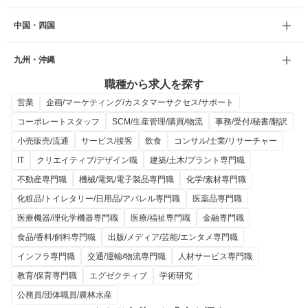
中国・四国
九州・沖縄
職種から求人を探す
営業
企画/マーケティング/カスタマーサクセス/サポート
コーポレートスタッフ
SCM/生産管理/購買/物流
事務/受付/秘書/翻訳
小売販売/流通
サービス/接客
飲食
コンサル/士業/リサーチャー
IT
クリエイティブ/デザイン職
建築/土木/プラント専門職
不動産専門職
機械/電気/電子製品専門職
化学/素材専門職
化粧品/トイレタリー/日用品/アパレル専門職
医薬品専門職
医療機器/理化学機器専門職
医療/福祉専門職
金融専門職
食品/香料/飼料専門職
出版/メディア/芸能/エンタメ専門職
インフラ専門職
交通/運輸/物流専門職
人材サービス専門職
教育/保育専門職
エグゼクティブ
学術研究
公務員/団体職員/農林水産