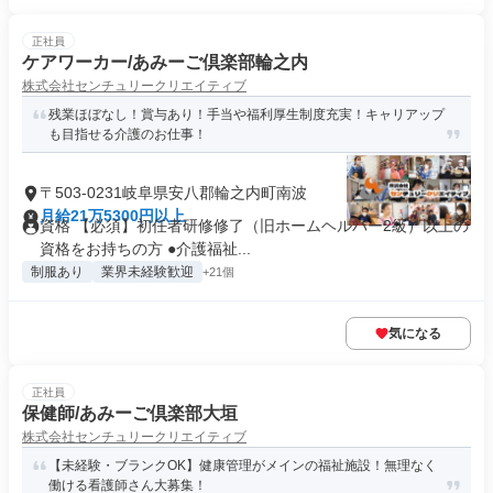
正社員
ケアワーカー/あみーご倶楽部輪之内
株式会社センチュリークリエイティブ
残業ほぼなし！賞与あり！手当や福利厚生制度充実！キャリアップ
も目指せる介護のお仕事！
〒503-0231岐阜県安八郡輪之内町南波
月給21万5300円以上
資格 【必須】初任者研修修了（旧ホームヘルパー2級）以上の
資格をお持ちの方 ●介護福祉...
制服あり
業界未経験歓迎
+21個
気になる
正社員
保健師/あみーご倶楽部大垣
株式会社センチュリークリエイティブ
【未経験・ブランクOK】健康管理がメインの福祉施設！無理なく
働ける看護師さん大募集！