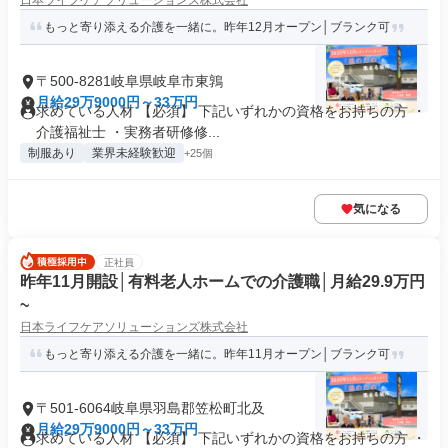
日本ライフケアソリューションズ株式会社
もっと寄り添える介護を一緒に。昨年12月オープン│ブランク可
〒500-8281岐阜県岐阜市東鶉
月給29万9000円～33万円
求めている人材 【必須】 下記いずれかの資格をお持ちの方 ・
介護福祉士 ・実務者研修修...
制服あり
業界未経験歓迎
+25個
気になる
正社員
昨年11月開設│有料老人ホームでの介護職│月給29.9万円
~
日本ライフケアソリューションズ株式会社
もっと寄り添える介護を一緒に。昨年11月オープン│ブランク可
〒501-6064岐阜県羽島郡笠松町北及
月給29万9000円～33万円
求めている人材 【必須】 下記いずれかの資格をお持ちの方 ・