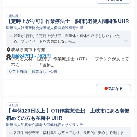
正社員
【定時上がり可】作業療法士 (関市)老健人間関係 UHR
医療法人社団智徳会介護老人保健施設福寿の里
残業がほぼなく定時上がり可！希望休・有休の取得もしやすいた
め、プライベートを大切にしながら...
岐阜県関市下有知
月給24万円～38万円
求める人材: 【必須】 作業療法士（OT） 「ブランクがあって
不安・・・」 「資格...
シフト自由
残業なし
+1個
気になる
正社員
【 年休120日以上 】OT(作業療法士) 土岐市にある老健
初めての方も在籍中 UHR
医療法人知真会介護老人保健施設カサグランテ
各種手当が充実！福利厚生も整っており、長期的に安心して働けま