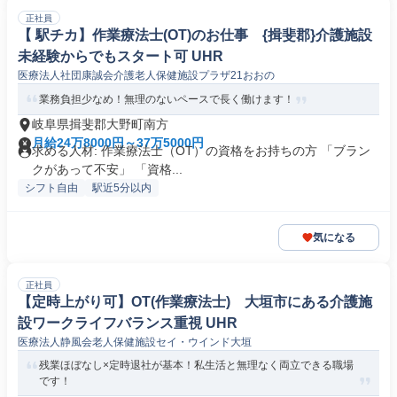
正社員
【 駅チカ】作業療法士(OT)のお仕事 {揖斐郡}介護施設
未経験からでもスタート可 UHR
医療法人社団康誠会介護老人保健施設プラザ21おおの
業務負担少なめ！無理のないペースで長く働けます！
岐阜県揖斐郡大野町南方
月給24万8000円～37万5000円
求める人材: 作業療法士（OT）の資格をお持ちの方 「ブラン
クがあって不安」 「資格...
シフト自由
駅近5分以内
気になる
正社員
【定時上がり可】OT(作業療法士) 大垣市にある介護施
設ワークライフバランス重視 UHR
医療法人静風会老人保健施設セイ・ウインド大垣
残業ほぼなし×定時退社が基本！私生活と無理なく両立できる職場
です！