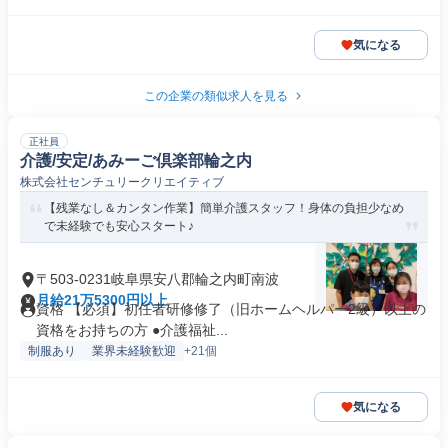
気になる
この企業の類似求人を見る
正社員
介護/安定/あみーご倶楽部輪之内
株式会社センチュリークリエイティブ
【残業なし＆カンタン作業】簡単介護スタッフ！身体の負担少なめ
で未経験でも安心スタート♪
〒503-0231岐阜県安八郡輪之内町南波
月給21万5300円以上
資格 【必須】初任者研修修了（旧ホームヘルパー2級）以上の
資格をお持ちの方 ●介護福祉...
制服あり
業界未経験歓迎
+21個
気になる