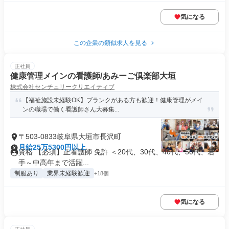
気になる
この企業の類似求人を見る
正社員
健康管理メインの看護師/あみーご倶楽部大垣
株式会社センチュリークリエイティブ
【福祉施設未経験OK】ブランクがある方も歓迎！健康管理がメイ
ンの職場で働く看護師さん大募集...
〒503-0833岐阜県大垣市長沢町
月給25万5300円以上
資格 【必須】正看護師 免許 ＜20代、30代、40代、50代、若
手～中高年まで活躍...
制服あり
業界未経験歓迎
+18個
気になる