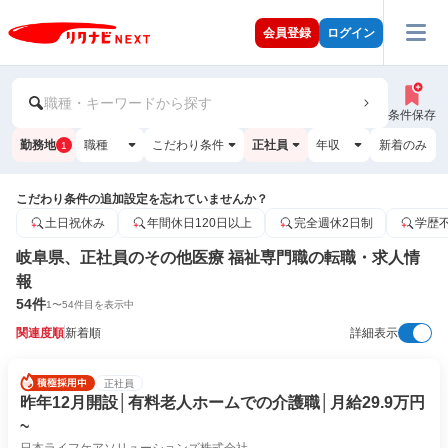
会員登録
ログイン
職種・キーワードから探す
条件保存
勤務地
職種
こだわり条件
正社員
年収
新着のみ
1
こだわり条件の追加設定を忘れていませんか？
土日祝休み
年間休日120日以上
完全週休2日制
学歴
岐阜県、正社員のその他医療 福祉専門職の転職・求人情
報
54
件
1
〜
54
件目を表示中
関連度順
新着順
詳細表示
正社員
昨年12月開設│有料老人ホームでの介護職│月給29.9万円
~