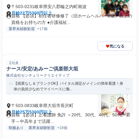
〒503-0231岐阜県安八郡輪之内町南波
月給22万5300円以上
資格 【必須】初任者研修修了（旧ホームヘルパー2級）以上の
資格をお持ちの方 ●介護福祉...
業界未経験歓迎
+17個
気になる
正社員
ナース/安定/あみーご倶楽部大垣
株式会社センチュリークリエイティブ
【残業なし＆ブランクOK】バイタル測定がメインの簡単看護！身
体の負担少なめでマイペースに働...
〒503-0833岐阜県大垣市長沢町
月給25万5300円以上
資格 【必須】正看護師 免許 ＜20代、30代、40代、50代、若
手～中高年まで活躍...
制服あり
業界未経験歓迎
+18個