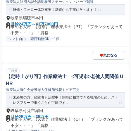
医療法人社団大誠会訪問看護ステーション・ハーブ瑞穂
研修・フォロー体制充実！基礎から丁寧に学べます！
岐阜県瑞穂市本田
月給24万円～43万7000円
求める人材: 【必須】 理学療法士（PT） 「ブランクがあって
不安・・・」 「資格...
シフト自由
即日勤務OK
+1個
気になる
正社員
【定時上がり可】作業療法士 <可児市>老健人間関係 U
HR
医療法人馨仁会介護老人保健施設花トピア可児
未経験の方、経験者も活躍中！気軽に相談できる職場のため、スト
レスフリーで働くことが可能です...
岐阜県可児市瀬田
月給25万円～35万円
求める人材: 【必須】 作業療法士（OT） 「ブランクがあって
不安・・・」 「資格...