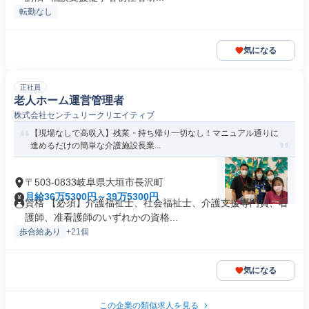
転勤なし
気になる
正社員
老人ホーム運営管理者
株式会社センチュリークリエイティブ
【現場なしで高収入】残業・持ち帰り一切なし！マニュアル通りに
進めるだけの簡単な介護施設長業...
〒503-0833岐阜県大垣市長沢町
月給36万5300円～39万5300円
資格 【必須】介護福祉士、社会福祉士、介護支援専門員、看
護師、准看護師のいずれかの資格...
歩合給あり
+21個
気になる
この企業の類似求人を見る