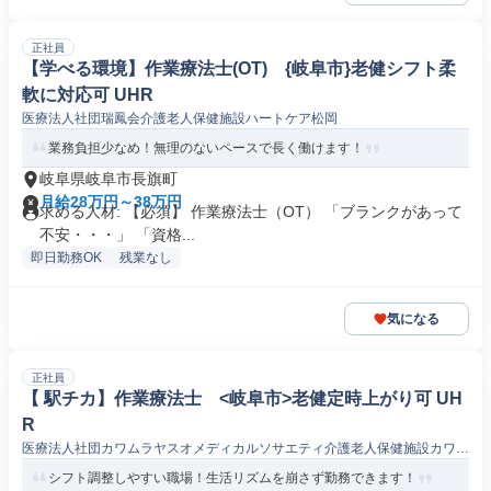
正社員
【学べる環境】作業療法士(OT) {岐阜市}老健シフト柔
軟に対応可 UHR
医療法人社団瑞鳳会介護老人保健施設ハートケア松岡
業務負担少なめ！無理のないペースで長く働けます！
岐阜県岐阜市長旗町
月給28万円～38万円
求める人材: 【必須】 作業療法士（OT） 「ブランクがあって
不安・・・」 「資格...
即日勤務OK
残業なし
気になる
正社員
【 駅チカ】作業療法士 <岐阜市>老健定時上がり可 UH
R
医療法人社団カワムラヤスオメディカルソサエティ介護老人保健施設カワム
ラコート
シフト調整しやすい職場！生活リズムを崩さず勤務できます！