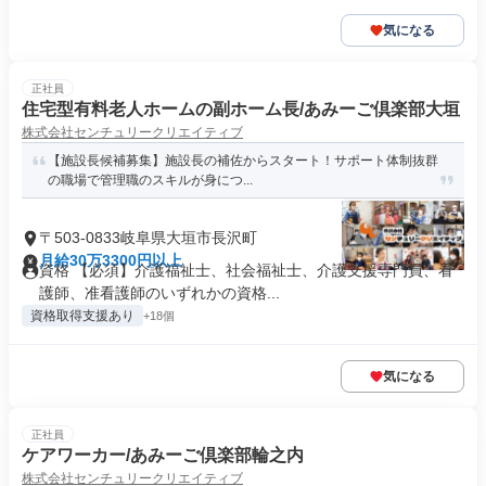
気になる
正社員
住宅型有料老人ホームの副ホーム長/あみーご倶楽部大垣
株式会社センチュリークリエイティブ
【施設長候補募集】施設長の補佐からスタート！サポート体制抜群
の職場で管理職のスキルが身につ...
〒503-0833岐阜県大垣市長沢町
月給30万3300円以上
資格 【必須】介護福祉士、社会福祉士、介護支援専門員、看
護師、准看護師のいずれかの資格...
資格取得支援あり
+18個
気になる
正社員
ケアワーカー/あみーご倶楽部輪之内
株式会社センチュリークリエイティブ