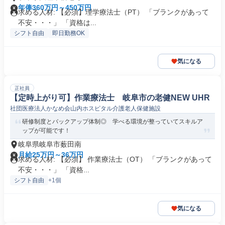
年俸360万円～450万円
求める人材: 【必須】理学療法士（PT） 「ブランクがあって
不安・・・」 「資格は...
シフト自由
即日勤務OK
気になる
正社員
【定時上がり可】作業療法士 岐阜市の老健NEW UHR
社団医療法人かなめ会山内ホスピタル介護老人保健施設
研修制度とバックアップ体制◎ 学べる環境が整っていてスキルア
ップが可能です！
岐阜県岐阜市薮田南
月給25万円～36万円
求める人材: 【必須】 作業療法士（OT） 「ブランクがあって
不安・・・」 「資格...
シフト自由
+1個
気になる