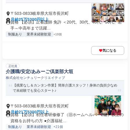
〒503-0833岐阜県大垣市長沢町
月給25万5300円以上
資格 【必須】正看護師 免許 ＜20代、30代、40代、50代、若
手～中高年まで活躍...
制服あり
業界未経験歓迎
+18個
気になる
正社員
介護職/安定/あみーご倶楽部大垣
株式会社センチュリークリエイティブ
【残業なし＆カンタン作業】簡単介護スタッフ！身体の負担少なめ
で未経験でも安心スタート♪
〒503-0833岐阜県大垣市長沢町
月給21万5300円以上
資格 【必須】初任者研修修了（旧ホームヘルパー2級）以上の
資格をお持ちの方 ●介護福祉...
制服あり
業界未経験歓迎
+21個