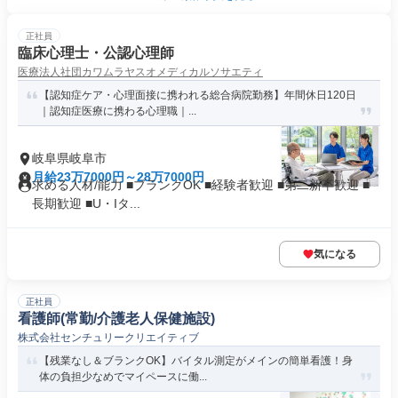
正社員
臨床心理士・公認心理師
医療法人社団カワムラヤスオメディカルソサエティ
【認知症ケア・心理面接に携われる総合病院勤務】年間休日120日
｜認知症医療に携わる心理職｜...
岐阜県岐阜市
月給23万7000円～28万7000円
求める人材/能力 ■ブランクOK ■経験者歓迎 ■第二新卒歓迎 ■
長期歓迎 ■U・Iタ...
気になる
正社員
看護師(常勤/介護老人保健施設)
株式会社センチュリークリエイティブ
【残業なし＆ブランクOK】バイタル測定がメインの簡単看護！身
体の負担少なめでマイペースに働...