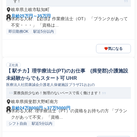
す！
岐阜県土岐市駄知町
月給25万円～35万円
求める人材: 【必須】作業療法士（OT） 「ブランクがあって
不安・・・」 「資格は...
即日勤務OK
駅近5分以内
気になる
正社員
【 駅チカ】理学療法士(PT)のお仕事 {揖斐郡}介護施設
未経験からでもスタート可 UHR
医療法人社団康誠会介護老人保健施設プラザ21おおの
業務負担少なめ！無理のないペースで長く働けます！
岐阜県揖斐郡大野町南方
月給24万8000円～37万5000円
求める人材: 理学療法士（PT）の資格をお持ちの方 「ブラン
クがあって不安」 「資格...
シフト自由
駅近5分以内