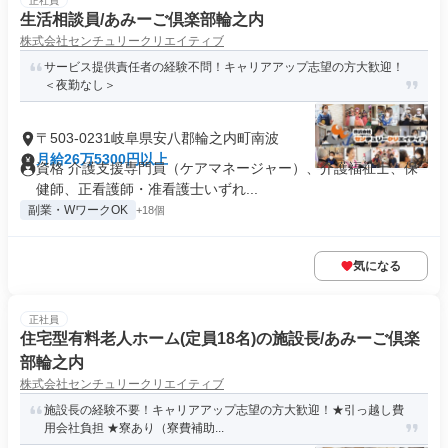
正社員
生活相談員/あみーご倶楽部輪之内
株式会社センチュリークリエイティブ
サービス提供責任者の経験不問！キャリアアップ志望の方大歓迎！
＜夜勤なし＞
〒503-0231岐阜県安八郡輪之内町南波
月給26万5300円以上
資格 介護支援専門員（ケアマネージャー）、介護福祉士、保
健師、正看護師・准看護士いずれ...
副業・WワークOK
+18個
気になる
正社員
住宅型有料老人ホーム(定員18名)の施設長/あみーご倶楽
部輪之内
株式会社センチュリークリエイティブ
施設長の経験不要！キャリアアップ志望の方大歓迎！★引っ越し費
用会社負担 ★寮あり（寮費補助...