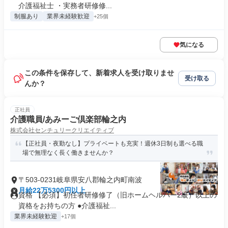
介護福祉士 ・実務者研修修...
制服あり
業界未経験歓迎
+25個
気になる
この条件を保存して、新着求人を受け取りませ
受け取る
んか？
正社員
介護職員/あみーご倶楽部輪之内
株式会社センチュリークリエイティブ
【正社員・夜勤なし】プライベートも充実！週休3日制も選べる職
場で無理なく長く働きませんか？
〒503-0231岐阜県安八郡輪之内町南波
月給22万5300円以上
資格 【必須】初任者研修修了（旧ホームヘルパー2級）以上の
資格をお持ちの方 ●介護福祉...
業界未経験歓迎
+17個