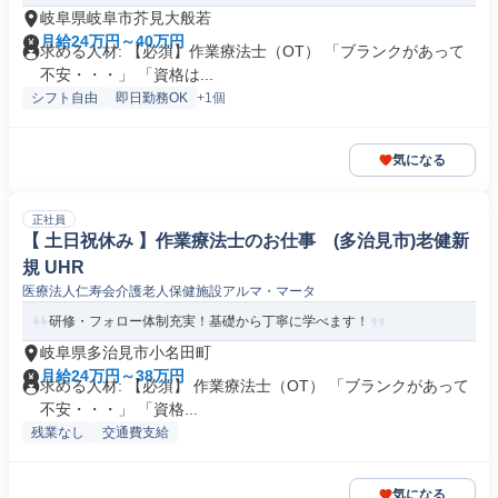
岐阜県岐阜市芥見大般若
月給24万円～40万円
求める人材: 【必須】作業療法士（OT） 「ブランクがあって
不安・・・」 「資格は...
シフト自由
即日勤務OK
+1個
気になる
正社員
【 土日祝休み 】作業療法士のお仕事 (多治見市)老健新
規 UHR
医療法人仁寿会介護老人保健施設アルマ・マータ
研修・フォロー体制充実！基礎から丁寧に学べます！
岐阜県多治見市小名田町
月給24万円～38万円
求める人材: 【必須】 作業療法士（OT） 「ブランクがあって
不安・・・」 「資格...
残業なし
交通費支給
気になる