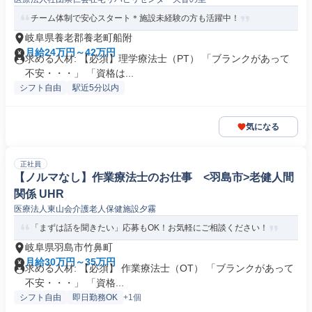
チーム体制で安心スタート＊施設未経験の方も活躍中！
岐阜県養老郡養老町船附
月給24万円～42万円
求める人材: 【必須】理学療法士（PT） 「ブランクがあって
不安・・・」 「資格は...
シフト自由
駅近5分以内
気になる
正社員
【ノルマなし】作業療法士のお仕事 <羽島市>老健人間
関係 UHR
医療法人東山会介護老人保健施設夕霧
「まずは話を聞きたい」応募もOK！お気軽にご相談ください！
岐阜県羽島市竹鼻町
月給30万円～35万円
求める人材: 【必須】 作業療法士（OT） 「ブランクがあって
不安・・・」 「資格...
シフト自由
即日勤務OK
+1個