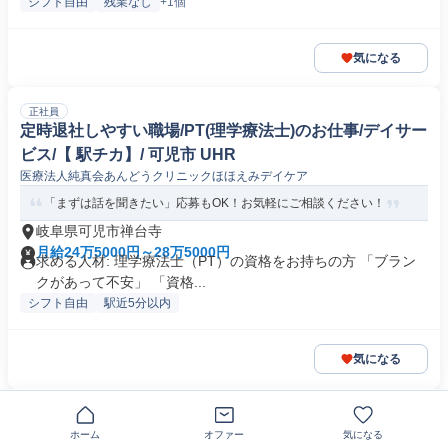
シフト自由
残業なし
+1個
気になる
正社員
定時退社しやすい職場/PT(理学療法士)のお仕事/デイサー
ビス/【 駅チカ】/ 可児市 UHR
医療法人純真会あんどうクリニックほほえみデイケア
「まずは話を聞きたい」応募もOK！お気軽にご相談ください！
岐阜県可児市禅台寺
月給24万5000円～28万5000円
求める人材: 理学療法士（PT）の資格をお持ちの方 「ブラン
クがあって不安」 「資格...
シフト自由
駅近5分以内
気になる
正社員
有給休暇が取りやすい/理学療法士のお仕事/デイ/【学べ
ホーム
オファー
気になる