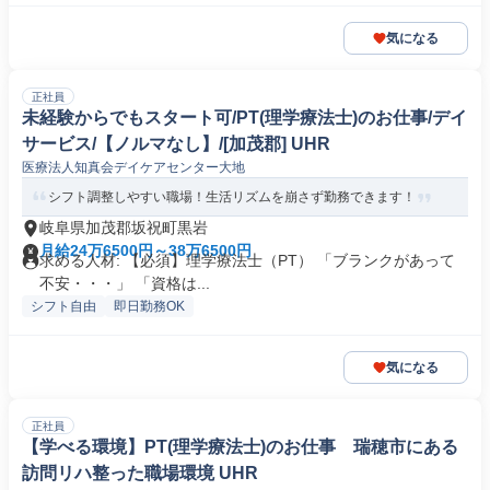
気になる
正社員
未経験からでもスタート可/PT(理学療法士)のお仕事/デイ
サービス/【ノルマなし】/[加茂郡] UHR
医療法人知真会デイケアセンター大地
シフト調整しやすい職場！生活リズムを崩さず勤務できます！
岐阜県加茂郡坂祝町黒岩
月給24万6500円～38万6500円
求める人材: 【必須】理学療法士（PT） 「ブランクがあって
不安・・・」 「資格は...
シフト自由
即日勤務OK
気になる
正社員
【学べる環境】PT(理学療法士)のお仕事 瑞穂市にある
訪問リハ整った職場環境 UHR