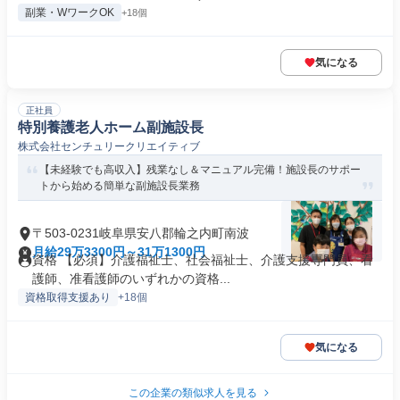
副業・WワークOK
+18個
気になる
正社員
特別養護老人ホーム副施設長
株式会社センチュリークリエイティブ
【未経験でも高収入】残業なし＆マニュアル完備！施設長のサポー
トから始める簡単な副施設長業務
〒503-0231岐阜県安八郡輪之内町南波
月給29万3300円～31万1300円
資格 【必須】介護福祉士、社会福祉士、介護支援専門員、看
護師、准看護師のいずれかの資格...
資格取得支援あり
+18個
気になる
この企業の類似求人を見る