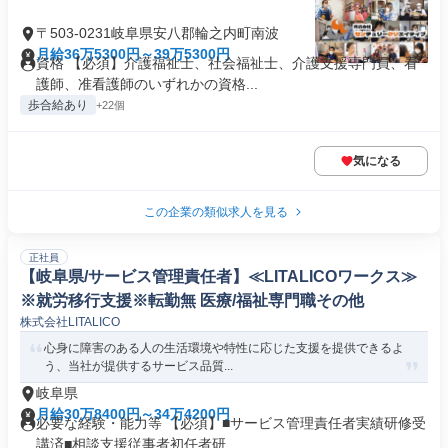
〒503-0231岐阜県安八郡輪之内町南波
月給36万5300円～39万5300円
資格 【必須】介護福祉士、社会福祉士、介護支援専門員、看
護師、准看護師のいずれかの資格...
歩合給あり
+22個
気になる
この企業の類似求人を見る
正社員
【岐阜県/サービス管理責任者】≪LITALICOワークス≫
※就労移行支援※転勤無 医療/福祉専門職その他
株式会社LITALICO
心身に障害のある人の生活環境や特性に応じた支援を提供できるよ
う、当社が提供するサービス品質...
岐阜県
月給30万8400円～34万4200円
必要な経験・能力等 【必須】■サービス管理責任者実績研修受
講済■相談支援従事者初任者研...