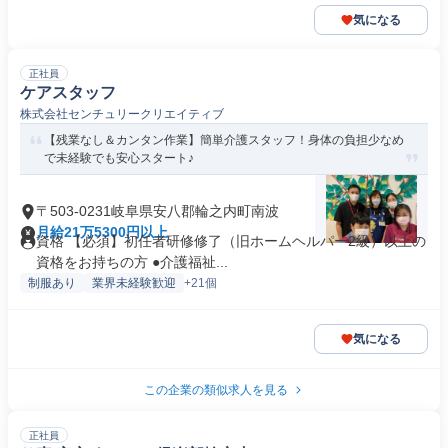
気になる
正社員
ケアスタッフ
株式会社センチュリークリエイティブ
【残業なし＆カンタン作業】簡単介護スタッフ！身体の負担少なめ
で未経験でも安心スタート♪
〒503-0231岐阜県安八郡輪之内町南波
月給21万5300円以上
資格 【必須】初任者研修修了（旧ホームヘルパー2級）以上の
資格をお持ちの方 ●介護福祉...
制服あり
業界未経験歓迎
+21個
気になる
この企業の類似求人を見る
正社員