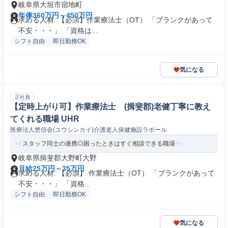
岐阜県大垣市宿地町
年俸360万円～450万円
求める人材: 【必須】作業療法士（OT） 「ブランクがあって
不安・・・」 「資格は...
シフト自由
即日勤務OK
気になる
正社員
【定時上がり可】作業療法士 (揖斐郡)老健丁寧に教え
てくれる職場 UHR
医療法人悠信会(ユウシンカイ)介護老人保健施設ラポール
スタッフ同士の連携◎困ったときはすぐ相談できる職場
岐阜県揖斐郡大野町大野
月給25万円～35万円
求める人材: 【必須】 作業療法士（OT） 「ブランクがあって
不安・・・」 「資格...
シフト自由
即日勤務OK
気になる