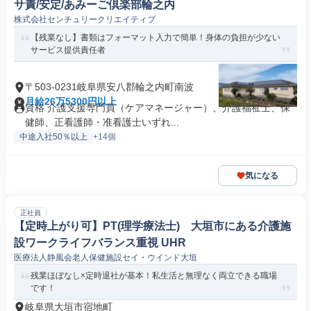
サ責/安定/あみーご倶楽部輪之内
株式会社センチュリークリエイティブ
【残業なし】書類はフォーマット入力で簡単！身体の負担が少ない
サービス提供責任者
〒503-0231岐阜県安八郡輪之内町南波
月給26万5300円以上
資格 介護支援専門員（ケアマネージャー）、介護福祉士、保
健師、正看護師・准看護士いずれ...
中途入社50％以上
+14個
気になる
正社員
【定時上がり可】PT(理学療法士) 大垣市にある介護施
設ワークライフバランス重視 UHR
医療法人静風会老人保健施設セイ・ウインド大垣
残業ほぼなし×定時退社が基本！私生活と無理なく両立できる職場
です！
岐阜県大垣市宿地町