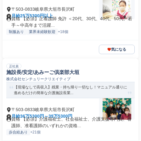
〒503-0833岐阜県大垣市長沢町
月給25万5300円以上
資格 【必須】正看護師 免許 ＜20代、30代、40代、50代、若
手～中高年まで活躍...
制服あり
業界未経験歓迎
+18個
気になる
正社員
施設長/安定/あみーご倶楽部大垣
株式会社センチュリークリエイティブ
【現場なしで高収入】残業・持ち帰り一切なし！マニュアル通りに
進めるだけの簡単な介護施設長業...
〒503-0833岐阜県大垣市長沢町
月給36万5300円～39万5300円
資格 【必須】介護福祉士、社会福祉士、介護支援専門員、看
護師、准看護師のいずれかの資格...
歩合給あり
+21個