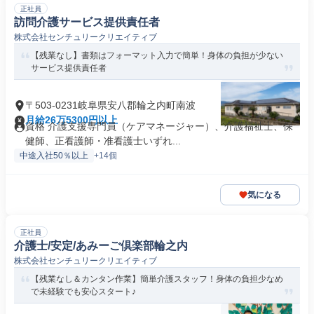
正社員
訪問介護サービス提供責任者
株式会社センチュリークリエイティブ
【残業なし】書類はフォーマット入力で簡単！身体の負担が少ない
サービス提供責任者
〒503-0231岐阜県安八郡輪之内町南波
月給26万5300円以上
資格 介護支援専門員（ケアマネージャー）、介護福祉士、保
健師、正看護師・准看護士いずれ...
中途入社50％以上
+14個
気になる
正社員
介護士/安定/あみーご倶楽部輪之内
株式会社センチュリークリエイティブ
【残業なし＆カンタン作業】簡単介護スタッフ！身体の負担少なめ
で未経験でも安心スタート♪