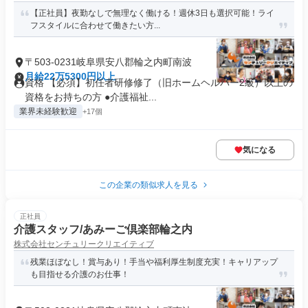
【正社員】夜勤なしで無理なく働ける！週休3日も選択可能！ライ
フスタイルに合わせて働きたい方...
〒503-0231岐阜県安八郡輪之内町南波
月給22万5300円以上
資格 【必須】初任者研修修了（旧ホームヘルパー2級）以上の
資格をお持ちの方 ●介護福祉...
業界未経験歓迎
+17個
気になる
この企業の類似求人を見る
正社員
介護スタッフ/あみーご倶楽部輪之内
株式会社センチュリークリエイティブ
残業ほぼなし！賞与あり！手当や福利厚生制度充実！キャリアップ
も目指せる介護のお仕事！