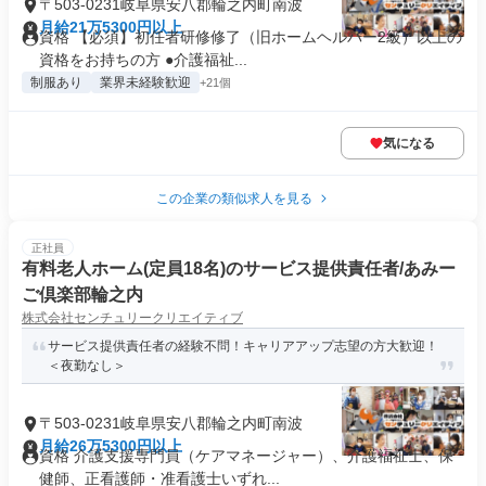
〒503-0231岐阜県安八郡輪之内町南波
月給21万5300円以上
資格 【必須】初任者研修修了（旧ホームヘルパー2級）以上の
資格をお持ちの方 ●介護福祉...
制服あり
業界未経験歓迎
+21個
気になる
この企業の類似求人を見る
正社員
有料老人ホーム(定員18名)のサービス提供責任者/あみー
ご倶楽部輪之内
株式会社センチュリークリエイティブ
サービス提供責任者の経験不問！キャリアアップ志望の方大歓迎！
＜夜勤なし＞
〒503-0231岐阜県安八郡輪之内町南波
月給26万5300円以上
資格 介護支援専門員（ケアマネージャー）、介護福祉士、保
健師、正看護師・准看護士いずれ...