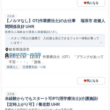
気になる
正社員
【ノルマなし】OT(作業療法士)のお仕事 瑞浪市 老健人
間関係良好 UHR
医療法人瑞岐会介護老人保健施設ひざし
スタッフ同士の連携◎ 入社後も安心できるフォロー体制が整って
います！
岐阜県瑞浪市
月給25万円～35万円
求める人材: 【必須】 作業療法士（OT） 「ブランクがあって
不安・・・」 「資格...
残業なし
交通費支給
+1個
気になる
正社員
未経験からでもスタート可/PT(理学療法士)/介護施設/
【定時上がり可】/ 養老郡 UHR
医療法人社団崇仁会在宅リハビリセンター天音の里