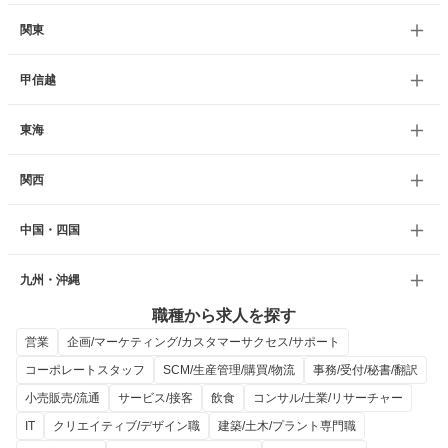
関東
甲信越
東海
関西
中国・四国
九州・沖縄
職種から求人を探す
営業
企画/マーケティング/カスタマーサクセス/サポート
コーポレートスタッフ
SCM/生産管理/購買/物流
事務/受付/秘書/翻訳
小売販売/流通
サービス/接客
飲食
コンサル/士業/リサーチャー
IT
クリエイティブ/デザイン職
建築/土木/プラント専門職