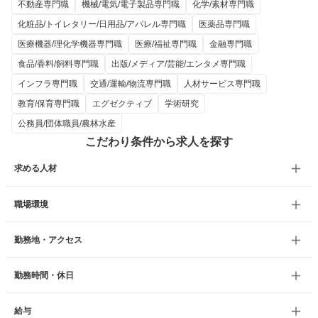
不動産専門職
機械/電気/電子製品専門職
化学/素材専門職
化粧品/トイレタリー/日用品/アパレル専門職
医薬品専門職
医療機器/理化学機器専門職
医療/福祉専門職
金融専門職
食品/香料/飼料専門職
出版/メディア/芸能/エンタメ専門職
インフラ専門職
交通/運輸/物流専門職
人材サービス専門職
教育/保育専門職
エグゼクティブ
学術研究
公務員/団体職員/農林水産
こだわり条件から求人を探す
求める人材
職場環境
勤務地・アクセス
勤務時間・休日
給与