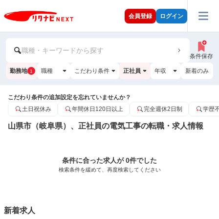
会員登録
ログイン
職種・キーワードから探す
条件保存
勤務地
職種
こだわり条件
正社員
年収
新着のみ
1
こだわり条件の追加設定を忘れていませんか？
土日祝休み
年間休日120日以上
完全週休2日制
学歴
山県市（岐阜県）、正社員の電気工事の転職・求人情報
条件に合った求人が 0件でした
検索条件を緩めて、再度検索してください
新着求人