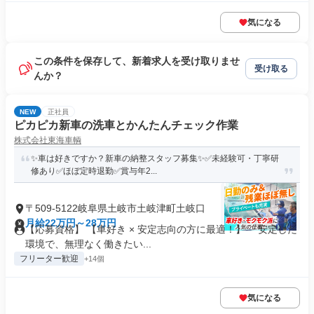
気になる
この条件を保存して、新着求人を受け取りませ
受け取る
んか？
NEW
正社員
ピカピカ新車の洗車とかんたんチェック作業
株式会社東海車輌
✨車は好きですか？新車の納整スタッフ募集✨✅未経験可・丁寧研
修あり✅ほぼ定時退勤✅賞与年2...
〒509-5122岐阜県土岐市土岐津町土岐口
月給22万円～28万円
【応募資格】 【車好き × 安定志向の方に最適！】 「安定した
環境で、無理なく働きたい...
フリーター歓迎
+14個
気になる