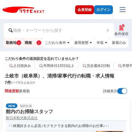
会員登録
ログイン
職種・キーワードから探す
条件保存
勤務地
職種
こだわり条件
雇用形態
年収
新着のみ
1
1
こだわり条件の追加設定を忘れていませんか？
土日祝休み
年間休日120日以上
完全週休2日制
学歴
土岐市（岐阜県）、清掃/家事代行の転職・求人情報
7
件
1
〜
7
件目を表示中
関連度順
新着順
詳細表示
NEW
契約社員
館内のお掃除スタッフ
新日本観光株式会社
綺麗好きさん必見♪モクモクできる館内のお掃除のお仕事♪