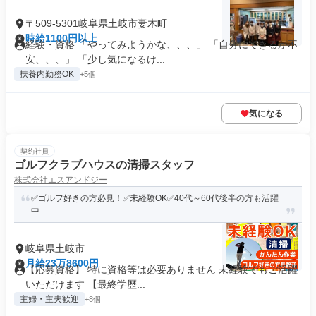
〒509-5301岐阜県土岐市妻木町
時給1100円以上
経験・資格 「やってみようかな、、、」 「自分にできるか不
安、、、」 「少し気になるけ...
扶養内勤務OK
+5個
気になる
契約社員
ゴルフクラブハウスの清掃スタッフ
株式会社エスアンドジー
✅ゴルフ好きの方必見！✅未経験OK✅40代～60代後半の方も活躍
中
岐阜県土岐市
月給23万8600円
【応募資格】 特に資格等は必要ありません 未経験でもご活躍
いただけます 【最終学歴...
主婦・主夫歓迎
+8個