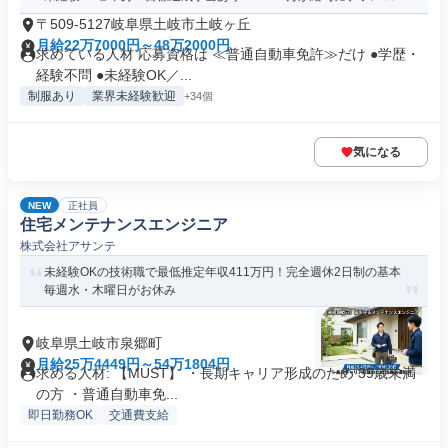
〒509-5127岐阜県土岐市土岐ヶ丘
月給22万7000円～48万2000円
求めている人材 応募資格は ≪普通自動車免許≫だけ ●学歴・
経験不問 ●未経験OK／...
制服あり
業界未経験歓迎
+34個
気になる
NEW
正社員
住宅メンテナンスエンジニア
株式会社アサンテ
未経験OKの技術職で最低推定年収411万円！完全週休2日制の基本
毎週水・木曜日がお休み
岐阜県土岐市泉郷町
月給25万4449円～54万1804円
求める人材: 【MUST】 ・長期キャリア形成のため 39歳未満
の方 ・普通自動車免...
即日勤務OK
交通費支給