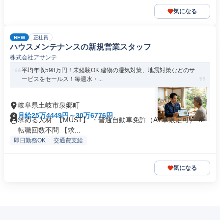
気になる
NEW
正社員
ハウスメンテナンスの新規営業スタッフ
株式会社アサンテ
平均年収598万円！未経験OK 建物の湿気対策、地震対策などのサ
ービスをセールス！毎週水・...
岐阜県土岐市泉郷町
月給25万4449円～30万6776円
求める人材: 【MUST】 ・普通自動車免許（AT車限定可） ※
転職回数不問 【求...
即日勤務OK
交通費支給
気になる