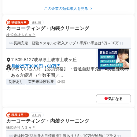
この企業の類似求人を見る
正社員
カーコーティング・内装クリーニング
株式会社ＡＳＡＰ
長期安定！経験＆スキルが収入アップ！手厚い手当は5万～10万
〒509-5127岐阜県土岐市土岐ヶ丘
月給25万3000円～60万円
求めている人材 【必須資格】 ・普通自動車免許 ●実務経験の
ある方優遇 （年数不問／...
制服あり
業界未経験歓迎
+34個
気になる
正社員
カーコーティング・内装クリーニング
株式会社ＡＳＡＰ
未経験OK◎単身＆目標達成手当あり！5～10万が給与にプラス