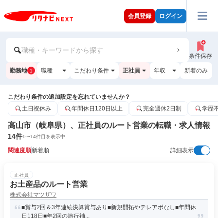
会員登録
ログイン
職種・キーワードから探す
条件保存
勤務地
職種
こだわり条件
正社員
年収
新着のみ
1
こだわり条件の追加設定を忘れていませんか？
土日祝休み
年間休日120日以上
完全週休2日制
学歴
高山市（岐阜県）、正社員のルート営業の転職・求人情報
14
件
1
〜
14
件目を表示中
関連度順
新着順
詳細表示
正社員
お土産品のルート営業
株式会社マツザワ
■賞与2回＆3年連続決算賞与あり■新規開拓やテレアポなし■年間休
日118日■年2回の旅行補...