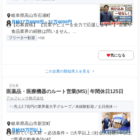
岐阜県高山市石浦町
月給27万4000円～31万4000円
【応募資格】 【営業デビューを全力で応援します！】 営業や
食品業界の経験は問いません。...
フリーター歓迎
+9個
気になる
この企業の類似求人を見る
正社員
医薬品・医療機器のルート営業(MS)│年間休日125日
アルフレッサ株式会社
売上2.7兆円の業界最大手グループ／未経験歓迎／土日祝休
岐阜県高山市新宮町
月給25万円以上
求めている人材 ＜必須条件＞ □大卒以上 □社会人経験3年以上
□普通自動車免許(AT...