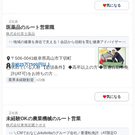
気になる
正社員
医薬品のルート営業職
株式会社富士薬品
地域の健康を身近で支える！会話から信頼を育む健康アドバイザー
〒506-0041岐阜県高山市下切町
月給25万7500円以上
求めている人材 【必須条件】 ◆高卒以上の方 ◆普通自動車免
許(AT可)をお持ちの方 ...
業界未経験歓迎
+22個
気になる
正社員
未経験OKの農業機械のルート営業
株式会社東海近畿クボタ
＼CMでおなじみkubotaのグループ会社／要運転免許（AT限定O