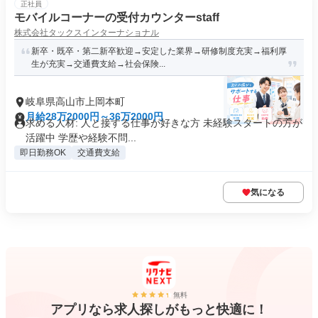
正社員
モバイルコーナーの受付カウンターstaff
株式会社タックスインターナショナル
新卒・既卒・第二新卒歓迎→安定した業界→研修制度充実→福利厚
生が充実→交通費支給→社会保険...
岐阜県高山市上岡本町
月給28万2000円～36万2000円
求める人材: 人と接する仕事が好きな方 未経験スタートの方が
活躍中 学歴や経験不問...
即日勤務OK
交通費支給
気になる
無料
アプリなら求人探しがもっと快適に！