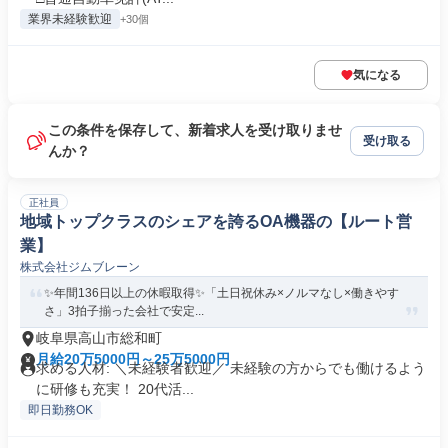
業界未経験歓迎
+30個
気になる
この条件を保存して、新着求人を受け取りませ
受け取る
んか？
正社員
地域トップクラスのシェアを誇るOA機器の【ルート営
業】
株式会社ジムブレーン
✨年間136日以上の休暇取得✨「土日祝休み×ノルマなし×働きやす
さ」3拍子揃った会社で安定...
岐阜県高山市総和町
月給20万5000円～25万5000円
求める人材: ＼未経験者歓迎／ 未経験の方からでも働けるよう
に研修も充実！ 20代活...
即日勤務OK