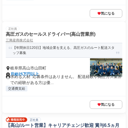
気になる
正社員
高圧ガスのセールスドライバー(高山営業所)
三興産商株式会社
【年間休日120日】地域企業を支える、高圧ガスのルート配送スタ
ッフ募集
岐阜県高山市山田町
月給25万円以上
求める人材: 応募条件は​ありません。 配送経験や高圧ガス業界
での経験がある方は優...
交通費支給
気になる
正社員
【高山/ルート営業】キャリアチェンジ歓迎 賞与6.5ヵ月