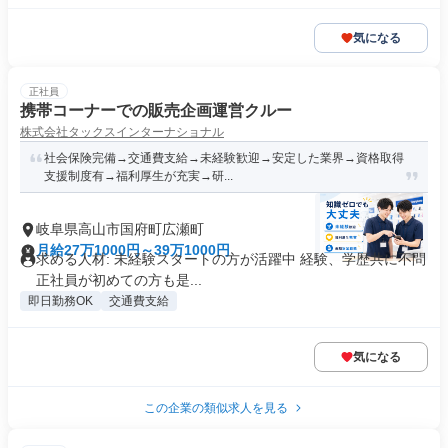
気になる
正社員
携帯コーナーでの販売企画運営クルー
株式会社タックスインターナショナル
社会保険完備→交通費支給→未経験歓迎→安定した業界→資格取得
支援制度有→福利厚生が充実→研...
岐阜県高山市国府町広瀬町
月給27万1000円～39万1000円
求める人材: 未経験スタートの方が活躍中 経験、学歴共に不問
正社員が初めての方も是...
即日勤務OK
交通費支給
気になる
この企業の類似求人を見る