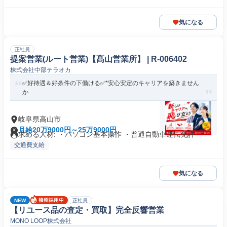
気になる
正社員
提案営業(ルート営業)【髙山営業所】 | R-006402
株式会社中部テラオカ
✅好待遇＆好条件の下働ける✅*安心安定のキャリアを築きません
か
岐阜県高山市
月給20万9000円～25万9000円
求める人材: ・パソコン基本操作 ・普通自動車運転免許
交通費支給
気になる
NEW
正社員
【リユース品の査定・買取】完全反響営業
MONO LOOP株式会社