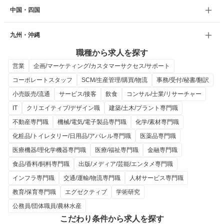
中国・四国
九州・沖縄
職種から求人を探す
営業
企画/マーケティング/カスタマーサクセス/サポート
コーポレートスタッフ
SCM/生産管理/購買/物流
事務/受付/秘書/翻訳
小売販売/流通
サービス/接客
飲食
コンサル/士業/リサーチャー
IT
クリエイティブ/デザイン職
建築/土木/プラント専門職
不動産専門職
機械/電気/電子製品専門職
化学/素材専門職
化粧品/トイレタリー/日用品/アパレル専門職
医薬品専門職
医療機器/理化学機器専門職
医療/福祉専門職
金融専門職
食品/香料/飼料専門職
出版/メディア/芸能/エンタメ専門職
インフラ専門職
交通/運輸/物流専門職
人材サービス専門職
教育/保育専門職
エグゼクティブ
学術研究
公務員/団体職員/農林水産
こだわり条件から求人を探す