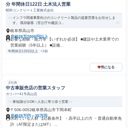
分 年間休日122日 土木法人営業
昭和コンクリート工業株式会社
インフラ関連事業向けのコンクリート製品の提案営業をお任せしま
す。 既存顧客（官公庁や建設コ...
岐阜県高山市
月給28万7000円以上
必要な経験・能力等 【いずれか必須】 ■建設や土木業界での
営業経験（5年以上） ■設備...
年間休日120日以上
+3個
気になる
正社員
中古車販売店の営業スタッフ
ガリバー41号高山店
車知識ゼロOK✨人生に寄り添う営業
〒506-0052岐阜県高山市下岡本町
月給25万円～35万円
求めている人材 【応募条件】 ・高卒以上の方 ・普通自動車免
許（AT限定またはMT） ...