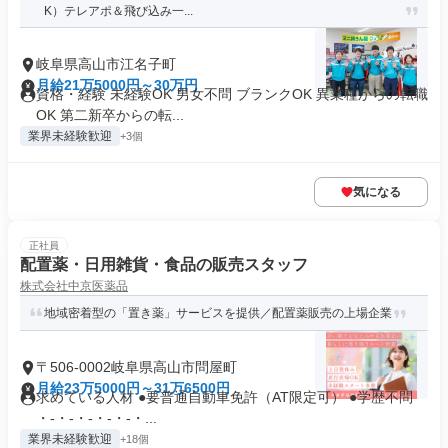
K）テレアポ＆飛び込み一...
岐阜県高山市江名子町
月給21万5000円～30万円
資格・経験 未経験OK 男女不問 ブランクOK 異業種からの転職
OK 第二新卒からの転...
業界未経験歓迎
+3個
気になる
正社員
配置薬・日用雑貨・食品の販売スタッフ
株式会社中京医薬品
地域密着型の「置き薬」サービスを提供／配置薬販売の上場企業
〒506-0002岐阜県高山市問屋町
月給23万5000円～31万6500円
求めている人材 ●要普通自動車免許（AT限定可） ●学歴不問
・-・-・-・-・-・...
業界未経験歓迎
+18個