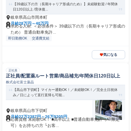
【39歳以下の方（長期キャリア形成のため）】未経験歓迎 / 年間休
日120日以上 /育休復...
岐阜県高山市岡本町
月給28万円～40万円
求める人材: ＜必須条件＞ 39歳以下の方（長期キャリア形成の
ため） 普通自動車免許...
即日勤務OK
交通費支給
気になる
正社員
正社員/配置薬ルート営業/商品補充/年間休日120日以上
株式会社富士薬品
【高山市下切町】マイカー通勤OK！／未経験OK！／完全土日祝休
み／日によって直行直帰も可能...
岐阜県高山市下切町
月給22万2387円～26万9205円
応募資格 未経験OK！ ■高卒以上 ■普通自動車免許（AT限定
可）をお持ちの方 └お客...