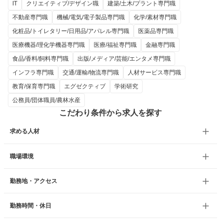
IT
クリエイティブ/デザイン職
建築/土木/プラント専門職
不動産専門職
機械/電気/電子製品専門職
化学/素材専門職
化粧品/トイレタリー/日用品/アパレル専門職
医薬品専門職
医療機器/理化学機器専門職
医療/福祉専門職
金融専門職
食品/香料/飼料専門職
出版/メディア/芸能/エンタメ専門職
インフラ専門職
交通/運輸/物流専門職
人材サービス専門職
教育/保育専門職
エグゼクティブ
学術研究
公務員/団体職員/農林水産
こだわり条件から求人を探す
求める人材
職場環境
勤務地・アクセス
勤務時間・休日