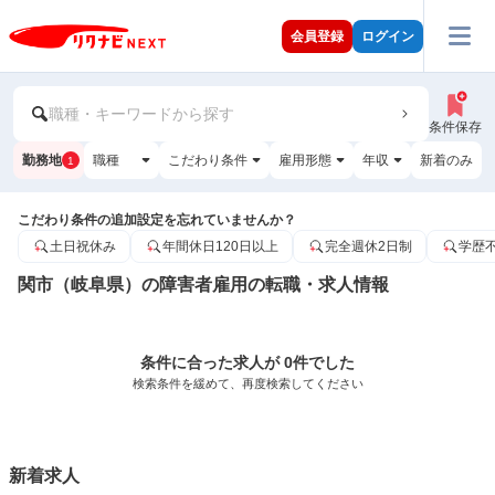
会員登録
ログイン
職種・キーワードから探す
条件保存
勤務地
職種
こだわり条件
雇用形態
年収
新着のみ
1
こだわり条件の追加設定を忘れていませんか？
土日祝休み
年間休日120日以上
完全週休2日制
学歴
関市（岐阜県）の障害者雇用の転職・求人情報
条件に合った求人が 0件でした
検索条件を緩めて、再度検索してください
新着求人