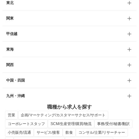
東北
関東
甲信越
東海
関西
中国・四国
九州・沖縄
職種から求人を探す
営業
企画/マーケティング/カスタマーサクセス/サポート
コーポレートスタッフ
SCM/生産管理/購買/物流
事務/受付/秘書/翻訳
小売販売/流通
サービス/接客
飲食
コンサル/士業/リサーチャー