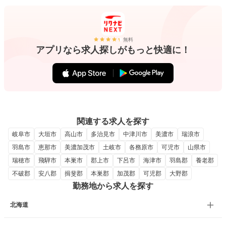
無料
アプリなら求人探しがもっと快適に！
関連する求人を探す
岐阜市
大垣市
高山市
多治見市
中津川市
美濃市
瑞浪市
羽島市
恵那市
美濃加茂市
土岐市
各務原市
可児市
山県市
瑞穂市
飛騨市
本巣市
郡上市
下呂市
海津市
羽島郡
養老郡
不破郡
安八郡
揖斐郡
本巣郡
加茂郡
可児郡
大野郡
勤務地から求人を探す
北海道