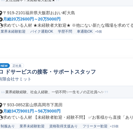
女性活躍中！未経験者大歓迎★
〒919-2101福井県大飯郡おおい町大島
月給20万2600円～20万5000円
求めている人材 ★未経験者大歓迎★ ※他にない新たな職場を求めてる方
業界未経験歓迎
バイク通勤OK
学歴不問
車通勤OK
+5個
NEW
正社員
ロ ドサービスの接客・サポートスタッフ
有限会社サミット
業界経験経験、社会人経験、一切不問✨一生モノの正社員へ✨
〒933-0852富山県高岡市下黒田
月給34万9001円～56万9000円
求めている人材 【未経験者歓迎・経験不問】 ✅お客様から直接「ありが
制服あり
業界未経験歓迎
資格取得支援あり
フリーター歓迎
+15個