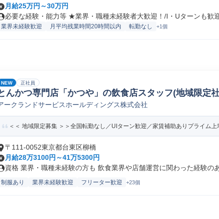
月給25万円～30万円
必要な経験・能力等 ★業界・職種未経験者大歓迎！/I・Uターンも歓迎！
業界未経験歓迎
月平均残業時間20時間以内
転勤なし
+1個
NEW
正社員
とんかつ専門店「かつや」の飲食店スタッフ(地域限定社
アークランドサービスホールディングス株式会社
＜＜ 地域限定募集 ＞＞全国転勤なし／UIターン歓迎／家賃補助ありプライム上場
〒111-0052東京都台東区柳橋
月給28万3100円～41万5300円
資格 業界・職種未経験の方も 飲食業界や店舗運営に関わった経験のある
制服あり
業界未経験歓迎
フリーター歓迎
+23個