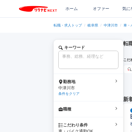
ホーム
オファー
気に
転職・求人トップ
/
岐阜県
/
中津川市
/
車・
転
キーワード
こだ
勤務地
中津川市
条件をクリア
新
職種
こだわり条件
車・バイク通勤OK