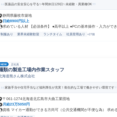
医薬品の安全安心を守る✨年間休日129日✨未経験・異業種OK
静岡県藤枝市築地
日給8900円以上
求めている人材 【必須条件】 ●高卒以上 ●PCの基本操作・入力ができ.
制服あり
業界未経験歓迎
ランチタイム
社員登用あり
+27個
NEW
正社員
麺類の製造工場内作業スタッフ
北海道熊さん株式会社
家族手当や住宅手当など福利厚生が充実！衛生的な工場で働きやすい環境です
〒061-1274北海道北広島市大曲工業団地
月給23万5050円
資格 マイカー通勤ができる方尚可（公共交通機関が不便な為） 求める人