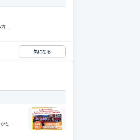
...
気になる
と...