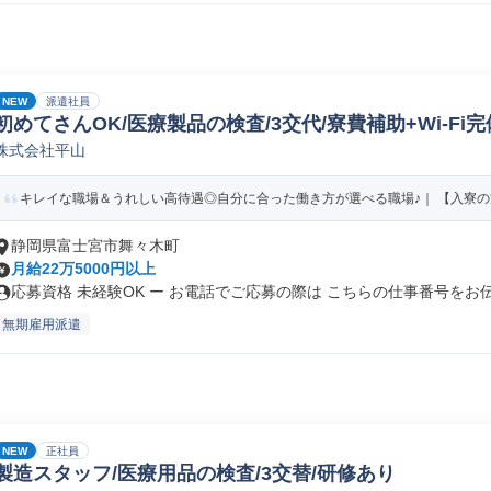
NEW
派遣社員
初めてさんOK/医療製品の検査/3交代/寮費補助+Wi-Fi完
株式会社平山
キレイな職場＆うれしい高待遇◎自分に合った働き方が選べる職場♪｜ 【入寮の方】
静岡県富士宮市舞々木町
月給22万5000円以上
応募資格 未経験OK ー お電話でご応募の際は こちらの仕事番号をお伝.
無期雇用派遣
NEW
正社員
製造スタッフ/医療用品の検査/3交替/研修あり