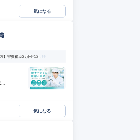
気になる
備
寮費補助2万円×12...
..
気になる