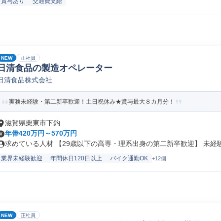
賞与あり
交通費支給
NEW
正社員
日清食品の製造オペレーター
日清食品株式会社
実務未経験・第二新卒歓迎！土日祝休み★賞与最大８カ月分！
滋賀県栗東市下鈎
年俸420万円～570万円
求めている人材 【29歳以下の高専・理系出身の第二新卒歓迎】 未経験か
業界未経験歓迎
年間休日120日以上
バイク通勤OK
+12個
NEW
正社員