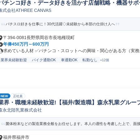
パチンコ好き・データ好きを活かす店舗戦略・機器サポ
株式会社ATHREE CANVAS
パチスロ好きを仕事に！30代活躍◇未経験から本部の仕掛け人へ
〒394-0081長野県岡谷市長地権現町
年俸450万円～600万円
求めている人材 ✅パチンコ・スロットへの興味・関心がある方（実務未
業界未経験歓迎
バイク通勤OK
車通勤OK
転勤なし
+12個
NEW
正社員
業界・職種未経験歓迎!【福井/製造職】森永乳業グループ
森永北陸乳業株式会社
ペレーター/ラインマネージャー(食品/飲料/たばこ)
菌体粉末などの製造業務全般をお任せします。本人の適性を考慮した上で、面接に
福井県福井市