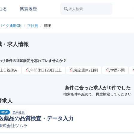
なる
閲覧履歴
求人検索
バイク通勤OK
/
正社員
/
経理
職・求人情報
わり条件の追加設定を忘れていませんか？
土日祝休み
年間休日120日以上
完全週休2日制
学歴不問
条件に合った求人が 0件でした
検索条件を緩めて、再度検索してください
着求人
NEW
契約社員
医薬品の品質検査・データ入力
株式会社ツムラ