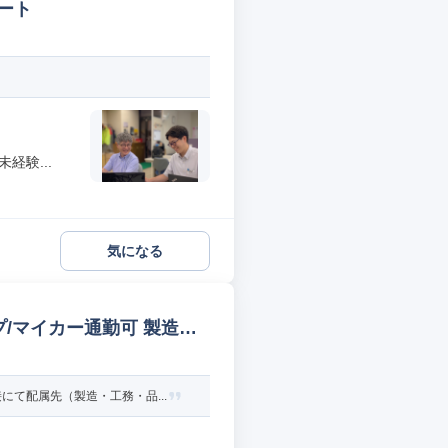
ート
経験...
気になる
/マイカー通勤可 製造オ
て配属先（製造・工務・品...