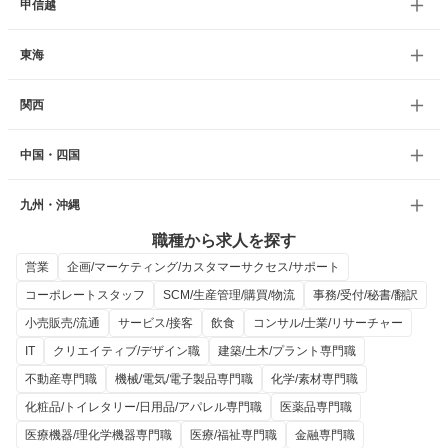
甲信越
東海
関西
中国・四国
九州・沖縄
職種から求人を探す
営業
企画/マーケティング/カスタマーサクセス/サポート
コーポレートスタッフ
SCM/生産管理/購買/物流
事務/受付/秘書/翻訳
小売販売/流通
サービス/接客
飲食
コンサル/士業/リサーチャー
IT
クリエイティブ/デザイン職
建築/土木/プラント専門職
不動産専門職
機械/電気/電子製品専門職
化学/素材専門職
化粧品/トイレタリー/日用品/アパレル専門職
医薬品専門職
医療機器/理化学機器専門職
医療/福祉専門職
金融専門職