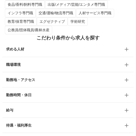
食品/香料/飼料専門職
出版/メディア/芸能/エンタメ専門職
インフラ専門職
交通/運輸/物流専門職
人材サービス専門職
教育/保育専門職
エグゼクティブ
学術研究
公務員/団体職員/農林水産
こだわり条件から求人を探す
求める人材
職場環境
勤務地・アクセス
勤務時間・休日
給与
待遇・福利厚生