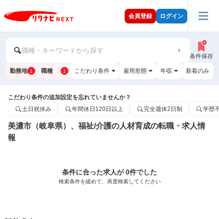
会員登録
ログイン
職種・キーワードから探す
条件保存
勤務地
職種
こだわり条件
雇用形態
年収
新着のみ
1
1
こだわり条件の追加設定を忘れていませんか？
土日祝休み
年間休日120日以上
完全週休2日制
学歴
美濃市（岐阜県）、福祉/介護の人材育成の転職・求人情
報
条件に合った求人が 0件でした
検索条件を緩めて、再度検索してください