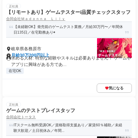
正社員
【リモートあり】ゲームテスター/品質チェックスタッフ
合同会社Ｍａｄｏｎｎａ Ｌｉｌｙ
【未経験OK】発売前のゲームテスト業務／月給30万円〜／年間休
日135日／在宅勤務あり◉
岐阜県各務原市
月給30万200円以上
求める人材: 特別な経験やスキルは必要ありません！ ゲームや
アプリに興味がある方であ...
在宅OK
気になる
正社員
ゲームのテストプレイスタッフ
合同会社トータス
ITスクール無料受講OK／資格取得支援あり／家賃60％補助／未経
験大歓迎／土日祝休み／年間...