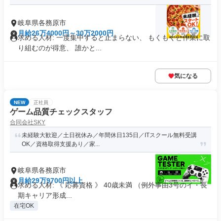
岐阜県各務原市
月給26万4000円～30万2000円
求める人材: 一度集中すると止まらない、 もくもくと作業に取
り組むのが得意、 誰かと...
気になる
NEW
正社員
ゲーム品質チェックスタッフ
合同会社SKY
未経験大歓迎／土日祝休み／年間休日135日／ITスクール無料受講
OK／資格取得支援あり／家...
岐阜県各務原市
月給29万9700円以上
求める人材: 《 応募資格 》 40歳未満 （例外事由3号のイ・長
期キャリア形成...
在宅OK