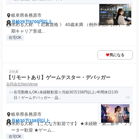
岐阜県各務原市
月給29万9700円以上
求める人材: 《 応募資格 》 40歳未満 （例外事由3号のイ・長
期キャリア形成...
在宅OK
気になる
正社員
【リモートあり】ゲームテスター・デバッガー
合同会社NeoVerse
在宅勤務もOK♪未経験歓迎☆月給30万158円以上♪年間休日135
日！ゲームデバッガー・品...
岐阜県各務原市
月給30万158円以上
求める人材: 【こんな方歓迎です】 ★未経験・第二新卒・フリ
ーター歓迎 ★ゲーム...
在宅OK