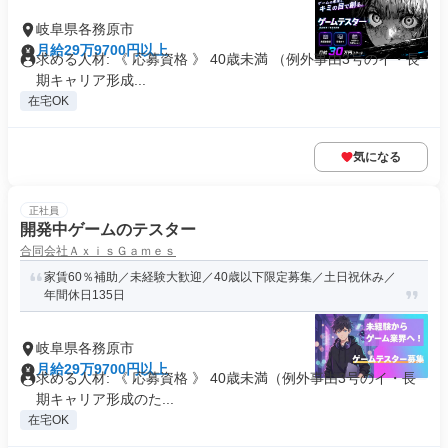
岐阜県各務原市
月給29万9700円以上
求める人材: 《 応募資格 》 40歳未満 （例外事由3号のイ・長
期キャリア形成...
在宅OK
気になる
正社員
開発中ゲームのテスター
合同会社ＡｘｉｓＧａｍｅｓ
家賃60％補助／未経験大歓迎／40歳以下限定募集／土日祝休み／
年間休日135日
岐阜県各務原市
月給29万9700円以上
求める人材: 《 応募資格 》 40歳未満（例外事由3号のイ・長
期キャリア形成のた...
在宅OK