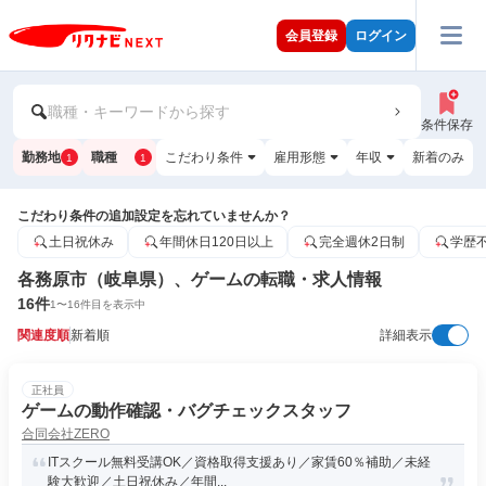
会員登録
ログイン
職種・キーワードから探す
条件保存
勤務地
職種
こだわり条件
雇用形態
年収
新着のみ
1
1
こだわり条件の追加設定を忘れていませんか？
土日祝休み
年間休日120日以上
完全週休2日制
学歴
各務原市（岐阜県）、ゲームの転職・求人情報
16
件
1
〜
16
件目を表示中
関連度順
新着順
詳細表示
正社員
ゲームの動作確認・バグチェックスタッフ
合同会社ZERO
ITスクール無料受講OK／資格取得支援あり／家賃60％補助／未経
験大歓迎／土日祝休み／年間...