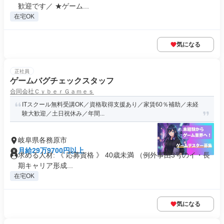
歓迎です／ ★ゲーム...
在宅OK
気になる
正社員
ゲームバグチェックスタッフ
合同会社ＣｙｂｅｒＧａｍｅｓ
ITスクール無料受講OK／資格取得支援あり／家賃60％補助／未経
験大歓迎／土日祝休み／年間...
岐阜県各務原市
月給29万9700円以上
求める人材: 《 応募資格 》 40歳未満 （例外事由3号のイ・長
期キャリア形成...
在宅OK
気になる