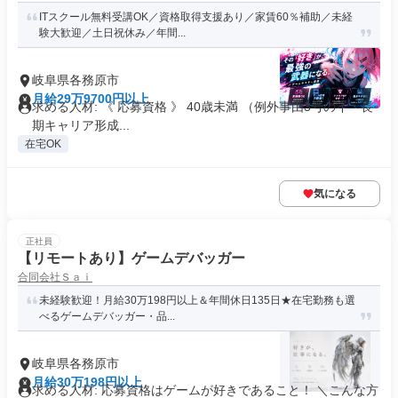
ITスクール無料受講OK／資格取得支援あり／家賃60％補助／未経
験大歓迎／土日祝休み／年間...
岐阜県各務原市
月給29万9700円以上
求める人材: 《 応募資格 》 40歳未満 （例外事由3号のイ・長
期キャリア形成...
在宅OK
気になる
正社員
【リモートあり】ゲームデバッガー
合同会社Ｓａｉ
未経験歓迎！月給30万198円以上＆年間休日135日★在宅勤務も選
べるゲームデバッガー・品...
岐阜県各務原市
月給30万198円以上
求める人材: 応募資格はゲームが好きであること！ ＼こんな方