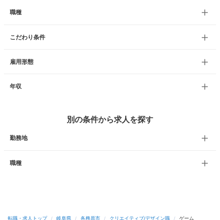
職種
こだわり条件
雇用形態
年収
別の条件から求人を探す
勤務地
職種
転職・求人トップ
/
岐阜県
/
各務原市
/
クリエイティブ/デザイン職
/
ゲーム