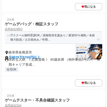
気になる
正社員
ゲームデバッグ・検証スタッフ
合同会社NEO
ITスクール無料受講OK／資格取得支援あり／家賃60％補助／未経
験大歓迎／土日祝休み／年間...
岐阜県各務原市
月給29万9700円以上
求める人材: 《 応募資格 》 40歳未満 （例外事由3号のイ・長
期キャリア形成...
在宅OK
気になる
正社員
ゲームテスター・不具合確認スタッフ
合同会社Sun