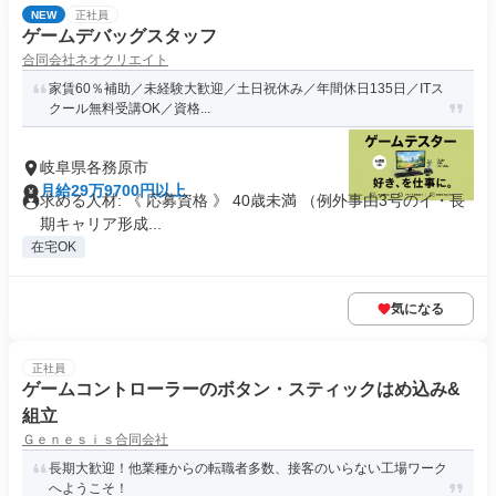
NEW
正社員
ゲームデバッグスタッフ
合同会社ネオクリエイト
家賃60％補助／未経験大歓迎／土日祝休み／年間休日135日／ITス
クール無料受講OK／資格...
岐阜県各務原市
月給29万9700円以上
求める人材: 《 応募資格 》 40歳未満 （例外事由3号のイ・長
期キャリア形成...
在宅OK
気になる
正社員
ゲームコントローラーのボタン・スティックはめ込み&
組立
Ｇｅｎｅｓｉｓ合同会社
長期大歓迎！他業種からの転職者多数、接客のいらない工場ワーク
へようこそ！