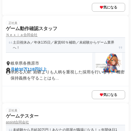
気になる
正社員
ゲーム動作確認スタッフ
Ｎｅｘｉａ合同会社
土日祝休み／年休135日／家賃60％補助／未経験からゲーム業界
へ！
岐阜県各務原市
月給30万118円以上
求める人材: 経験よりも人柄を重視した採用を行います。 機密
保持義務を守ることはも...
気になる
正社員
ゲームテスター
assist合同会社
未経験から月給30万円！あなたの部屋が職場になる！＜年間休日1