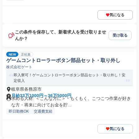
気になる
この条件を保存して、新着求人を受け取りませ
受け取る
んか？
NEW
正社員
ゲームコントローラーボタン部品セット・取り外し
株式会社ゲート
即入寮可！ゲームコントローラーボタン部品セット・取り外し！安
定収入
岐阜県各務原市
月給33万1000円～36万5000円
求める人材: ＜こんな方に＞・もくもく、こつこつ作業が好き
な方・将来に向けてお金を貯...
即日勤務OK
交通費支給
気になる