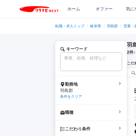
ホーム
オファー
気に
転職・求人トップ
/
岐阜県
/
羽島郡
/
営業・
羽
キーワード
2
件
1
こだ
勤務地
羽島郡
条件をクリア
職種
こだわり条件