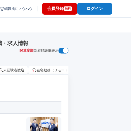
会員登録
ログイン
転職成功ノウハウ
無料
職・求人情報
関連度順
新着順
詳細表示
未経験者歓迎
在宅勤務（リモートワーク）OK
家賃補助・住宅手当
日