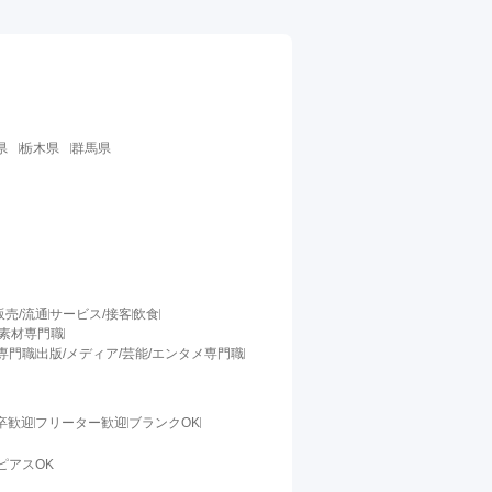
県
栃木県
群馬県
販売/流通
サービス/接客
飲食
/素材専門職
料専門職
出版/メディア/芸能/エンタメ専門職
卒歓迎
フリーター歓迎
ブランクOK
ピアスOK