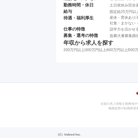
勤務時間・休日
土日祝休み
完全
給与
固定給25万円以
待遇・福利厚生
産休・育休あり
社食・まかない
仕事の特徴
語学力を活かせ
募集・選考の特徴
急募
大量募集
面
年収から求人を探す
200万円以上
300万円以上
400万円以上
500
全国の求人情報を勤務地や
職務経歴や転職希望
（C）Indeed Inc.