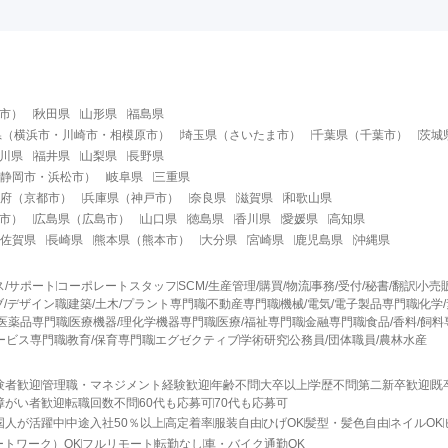
市
）
秋田県
山形県
福島県
県
（
横浜市
・
川崎市
・
相模原市
）
埼玉県
（
さいたま市
）
千葉県
（
千葉市
）
茨城
川県
福井県
山梨県
長野県
静岡市
・
浜松市
）
岐阜県
三重県
府
（
京都市
）
兵庫県
（
神戸市
）
奈良県
滋賀県
和歌山県
市
）
広島県
（
広島市
）
山口県
徳島県
香川県
愛媛県
高知県
佐賀県
長崎県
熊本県
（
熊本市
）
大分県
宮崎県
鹿児島県
沖縄県
ス/サポート
コーポレートスタッフ
SCM/生産管理/購買/物流
事務/受付/秘書/翻訳
小売
/デザイン職
建築/土木/プラント専門職
不動産専門職
機械/電気/電子製品専門職
化学
医薬品専門職
医療機器/理化学機器専門職
医療/福祉専門職
金融専門職
食品/香料/飼
ービス専門職
教育/保育専門職
エグゼクティブ
学術研究
公務員/団体職員/農林水産
験者歓迎
管理職・マネジメント経験歓迎
年齢不問
大卒以上
学歴不問
第二新卒歓迎
既
障がい者歓迎
転職回数不問
60代も応募可
70代も応募可
国人が活躍中
中途入社50％以上
高定着率
服装自由
ひげOK
髪型・髪色自由
ネイルOK
ートワーク）OK
フルリモート
転勤なし
車・バイク通勤OK