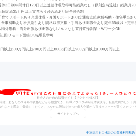
週休2日制
年間休日120日以上
連続休暇取得可能
残業なし（原則定時退社）
残業月2
上
固定給35万円以上
賞与あり
歩合給あり
完全歩合制
子育てサポートあり
介護休暇・介護サポートあり
交通費支給
家賃補助・住宅手当あ
・食事補助あり
社員割引あり
資格取得支援・手当あり
退職金あり
定年65歳以上
定年
る
海外勤務・海外出張あり
出張なし
ノルマなし
直行直帰
副業・WワークOK
接1回
リモート面接OK
職場見学可
万円以上
600万円以上
700万円以上
800万円以上
900万円以上
1000万円以上
社会人のための転職サイト【リクナビNEXT】
職種、あなたのスキルや資格などから検索でき、転職ノウハウや転職体験談等、転職成功のヒント満
条件などを匿名で登録しておくと、あなたに興味を持った求人企業から直接オファーが届くスカウト
サイトトップへ
中途採用をご検討の企業様
利用規約