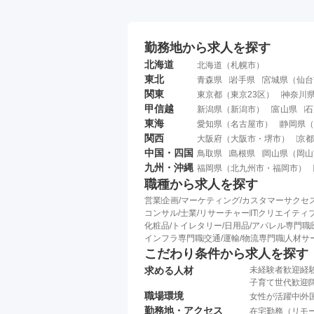
勤務地から求人を探す
北海道
北海道
（
札幌市
）
東北
青森県
岩手県
宮城県
（
仙台
関東
東京都
（
東京23区
）
神奈川
甲信越
新潟県
（
新潟市
）
富山県
石
東海
愛知県
（
名古屋市
）
静岡県
（
関西
大阪府
（
大阪市
・
堺市
）
京都
中国・四国
鳥取県
島根県
岡山県
（
岡山
九州・沖縄
福岡県
（
北九州市
・
福岡市
）
職種から求人を探す
営業
企画/マーケティング/カスタマーサクセ
コンサル/士業/リサーチャー
IT
クリエイティブ
化粧品/トイレタリー/日用品/アパレル専門職
インフラ専門職
交通/運輸/物流専門職
人材サ
こだわり条件から求人を探す
求める人材
未経験者歓迎
経
子育て世代歓迎
職場環境
女性が活躍中
外
勤務地・アクセス
在宅勤務（リモ