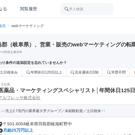
なる
閲覧履歴
求人検索
販売
/
webマーケティング
島郡（岐阜県）、営業・販売のwebマーケティングの転
〜
2
件目を表示中
わり条件の追加設定を忘れていませんか？
土日祝休み
年間休日120日以上
完全週休2日制
学歴不問
正社員
医薬品・マーケティングスペシャリスト│年間休日125
アルフレッサ株式会社
売上2.7兆円の業界最大手グループ／未経験歓迎／土日祝休
〒501-6004岐阜県羽島郡岐南町野中
月給25万円以上