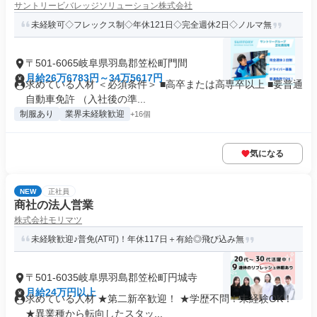
サントリービバレッジソリューション株式会社
未経験可◇フレックス制◇年休121日◇完全週休2日◇ノルマ無
〒501-6065岐阜県羽島郡笠松町門間
月給26万6783円～34万5617円
求めている人材 ＜必須条件＞ ■高卒または高専卒以上 ■要普通
自動車免許 （入社後の準...
制服あり
業界未経験歓迎
+16個
気になる
NEW
正社員
商社の法人営業
株式会社モリマツ
未経験歓迎♪普免(AT可)！年休117日＋有給◎飛び込み無
〒501-6035岐阜県羽島郡笠松町円城寺
月給24万円以上
求めている人材 ★第二新卒歓迎！ ★学歴不問！未経験OK！
★異業種から転向したスタッ...