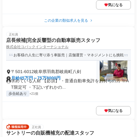
気になる
この企業の類似求人を見る
正社員
店長候補|完全反響型の自動車販売スタッフ
株式会社コバックインターナショナル
お客様の人生に寄り添う車販売｜店舗運営・マネジメントにも挑戦
〒501-6012岐阜県羽島郡岐南町八剣
月給45万円～75万8000円
求めている人材 【必須】 ・普通自動車免許をお持ちの方 ※A
T限定可 ・下記いずれかの...
歩合給あり
+21個
気になる
正社員
サントリーの自販機補充の配達スタッフ