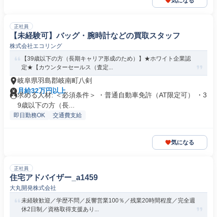
気になる
正社員
【未経験可】バッグ・腕時計などの買取スタッフ
株式会社エコリング
【39歳以下の方（長期キャリア形成のため）】★ホワイト企業認
定★【カウンターセールス（査定...
岐阜県羽島郡岐南町八剣
月給32万円以上
求める人材: ＜必須条件＞ ・普通自動車免許（AT限定可） ・3
9歳以下の方（長...
即日勤務OK
交通費支給
気になる
正社員
住宅アドバイザー_a1459
大丸開発株式会社
未経験歓迎／学歴不問／反響営業100％／残業20時間程度／完全週
休2日制／資格取得支援あり...