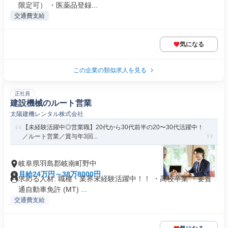
限定可） ・医薬品登録...
交通費支給
気になる
この企業の類似求人を見る
正社員
建設機械のルート営業
太陽建機レンタル株式会社
【未経験活躍中◎営業職】20代から30代前半の20〜30代活躍中！
／ルート営業／賞与年3回...
岐阜県羽島郡岐南町野中
月給24万円～38万8000円
求める人材: 職種・業界未経験活躍中！！ ・高校卒業 ・要普
通自動車免許 (MT) ...
交通費支給