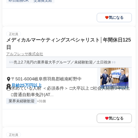
即日勤務OK
交通費支給
気になる
正社員
メディカルマーケティングスペシャリスト│年間休日125
日
アルフレッサ株式会社
売上2.7兆円の業界最大手グループ／未経験歓迎／土日祝休
〒501-6004岐阜県羽島郡岐南町野中
月給25万円以上
求めている人材 ＜必須条件＞ □大卒以上 □社会人経験3年以上
□普通自動車免許(AT...
業界未経験歓迎
+31個
気になる
正社員