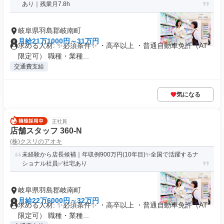
あり｜残業月7.8h
岐阜県羽島郡岐南町
月給21万1000円～31万円
求める人材: ✨必須条件✨ ・高卒以上 ・普通自動車免許（AT
限定可） 職種・業種...
交通費支給
気になる
正社員
店舗スタッフ 360-N
(株)クスリのアオキ
未経験から店長候補｜年収例900万円(10年目)✨全国で活躍するナ
ショナル社員✅社宅あり
岐阜県羽島郡岐南町
月給22万6000円～32万円
求める人材: ✨必須条件✨ ・高卒以上 ・普通自動車免許（AT
限定可） 職種・業種...