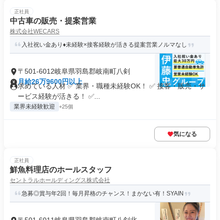
正社員
中古車の販売・提案営業
株式会社WECARS
入社祝い金あり♦︎未経験×接客経験が活きる提案営業ノルマなし
〒501-6012岐阜県羽島郡岐南町八剣
月給26万9600円以上
求めている人材 ✅ 業界・職種未経験OK！ ✅ 接客・販売・サ
ービス経験が活きる！ ✅...
業界未経験歓迎
+25個
気になる
正社員
鮮魚料理店のホールスタッフ
セントラルホールディングス株式会社
急募◎賞与年2回！毎月昇格のチャンス！まかない有！SYAIN