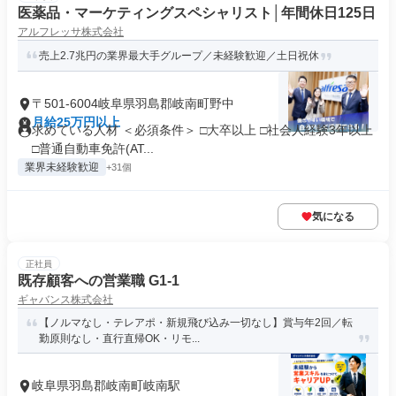
医薬品・マーケティングスペシャリスト│年間休日125日
アルフレッサ株式会社
売上2.7兆円の業界最大手グループ／未経験歓迎／土日祝休
〒501-6004岐阜県羽島郡岐南町野中
月給25万円以上
求めている人材 ＜必須条件＞ □大卒以上 □社会人経験3年以上
□普通自動車免許(AT...
業界未経験歓迎
+31個
気になる
正社員
既存顧客への営業職 G1-1
ギャバンス株式会社
【ノルマなし・テレアポ・新規飛び込み一切なし】賞与年2回／転
勤原則なし・直行直帰OK・リモ...
岐阜県羽島郡岐南町岐南駅