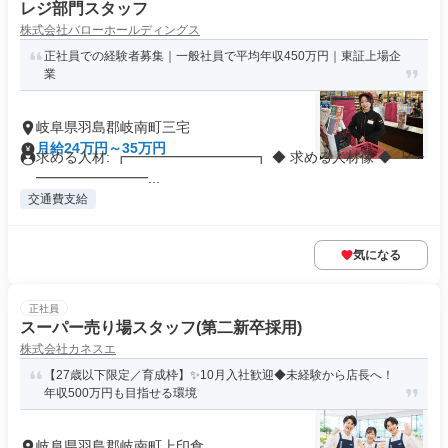
レジ部門スタッフ
株式会社バローホールディングス
正社員での経験者募集｜一般社員で平均年収450万円｜東証上場企
業
岐阜県羽島郡岐南町三宅
月給24万円～35万円
求める人材: ┏━━━━━━━━━┓ ◆ 求める人材像 ◆ ┗━
━━━━━━━━...
交通費支給
気になる
正社員
スーパー売り場スタッフ(第二新卒採用)
株式会社カネスエ
【27歳以下限定／育成枠】✨10月入社歓迎◆未経験から店長へ！
年収500万円も目指せる環境
岐阜県羽島郡岐南町上印食