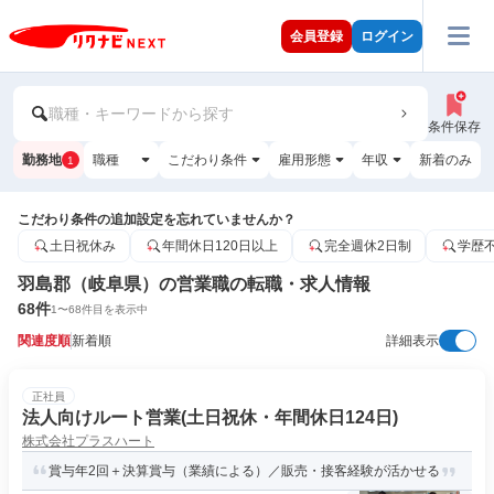
会員登録
ログイン
職種・キーワードから探す
条件保存
勤務地
職種
こだわり条件
雇用形態
年収
新着のみ
1
こだわり条件の追加設定を忘れていませんか？
土日祝休み
年間休日120日以上
完全週休2日制
学歴
羽島郡（岐阜県）の営業職の転職・求人情報
68
件
1
〜
68
件目を表示中
関連度順
新着順
詳細表示
正社員
法人向けルート営業(土日祝休・年間休日124日)
株式会社プラスハート
賞与年2回＋決算賞与（業績による）／販売・接客経験が活かせる