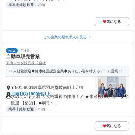
業界未経験歓迎
+20個
気になる
この企業の類似求人を見る
NEW
正社員
自動車販売営業
東海マツダ販売株式会社
未経験歓迎◆健康経営認定企業◆ありたい姿を叶えるチーム営業
〒501-6001岐阜県羽島郡岐南町上印食
月給19万1900円以上
求めている人材 ＼人柄重視の採用！／ ★未経験OK／第二新卒
歓迎 【必須】 ■専門・...
業界未経験歓迎
+25個
気になる