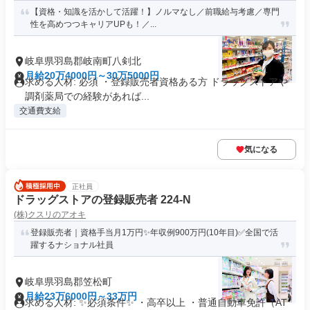
【資格・知識を活かして活躍！】ノルマなし／前職給与考慮／専⾨
性を⾼めつつキャリアUPも！／...
岐阜県羽島郡岐南町八剣北
月給20万4000円～30万5000円
求める人材: 必須 ・登録販売者資格ある方 ドラッグストアや
調剤薬局での経験があれば...
交通費支給
気になる
正社員
ドラッグストアの登録販売者 224-N
(株)クスリのアオキ
登録販売者｜資格手当月1万円✨年収例900万円(10年目)✅全国で活
躍するナショナル社員
岐阜県羽島郡笠松町
月給23万6000円～33万円
求める人材: ✨必須条件✨ ・高卒以上 ・普通自動車免許（AT