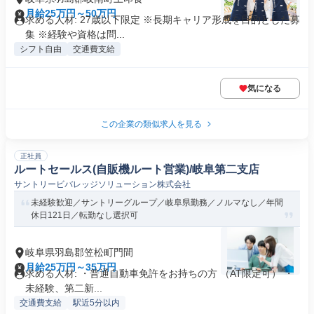
月給25万円～50万円
求める人材: 27歳以下限定 ※長期キャリア形成を目的とした募
集 ※経験や資格は問...
シフト自由
交通費支給
気になる
この企業の類似求人を見る
正社員
ルートセールス(自販機ルート営業)/岐阜第二支店
サントリービバレッジソリューション株式会社
未経験歓迎／サントリーグループ／岐阜県勤務／ノルマなし／年間
休日121日／転勤なし選択可
岐阜県羽島郡笠松町門間
月給25万円～35万円
求める人材: ・普通自動車免許をお持ちの方 （AT限定可） ・
未経験、第二新...
交通費支給
駅近5分以内