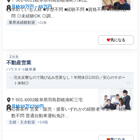
〒501-6011岐阜県羽島郡岐南町八剣北
月給30万円～45万円
求めている人材 ■学歴不問 ■経験不問 ■資格不問 ■転職回数不
問 ◎未経験OK ◎調...
業界未経験歓迎
+21個
気になる
正社員
不動産営業
ハウスドゥ岐阜東
完全反響なので飛び込み営業なし！年間休日120日／安心のサポー
ト体制◎
〒501-6002岐阜県羽島郡岐南町三宅
月給30万2700円
応募条件 営業・販売・接客いずれかの経験者 ※業界・経験年
数不問 普通自動車運転免許...
主婦・主夫歓迎
+14個
気になる