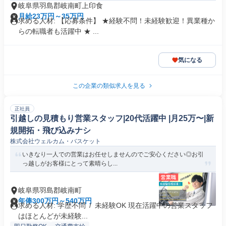
岐阜県羽島郡岐南町上印食
月給23万円～35万円
求める人材: 【応募条件】 ★経験不問！未経験歓迎！異業種か
らの転職者も活躍中 ★ ...
気になる
この企業の類似求人を見る
正社員
引越しの見積もり営業スタッフ|20代活躍中 |月25万〜|新
規開拓・飛び込みナシ
株式会社ウェルカム・バスケット
いきなり一人での営業はお任せしませんのでご安心ください◎お引
っ越しがお客様にとって素晴らし...
岐阜県羽島郡岐南町
年俸300万円～540万円
求める人材: 学歴不問 / 未経験OK 現在活躍中の営業スタッフ
はほとんどが未経験...