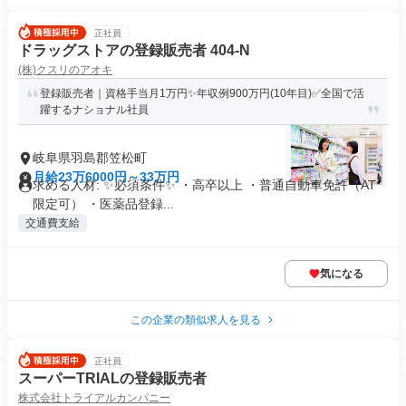
正社員
ドラッグストアの登録販売者 404-N
(株)クスリのアオキ
登録販売者｜資格手当月1万円✨年収例900万円(10年目)✅全国で活
躍するナショナル社員
岐阜県羽島郡笠松町
月給23万6000円～33万円
求める人材: ✨必須条件✨ ・高卒以上 ・普通自動車免許（AT
限定可） ・医薬品登録...
交通費支給
気になる
この企業の類似求人を見る
正社員
スーパーTRIALの登録販売者
株式会社トライアルカンパニー