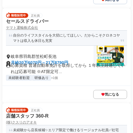
正社員
セールスドライバー
ヤマト運輸株式会社
自分のライフスタイルを大切にしてほしい。だからこそクロネコヤ
マトは収入も休日も充実
岐阜県羽島郡笠松町長池
月給20万6070円～21万8790円
応募資格 普通自動車免許を取得してから １年以上経過してい
れば応募可能 ※AT限定可...
未経験者歓迎
研修あり
+1個
気になる
正社員
店舗スタッフ 360-R
(株)クスリのアオキ
未経験から店長候補✨エリア限定で働けるリージョナル社員✅社宅