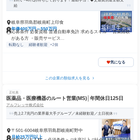
20代〜40代お待ちしております！通勤手当：◆交通費別途全額支
給
岐阜県羽島郡岐南町上印食
年俸400万円～550万円
応募条件 必要資格 普通自動車免許 求めるスキル ・営業経験
がある方 ・販売サービス...
転勤なし
経験者歓迎
+2個
気になる
この企業の類似求人を見る
正社員
医薬品・医療機器のルート営業(MS)│年間休日125日
アルフレッサ株式会社
売上2.7兆円の業界最大手グループ／未経験歓迎／土日祝休
〒501-6004岐阜県羽島郡岐南町野中
月給25万円以上
求めている人材 ＜必須条件＞ □大卒以上 □社会人経験3年以上