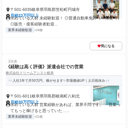
〒501-6035岐阜県羽島郡笠松町円城寺
月給23万円以上
求めている人材 未経験歓迎！ ◎普通自動車免許（AT限定可）
◎販売・接客経験者歓迎...
業界未経験歓迎
+24個
気になる
正社員
《経験は高く評価》派遣会社での営業
株式会社ドリームアシスト岐阜
入社1年で月50万円、稼がせます✨市場価値UP｜土日祝休み
〒501-6011岐阜県羽島郡岐南町八剣北
月給30万円以上
求めている人材 営業経験があれば、業界不問です。 「営業っ
てもっと稼げると思っていた…...
業界未経験歓迎
+21個