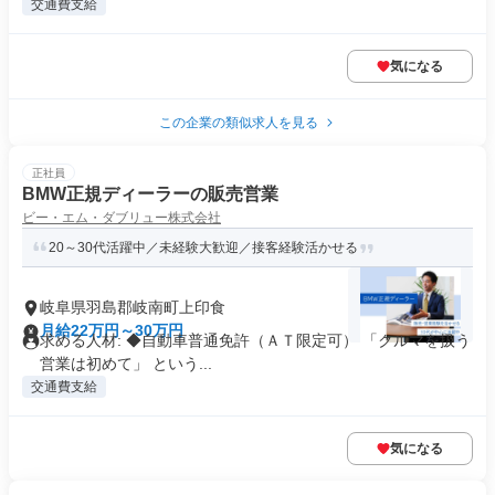
交通費支給
気になる
この企業の類似求人を見る
正社員
BMW正規ディーラーの販売営業
ビー・エム・ダブリュー株式会社
20～30代活躍中／未経験大歓迎／接客経験活かせる
岐阜県羽島郡岐南町上印食
月給22万円～30万円
求める人材: ◆自動車普通免許（ＡＴ限定可） 「クルマを扱う
営業は初めて」 という...
交通費支給
気になる