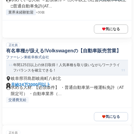
□普通自動車免許(AT...
業界未経験歓迎
+30個
気になる
正社員
有名車種が扱える!Volkswagenの【自動車販売営業】
ファーレン東岐阜株式会社
年間125日以上の休日取得！人気車種を取り扱いながらワークライ
フバランスを確立できる！
岐阜県羽島郡岐南町八剣北
月給24万2000円以上
求める人材: 【必須条件】 ・普通自動車第一種運転免許（AT
限定可） ・自動車業界（...
交通費支給
気になる
正社員