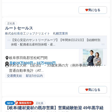
気になる
正社員
ルートセールス
株式会社長谷工ジョブクリエイト 札幌営業所
【安心安定のサントリーグループ】【年間休日121日】【結婚特別
休暇・配偶者出産特別休暇・産...
岐阜県羽島郡笠松町門間
月給28万800円～33万4000円
求める人材: 【必須】 ・33歳未満の方（例外事由3号のイ） ・
普通自動車免許（AT...
交通費支給
駅近5分以内
気になる
NEW
正社員
【岐阜/建材資材の既存営業】営業経験歓迎 49年黒字経