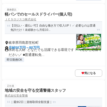
業務委託
軽バンでのセールスドライバー(個人宅)
ＪＣＳロジスコ株式会社
【日払い・週払い可】自由な働き方で収入UP！✓ 必要なのは普通
免許だけ！未経験から月収10...
岐阜県羽島郡笠松町
月給50万円～80万円
求める人材: どなたでも活躍できる環境です！ ＼ぜひご応募く
ださい／ ■普通運転免...
即日勤務OK
気になる
正社員
地域の安全を守る交通警備スタッフ
株式会社安全警備
｜週休2日｜資格取得全額支援｜