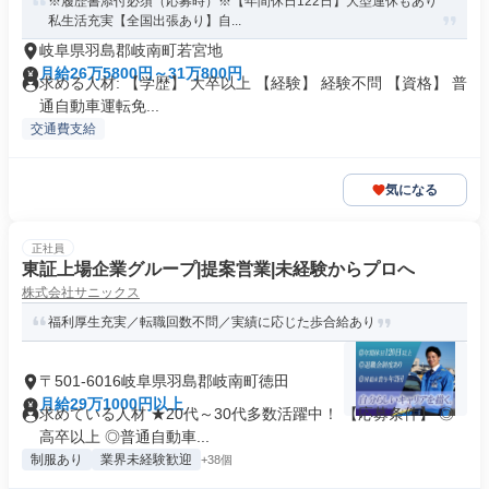
※履歴書添付必須（応募時）※【年間休日122日】大型連休もあり
私生活充実【全国出張あり】自...
岐阜県羽島郡岐南町若宮地
月給26万5800円～31万800円
求める人材: 【学歴】 大卒以上 【経験】 経験不問 【資格】 普
通自動車運転免...
交通費支給
気になる
正社員
東証上場企業グループ|提案営業|未経験からプロへ
株式会社サニックス
福利厚生充実／転職回数不問／実績に応じた歩合給あり
〒501-6016岐阜県羽島郡岐南町徳田
月給29万1000円以上
求めている人材 ★20代～30代多数活躍中！ 【応募条件】 ◎
高卒以上 ◎普通自動車...
制服あり
業界未経験歓迎
+38個