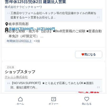
営/年休125日/完休2日 建築法人営業
株式会社テラビックキョーワ
工務店やリフォーム会社へキッチン等の住宅設備やタイルの商材を
提案するルート営業をお任せしま...
岐阜県羽島郡
月給25万5000円～33万1000円
必要な経験・能力等 【必須】■BtoB営業職のご経験 ■普通自動
車免許（AT限定可） ...
年間休日120日以上
+3個
気になる
正社員
ショップスタッフ
テレニシ株式会社
【NO VISA SUPPORT】★とりあえず応募してみたもOK★面接1
回、最短1週間で内...
〒501-6012岐阜県羽島郡岐南町八剣
ホーム
オファー
気になる
月給20万8000円～30万3000円