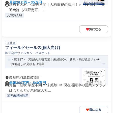
月給26万円～35万円
求める人材: ＜経験不問！人柄重視の採用！＞ 【必須】 ・普
通免許（AT限定可） ...
交通費支給
気になる
正社員
フィールドセールス(個人向け)
株式会社ウェルカム・バスケット
＜87887＞【引越の見積営業】未経験OK！新規・飛び込みナシ★
お引越しの見積もり営業
岐阜県羽島郡岐南町
年俸300万円～540万円
資格・経験 学歴不問?/?未経験OK 現在活躍中の営業スタッフ
はほとんどが未経験入社...
業界未経験歓迎
気になる