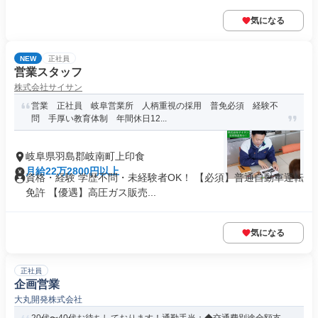
気になる
NEW
正社員
営業スタッフ
株式会社サイサン
営業 正社員 岐阜営業所 人柄重視の採用 普免必須 経験不
問 手厚い教育体制 年間休日12...
岐阜県羽島郡岐南町上印食
月給22万2800円以上
資格・経験 学歴不問・未経験者OK！ 【必須】普通自動車運転
免許 【優遇】高圧ガス販売...
気になる
正社員
企画営業
大丸開発株式会社