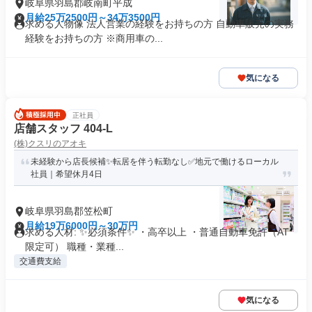
岐阜県羽島郡岐南町平成
月給25万2500円～34万3500円
求める人物像 法人営業の経験をお持ちの方 自動車販売の実務
経験をお持ちの方 ※商用車の...
気になる
正社員
店舗スタッフ 404-L
(株)クスリのアオキ
未経験から店長候補✨転居を伴う転勤なし✅地元で働けるローカル
社員｜希望休月4日
岐阜県羽島郡笠松町
月給19万6000円～30万円
求める人材: ✨必須条件✨ ・高卒以上 ・普通自動車免許（AT
限定可） 職種・業種...
交通費支給
気になる