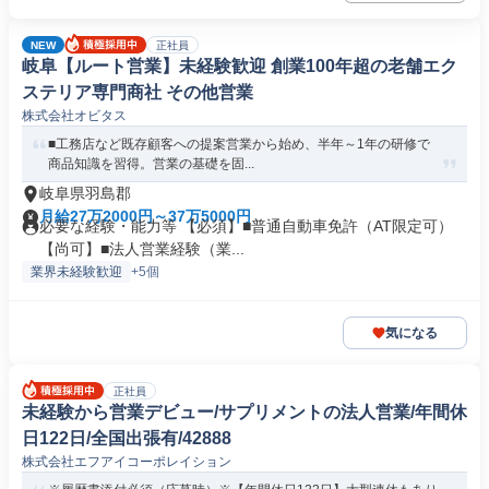
NEW
正社員
岐阜【ルート営業】未経験歓迎 創業100年超の老舗エク
ステリア専門商社 その他営業
株式会社オビタス
■工務店など既存顧客への提案営業から始め、半年～1年の研修で
商品知識を習得。営業の基礎を固...
岐阜県羽島郡
月給27万2000円～37万5000円
必要な経験・能力等 【必須】■普通自動車免許（AT限定可）
【尚可】■法人営業経験（業...
業界未経験歓迎
+5個
気になる
正社員
未経験から営業デビュー/サプリメントの法人営業/年間休
日122日/全国出張有/42888
株式会社エフアイコーポレイション