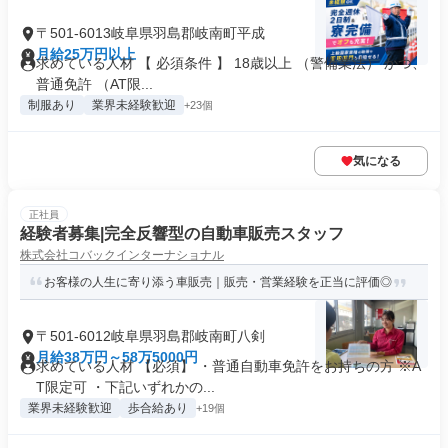
〒501-6013岐阜県羽島郡岐南町平成
月給25万円以上
求めている人材 【 必須条件 】 18歳以上 （警備業法） かつ、
普通免許 （AT限...
制服あり
業界未経験歓迎
+23個
気になる
正社員
経験者募集|完全反響型の自動車販売スタッフ
株式会社コバックインターナショナル
お客様の人生に寄り添う車販売｜販売・営業経験を正当に評価◎
〒501-6012岐阜県羽島郡岐南町八剣
月給38万円～58万5000円
求めている人材 【必須】 ・普通自動車免許をお持ちの方 ※A
T限定可 ・下記いずれかの...
業界未経験歓迎
歩合給あり
+19個