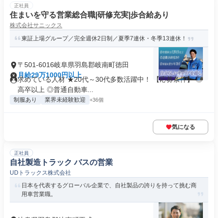
正社員
住まいを守る営業総合職|研修充実|歩合給あり
株式会社サニックス
東証上場グループ／完全週休2日制／夏季7連休・冬季13連休！
〒501-6016岐阜県羽島郡岐南町徳田
月給29万1000円以上
求めている人材 ★20代～30代多数活躍中！ 【応募条件】 ◎
高卒以上 ◎普通自動車...
制服あり
業界未経験歓迎
+36個
気になる
正社員
自社製造トラック バスの営業
UDトラックス株式会社
日本を代表するグローバル企業で、自社製品の誇りを持って挑む商
用車営業職。