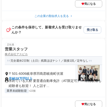
気になる
この企業の類似求人を見る
この条件を保存して、新着求人を受け取りませ
受け取る
んか？
正社員
営業スタッフ
株式会社アスピカ
完全週休2日制（土日）残業ほぼナシ！／面接1回／定年なし
〒501-6006岐阜県羽島郡岐南町伏屋
月給28万円以上
求めている人材 要普通自動車免許（AT限定可） ＊未経験者も
経験者も歓迎！ 人と話す...
業界未経験歓迎
+22個
気になる