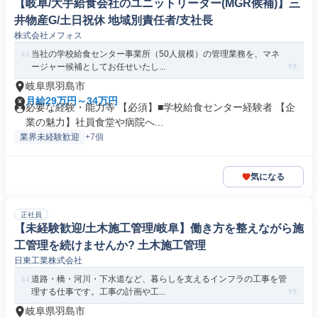
【岐阜/大手給食会社のユニットリーダー(MGR候補)】三
井物産G/土日祝休 地域別責任者/支社長
株式会社メフォス
当社の学校給食センター事業所（50人規模）の管理業務を、マネ
ージャー候補としてお任せいたし...
岐阜県羽島市
月給29万円～34万円
必要な経験・能力等 【必須】■学校給食センター経験者 【企
業の魅力】社員食堂や病院へ...
業界未経験歓迎
+7個
気になる
正社員
【未経験歓迎/土木施工管理/岐阜】働き方を整えながら施
工管理を続けませんか? 土木施工管理
日東工業株式会社
道路・橋・河川・下水道など、暮らしを支えるインフラの工事を管
理する仕事です。工事の計画や工...
岐阜県羽島市