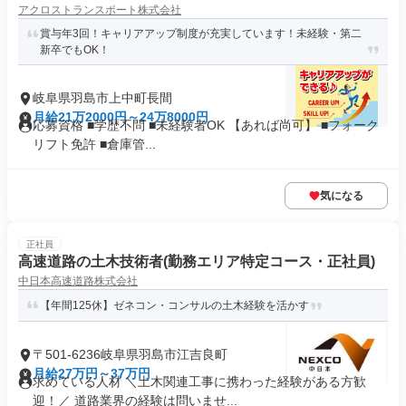
アクロストランスポート株式会社
賞与年3回！キャリアアップ制度が充実しています！未経験・第二
新卒でもOK！
岐阜県羽島市上中町長間
月給21万2000円～24万8000円
応募資格 ■学歴不問 ■未経験者OK 【あれば尚可】 ■フォーク
リフト免許 ■倉庫管...
気になる
正社員
高速道路の土木技術者(勤務エリア特定コース・正社員)
中日本高速道路株式会社
【年間125休】ゼネコン・コンサルの土木経験を活かす
〒501-6236岐阜県羽島市江吉良町
月給27万円～37万円
求めている人材 ＼土木関連工事に携わった経験がある方歓
迎！／ 道路業界の経験は問いませ...