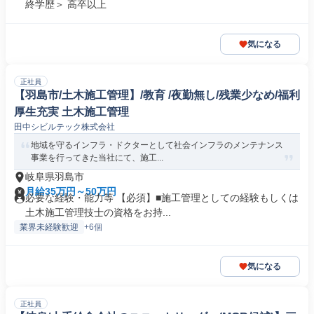
終学歴＞ 高卒以上
気になる
正社員
【羽島市/土木施工管理】/教育 /夜勤無し/残業少なめ/福利
厚生充実 土木施工管理
田中シビルテック株式会社
地域を守るインフラ・ドクターとして社会インフラのメンテナンス
事業を行ってきた当社にて、施工...
岐阜県羽島市
月給35万円～50万円
必要な経験・能力等 【必須】■施工管理としての経験もしくは
土木施工管理技士の資格をお持...
業界未経験歓迎
+6個
気になる
正社員