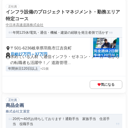
正社員
インフラ設備のプロジェクトマネジメント・勤務エリア
特定コース
中日本高速道路株式会社
年間125休/電気・通信・機械・建築の経験を発注者側で活かす
〒501-6236岐阜県羽島市江吉良町
月給27万円～37万円
求めている人材 ＼通信インフラ・ゼネコン・メーカー等から
の転職者も活躍中！／ 道路管理...
年間休日120日以上
+21個
気になる
正社員
商品企画
株式会社文溪堂
20代〜40代お待ちしております！通勤手当 家族手当 住居手
当 役職手当