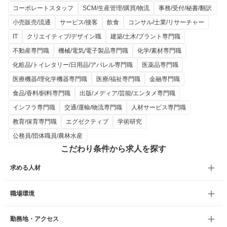
コーポレートスタッフ
SCM/生産管理/購買/物流
事務/受付/秘書/翻訳
小売販売/流通
サービス/接客
飲食
コンサル/士業/リサーチャー
IT
クリエイティブ/デザイン職
建築/土木/プラント専門職
不動産専門職
機械/電気/電子製品専門職
化学/素材専門職
化粧品/トイレタリー/日用品/アパレル専門職
医薬品専門職
医療機器/理化学機器専門職
医療/福祉専門職
金融専門職
食品/香料/飼料専門職
出版/メディア/芸能/エンタメ専門職
インフラ専門職
交通/運輸/物流専門職
人材サービス専門職
教育/保育専門職
エグゼクティブ
学術研究
公務員/団体職員/農林水産
こだわり条件から求人を探す
求める人材
職場環境
勤務地・アクセス