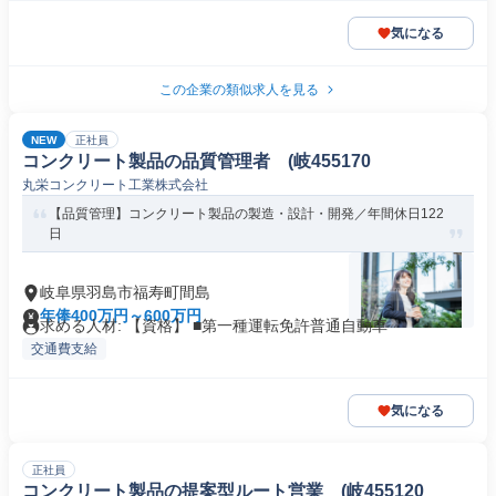
気になる
この企業の類似求人を見る
NEW
正社員
コンクリート製品の品質管理者 (岐455170
丸栄コンクリート工業株式会社
【品質管理】コンクリート製品の製造・設計・開発／年間休日122
日
岐阜県羽島市福寿町間島
年俸400万円～600万円
求める人材: 【資格】 ■第一種運転免許普通自動車
交通費支給
気になる
正社員
コンクリート製品の提案型ルート営業 (岐455120