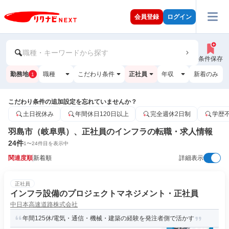
会員登録
ログイン
職種・キーワードから探す
条件保存
勤務地
職種
こだわり条件
正社員
年収
新着のみ
1
こだわり条件の追加設定を忘れていませんか？
土日祝休み
年間休日120日以上
完全週休2日制
学歴
羽島市（岐阜県）、正社員のインフラの転職・求人情報
24
件
1
〜
24
件目を表示中
関連度順
新着順
詳細表示
正社員
インフラ設備のプロジェクトマネジメント・正社員
中日本高速道路株式会社
年間125休/電気・通信・機械・建築の経験を発注者側で活かす