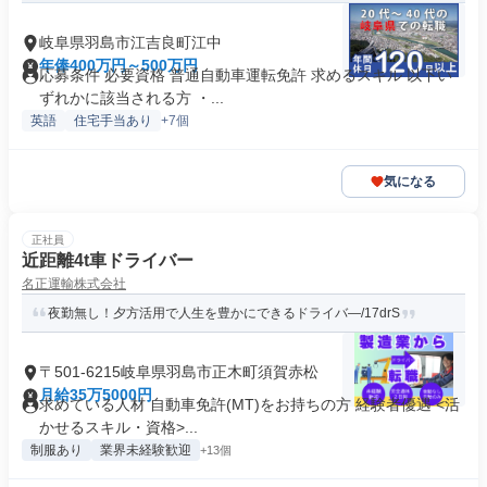
岐阜県羽島市江吉良町江中
年俸400万円～500万円
応募条件 必要資格 普通自動車運転免許 求めるスキル 以下い
ずれかに該当される方 ・...
英語
住宅手当あり
+7個
気になる
正社員
近距離4t車ドライバー
名正運輸株式会社
夜勤無し！夕方活用で人生を豊かにできるドライバ―/17drS
〒501-6215岐阜県羽島市正木町須賀赤松
月給35万5000円
求めている人材 自動車免許(MT)をお持ちの方 経験者優遇 <活
かせるスキル・資格>...
制服あり
業界未経験歓迎
+13個