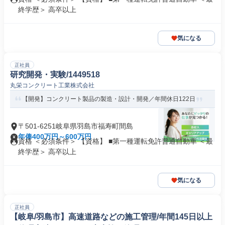
終学歴＞ 高卒以上
気になる
正社員
研究開発・実験/1449518
丸栄コンクリート工業株式会社
【開発】コンクリート製品の製造・設計・開発／年間休日122日
〒501-6251岐阜県羽島市福寿町間島
年俸400万円～600万円
資格 ＜必須条件＞ 【資格】 ■第一種運転免許普通自動車 ＜最
終学歴＞ 高卒以上
気になる
正社員
【岐阜/羽島市】高速道路などの施工管理/年間145日以上