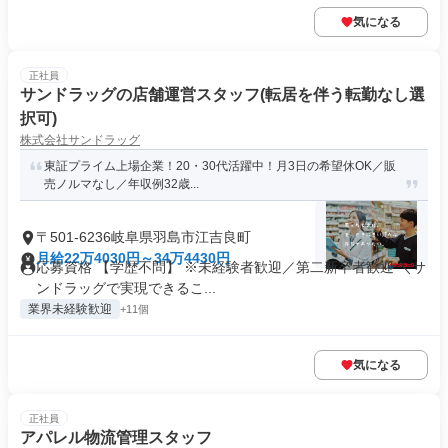
気になる
正社員
サンドラッグの店舗運営スタッフ(転居を伴う転勤なし選
択可)
株式会社サンドラッグ
東証プライム上場企業！20・30代活躍中！月3日の希望休OK／販
売ノルマなし／年収例32歳...
〒501-6236岐阜県羽島市江吉良町
月給22万4030円～34万4430円
応募資格 【学歴不問】 ※未経験者歓迎／第二新卒者歓迎 ＼サ
ンドラッグで実現できるこ...
業界未経験歓迎
+11個
気になる
正社員
アパレル物流管理スタッフ