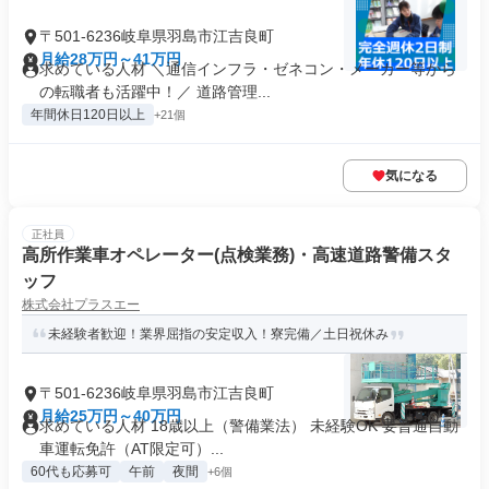
〒501-6236岐阜県羽島市江吉良町
月給28万円～41万円
求めている人材 ＼通信インフラ・ゼネコン・メーカー等から
の転職者も活躍中！／ 道路管理...
年間休日120日以上
+21個
気になる
正社員
高所作業車オペレーター(点検業務)・高速道路警備スタ
ッフ
株式会社プラスエー
未経験者歓迎！業界屈指の安定収入！寮完備／土日祝休み
〒501-6236岐阜県羽島市江吉良町
月給25万円～40万円
求めている人材 18歳以上（警備業法） 未経験OK 要普通自動
車運転免許（AT限定可）...
60代も応募可
午前
夜間
+6個