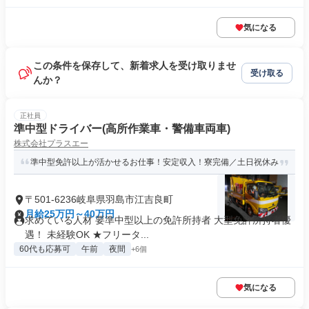
気になる
この条件を保存して、新着求人を受け取りませ
受け取る
んか？
正社員
準中型ドライバー(高所作業車・警備車両車)
株式会社プラスエー
準中型免許以上が活かせるお仕事！安定収入！寮完備／土日祝休み
〒501-6236岐阜県羽島市江吉良町
月給25万円～40万円
求めている人材 要準中型以上の免許所持者 大型免許所持者優
遇！ 未経験OK ★フリータ...
60代も応募可
午前
夜間
+6個
気になる