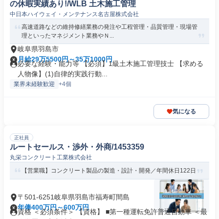
の休暇実績あり!/WLB 土木施工管理
中日本ハイウェイ・メンテナンス名古屋株式会社
高速道路などの維持修繕業務の発注や工程管理・品質管理・現場管
理といったマネジメント業務やＮ...
岐阜県羽島市
月給29万5500円～35万1000円
必要な経験・能力等 【必須】1級土木施工管理技士 【求める
人物像】(1)自律的実践行動...
業界未経験歓迎
+4個
気になる
正社員
ルートセールス・渉外・外商/1453359
丸栄コンクリート工業株式会社
【営業職】コンクリート製品の製造・設計・開発／年間休日122日
〒501-6251岐阜県羽島市福寿町間島
年俸400万円～600万円
資格 ＜必須条件＞ 【資格】 ■第一種運転免許普通自動車 ＜最