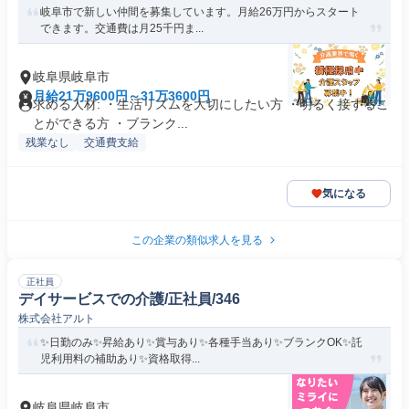
岐阜市で新しい仲間を募集しています。月給26万円からスタート
できます。交通費は月25千円ま...
岐阜県岐阜市
月給21万9600円～31万3600円
求める人材: ・生活リズムを大切にしたい方 ・明るく接するこ
とができる方 ・ブランク...
残業なし
交通費支給
気になる
この企業の類似求人を見る
正社員
デイサービスでの介護/正社員/346
株式会社アルト
✨日勤のみ✨昇給あり✨賞与あり✨各種手当あり✨ブランクOK✨託
児利用料の補助あり✨資格取得...
岐阜県岐阜市