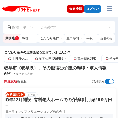
会員登録
ログイン
職種・キーワードから探す
勤務地
職種
こだわり条件
雇用形態
年収
新着のみ
1
こだわり条件の追加設定を忘れていませんか？
土日祝休み
年間休日120日以上
完全週休2日制
学歴
岐阜市（岐阜県）、その他福祉/介護の転職・求人情報
69
件
1
〜
69
件目を表示中
関連度順
新着順
詳細表示
正社員
昨年12月開設│有料老人ホームでの介護職│月給29.9万円
~
日本ライフケアソリューションズ株式会社