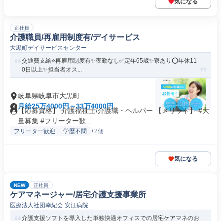
気になる
正社員
介護職員/再雇用制度有/デイサービス
大黒町デイサービスセンター
交通費支給⭐️再雇用制度有✨夜勤なし✅️定年65歳✨寮あり⭕️年休11
0日以上✨担当者オス...
岐阜県岐阜市大黒町
月給25万4000円～33万4000円
【応募資格】 介護福祉士/介護職・ヘルパー 【メリット】 #大
量募集 #フリーター歓...
フリーター歓迎
学歴不問
+2個
気になる
NEW
正社員
ケアマネージャー/居宅介護支援事業所
医療法人社団幸紀会 安江病院
介護支援ソフトを導入した単独快適オフィスでの居宅ケアマネのお