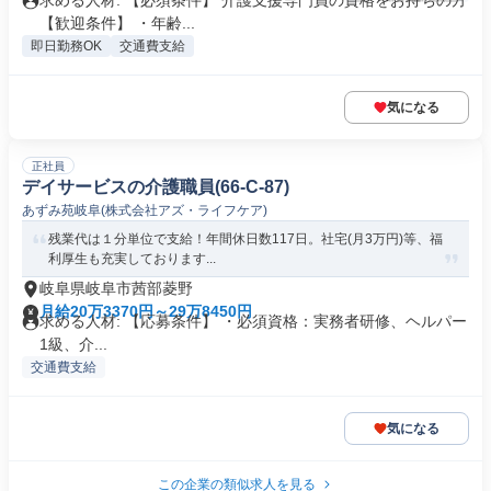
求める人材: 【必須条件】 介護支援専門員の資格をお持ちの方
【歓迎条件】 ・年齢...
即日勤務OK
交通費支給
気になる
正社員
デイサービスの介護職員(66-C-87)
あずみ苑岐阜(株式会社アズ・ライフケア)
残業代は１分単位で支給！年間休日数117日。社宅(月3万円)等、福
利厚生も充実しております...
岐阜県岐阜市茜部菱野
月給20万3370円～29万8450円
求める人材: 【応募条件】 ・必須資格：実務者研修、ヘルパー
1級、介...
交通費支給
気になる
この企業の類似求人を見る