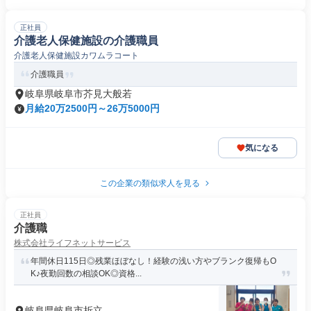
正社員
介護老人保健施設の介護職員
介護老人保健施設カワムラコート
介護職員
岐阜県岐阜市芥見大般若
月給20万2500円～26万5000円
気になる
この企業の類似求人を見る
正社員
介護職
株式会社ライフネットサービス
年間休日115日◎残業ほぼなし！経験の浅い方やブランク復帰もO
K♪夜勤回数の相談OK◎資格...
岐阜県岐阜市折立