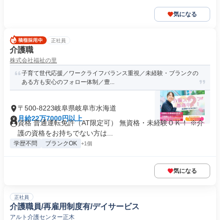
気になる
正社員
介護職
株式会社福祉の里
子育て世代応援／ワークライフバランス重視／未経験・ブランクの
ある方も安心のフォロー体制／豊...
〒500-8223岐阜県岐阜市水海道
月給22万7000円以上
資格 普通運転免許（AT限定可） 無資格・未経験ＯＫ！ ※介
護の資格をお持ちでない方は...
学歴不問
ブランクOK
+1個
気になる
正社員
介護職員/再雇用制度有/デイサービス
アルト介護センター正木