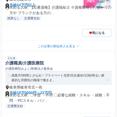
月給24万円以上
求める人材: 【応募資格】介護福祉士 ※資格取得したばかりの
方や ブランクがある方の...
残業なし
交通費支給
気になる
この企業の類似求人を見る
正社員
介護職員/介護医療院
介護医療院みよし/医療法人敬長会
残業月5時間と少なめ！プライベート充実/完全週休2日制/明るい家
庭的な雰囲気の職場で働きま...
岐阜県岐阜市北一色
月給19万5000円～22万円
求める人材: 〇学歴 ・不問 〇必要な経験・スキル ・経験：不
問 ・PCスキル：パソ...
交通費支給