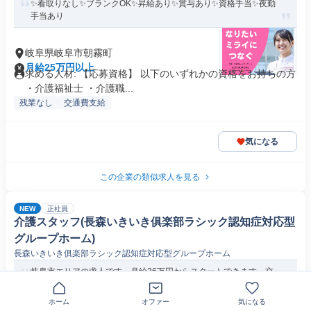
✨看取りなし✨ブランクOK✨昇給あり✨賞与あり✨資格手当✨夜勤
手当あり
岐阜県岐阜市朝霧町
月給25万円以上
求める人材: 【応募資格】 以下のいずれかの資格をお持ちの方
・介護福祉士 ・介護職...
残業なし
交通費支給
気になる
この企業の類似求人を見る
NEW
正社員
介護スタッフ(長森いきいき俱楽部ラシック認知症対応型
グループホーム)
長森いきいき俱楽部ラシック認知症対応型グループホーム
岐阜市エリアの求人です。月給26万円からスタートできます。交
通費は月25千円まで支給されま...
ホーム
オファー
気になる