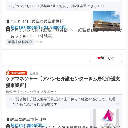
ブランクもＯＫ！賞与年3回！お試しで体験実習できる！
〒501-1183岐阜県岐阜市則松
月給19万9000円～21万8000円
求めている人材 未経験・無資格OK！ 経験者歓迎！ブランクが
あってもOK！ ⭐体験実...
業界未経験歓迎
+20個
気になる
正社員
ケアマネジャー【アバンセ介護センターぎふ居宅介護支
援事業所】
株式会社アバンセライフサポート
【要資格】介護支援専門員必須！土日休み☆経験を活かして、無理
なく長く続けられる職場です！
岐阜県岐阜市薮田中
月給24万2800円以上