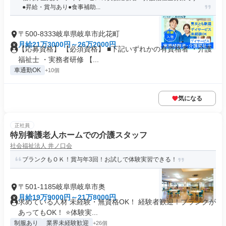
●昇給・賞与あり●食事補助...
〒500-8333岐阜県岐阜市此花町
月給21万3000円～26万2000円
【応募資格】 【必須資格】 ■下記いずれかの有資格者 ・介護
福祉士 ・実務者研修 【...
車通勤OK
+10個
気になる
正社員
特別養護老人ホームでの介護スタッフ
社会福祉法人 井ノ口会
ブランクもＯＫ！賞与年3回！お試しで体験実習できる！
〒501-1185岐阜県岐阜市奥
月給19万9000円～21万8000円
求めている人材 未経験・無資格OK！ 経験者歓迎！ブランクが
あってもOK！ ⭐体験実...
制服あり
業界未経験歓迎
+26個