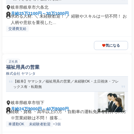
岐阜県岐阜市六条北
月給25万2100円～30万1000円
求める人材: ＼ 未経験歓迎！ ／ 経験やスキルは一切不問！ お
人柄や意欲を重視した...
交通費支給
気になる
正社員
福祉用具の営業
株式会社 ヤマシタ
【岐阜】ヤマシタ／福祉用具の営業／未経験OK・土日祝休・フレ
ックス有・転勤無
岐阜県岐阜市領下
月給24万9000円～40万8000円
経験・資格 ・高卒以上の方 ・自動車の運転免許をお持ちの方
※営業経験は不問！ 接客...
車通勤OK
未経験者歓迎
+3個