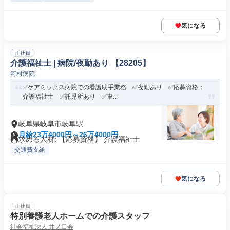
気になる
正社員
介護福祉士 | 病院/夜勤あり 【28205】
河村病院
✅ケアミックス病院での看護助手業務 ✅夜勤あり ✅応募資格：
介護福祉士 ✅託児所あり ✅車...
岐阜県岐阜市岐阜駅
月給23万4000円～26万4000円
求める人材: 【応募資格】 介護福祉士
交通費支給
気になる
正社員
特別養護老人ホームでの介護スタッフ
社会福祉法人 井ノ口会