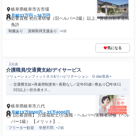
岐阜県岐阜市古市場
月給33万円～36万円
必要資格 初任者研修（旧ヘルパー2級）以上、普通自動車運転
免許
制服あり
資格取得支援あり
+6個
気になる
正社員
介護職員/交通費支給/デイサービス
ソリューションフィットネス&リハビリテーション G star長良+
交通費支給⭐️再雇用制度有✨夜勤なし✅️定年65歳✨寮あり⭕️年休11
0日以上✨担当者オス...
岐阜県岐阜市八代
月給19万8000円～33万4000円
【応募資格】 介護福祉士/介護職・ヘルパー/実務者研修（ヘル
パー1級） 【メリット】...
フリーター歓迎
学歴不問
+2個