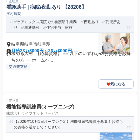
正社員
看護助手 | 病院/夜勤あり 【28206】
河村病院
✅ケアミックス病院での看護助手業務 ✅夜勤あり ✅託児所あ
り ✅車通勤可 ✅住宅手当、家族...
岐阜県岐阜市岐阜駅
月給23万3000円～26万3000円
求める人材: 【応募資格】 == 以下のいずれかのお資格をお持
ちの方 == ホームヘ...
交通費支給
気になる
正社員
機能指導訓練員(オープニング)
株式会社ライフネットサービス
【2026年10月1日オープン予定】機能訓練指導員を募集！お持ち
の資格を活かしてください♪...