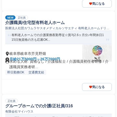
気になる
NEW
正社員
介護職員/住宅型有料老人ホーム
医療法人社団カワムラヤスオメディカルソサエティ 有料老人ホームドリー
ム・コート
有料老人ホームでの介護業務夜勤専従☆賞与2.6ヶ月分♪年間休日1
15日無資格の方も応募OK...
岐阜県岐阜市芥見野畑
月給21万5000円～26万7000円
求める人材: 資格なし / 介護福祉士 / 介護職員初任者研修 / 介
護職員実務者研...
即日勤務OK
交通費支給
気になる
正社員
グループホームでの介護/正社員/316
有限会社マイハウス