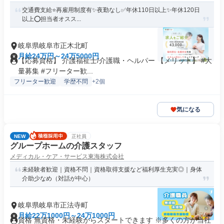
交通費支給⭐️再雇用制度有✨夜勤なし✅️年休110日以上✨年休120日
以上⭕️担当者オスス...
岐阜県岐阜市正木北町
月給24万円～24万5000円
【応募資格】 介護福祉士/介護職・ヘルパー 【メリット】 #大
量募集 #フリーター歓...
フリーター歓迎
学歴不問
+2個
気になる
NEW
正社員
グループホームの介護スタッフ
メディカル・ケア・サービス東海株式会社
未経験者歓迎｜資格不問｜資格取得支援など福利厚生充実◎｜身体
介助少なめ（対話が中心）
岐阜県岐阜市正法寺町
月給22万1000円～24万1000円
資格 無資格・未経験からスタートできます ※多くの方が当社