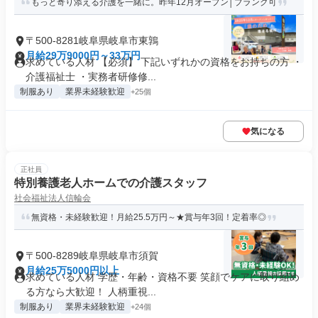
もっと寄り添える介護を一緒に。昨年12月オープン│ブランク可
〒500-8281岐阜県岐阜市東鶉
月給29万9000円～33万円
求めている人材 【必須】 下記いずれかの資格をお持ちの方 ・
介護福祉士 ・実務者研修修...
制服あり
業界未経験歓迎
+25個
気になる
正社員
特別養護老人ホームでの介護スタッフ
社会福祉法人信輪会
無資格・未経験歓迎！月給25.5万円～★賞与年3回！定着率◎
〒500-8289岐阜県岐阜市須賀
月給25万5000円以上
求めている人材 学歴・年齢・資格不要 笑顔でケアに取り組め
る方なら大歓迎！ 人柄重視...
制服あり
業界未経験歓迎
+24個