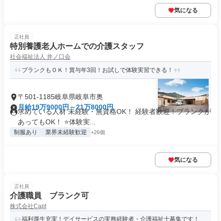
気になる
正社員
特別養護老人ホームでの介護スタッフ
社会福祉法人 井ノ口会
ブランクもＯＫ！賞与年3回！お試しで体験実習できる！
〒501-1185岐阜県岐阜市奥
月給19万9000円～21万8000円
求めている人材 未経験・無資格OK！ 経験者歓迎！ブランクが
あってもOK！ ⭐体験実...
制服あり
業界未経験歓迎
+26個
気になる
正社員
介護職員 ブランク可
株式会社Capt
福利厚生充実！デイサービスの実務経験者・介護福祉士募集です！