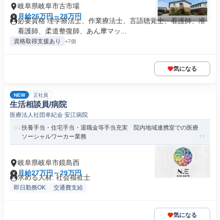
岐阜県岐阜市古市場
月給26万円～28万円
必要資格 理学療法士、作業療法士、言語聴覚士、看護師、准
看護師、柔道整復師、あん摩マッ...
資格取得支援あり
+7個
気になる
NEW
正社員
生活相談員/病院
医療法人社団幸紀会 安江病院
扶養手当・住宅手当・退職金等手当充実 院内地域連携室での医療
ソーシャルワーカー業務
岐阜県岐阜市鏡島西
月給27万円～29万円
求める人材: 社会福祉士
即日勤務OK
交通費支給
気になる