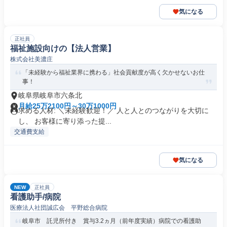
気になる
正社員
福祉施設向けの【法人営業】
株式会社美濃庄
「未経験から福祉業界に携わる」社会貢献度が高く欠かせないお仕
事！
岐阜県岐阜市六条北
月給25万2100円～30万1000円
求める人材: ＼未経験歓迎！／ 人と人とのつながりを大切に
し、 お客様に寄り添った提...
交通費支給
気になる
NEW
正社員
看護助手/病院
医療法人社団誠広会 平野総合病院
岐阜市 託児所付き 賞与3.2ヵ月（前年度実績）病院での看護助