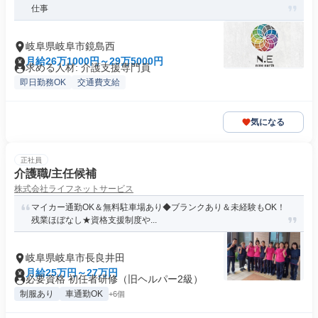
仕事
岐阜県岐阜市鏡島西
月給26万1000円～29万5000円
求める人材: 介護支援専門員
即日勤務OK
交通費支給
気になる
正社員
介護職/主任候補
株式会社ライフネットサービス
マイカー通勤OK＆無料駐車場あり◆ブランクあり＆未経験もOK！
残業ほぼなし★資格支援制度や...
岐阜県岐阜市長良井田
月給25万円～27万円
必要資格 初任者研修（旧ヘルパー2級）
制服あり
車通勤OK
+6個