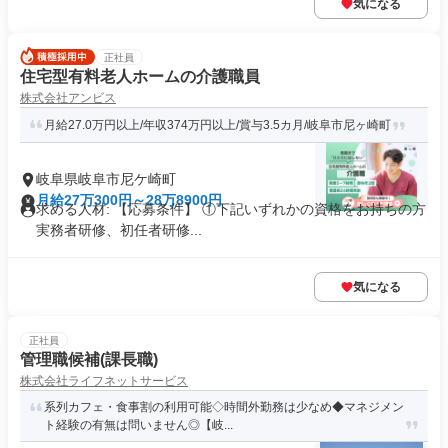
気になる
正社員
住宅型有料老人ホームの介護職員
株式会社アンビス
月給27.0万円以上/年収374万円以上/賞与3.5カ月/岐阜市尼ヶ崎町
岐阜県岐阜市尼ケ崎町
月給27万300円～28万8900円
求める人材: 【応募条件】 ①下記いずれかの資格をお持ちの方
実務者研修、初任者研修...
気になる
正社員
管理職候補(課長職)
株式会社ライフネットサービス
系列カフェ・食事割の利用可能◇時間外勤務は少なめ◆マネジメン
ト経験の有無は問いません◎【岐...