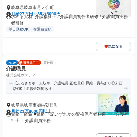
岐阜県岐阜市月ノ会町
月給27万円～35万5000円
求める人材: 介護福祉士 / 介護職員初任者研修 / 介護職員実務
者研修
即日勤務OK
交通費支給
気になる
NEW
正社員
介護職員
株式会社ヴァティー
【ふるさとホーム岐阜：介護職員(正社員)】昇給・賞与あり◎未経
験OK！退職金制度あり
岐阜県岐阜市加納朝日町
月給21万8000円以上
資格・経験 ■資格 下記いずれかの資格保有者歓迎！ ・介護福
祉士 ・介護職員実務...