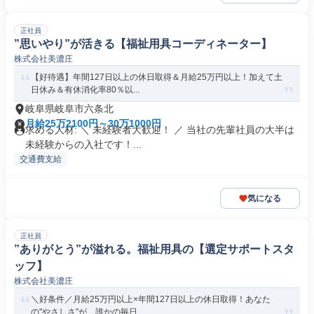
正社員
”思いやり”が活きる【福祉用具コーディネーター】
株式会社美濃庄
【好待遇】年間127日以上の休日取得＆月給25万円以上！加えて土
日休み＆有休消化率80％以...
岐阜県岐阜市六条北
月給25万2100円～30万1000円
求める人材: ＼ 未経験者大歓迎！ ／ 当社の先輩社員の大半は
未経験からの入社です！...
交通費支給
気になる
正社員
”ありがとう”が溢れる。福祉用具の【選定サポートスタ
ッフ】
株式会社美濃庄
＼好条件／月給25万円以上×年間127日以上の休日取得！あなた
の"やさしさ"が、誰かの毎日...