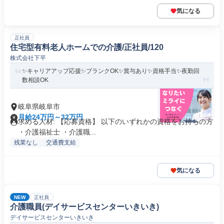
気になる
正社員
住宅型有料老人ホームでの介護/正社員/120
株式会社下平
✨キャリアアップ応援✨ブランクOK✨賞与あり✨資格手当✨夜勤回
数相談OK
岐阜県岐阜市
月給24万円～32万円
求める人材: 【応募資格】 以下のいずれかの資格をお持ちの方
・介護福祉士 ・介護職...
残業なし
交通費支給
気になる
NEW
正社員
介護職員(デイサービスセンターいきいき)
デイサービスセンターいきいき