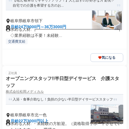
【地元 岐阜市でキャリアアップ！】人と話すのが好きな方 必見✨
自宅での介護を希望する方のお...
岐阜県岐阜市領下
月給24万9000円～36万3000円
求める人材: ┏━━━━━━━━━━━━━━━━━━━━┓
◇業界経験は不要！未経験...
交通費支給
気になる
正社員
オープニングスタッフ!!半日型デイサービス 介護スタ
ッフ
株式会社松岡メディカル
入浴・食事介助なし！負担の少ない半日型デイサービススタッフ
岐阜県岐阜市北一色
月給22万3000円以上
求める人材: ・未経験の方歓迎。（資格取得サポートさせてい