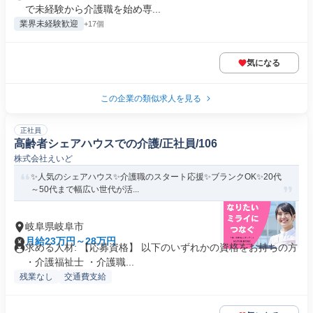
で未経験から介護職を始め専...
業界未経験歓迎
+17個
気になる
この企業の類似求人を見る
正社員
高齢者シェアハウスでの介護/正社員/106
株式会社えいど
✨人気のシェアハウス✨介護職のスタート応援✨ブランクOK✨20代
～50代まで幅広い世代が活...
岐阜県岐阜市
月給23万円～28万円
求める人材: 【応募資格】 以下のいずれかの資格をお持ちの方
・介護福祉士 ・介護職...
残業なし
交通費支給