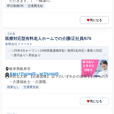
ただきます。） ・職場の...
即日勤務OK
交通費支給
気になる
正社員
医療対応型有料老人ホームでの介護/正社員/676
有限会社ファースト
✨25年4月オープン✨24時間看護職常駐✨夜間3名対応✨看取り対応
✨賞与あり✨昇給あり
岐阜県岐阜市
月給27万4200円～30万5200円
求める人材: 【応募資格】 以下のいずれかの資格をお持ちの方
・介護福祉士 ・介護職...
残業なし
交通費支給
気になる