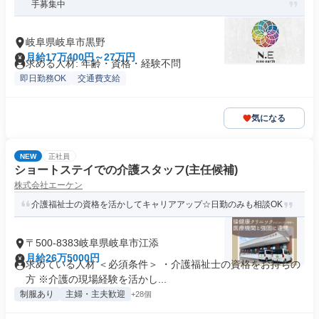
手募集中
岐阜県岐阜市黒野
月給17万400円～27万円
求める人材: 年齢・資格・経験不問
即日勤務OK
交通費支給
気になる
NEW
正社員
ショートステイでの介護スタッフ(主任候補)
株式会社エーケン
介護福祉士の資格を活かしてキャリアアップ☆日勤のみも相談OK
〒500-8383岐阜県岐阜市江添
月給26万5000円
求めている人材 ＜必須条件＞ ・介護福祉士の資格をお持ちの
方 ※介護の現場経験を活かし...
制服あり
主婦・主夫歓迎
+28個