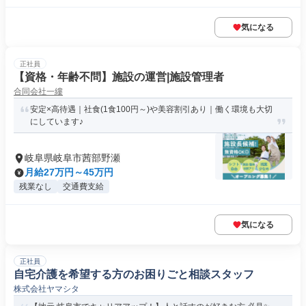
気になる
正社員
【資格・年齢不問】施設の運営|施設管理者
合同会社一縷
安定×高待遇｜社食(1食100円～)や美容割引あり｜働く環境も大切
にしています♪
岐阜県岐阜市茜部野瀬
月給27万円～45万円
残業なし
交通費支給
気になる
正社員
自宅介護を希望する方のお困りごと相談スタッフ
株式会社ヤマシタ