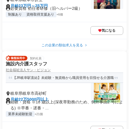
月給23万円～25万円
必要資格 初任者研修（旧ヘルパー2級）
制服あり
資格取得支援あり
+6個
気になる
この企業の類似求人を見る
契約社員
施設内介護スタッフ
社会福祉法人サン・ビジョン
【JR岐阜駅直結】未経験・無資格から職員登用を目指せる介護職
岐阜県岐阜市高砂町
月給22万5000円以上
経験・資格 ※18 歳以上(深夜帯勤務のため、例外事由2 号によ
る) ※早番・遅番・...
業界未経験歓迎
+21個