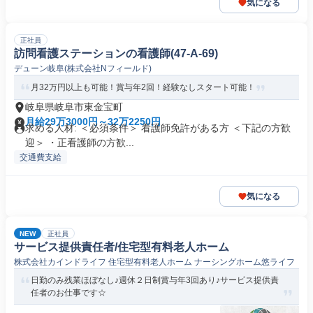
気になる
正社員
訪問看護ステーションの看護師(47-A-69)
デューン岐阜(株式会社Nフィールド)
月32万円以上も可能！賞与年2回！経験なしスタート可能！
岐阜県岐阜市東金宝町
月給29万3000円～32万2250円
求める人材: ＜必須条件＞ 看護師免許がある方 ＜下記の方歓
迎＞ ・正看護師の方歓...
交通費支給
気になる
NEW
正社員
サービス提供責任者/住宅型有料老人ホーム
株式会社カインドライフ 住宅型有料老人ホーム ナーシングホーム悠ライフ
日勤のみ残業ほぼなし♪週休２日制賞与年3回あり♪サービス提供責
任者のお仕事です☆