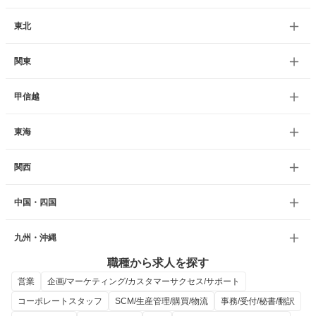
東北
関東
甲信越
東海
関西
中国・四国
九州・沖縄
職種から求人を探す
営業
企画/マーケティング/カスタマーサクセス/サポート
コーポレートスタッフ
SCM/生産管理/購買/物流
事務/受付/秘書/翻訳