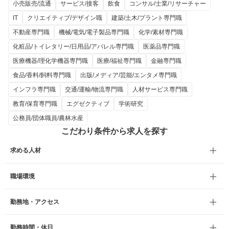
小売販売/流通
サービス/接客
飲食
コンサル/士業/リサーチャー
IT
クリエイティブ/デザイン職
建築/土木/プラント専門職
不動産専門職
機械/電気/電子製品専門職
化学/素材専門職
化粧品/トイレタリー/日用品/アパレル専門職
医薬品専門職
医療機器/理化学機器専門職
医療/福祉専門職
金融専門職
食品/香料/飼料専門職
出版/メディア/芸能/エンタメ専門職
インフラ専門職
交通/運輸/物流専門職
人材サービス専門職
教育/保育専門職
エグゼクティブ
学術研究
公務員/団体職員/農林水産
こだわり条件から求人を探す
求める人材
職場環境
勤務地・アクセス
勤務時間・休日