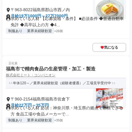
〒963-8022福島県郡山市西ノ内
月給19万1000円～27万7000円
求めている人材 【応募資格・条件】 ■必須条件 ◆普通自動車
免許 ◆高卒以上の方 ◆4...
制服あり
業界未経験歓迎
+26個
気になる
正社員
福島市で精肉食品の生産管理・加工・製造
株式会社ミート・コンパニオン
年休120～／業界未経験歓迎（経験者優遇）／工場見学受付中
〒960-2154福島県福島市佐倉下
月給22万円～35万円
求めている人材 必須：神奈川県・埼玉県の拠点で勤務できる
方 食品工場や食品メーカーで...
制服あり
業界未経験歓迎
+35個