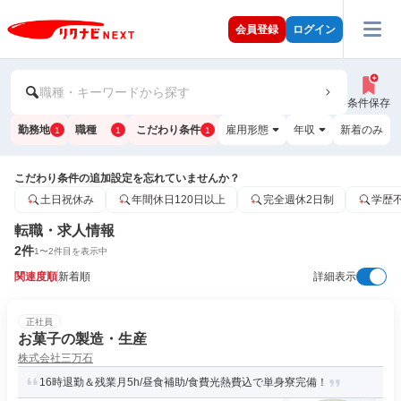
会員登録
ログイン
職種・キーワードから探す
条件保存
勤務地
職種
こだわり条件
雇用形態
年収
新着のみ
1
1
1
こだわり条件の追加設定を忘れていませんか？
土日祝休み
年間休日120日以上
完全週休2日制
学歴
転職・求人情報
2
件
1
〜
2
件目を表示中
関連度順
新着順
詳細表示
正社員
お菓子の製造・生産
株式会社三万石
16時退勤＆残業月5h/昼食補助/食費光熱費込で単身寮完備！