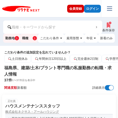
会員登録
ログイン
職種・キーワードから探す
条件保存
勤務地
職種
こだわり条件
雇用形態
年収
新着のみ
1
1
こだわり条件の追加設定を忘れていませんか？
土日祝休み
年間休日120日以上
完全週休2日制
学歴
福島県、建築/土木/プラント専門職の私服勤務の転職・求
人情報
37
件
1
〜
37
件目を表示中
関連度順
新着順
詳細表示
正社員
ハウスメンテナンススタッフ
株式会社ネクサス・アールハウジング