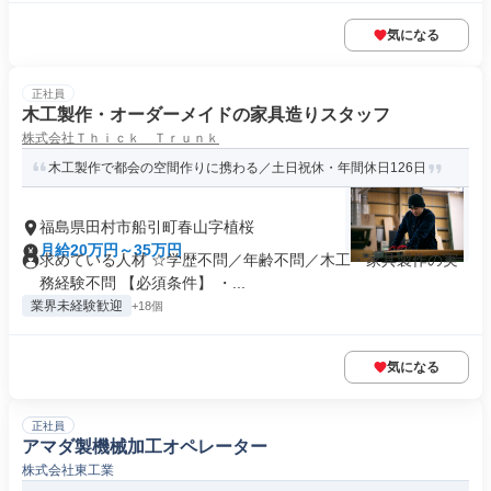
気になる
正社員
木工製作・オーダーメイドの家具造りスタッフ
株式会社Ｔｈｉｃｋ Ｔｒｕｎｋ
木工製作で都会の空間作りに携わる／土日祝休・年間休日126日
福島県田村市船引町春山字植桜
月給20万円～35万円
求めている人材 ☆学歴不問／年齢不問／木工・家具製作の実
務経験不問 【必須条件】 ・...
業界未経験歓迎
+18個
気になる
正社員
アマダ製機械加工オペレーター
株式会社東工業