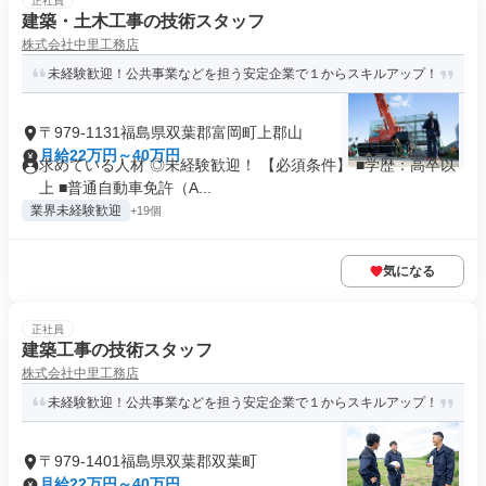
正社員
建築・土木工事の技術スタッフ
株式会社中里工務店
未経験歓迎！公共事業などを担う安定企業で１からスキルアップ！
〒979-1131福島県双葉郡富岡町上郡山
月給22万円～40万円
求めている人材 ◎未経験歓迎！ 【必須条件】 ■学歴：高卒以
上 ■普通自動車免許（A...
業界未経験歓迎
+19個
気になる
正社員
建築工事の技術スタッフ
株式会社中里工務店
未経験歓迎！公共事業などを担う安定企業で１からスキルアップ！
〒979-1401福島県双葉郡双葉町
月給22万円～40万円