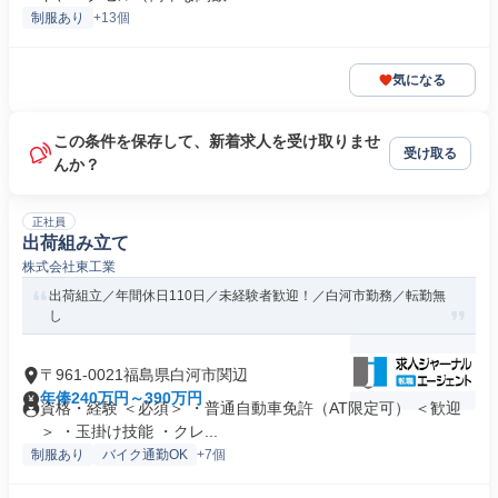
制服あり
+13個
気になる
この条件を保存して、新着求人を受け取りませ
受け取る
んか？
正社員
出荷組み立て
株式会社東工業
出荷組立／年間休日110日／未経験者歓迎！／白河市勤務／転勤無
し
〒961-0021福島県白河市関辺
年俸240万円～390万円
資格・経験 ＜必須＞ ・普通自動車免許（AT限定可） ＜歓迎
＞ ・玉掛け技能 ・クレ...
制服あり
バイク通勤OK
+7個