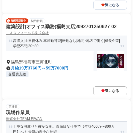
気になる
契約社員
建築設計|オフィス勤務(福島支店)/092701250627-02
ＪＡＧフィールド株式会社
高収入|土日祝休み|車通勤可能|転勤なし|地元･地方で働く|成長企業|
学歴不問|20~30...
福島県福島市三河北町
月給19万3760円～59万7000円
交通費支給
気になる
正社員
現場作業員
株式会社TEAM EIWAN
丁寧な段取りと確かな腕。真面目な仕事で【年収400万〜800万
円】へ！ 最新の希少な技術...