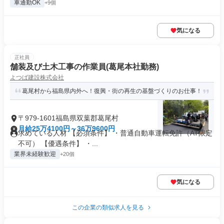
車通勤OK
+9個
気になる
正社員
舗装及び土木工事の作業員(葛尾本社勤務)
よつば建設株式会社
葛尾村から福島県内外へ！復興・街の再生の基盤づくりのお仕事！
〒979-1601福島県双葉郡葛尾村
月給25万4100円～36万9600円
求めている人材 【必須条件】 ・普通自動車運転免許（AT限定
不可） 【優遇条件】 ・...
業界未経験歓迎
+20個
気になる
この企業の類似求人を見る