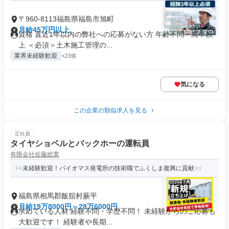
〒960-8113福島県福島市旭町
月給45万円以上
資格 直近1年以内の弊社への応募がない方 年齢不問・高卒以
上 ＜必須＞土木施工管理の...
業界未経験歓迎
+23個
気になる
この企業の類似求人を見る
正社員
タイヤショベルとバックホーの運転員
有限会社佐藤総業
未経験歓迎！バイオマス発電所の技術職でふくしま復興に貢献
福島県相馬郡飯舘村蕨平
月給19万8000円～28万6000円
求めている人材 経験不問・学歴不問！ 未経験からのご応募も
大歓迎です！ 経験者や長期...