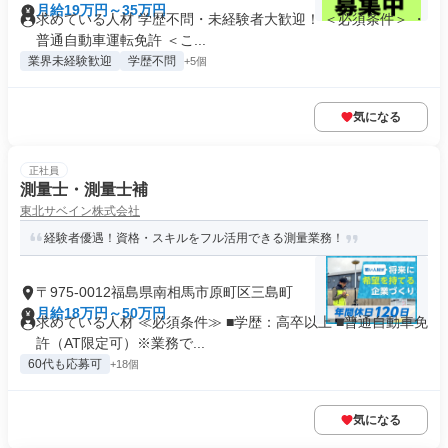
月給19万円～35万円
求めている人材 学歴不問・未経験者大歓迎！ ＜必須条件＞ ・
普通自動車運転免許 ＜こ...
業界未経験歓迎
学歴不問
+5個
気になる
正社員
測量士・測量士補
東北サベイン株式会社
経験者優遇！資格・スキルをフル活用できる測量業務！
〒975-0012福島県南相馬市原町区三島町
月給18万円～50万円
求めている人材 ≪必須条件≫ ■学歴：高卒以上 ■普通自動車免
許（AT限定可）※業務で...
60代も応募可
+18個
気になる