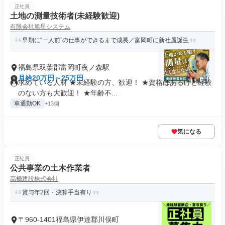
正社員
土地の測量技術者(未経験歓迎)
有限会社旭星システム
早期に“一人前”の仕事ができるまで成長／富岡町に新社屋誕生
福島県双葉郡富岡町夜ノ森駅
月給20万円～25万円
求めている人材 ★未経験の方、歓迎！ ★資格はあるけど経験
のない方も大歓迎！ ★年齢不...
車通勤OK
+13個
気になる
正社員
公共事業の土木作業者
高橋建設株式会社
賞与年2回・決算手当有り
〒960-1401福島県伊達郡川俣町