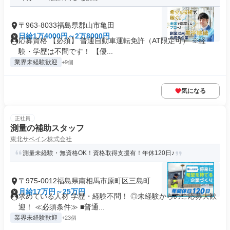
〒963-8033福島県郡山市亀田
日給1万4000円～2万8000円
応募資格 【必須】 普通自動車運転免許（AT限定可） ※経
験・学歴は不問です！ 【優...
業界未経験歓迎
+9個
気になる
正社員
測量の補助スタッフ
東北サベイン株式会社
測量未経験・無資格OK！資格取得支援有！年休120日♪
〒975-0012福島県南相馬市原町区三島町
月給17万円～25万円
求めている人材 学歴・経験不問！ ◎未経験からのご応募大歓
迎！ ≪必須条件≫ ■普通...
業界未経験歓迎
+23個