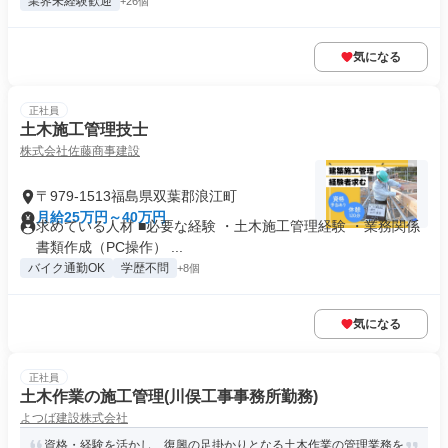
業界未経験歓迎
+26個
気になる
正社員
土木施工管理技士
株式会社佐藤商事建設
〒979-1513福島県双葉郡浪江町
月給25万円～40万円
求めている人材 ■必要な経験 ・土木施工管理経験 ・業務関係
書類作成（PC操作） ...
バイク通勤OK
学歴不問
+8個
気になる
正社員
土木作業の施工管理(川俣工事事務所勤務)
よつば建設株式会社
資格・経験を活かし、復興の足掛かりとなる土木作業の管理業務を