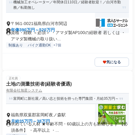
機械加工オペレーター／年間休日110日／経験者歓迎！／白河市勤
務／転勤無し
〒961-0021福島県白河市関辺
年俸390万円～520万円
資格・経験 ＜必須＞ ・アマダ製AP100の経験者 若しくは ・
アマダ製機械の取り扱い...
制服あり
バイク通勤OK
+7個
気になる
正社員
土地の測量技術者(経験者優遇)
有限会社旭星システム
富岡町に新社屋／高い志と技術を持った専門集団・月給35万円～
福島県双葉郡富岡町夜ノ森駅
月給35万円～38万円
求めている人材 ★年齢不問・60歳以上の方も歓迎します 【必
須条件】 ・高卒以上 ・...