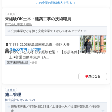
この企業の類似求人を見る
正社員
未経験OK土木・建築工事の技術職員
株式会社中里工務店
公共事業などを担う安定企業で１からスキルアップ！
〒979-2103福島県南相馬市小高区大井
月給22万円～40万円
求めている人材 ◎未経験歓迎！ 【必須条件】 ■学歴：高卒以
上 ■普通自動車免許（A...
業界未経験歓迎
+18個
気になる
正社員
施工管理
株式会社レオパレス21
経験者募集／年間休日123日／土日祝休み／社員割引制度／持株制
度