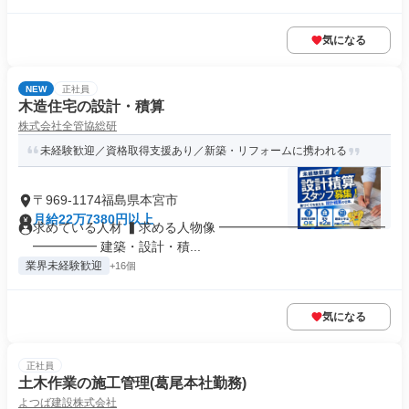
気になる
NEW
正社員
木造住宅の設計・積算
株式会社全管協総研
未経験歓迎／資格取得支援あり／新築・リフォームに携われる
〒969-1174福島県本宮市
月給22万7380円以上
求めている人材 ▍求める人物像 ━━━━━━━━━━━━━
━━━━━ 建築・設計・積...
業界未経験歓迎
+16個
気になる
正社員
土木作業の施工管理(葛尾本社勤務)
よつば建設株式会社