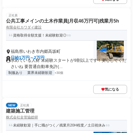
正社員
公共工事メインの土木作業員|月収46万円可|残業月5h
有限会社カワダイ建設
資格取得全額支援！未経験歓迎◎
福島県いわき市内郷高坂町
日給1万円～2万円
求めている人材 未経験スタートが9割以上です！安心してくだ
さいね 要普通自動車免許(...
制服あり
業界未経験歓迎
+30個
気になる
NEW
正社員
建築施工管理
株式会社全管協総研
未経験歓迎｜手に職がつく／残業月20H程度／土日祝休み