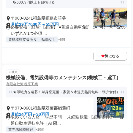
収600万円以上も目指せる
〒960-0241福島県福島市笹谷
月給29万7000円～55万円
必要資格・経験 【必須】 ●普通自動車免許（AT可） ※下記の
いずれか1つ必須 ...
資格取得支援あり
転勤なし
+8個
気になる
正社員
機械設備、電気設備等のメンテナンス(機械工・鳶工)
有限会社海老原工業
★即戦力を急募！単身寮完備（家賃＆水道光熱費無料・朝夕食付）
〒979-0601福島県双葉郡楢葉町
月給24万円～30万円
求めている人材 ・学歴不問 ・未経験歓迎 【必須条件】 ・普
通自動車運転免許（AT限...
業界未経験歓迎
+20個