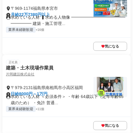
〒969-1174福島県本宮市
月給22万7380円以上
求めている人材 ▍求める人物像 ━━━━━━━━━━━━━
━━━━━ 建築・施工管理...
業界未経験歓迎
+16個
気になる
正社員
建築・土木現場作業員
片岡建設株式会社
〒979-2131福島県南相馬市小高区福岡
日給8000円～1万円
求めている人材 ＜必須条件＞ ・年齢 64歳以下（定年年齢65
歳のため） ・免許 普通...
業界未経験歓迎
+11個
気になる