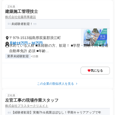
正社員
建築施工管理技士
株式会社佐藤商事建設
未経験者歓迎！
〒979-1513福島県双葉郡浪江町
月給19万円～30万円
求めている人材 ■未経験の方、歓迎！ ■学歴・経験不問 ■普通
自動車免許 必須 ■年齢...
業界未経験歓迎
+11個
気になる
この企業の類似求人を見る
正社員
左官工事の現場作業スタッフ
株式会社プラスタークリエイト
【経験者歓迎】実働7h＆残業ほぼなし！早期キャリアアップで年