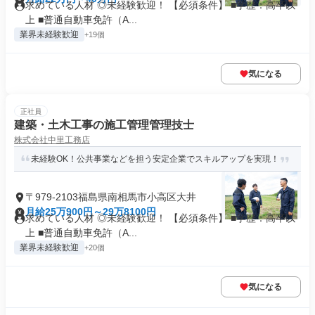
求めている人材 ◎未経験歓迎！ 【必須条件】 ■学歴：高卒以
上 ■普通自動車免許（A...
業界未経験歓迎
+19個
気になる
正社員
建築・土木工事の施工管理管理技士
株式会社中里工務店
未経験OK！公共事業などを担う安定企業でスキルアップを実現！
〒979-2103福島県南相馬市小高区大井
月給25万900円～29万8100円
求めている人材 ◎未経験歓迎！ 【必須条件】 ■学歴：高卒以
上 ■普通自動車免許（A...
業界未経験歓迎
+20個
気になる