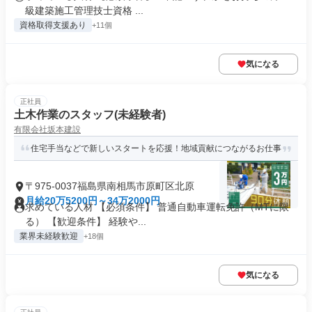
級建築施工管理技士資格 ...
資格取得支援あり
+11個
気になる
正社員
土木作業のスタッフ(未経験者)
有限会社坂本建設
住宅手当などで新しいスタートを応援！地域貢献につながるお仕事
〒975-0037福島県南相馬市原町区北原
月給20万5200円～34万2000円
求めている人材 【必須条件】 普通自動車運転免許（MTに限
る） 【歓迎条件】 経験や...
業界未経験歓迎
+18個
気になる