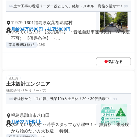
土木工事の現場リーダー役として、経験・スキル・資格を活かす！
〒979-1601福島県双葉郡葛尾村
月給34万6500円～41万5800円
求めている人材 【必須条件】 ・普通自動車運転免許（AT限定
不可） 【優遇条件】 ・...
業界未経験歓迎
+23個
気になる
正社員
土木設計エンジニア
株式会社りそうサービス
未経験から「手に職」残業10h＆土日休！20・30代活躍中！
福島県郡山市八山田
月給22万円以上
求めている人材 ～若手スタッフも活躍中！～ 無資格・未経験
から始めたい方大歓迎！ 特別...