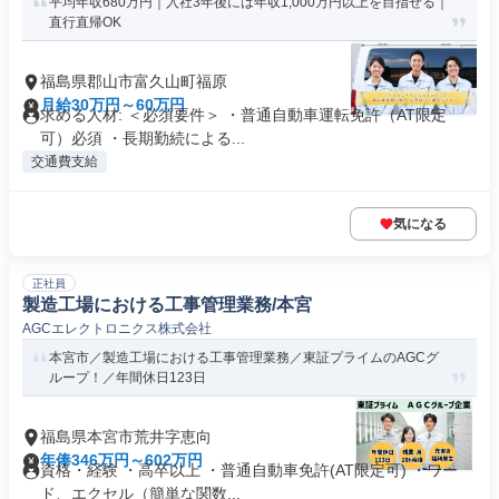
平均年収680万円｜入社3年後には年収1,000万円以上を目指せる｜
直行直帰OK
福島県郡山市富久山町福原
月給30万円～60万円
求める人材: ＜必須要件＞ ・普通自動車運転免許（AT限定
可）必須 ・長期勤続による...
交通費支給
気になる
正社員
製造工場における工事管理業務/本宮
AGCエレクトロニクス株式会社
本宮市／製造工場における工事管理業務／東証プライムのAGCグ
ループ！／年間休日123日
福島県本宮市荒井字恵向
年俸346万円～602万円
資格・経験 ・高卒以上 ・普通自動車免許(AT限定可) ・ワー
ド、エクセル（簡単な関数...