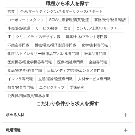
職種から求人を探す
営業
企画/マーケティング/カスタマーサクセス/サポート
コーポレートスタッフ
SCM/生産管理/購買/物流
事務/受付/秘書/翻訳
小売販売/流通
サービス/接客
飲食
コンサル/士業/リサーチャー
IT
クリエイティブ/デザイン職
建築/土木/プラント専門職
不動産専門職
機械/電気/電子製品専門職
化学/素材専門職
化粧品/トイレタリー/日用品/アパレル専門職
医薬品専門職
医療機器/理化学機器専門職
医療/福祉専門職
金融専門職
食品/香料/飼料専門職
出版/メディア/芸能/エンタメ専門職
インフラ専門職
交通/運輸/物流専門職
人材サービス専門職
教育/保育専門職
エグゼクティブ
学術研究
公務員/団体職員/農林水産
こだわり条件から求人を探す
求める人材
職場環境