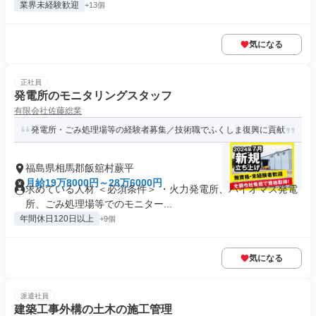
業界未経験歓迎
+13個
気になる
正社員
発電所のモニタリングスタッフ
有限会社佐藤総業
発電所・ごみ処理場等の経験者募集／技術職でふくしま復興に貢献
福島県相馬郡飯舘村蕨平
月給19万8000円～28万6000円
求めている人材 ＜必須条件＞ ・火力発電所、バイオマス発電
所、ごみ処理場等でのモニター...
年間休日120日以上
+9個
気になる
派遣社員
建築工事外構の土木の施工管理