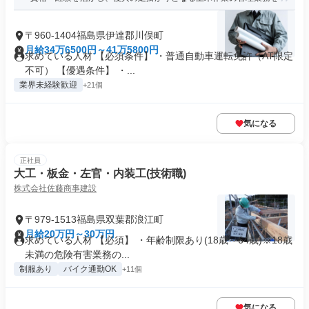
〒960-1404福島県伊達郡川俣町
月給34万6500円～41万5800円
求めている人材 【必須条件】 ・普通自動車運転免許（AT限定
不可） 【優遇条件】 ・...
業界未経験歓迎
+21個
気になる
正社員
大工・板金・左官・内装工(技術職)
株式会社佐藤商事建設
〒979-1513福島県双葉郡浪江町
月給20万円～30万円
求めている人材 【必須】 ・年齢制限あり(18歳～64歳)※18歳
未満の危険有害業務の...
制服あり
バイク通勤OK
+11個
気になる