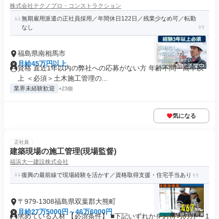
株式会社テクノプロ・コンストラクション
無期雇用派遣の正社員採用／年間休日122日／残業少なめ可／転勤
なし
福島県南相馬市
月給45万円以上
資格 直近1年以内の弊社への応募がない方 年齢不問・高卒以
上 ＜必須＞土木施工管理の...
業界未経験歓迎
+23個
気になる
正社員
建築現場の施工管理(現場監督)
福浜大一建設株式会社
復興の最前線で現場経験を活かす／資格取得支援・住宅手当あり
〒979-1308福島県双葉郡大熊町
月給27万5000円～46万6000円
求めている人材 【必須条件】 ■下記いずれかをお持ちの方 ・1