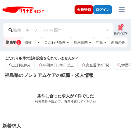
会員登録
ログイン
職種・キーワードから探す
条件保存
勤務地
職種
こだわり条件
雇用形態
年収
新着のみ
1
こだわり条件の追加設定を忘れていませんか？
土日祝休み
年間休日120日以上
完全週休2日制
学歴
福島県のプレミアムケアの転職・求人情報
条件に合った求人が 0件でした
検索条件を緩めて、再度検索してください
新着求人