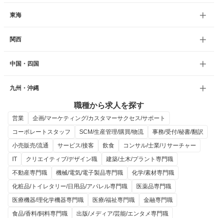
東海
関西
中国・四国
九州・沖縄
職種から求人を探す
営業
企画/マーケティング/カスタマーサクセス/サポート
コーポレートスタッフ
SCM/生産管理/購買/物流
事務/受付/秘書/翻訳
小売販売/流通
サービス/接客
飲食
コンサル/士業/リサーチャー
IT
クリエイティブ/デザイン職
建築/土木/プラント専門職
不動産専門職
機械/電気/電子製品専門職
化学/素材専門職
化粧品/トイレタリー/日用品/アパレル専門職
医薬品専門職
医療機器/理化学機器専門職
医療/福祉専門職
金融専門職
食品/香料/飼料専門職
出版/メディア/芸能/エンタメ専門職