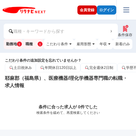
会員登録
ログイン
職種・キーワードから探す
条件保存
勤務地
職種
こだわり条件
雇用形態
年収
新着のみ
1
1
こだわり条件の追加設定を忘れていませんか？
土日祝休み
年間休日120日以上
完全週休2日制
学歴
耶麻郡（福島県）、医療機器/理化学機器専門職の転職・
求人情報
条件に合った求人が 0件でした
検索条件を緩めて、再度検索してください