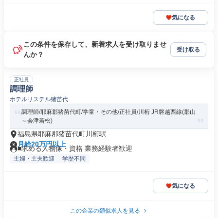
気になる
この条件を保存して、新着求人を受け取りませ
受け取る
んか？
正社員
調理師
ホテルリステル猪苗代
調理師/耶麻郡猪苗代町/学童・その他/正社員/川桁 JR磐越西線(郡山
～会津若松)
福島県耶麻郡猪苗代町川桁駅
月給20万円以上
■求める人物像・資格 業務経験者歓迎
主婦・主夫歓迎
学歴不問
気になる
この企業の類似求人を見る