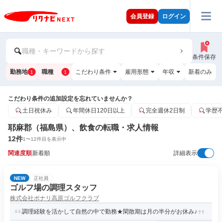
会員登録
ログイン
職種・キーワードから探す
条件保存
勤務地
職種
こだわり条件
雇用形態
年収
新着のみ
1
1
こだわり条件の追加設定を忘れていませんか？
土日祝休み
年間休日120日以上
完全週休2日制
学歴
耶麻郡（福島県）、飲食の転職・求人情報
12
件
1
〜
12
件目を表示中
関連度順
新着順
詳細表示
NEW
正社員
ゴルフ場の調理スタッフ
株式会社ボナリ高原ゴルフクラブ
調理経験を活かして自然の中で勤務★閑散期は月の半分がお休み♪