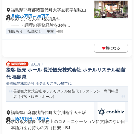
福島県耶麻郡猪苗代町大字蚕養字沼尻山
月給25万円～30万円
求めている人材 ●必須条件 ┈┈┈┈┈┈┈┈┈┈┈┈┈┈┈
┈┈ ・調理の実務経験をお持...
制服あり
転勤なし
午前
+8個
気になる
正社員
接客 販売 ホール 長治観光株式会社 ホテルリステル猪苗
代 福島県
長治観光株式会社 ホテルリステル猪苗代
長治観光株式会社 ホテルリステル猪苗代｜レストラン・専門料理
店（接客・販売・ホール）
福島県耶麻郡猪苗代町大字川桁字天王坂
月給25万円～35万円
求める人物像 ※業務上のコミュニケーションに支障のない日
本語力をお持ちの方（目安：BJ...