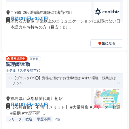
〒969-2663福島県耶麻郡猪苗代町
月給20万円～35万円
求める人物像 ※業務上のコミュニケーションに支障のない日
本語力をお持ちの方（目安：BJ...
気になる
正社員
調理師/常勤
ホテルリステル猪苗代
【ブランクOK⭕️】資格を活かすお仕事❗️働きやすい環境・残業ほぼ
ナシ✨
福島県耶麻郡猪苗代町川桁駅
月給18万円～30万円
【応募資格】 不問 【メリット】 #大量募集 #フリーター歓迎
#長期 #学歴不問 ...
フリーター歓迎
学歴不問
+2個