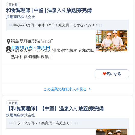
正社員
和食調理師 | 中堅 | 温泉入り放題|寮完備
採用商店株式会社
年収420万円！年休105日！寮完備！まかないあり！
福島県耶麻郡猪苗代町
月給26万円～35万円
求める人材: ＜必須＞ 温泉宿で極める和の味 ― 経験が輝く、
熟練和食調理師募集！
気になる
この企業の類似求人を見る
正社員
【和食調理師】【中堅】温泉入り放題|寮完備
採用商店株式会社
年収312万円〜！寮完備！有給あり！