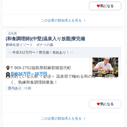
気になる
この企業の類似求人を見る
正社員
(和食調理師)(中堅)温泉入り放題|寮完備
磐梯名湯リゾート ボナリの森
年収312万円〜！寮完備！有給あり！
〒969-2752福島県耶麻郡猪苗代町
月給26万円～35万円
求めている人材 ＜必須＞ 温泉宿で極める和の味 ― 経験が輝
く、熟練和食調理師募集！
賞与あり
+1個
気になる
この企業の類似求人を見る