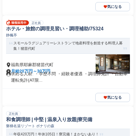
気になる
正社員
ホテル・旅館の調理見習い・調理補助/75324
静楓亭
スモールラグジュアリーレストランで地産料理を創造する料理人募
集！猪苗代町
福島県耶麻郡猪苗代町
月給20万円～30万円
求める人材: ・学歴不問 ・経験者優遇 ・調理師免許 ・自動車
運転免許(AT限...
気になる
正社員
和食調理師 | 中堅 | 温泉入り放題|寮完備
磐梯名湯リゾート ボナリの森
年収420万円！年休105日！寮完備！まかないあり！