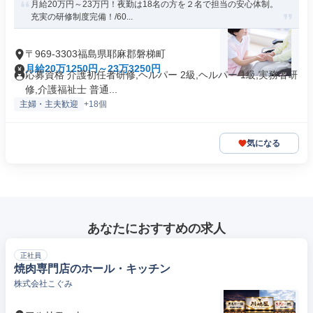
月給20万円～23万円！夜勤は18名の方を２名で担当の安心体制。
充実の研修制度完備！/60...
〒969-3303福島県耶麻郡磐梯町
月給20万1250円～23万3250円
応募資格 介護初任者研修,ヘルパー 2級,ヘルパー 1級,実務者研
修,介護福祉士 普通...
主婦・主夫歓迎
+18個
気になる
あなたにおすすめの求人
正社員
焼肉専門店のホール・キッチン
株式会社こぐみ