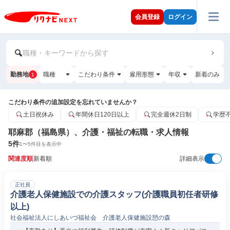
会員登録
ログイン
職種・キーワードから探す
勤務地
職種
こだわり条件
雇用形態
年収
新着のみ
1
こだわり条件の追加設定を忘れていませんか？
土日祝休み
年間休日120日以上
完全週休2日制
学歴
耶麻郡（福島県）、介護・福祉の転職・求人情報
5
件
1
〜
5
件目を表示中
関連度順
新着順
詳細表示
正社員
介護老人保健施設での介護スタッフ(介護職員初任者研修
以上)
社会福祉法人にしあいづ福祉会 介護老人保健施設憩の森