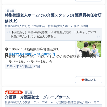
正社員
特別養護老人ホームでの介護スタッフ(介護職員初任者研
修以上)
社会福祉法人にしあいづ福祉会 特別養護法人ホームさゆりの園
【夜勤あり】手当や福利厚生・研修制度が充実！！新キャリアパス
制度が導入されている法人で募集...
〒969-4401福島県耶麻郡西会津町
月給22万4700円～31万8200円
資格 《必須条件》下記いずれかの介護の資格をお持ちの方 ヘ
ルパー2級、ヘルパー1級、介...
年間休日120日以上
+2個
気になる
正社員
介護職 介護福祉士 グループホーム
社会福祉法人心愛会 グループホーム・小規模多機能型居宅介護ハーモニー
磐梯