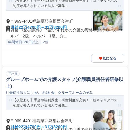
【夜勤あり】手当や福利厚生・研修制度が充実！！新キャリアパス
制度が導入されている法人で募集...
〒969-4401福島県耶麻郡西会津町
月給22万4700円～31万8200円
資格 《必須条件》下記いずれかの介護の資格をお持ちの方 ヘ
ルパー2級、ヘルパー1級、介...
年間休日120日以上
+2個
気になる
正社員
グループホームでの介護スタッフ(介護職員初任者研修以
上)
社会福祉法人にしあいづ福祉会 グループホームのぞみ
【夜勤あり】手当や福利厚生・研修制度が充実！！新キャリアパス
制度が導入されている法人で募集...
〒969-4401福島県耶麻郡西会津町
月給22万4700円～31万8200円
資格 《必須条件》下記いずれかの介護の資格をお持ちの方 ヘ