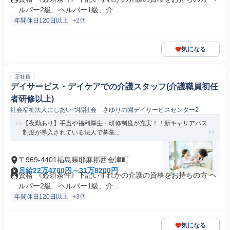
ルパー2級、ヘルパー1級、介...
年間休日120日以上
+2個
気になる
正社員
デイサービス・デイケアでの介護スタッフ(介護職員初任
者研修以上)
社会福祉法人にしあいづ福祉会 さゆりの園デイサービスセンター2
【夜勤あり】手当や福利厚生・研修制度が充実！！新キャリアパス
制度が導入されている法人で募集...
〒969-4401福島県耶麻郡西会津町
月給22万4700円～31万8200円
資格 《必須条件》下記いずれかの介護の資格をお持ちの方 ヘ
ルパー2級、ヘルパー1級、介...
年間休日120日以上
+3個
気になる