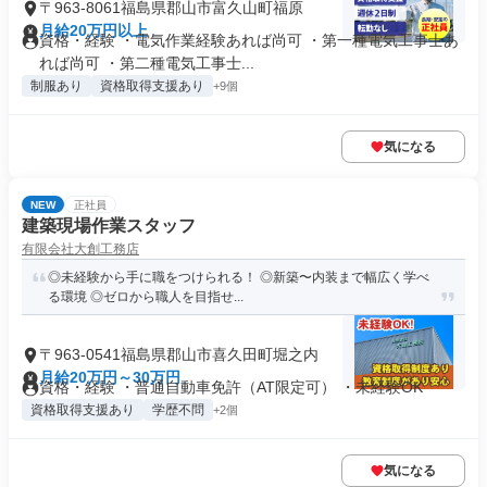
〒963-8061福島県郡山市富久山町福原
月給20万円以上
資格・経験 ・電気作業経験あれば尚可 ・第一種電気工事士あ
れば尚可 ・第二種電気工事士...
制服あり
資格取得支援あり
+9個
気になる
NEW
正社員
建築現場作業スタッフ
有限会社大創工務店
◎未経験から手に職をつけられる！ ◎新築〜内装まで幅広く学べ
る環境 ◎ゼロから職人を目指せ...
〒963-0541福島県郡山市喜久田町堀之内
月給20万円～30万円
資格・経験 ・普通自動車免許（AT限定可） ・未経験OK
資格取得支援あり
学歴不問
+2個
気になる