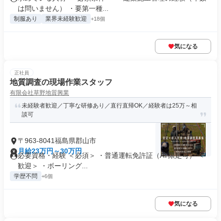
は問いません） ・要第一種...
制服あり
業界未経験歓迎
+18個
気になる
正社員
地質調査の現場作業スタッフ
有限会社草野地質興業
未経験者歓迎／丁寧な研修あり／直行直帰OK／経験者は25万～相
談可
〒963-8041福島県郡山市
月給23万円～30万円
必要資格・経験 ＜必須＞ ・普通運転免許証（AT限定可） ＜
歓迎＞ ・ボーリング...
学歴不問
+6個
気になる