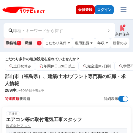
会員登録
ログイン
職種・キーワードから探す
条件保存
勤務地
職種
こだわり条件
雇用形態
年収
新着のみ
1
1
こだわり条件の追加設定を忘れていませんか？
土日祝休み
年間休日120日以上
完全週休2日制
学歴
郡山市（福島県）、建築/土木/プラント専門職の転職・求
人情報
289
件
1
〜
100
件目を表示中
関連度順
新着順
詳細表示
正社員
エアコン等の取付電気工事スタッフ
株式会社アスク