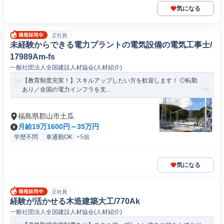
気になる
正社員
未経験からできる電力プラントの電気設備の電気工事士/
17989Am-fs
一般社団法人全国建設人材協会(人材紹介)
【教育制度充実！】スキルアップしたい方を歓迎します！ ◎転勤
あり／全国の電力インフラを支...
福島県郡山市土瓜
月給19万1600円～35万円
学歴不問
車通勤OK
+5個
気になる
正社員
経験が活かせる木造建築大工/770Ak
一般社団法人全国建設人材協会(人材紹介)