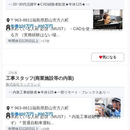
20~30代活躍中★CAD経験者歓迎★年休125★
〒963-8811福島県郡山市方八町
年俸320万円～400万円
求めている人材 必須（MUST） ・CADを使った実務経験があ
る方 （実務経験はない場...
年間休日120日以上
+17個
気になる
正社員
工事スタッフ(商業施設等の内装)
株式会社ラックランド
内装工事経験者★年休125★一部リモート・フレックスあり
〒963-8811福島県郡山市方八町
年俸400万円～800万円
求めている人材 必須（MUST） * 内装工事経験者（年数問わ
ず） * 普通自動車運転...
年間休日120日以上
+18個