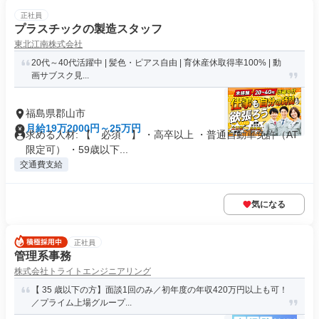
正社員
プラスチックの製造スタッフ
東北江南株式会社
20代～40代活躍中 | 髪色・ピアス自由 | 育休産休取得率100% | 動
画サブスク見...
福島県郡山市
月給19万2000円～25万円
求める人材: 【 必須 】 ・高卒以上 ・普通自動車免許（AT
限定可） ・59歳以下...
交通費支給
気になる
正社員
管理系事務
株式会社トライトエンジニアリング
【 35 歳以下の方】面談1回のみ／初年度の年収420万円以上も可！
／プライム上場グループ...