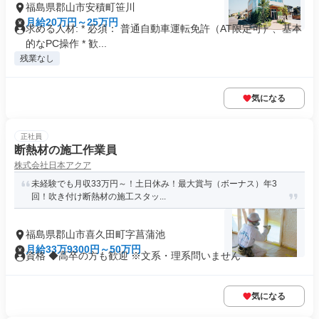
福島県郡山市安積町笹川
月給20万円～25万円
求める人材: * 必須： 普通自動車運転免許（AT限定可）、基本
的なPC操作 * 歓...
残業なし
気になる
正社員
断熱材の施工作業員
株式会社日本アクア
未経験でも月収33万円～！土日休み！最大賞与（ボーナス）年3
回！吹き付け断熱材の施工スタッ...
福島県郡山市喜久田町字菖蒲池
月給33万9300円～50万円
資格 ◆高卒の方も歓迎 ※文系・理系問いません
気になる