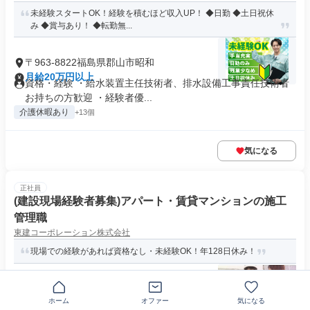
未経験スタートOK！経験を積むほど収入UP！ ◆日勤 ◆土日祝休
み ◆賞与あり！ ◆転勤無...
〒963-8822福島県郡山市昭和
月給20万円以上
資格・経験 ・給水装置主任技術者、排水設備工事責任技術者
お持ちの方歓迎 ・経験者優...
介護休暇あり
+13個
気になる
正社員
(建設現場経験者募集)アパート・賃貸マンションの施工
管理職
東建コーポレーション株式会社
現場での経験があれば資格なし・未経験OK！年128日休み！
福島県郡山市日和田町字原
ホーム
オファー
気になる
月給22万円～29万円
求めている人材 ◎施工管理の資格はなくてOK！ ◎建築業界経