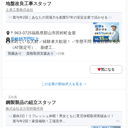
地盤改良工事スタッフ
土筆工業株式会社
賞与年2回｜あなたの現場力を創業57年の安定企業で活かせる
〒963-0725福島県郡山市田村町金屋
月給35万円以上
求めている人材 ✅経験者大歓迎！ ✅学歴不問 普通自動車免許
（AT限定可）、 基礎工...
制服あり
資格取得支援あり
+15個
気になる
この企業の類似求人を見る
正社員
鋼製製品の組立スタッフ
株式会社北斗型枠製作所
週休2日！リフレッシュ休暇！男女ともに育児休暇取得実績あり！
賞与年2回！家賃補助！工場見学...