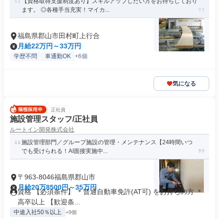
【資格取得支援制度あり】スキルアップしたい方をお待ちしており
ます。 ◎各種手当充実！マイカ...
福島県郡山市田村町上行合
月給22万円～33万円
学歴不問
車通勤OK
+6個
気になる
正社員
施設管理スタッフ/正社員
ルートイン開発株式会社
施設管理部門／グループ施設の管理・メンテナンス【24時間いつ
でも受けられる！AI面接実施中...
〒963-8046福島県郡山市
月給20万8500円～35万円
資格 【必須条件】 ＊普通自動車免許(AT可) をお持ちの方 ＊
高卒以上 【歓迎条...
中途入社50％以上
+9個