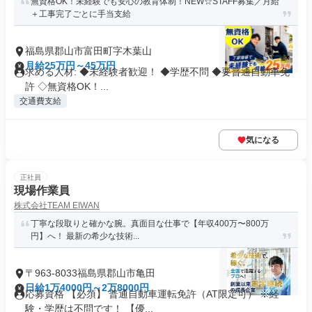
無資格OK！未経験でも安心の教育体制！NEW☆STAFF募集／月給
＋工事完了ごとに手当支給
福島県郡山市富田町字木葉山
月給25万円～45万円
求める人材: ◆未経験者歓迎！ ◆学歴不問 ◆要普通自動車免
許 ◇無資格OK！...
交通費支給
気になる
正社員
現場作業員
株式会社TEAM EIWAN
丁寧な段取りと確かな腕。真面目な仕事で【年収400万〜800万
円】へ！ 最新の希少な技術...
〒963-8033福島県郡山市亀田
日給1万4000円～2万8000円
応募資格 【必須】 普通自動車運転免許（AT限定可） ※経
験・学歴は不問です！ 【優...