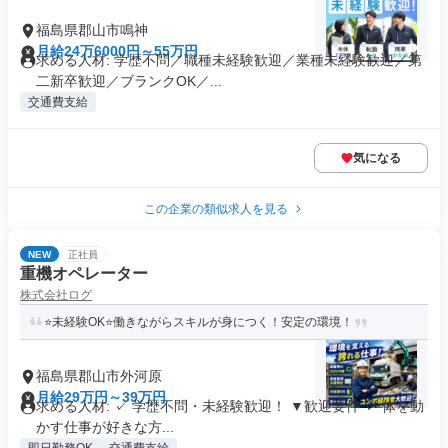
福島県郡山市鳴神
月給24万6000円～55万円
求める人材: 学歴不問／職種未経験歓迎／業種未経験歓迎／第
二新卒歓迎／ブランクOK／...
交通費支給
気になる
この企業の類似求人を見る
NEW
正社員
重機オペレーター
株式会社ログ
⭐未経験OK⭐️働きながらスキルが身につく！安定の環境！
福島県郡山市外河原
月給29万円～39万円
求める人材: ✓ 学歴不問・未経験歓迎！ ▼歓迎要件 ✓ 体を動
かす仕事が好きな方...