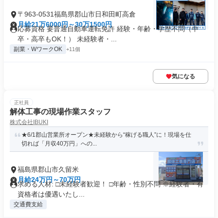
〒963-0531福島県郡山市日和田町高倉
月給21万6000円～30万1500円
応募資格 要普通自動車運転免許 経験・年齢・学歴不問（中
卒・高卒もOK！） 未経験者・...
副業・WワークOK
+11個
気になる
正社員
解体工事の現場作業スタッフ
株式会社IBUKI
★6/1郡山営業所オープン★未経験から“稼げる職人”に！現場を仕
切れば「月収40万円」への...
福島県郡山市久留米
月給24万円～70万円
求める人材: □未経験者歓迎！ □年齢・性別不問 ※経験者・有
資格者は優遇いたし...
交通費支給