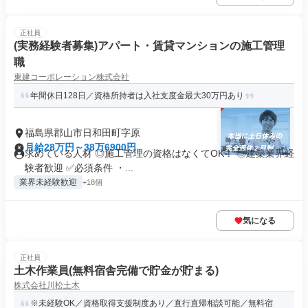
正社員
(実務経験者募集)アパート・賃貸マンションの施工管理
職
東建コーポレーション株式会社
年間休日128日／資格所持者は入社支度金最大30万円あり
福島県郡山市日和田町字原
月給28万円～38万6900円
求めている人材 ◎施工管理の資格はなくてOK！ ◎建築業界経
験者歓迎 ✅必須条件 ・...
業界未経験歓迎
+18個
気になる
正社員
土木作業員(無料宿舎完備で貯金が貯まる)
株式会社川松土木
※未経験OK／資格取得支援制度あり／直行直帰相談可能／無料宿