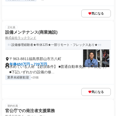
気になる
正社員
設備メンテナンス(商業施設)
株式会社ラックランド
設備修理経験者★年休125★一部リモート・フレックスあり★
〒963-8811福島県郡山市方八町
年俸450万円～720万円
求めている人材 【必須条件】 ■普通自動車免許（AT限定可）
■下記いずれかの設備の修...
業界未経験歓迎
+20個
気になる
契約社員
官公庁での発注者支援業務