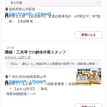
舎も完備
福島県郡山市駅前
日給1万1000円～1万3000円
求める人材: 【必須条件】 普通自動車免許（AT限定可／MT歓
迎） 【未経験者・...
気になる
正社員
機械・工具等での解体作業スタッフ
合同会社上遠野工業
日払い・週払いもご相談OK◎人柄重視の採用です！経験者は優遇
〒963-8034福島県郡山市
日給8000円～1万5000円
求めている人材 ＊ー＊ ◇経験者優遇 ◇未経験の方歓迎 ＊ー
＊ 【あれば尚可】 ・車両...
業界未経験歓迎
+11個