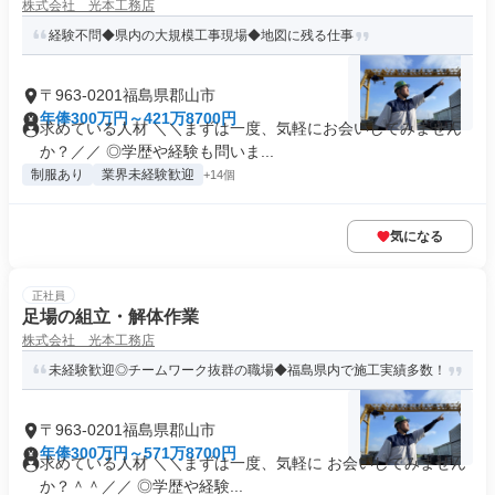
株式会社 光本工務店
経験不問◆県内の大規模工事現場◆地図に残る仕事
〒963-0201福島県郡山市
年俸300万円～421万8700円
求めている人材 ＼＼まずは一度、気軽にお会いしてみません
か？／／ ◎学歴や経験も問いま...
制服あり
業界未経験歓迎
+14個
気になる
正社員
足場の組立・解体作業
株式会社 光本工務店
未経験歓迎◎チームワーク抜群の職場◆福島県内で施工実績多数！
〒963-0201福島県郡山市
年俸300万円～571万8700円
求めている人材 ＼＼まずは一度、気軽に お会いしてみません
か？＾＾／／ ◎学歴や経験...