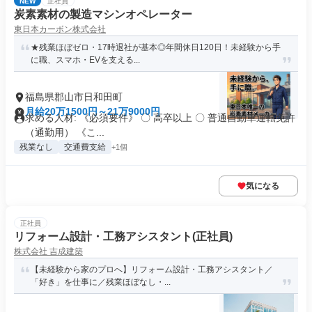
NEW
正社員
炭素素材の製造マシンオペレーター
東日本カーボン株式会社
★残業ほぼゼロ・17時退社が基本◎年間休日120日！未経験から手
に職、スマホ・EVを支える...
福島県郡山市日和田町
月給20万1500円～21万9000円
求める人材: 《必須要件》 〇 高卒以上 〇 普通自動車運転免許
（通勤用） 《こ...
残業なし
交通費支給
+1個
気になる
正社員
リフォーム設計・工務アシスタント(正社員)
株式会社 吉成建築
【未経験から家のプロへ】リフォーム設計・工務アシスタント／
「好き」を仕事に／残業ほぼなし・...