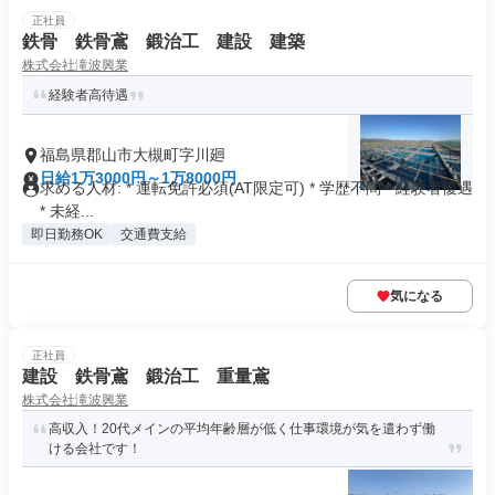
正社員
鉄骨 鉄骨鳶 鍛治工 建設 建築
株式会社滝波興業
経験者高待遇
福島県郡山市大槻町字川廻
日給1万3000円～1万8000円
求める人材: * 運転免許必須(AT限定可) * 学歴不問 * 経験者優遇
* 未経...
即日勤務OK
交通費支給
気になる
正社員
建設 鉄骨鳶 鍛治工 重量鳶
株式会社滝波興業
高収入！20代メインの平均年齢層が低く仕事環境が気を遣わず働
ける会社です！