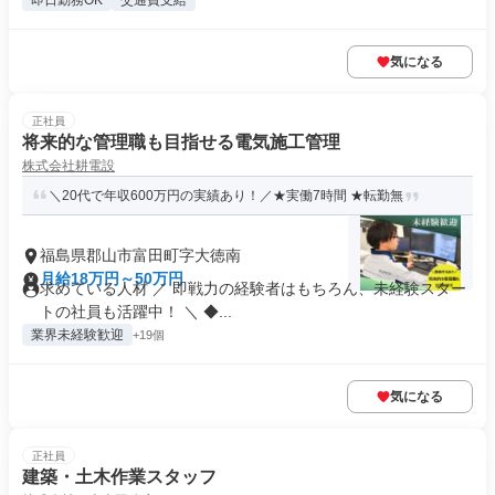
即日勤務OK
交通費支給
気になる
正社員
将来的な管理職も目指せる電気施工管理
株式会社耕電設
＼20代で年収600万円の実績あり！／★実働7時間 ★転勤無
福島県郡山市富田町字大徳南
月給18万円～50万円
求めている人材 ／ 即戦力の経験者はもちろん、未経験スター
トの社員も活躍中！ ＼ ◆...
業界未経験歓迎
+19個
気になる
正社員
建築・土木作業スタッフ