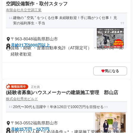
空調設備製作・取付スタッフ
有限会社共立空調工業
建物の ” 空気 ” をつくる仕事 未経験歓迎！手に職がつく仕事！ 充
実の福利厚生・手当
〒963-8048福島県郡山市
月給21万5000円以上
資格・経験 ・普通自動車免許（AT限定可） ・経験不問 ・未
経験者歓迎
気になる
正社員
(経験者募集)ハウスメーカーの建築施工管理 郡山店
株式会社秀光ビルド
20代〜30代も活躍中！年休126日で1000万円を目指せる
〒963-0552福島県郡山市
月給35万円～55万円
求めている人材 *＜必須条件＞* ・建築施工管理の経験（年数