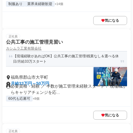
制服あり
業界未経験歓迎
+14個
気になる
正社員
公共工事の施工管理見習い
カシムラ工業有限会社
【現場経験があればOK】公共工事の施工管理/残業なし＆選べる休
日/月給33万スタート
福島県郡山市大平町
月給33万円～50万円
必要資格・経験 ／ 半数が施工管理未経験スタート！ 現場職か
らキャリアチェンジを応...
60代も応募可
+8個
気になる
正社員