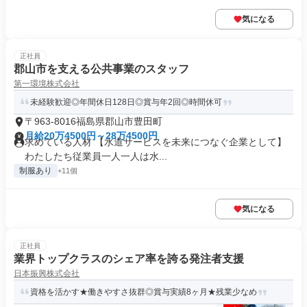
気になる
正社員
郡山市を支える公共事業のスタッフ
第一環境株式会社
未経験歓迎◎年間休日128日◎賞与年2回◎時間休可
〒963-8016福島県郡山市豊田町
月給20万4500円～28万4500円
求めている人材 【水道サービスを未来につなぐ企業として】
わたしたち従業員一人一人は水...
制服あり
+11個
気になる
正社員
業界トップクラスのシェア率を誇る発注者支援
日本振興株式会社
資格を活かす★働きやすさ抜群◎賞与実績8ヶ月★残業少なめ