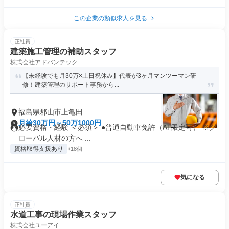
この企業の類似求人を見る
正社員
建築施工管理の補助スタッフ
株式会社アドバンテック
【未経験でも月30万×土日祝休み】代表が3ヶ月マンツーマン研
修！建築管理のサポート事務から...
福島県郡山市上亀田
月給30万円～50万1000円
必要資格・経験 ＜必須＞ ●普通自動車免許（AT限定可） ※グ
ローバル人材の方へ ...
資格取得支援あり
+18個
気になる
正社員
水道工事の現場作業スタッフ
株式会社ユーアイ