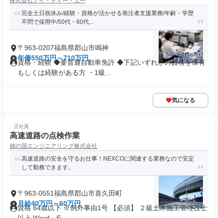
株式会社アイ・ディー・エー
完全土日祝休み/経験・資格が活かせる発注者支援業務/年齢・学歴
不問で採用中/50代・60代...
〒963-0207福島県郡山市鳴神
年俸550万円～710万円
資格・経験 ◆要普通自動車免許 ◆下記いずれかの資格を保有
もしくは経験がある方 ・1級...
気になる
正社員
高速道路の点検作業
穂の国エンジニアリング株式会社
高速道路の安全を守るお仕事！NEXCOに関連する業務なので安定
して勤務できます。
〒963-0551福島県郡山市喜久田町
月給40万円～60万円
資格 64歳以下 ※例外事由1号 【必須】 ２級土木施工管理技士