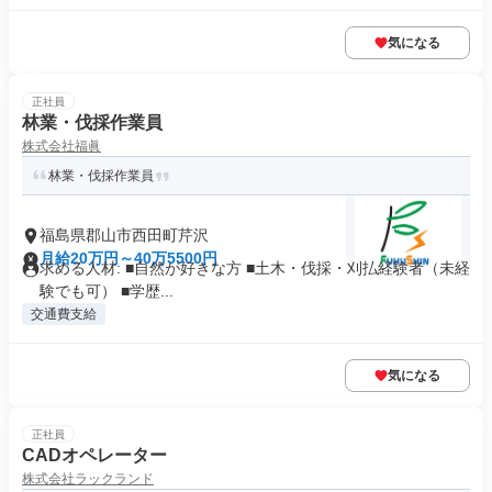
気になる
正社員
林業・伐採作業員
株式会社福眞
林業・伐採作業員
福島県郡山市西田町芹沢
月給20万円～40万5500円
求める人材: ■自然が好きな方 ■土木・伐採・刈払経験者（未経
験でも可） ■学歴...
交通費支給
気になる
正社員
CADオペレーター
株式会社ラックランド