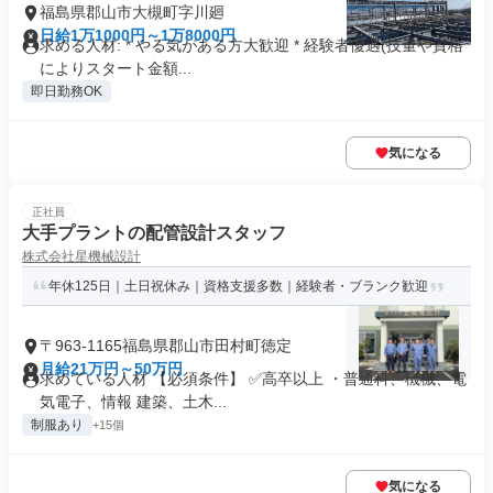
福島県郡山市大槻町字川廻
日給1万1000円～1万8000円
求める人材: * やる気がある方大歓迎 * 経験者優遇(技量や資格
によりスタート金額...
即日勤務OK
気になる
正社員
大手プラントの配管設計スタッフ
株式会社星機械設計
年休125日｜土日祝休み｜資格支援多数｜経験者・ブランク歓迎
〒963-1165福島県郡山市田村町徳定
月給21万円～50万円
求めている人材 【必須条件】 ✅高卒以上 ・普通科、機械、電
気電子、情報 建築、土木...
制服あり
+15個
気になる