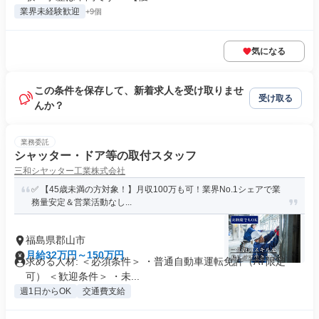
業界未経験歓迎
+9個
気になる
この条件を保存して、新着求人を受け取りませ
受け取る
んか？
業務委託
シャッター・ドア等の取付スタッフ
三和シヤッター工業株式会社
✅ 【45歳未満の方対象！】月収100万も可！業界No.1シェアで業
務量安定＆営業活動なし...
福島県郡山市
月給32万円～150万円
求める人材: ＜必須条件＞ ・普通自動車運転免許（AT限定
可） ＜歓迎条件＞ ・未...
週1日からOK
交通費支給