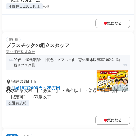
以上 Word、E...
年間休日120日以上
+8個
気になる
正社員
プラスチックの組立スタッフ
東北江南株式会社
20代～40代活躍中 | 髪色・ピアス自由 | 育休産休取得率100% | 動
画サブスク見...
福島県郡山市
月給19万2000円～25万円
求める人材: 【 必須 】 ・高卒以上 ・普通自動車免許（AT
限定可） ・59歳以下...
交通費支給
気になる