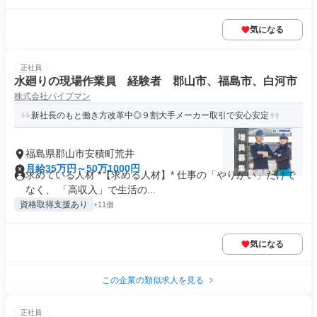
気になる
正社員
水廻りの現場作業員 経験者 郡山市、福島市、白河市
株式会社パイプマン
新社長のもと働き方改革中◎９割大手メーカー取引で安心安定
福島県郡山市安積町荒井
月給35万円～50万1000円
求めている人材 *【求める人材】* 仕事の「やりがい」だけで
なく、 「高収入」で生活の...
資格取得支援あり
+11個
気になる
この企業の類似求人を見る
正社員