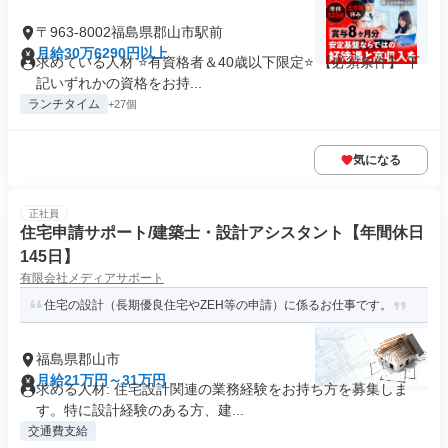
〒963-8002福島県郡山市駅前
月給30万6290円以上
求めている人材 ⭐有資格者＆40歳以下限定⭐ 【必須条件】 下
記いずれかの資格をお持...
ランチタイム
+27個
気になる
正社員
住宅申請サポート/建築士・設計アシスタント【年間休日
145日】
有限会社メディアサポート
住宅の設計（長期優良住宅やZEH等の申請）に係るお仕事です。
福島県郡山市
月給21万円～31万円
求める人材: 住宅設計関連の業務経験をお持ち方を募集しま
す。特に設計経験のある方、建...
交通費支給