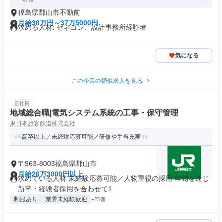
福島県郡山市不動前
月給30万円～37万5000円
求める人材: ゼネコン、設計事務所経験者
気になる
この企業の類似求人を見る
正社員
地域総合職|電気システム系統の工事・保守管理
東日本旅客鉄道株式会社
高卒以上／未経験応募可能／研修や手当充実
〒963-8003福島県郡山市
月給26万3000円以上
求めている人材 未経験応募可能／人物重視の採用 年間を通じ
新卒・経験者採用を合わせて1...
制服あり
業界未経験歓迎
+25個