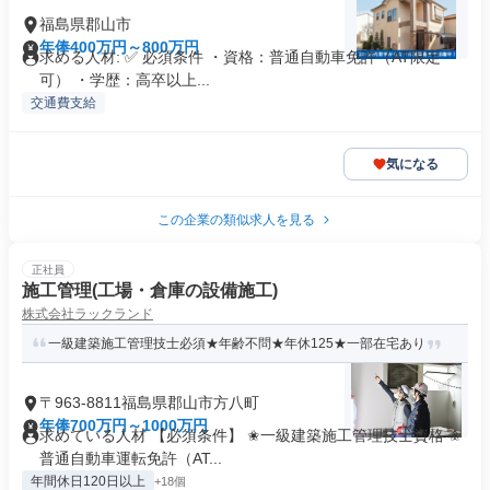
福島県郡山市
年俸400万円～800万円
求める人材: ✅ 必須条件 ・資格：普通自動車免許（AT限定
可） ・学歴：高卒以上...
交通費支給
気になる
この企業の類似求人を見る
正社員
施工管理(工場・倉庫の設備施工)
株式会社ラックランド
一級建築施工管理技士必須★年齢不問★年休125★一部在宅あり
〒963-8811福島県郡山市方八町
年俸700万円～1000万円
求めている人材 【必須条件】 ✬一級建築施工管理技士資格 ✬
普通自動車運転免許（AT...
年間休日120日以上
+18個