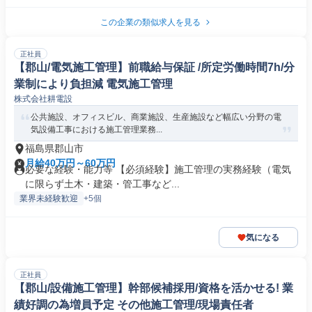
この企業の類似求人を見る
正社員
【郡山/電気施工管理】前職給与保証 /所定労働時間7h/分
業制により負担減 電気施工管理
株式会社耕電設
公共施設、オフィスビル、商業施設、生産施設など幅広い分野の電
気設備工事における施工管理業務...
福島県郡山市
月給40万円～60万円
必要な経験・能力等 【必須経験】施工管理の実務経験（電気
に限らず土木・建築・管工事など...
業界未経験歓迎
+5個
気になる
正社員
【郡山/設備施工管理】幹部候補採用/資格を活かせる! 業
績好調の為増員予定 その他施工管理/現場責任者