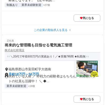
募集となります。 【定年制あ...
制服あり
業界未経験歓迎
+27個
気になる
この企業の類似求人を見る
正社員
将来的な管理職も目指せる電気施工管理
株式会社耕電設
＼20代で年収600万円の実績あり！／★実働7時間 ★転勤無
福島県郡山市富田町字大徳南
月給18万円～50万円
求めている人材 ／ 即戦力の経験者はもちろん、未経験スター
トの社員も活躍中！ ＼ ◆...
業界未経験歓迎
+19個
気になる