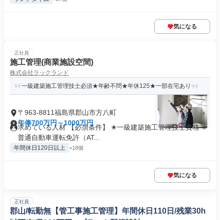
気になる
正社員
施工管理(商業施設空間)
株式会社ラックランド
一級建築施工管理技士必須★年齢不問★年休125★一部在宅あり
〒963-8811福島県郡山市方八町
年俸700万円～1000万円
求めている人材 【必須条件】 ✬一級建築施工管理技士資格 ✬
普通自動車運転免許（AT...
年間休日120日以上
+18個
気になる
正社員
郡山/転勤無【管工事施工管理】年間休日110日/残業30h