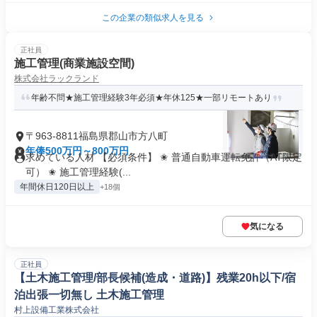
この企業の類似求人を見る
正社員
施工管理(商業施設空間)
株式会社ラックランド
年齢不問★施工管理経験3年必須★年休125★一部リモートあり
〒963-8811福島県郡山市方八町
年俸500万円～800万円
求めている人材 【必須条件】 ✬ 普通自動車運転免許（AT限定
可） ✬ 施工管理経験(...
年間休日120日以上
+18個
気になる
正社員
【土木施工管理/部長候補(造成・道路)】残業20h以下/宿
泊出張一切無し 土木施工管理
村上設備工業株式会社