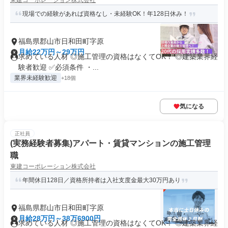
東建コーポレーション株式会社
現場での経験があれば資格なし・未経験OK！年128日休み！
福島県郡山市日和田町字原
月給22万円～29万円
求めている人材 ◎施工管理の資格はなくてOK！ ◎建築業界経
験者歓迎 ✅必須条件 ・...
業界未経験歓迎
+18個
気になる
正社員
(実務経験者募集)アパート・賃貸マンションの施工管理
職
東建コーポレーション株式会社
年間休日128日／資格所持者は入社支度金最大30万円あり
福島県郡山市日和田町字原
月給28万円～38万6900円
求めている人材 ◎施工管理の資格はなくてOK！ ◎建築業界経