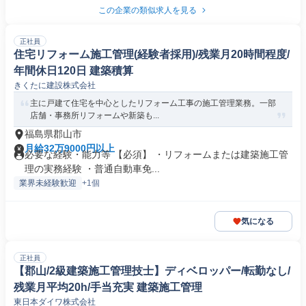
この企業の類似求人を見る
正社員
住宅リフォーム施工管理(経験者採用)/残業月20時間程度/
年間休日120日 建築積算
きくたに建設株式会社
主に戸建て住宅を中心としたリフォーム工事の施工管理業務。一部
店舗・事務所リフォームや新築も...
福島県郡山市
月給32万9000円以上
必要な経験・能力等 【必須】 ・リフォームまたは建築施工管
理の実務経験 ・普通自動車免...
業界未経験歓迎
+1個
気になる
正社員
【郡山/2級建築施工管理技士】ディベロッパー/転勤なし/
残業月平均20h/手当充実 建築施工管理
東日本ダイワ株式会社