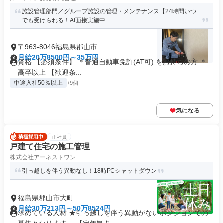
施設管理部門／グループ施設の管理・メンテナンス【24時間いつ
でも受けられる！AI面接実施中...
〒963-8046福島県郡山市
月給20万8500円～35万円
資格 【必須条件】 ＊普通自動車免許(AT可) をお持ちの方 ＊
高卒以上 【歓迎条...
中途入社50％以上
+9個
気になる
正社員
戸建て住宅の施工管理
株式会社アーネストワン
引っ越しを伴う異動なし！18時PCシャットダウン
福島県郡山市大町
月給30万213円～50万8524円
求めている人材 ★引っ越しを伴う異動がないポジションでの