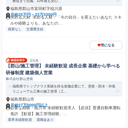
株会まで完備。10年後も安心...
福島県郡山市富田町字稲川原
月給25万円～33万3300円
求める人材: 求める人材：「今の自分」を変えたいあなた スキ
ルや経験よりも、あなたの...
残業なし
交通費支給
気になる
正社員
【郡山/施工管理】 未経験歓迎 成長企業 基礎から学べる
研修制度 建築個人営業
株式会社郡山塗装
福島県でトップクラス実績を誇る老舗企業にて、塗装・防水・外装
リニューアル工事の施工管理（工...
福島県郡山市
月給27万5000円以上
必要な経験・能力等 未経験歓迎求人 【必須】普通自動車運転
免許 【歓迎】施工管理経験、...
業界未経験歓迎
退職金あり