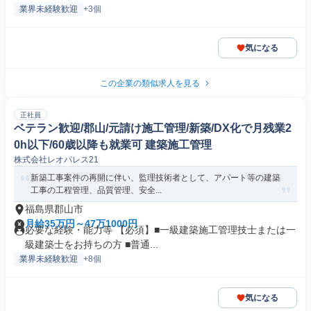
業界未経験歓迎
+3個
気になる
この企業の類似求人を見る
正社員
ベテラン歓迎/郡山/元請け施工管理/新築/DX化で月残業2
0h以下/60歳以降も就業可 建築施工管理
株式会社レオパレス21
新築工事案件の再開に伴い、監理技術者として、アパート等の建築
工事の工程管理、品質管理、安全...
福島県郡山市
月給35万円～47万1000円
必要な経験・能力等 【必須】■一級建築施工管理技士または一
級建築士をお持ちの方 ■普通...
業界未経験歓迎
+8個
気になる