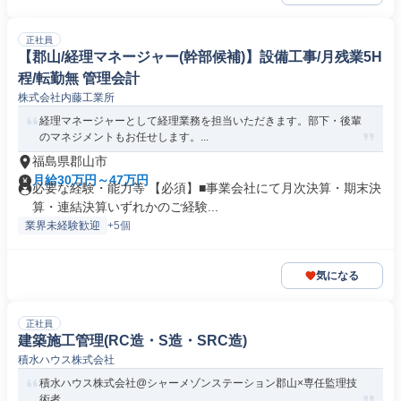
正社員
【郡山/経理マネージャー(幹部候補)】設備工事/月残業5H
程/転勤無 管理会計
株式会社内藤工業所
経理マネージャーとして経理業務を担当いただきます。部下・後輩
のマネジメントもお任せします。...
福島県郡山市
月給30万円～47万円
必要な経験・能力等 【必須】■事業会社にて月次決算・期末決
算・連結決算いずれかのご経験...
業界未経験歓迎
+5個
気になる
正社員
建築施工管理(RC造・S造・SRC造)
積水ハウス株式会社
積水ハウス株式会社@シャーメゾンステーション郡山×専任監理技
術者