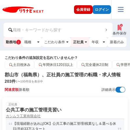
会員登録
ログイン
職種・キーワードから探す
条件保存
勤務地
職種
こだわり条件
正社員
年収
新着のみ
1
こだわり条件の追加設定を忘れていませんか？
土日祝休み
年間休日120日以上
完全週休2日制
学歴
郡山市（福島県）、正社員の施工管理の転職・求人情報
203
件
1
〜
100
件目を表示中
関連度順
新着順
詳細表示
正社員
公共工事の施工管理見習い
カシムラ工業有限会社
【現場経験があればOK】公共工事の施工管理/残業なし＆選べる休
日/月給33万スタート