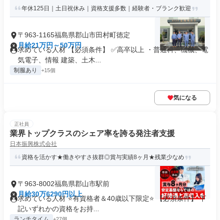
年休125日｜土日祝休み｜資格支援多数｜経験者・ブランク歓迎
〒963-1165福島県郡山市田村町徳定
月給21万円～50万円
求めている人材 【必須条件】 ✅高卒以上 ・普通科、機械、電
気電子、情報 建築、土木...
制服あり
+15個
気になる
正社員
業界トップクラスのシェア率を誇る発注者支援
日本振興株式会社
資格を活かす★働きやすさ抜群◎賞与実績8ヶ月★残業少なめ
〒963-8002福島県郡山市駅前
月給30万6290円以上
求めている人材 ⭐有資格者＆40歳以下限定⭐ 【必須条件】 下
記いずれかの資格をお持...
ランチタイム
+27個