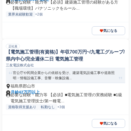
必要な経験・能力等 【必須】建築施工管理の経験がある方
【職場環境】パナソニックをルール...
業界未経験歓迎
+2個
気になる
正社員
【電気施工管理(有資格)】年収700万円~/九電工グループ/
県内中心/完全週休二日 電気施工管理
三友電設株式会社
官公庁や民間企業からの依頼を受け、建築電気設備工事や道路照
明・情報設備工事、音響・映像設備...
福島県郡山市
月給42万円以上
必要な経験・能力等 【必須】■電気施工管理の実務経験 ■1級
電気施工管理技士/第一種電...
資格取得支援あり
転勤なし
+3個
気になる