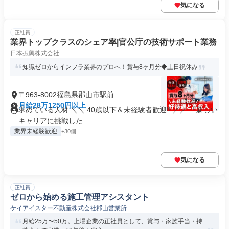
気になる
正社員
業界トップクラスのシェア率|官公庁の技術サポート業務
日本振興株式会社
知識ゼロからインフラ業界のプロへ！賞与8ヶ月分◆土日祝休み
〒963-8002福島県郡山市駅前
月給28万1250円以上
求めている人材 ＼＼ 40歳以下＆未経験者歓迎!! ／／ 「新しい
キャリアに挑戦した...
業界未経験歓迎
+30個
気になる
正社員
ゼロから始める施工管理アシスタント
ケイアイスター不動産株式会社郡山営業所
月給25万〜50万。上場企業の正社員として、賞与・家族手当・持