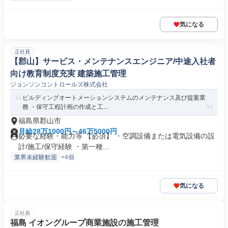
気になる
正社員
【郡山】サービス・メンテナンスエンジニア/中途入社者
向け教育制度充実 建築施工管理
ジョンソンコントロールズ株式会社
ビルディングオートメーションシステムのメンテナンス及び提案業
務 ・保守工程計画の作成と工...
福島県郡山市
月給28万1000円～46万5000円
必要な経験・能力等 【必須】 ・空調設備または電気設備の設
計/施工/保守経験 ・第一種...
業界未経験歓迎
+4個
気になる
正社員
福島 イオングループ商業施設の施工管理