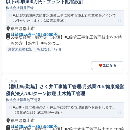
以下/年収600万円~ プラント配管設計
株式会社新井設備
■工場や施設内の給排水設備工事に関する施工管理業務をメインで
お任せいたします。1級管工事施...
福島県郡山市
月給38万円～46万8000円
必要な経験・能力等 【必須】■1級管工事施工管理技士をお持
ちの方 【魅力】 ■ものづ...
業界未経験歓迎
転勤なし
+2個
気になる
正社員
【郡山/転勤無】さく井工事施工管理/月残業20h/健康経営
優良法人/UIJターン歓迎 土木施工管理
株式会社福島地下開発
■公共・民間発注のさく井工事に関する管理業務をお任せします。
【具体的には】施工管理一連(さ...
福島県郡山市
月給28万円～35万5000円
必要な経験・能力等 【必須】■2級土木施工管理技士または2級