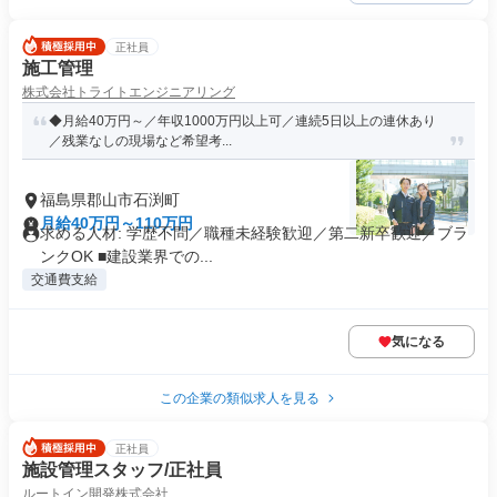
正社員
施工管理
株式会社トライトエンジニアリング
◆月給40万円～／年収1000万円以上可／連続5日以上の連休あり
／残業なしの現場など希望考...
福島県郡山市石渕町
月給40万円～110万円
求める人材: 学歴不問／職種未経験歓迎／第二新卒歓迎／ブラ
ンクOK ■建設業界での...
交通費支給
気になる
この企業の類似求人を見る
正社員
施設管理スタッフ/正社員
ルートイン開発株式会社