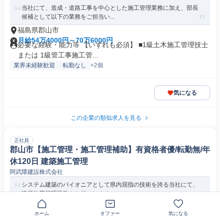
当社にて、造成・道路工事を中心とした施工管理業務に加え、部長
候補として以下の業務をご担当い...
福島県郡山市
月給54万4000円～70万6000円
必要な経験・能力等 【いずれも必須】 ■1級土木施工管理技士
または 1級管工事施工管...
業界未経験歓迎
転勤なし
+2個
気になる
この企業の類似求人を見る
正社員
郡山市【施工管理・施工管理補助】有資格者優/転勤無/年
休120日 建築施工管理
阿武隈建設株式会社
システム建築のパイオニアとして県内屈指の技術を誇る当社にて、
建築施工管理業務をお任せします...
福島県郡山市
ホーム
オファー
気になる
月給34万5000円～40万円