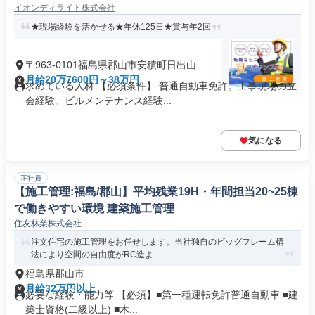
イオンディライト株式会社
★現場経験を活かせる★年休125日★賞与年2回
〒963-0101福島県郡山市安積町日出山
月給20万7600円～38万円
求めている人材 【必須条件】 普通自動車免許。工事現場の立
会経験。ビルメンテナンス経験...
気になる
正社員
【施工管理:福島/郡山】平均残業19H・年間担当20~25棟
で働きやすい環境 建築施工管理
住友林業株式会社
注文住宅の施工管理をお任せします。当社独自のビッグフレーム構
法により空間の自由度がRC造よ...
福島県郡山市
月給32万円以上
必要な経験・能力等 【必須】■第一種運転免許普通自動車 ■建
築士資格(二級以上) ■木...