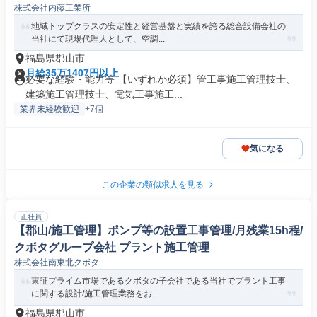
株式会社内藤工業所
地域トップクラスの安定性と経営基盤と実績を誇る総合設備会社の
当社にて現場代理人として、空調...
福島県郡山市
月給35万1407円以上
必要な経験・能力等 【いずれか必須】管工事施工管理技士、
建築施工管理技士、電気工事施工...
業界未経験歓迎
+7個
気になる
この企業の類似求人を見る
正社員
【郡山/施工管理】ポンプ等の設置工事管理/月残業15h程/
クボタグループ会社 プラント施工管理
株式会社南東北クボタ
東証プライム市場であるクボタの子会社である当社でプラント工事
に関する設計/施工管理業務をお...
福島県郡山市