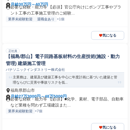
月給30万円～40万円
必要な経験・能力等 【必須】官公庁向けにポンプ工事やプラ
ント工事の工事施工管理のご経験...
業界未経験歓迎
退職金あり
+1個
気になる
正社員
【福島/郡山】電子回路基板材料の生産技術(施設・動力
管理) 建築施工管理
パナソニックインダストリー株式会社
主業務は、建屋及び建築工事を中心に年度計画に基づいた建築と管
理ならびに災害や事故リスクを低...
福島県郡山市
月給27万3000円～48万5000円
必要な経験・能力等 【必須】■化学、素材、電子部品、自動車
など業種を問わず工場建設また...
業界未経験歓迎
+7個
気になる