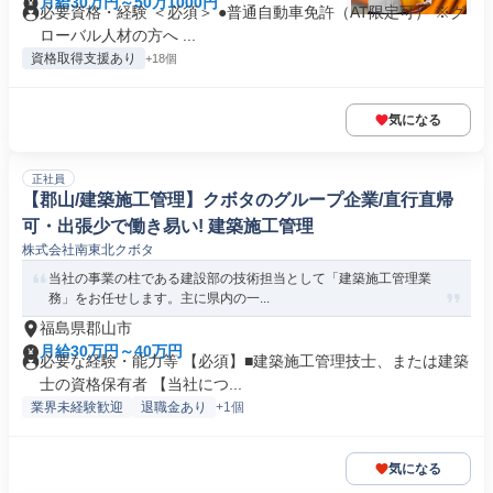
月給30万円～50万1000円
必要資格・経験 ＜必須＞ ●普通自動車免許（AT限定可） ※グ
ローバル人材の方へ ...
資格取得支援あり
+18個
気になる
正社員
【郡山/建築施工管理】クボタのグループ企業/直行直帰
可・出張少で働き易い! 建築施工管理
株式会社南東北クボタ
当社の事業の柱である建設部の技術担当として「建築施工管理業
務」をお任せします。主に県内の一...
福島県郡山市
月給30万円～40万円
必要な経験・能力等 【必須】■建築施工管理技士、または建築
士の資格保有者 【当社につ...
業界未経験歓迎
退職金あり
+1個
気になる