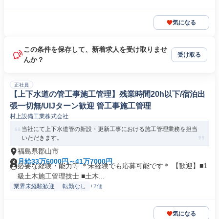
気になる
この条件を保存して、新着求人を受け取りませ
受け取る
んか？
正社員
【上下水道の管工事施工管理】残業時間20h以下/宿泊出
張一切無/UIJターン歓迎 管工事施工管理
村上設備工業株式会社
当社にて上下水道管の新設・更新工事における施工管理業務を担当
いただきます。
福島県郡山市
月給33万6000円～41万7000円
必要な経験・能力等 ＊未経験でも応募可能です＊ 【歓迎】■1
級土木施工管理技士 ■土木...
業界未経験歓迎
転勤なし
+2個
気になる