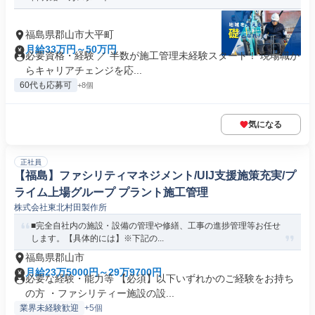
福島県郡山市大平町
月給33万円～50万円
必要資格・経験 ／ 半数が施工管理未経験スタート！ 現場職か
らキャリアチェンジを応...
60代も応募可
+8個
気になる
正社員
【福島】ファシリティマネジメント/UIJ支援施策充実/プ
ライム上場グループ プラント施工管理
株式会社東北村田製作所
■完全自社内の施設・設備の管理や修繕、工事の進捗管理等お任せ
します。【具体的には】※下記の...
福島県郡山市
月給23万5000円～29万9700円
必要な経験・能力等 【必須】以下いずれかのご経験をお持ち
の方 ・ファシリティー施設の設...
業界未経験歓迎
+5個