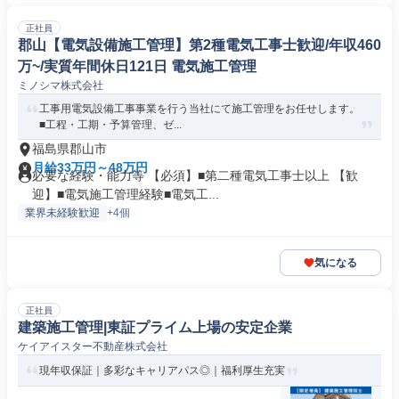
正社員
郡山【電気設備施工管理】第2種電気工事士歓迎/年収460
万~/実質年間休日121日 電気施工管理
ミノシマ株式会社
工事用電気設備工事事業を行う当社にて施工管理をお任せします。
■工程・工期・予算管理、ゼ...
福島県郡山市
月給33万円～48万円
必要な経験・能力等 【必須】■第二種電気工事士以上 【歓
迎】■電気施工管理経験■電気工...
業界未経験歓迎
+4個
気になる
正社員
建築施工管理|東証プライム上場の安定企業
ケイアイスター不動産株式会社
現年収保証｜多彩なキャリアパス◎｜福利厚生充実