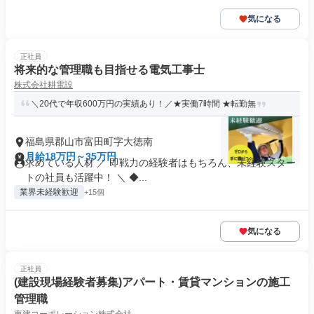
気になる
正社員
将来的な管理職も目指せる電気工事士
株式会社耕電設
＼20代で年収600万円の実績あり！／★実働7時間 ★転勤無
福島県郡山市富田町字大徳南
月給18万円～35万円
求めている人材 ／ 即戦力の経験者はもちろん、未経験スター
トの社員も活躍中！ ＼ ◆...
業界未経験歓迎
+15個
気になる
正社員
(建設現場経験者募集)アパート・賃貸マンションの施工
管理職