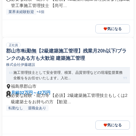
管工事施工管理技士 【尚可...
業界未経験歓迎
+4個
気になる
正社員
郡山市/転勤無【2級建築施工管理】残業月20h以下/ブラ
ンクのある方も大歓迎 建築施工管理
株式会社伊藤建設
施工管理技士として安全管理、積算、品質管理などの現場監督業務
全般ををお任せいたします。入社...
福島県郡山市
月給32万円～42万円
必要な経験・能力等 【必須】2級建築施工管理技士もしくは2
級建築士をお持ちの方 【歓迎...
転勤なし
退職金あり
気になる