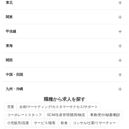
東北
関東
甲信越
東海
関西
中国・四国
九州・沖縄
職種から求人を探す
営業
企画/マーケティング/カスタマーサクセス/サポート
コーポレートスタッフ
SCM/生産管理/購買/物流
事務/受付/秘書/翻訳
小売販売/流通
サービス/接客
飲食
コンサル/士業/リサーチャー