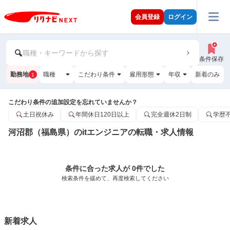
会員登録
ログイン
職種・キーワードから探す
条件保存
勤務地
職種
こだわり条件
雇用形態
年収
新着のみ
1
こだわり条件の追加設定を忘れていませんか？
土日祝休み
年間休日120日以上
完全週休2日制
学歴
河沼郡（福島県）のitエンジニアの転職・求人情報
条件に合った求人が 0件でした
検索条件を緩めて、再度検索してください
新着求人