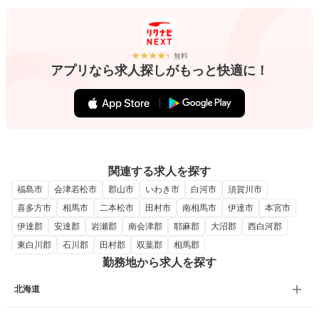
無料
アプリなら求人探しがもっと快適に！
関連する求人を探す
福島市
会津若松市
郡山市
いわき市
白河市
須賀川市
喜多方市
相馬市
二本松市
田村市
南相馬市
伊達市
本宮市
伊達郡
安達郡
岩瀬郡
南会津郡
耶麻郡
大沼郡
西白河郡
東白川郡
石川郡
田村郡
双葉郡
相馬郡
勤務地から求人を探す
北海道