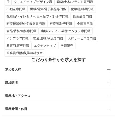
IT
クリエイティブ/デザイン職
建築/土木/プラント専門職
不動産専門職
機械/電気/電子製品専門職
化学/素材専門職
化粧品/トイレタリー/日用品/アパレル専門職
医薬品専門職
医療機器/理化学機器専門職
医療/福祉専門職
金融専門職
食品/香料/飼料専門職
出版/メディア/芸能/エンタメ専門職
インフラ専門職
交通/運輸/物流専門職
人材サービス専門職
教育/保育専門職
エグゼクティブ
学術研究
公務員/団体職員/農林水産
こだわり条件から求人を探す
求める人材
職場環境
勤務地・アクセス
勤務時間・休日