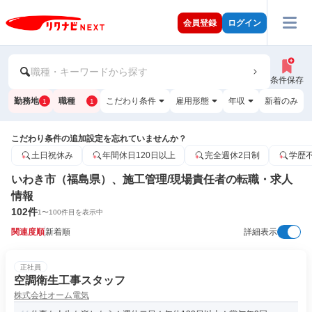
会員登録
ログイン
職種・キーワードから探す
条件保存
勤務地
職種
こだわり条件
雇用形態
年収
新着のみ
1
1
こだわり条件の追加設定を忘れていませんか？
土日祝休み
年間休日120日以上
完全週休2日制
学歴
いわき市（福島県）、施工管理/現場責任者の転職・求人
情報
102
件
1
〜
100
件目を表示中
関連度順
新着順
詳細表示
正社員
空調衛生工事スタッフ
株式会社オーム電気