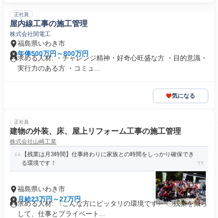
正社員
屋内線工事の施工管理
株式会社関電工
福島県いわき市
年俸500万円～800万円
求める人材: ・チャレンジ精神・好奇心旺盛な方 ・目的意識・
実行力のある方 ・コミュ...
気になる
正社員
建物の外装、床、屋上リフォーム工事の施工管理
株式会社山崎工業
【残業は月3時間】仕事終わりに家族との時間をしっかり確保でき
る環境です！
福島県いわき市
月給23万円～27万円
求める人材: 〈こんな方にピッタリの環境です〉 〇残業を減ら
して、仕事とプライベート...