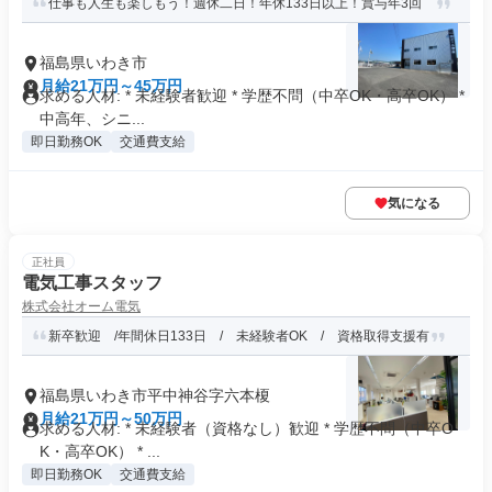
仕事も人生も楽しもう！週休二日！年休133日以上！賞与年3回
福島県いわき市
月給21万円～45万円
求める人材: * 未経験者歓迎 * 学歴不問（中卒OK・高卒OK） *
中高年、シニ...
即日勤務OK
交通費支給
気になる
正社員
電気工事スタッフ
株式会社オーム電気
新卒歓迎 /年間休日133日 / 未経験者OK / 資格取得支援有
福島県いわき市平中神谷字六本榎
月給21万円～50万円
求める人材: * 未経験者（資格なし）歓迎 * 学歴不問（中卒O
K・高卒OK） * ...
即日勤務OK
交通費支給