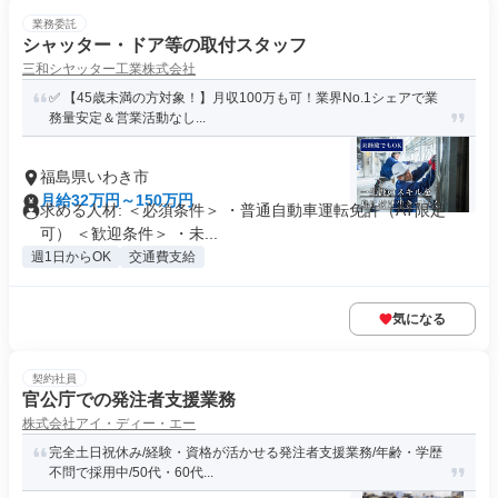
業務委託
シャッター・ドア等の取付スタッフ
三和シヤッター工業株式会社
✅ 【45歳未満の方対象！】月収100万も可！業界No.1シェアで業
務量安定＆営業活動なし...
福島県いわき市
月給32万円～150万円
求める人材: ＜必須条件＞ ・普通自動車運転免許（AT限定
可） ＜歓迎条件＞ ・未...
週1日からOK
交通費支給
気になる
契約社員
官公庁での発注者支援業務
株式会社アイ・ディー・エー
完全土日祝休み/経験・資格が活かせる発注者支援業務/年齢・学歴
不問で採用中/50代・60代...