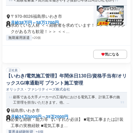
＜経験者募集＞高月給＆働きやすさ抜群◎年休124日◎社宅0円
〒970-8026福島県いわき市
月給38万円～58万1700円
求めている人材 ＜＜経験者を求めています！＞＞ ＜＜ブラン
クがある方も歓迎！＞＞ ＜＜...
無期雇用派遣
+20個
気になる
正社員
【いわき/電気施工管理】年間休日130日/資格手当有/オリ
ックスG/車通勤可 プラント施工管理
オリックス・ファシリティーズ株式会社
顧客である大手メーカーの工場内における電気工事、計装工事の施
工管理を担当いただきます。他、...
福島県いわき市
月給24万5000円～39万2000円
必要な経験・能力等 【いずれか必須】 ■電気工事または計装
工事の実務経験 ■電気工事ま...
業界未経験歓迎
+4個