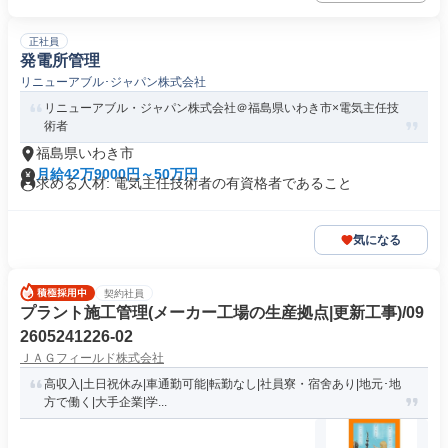
正社員
発電所管理
リニューアブル･ジャパン株式会社
リニューアブル・ジャパン株式会社＠福島県いわき市×電気主任技
術者
福島県いわき市
月給42万9000円～50万円
求める人材: 電気主任技術者の有資格者であること
気になる
契約社員
プラント施工管理(メーカー工場の生産拠点|更新工事)/09
2605241226-02
ＪＡＧフィールド株式会社
高収入|土日祝休み|車通勤可能|転勤なし|社員寮・宿舍あり|地元･地
方で働く|大手企業|学...