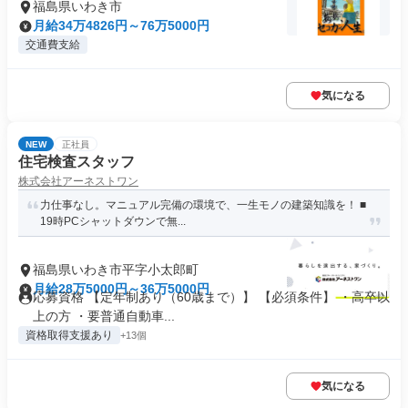
福島県いわき市
月給34万4826円～76万5000円
交通費支給
気になる
NEW
正社員
住宅検査スタッフ
株式会社アーネストワン
力仕事なし。マニュアル完備の環境で、一生モノの建築知識を！ ■
19時PCシャットダウンで無...
福島県いわき市平字小太郎町
月給28万5000円～36万5000円
応募資格 【定年制あり（60歳まで）】 【必須条件】 ・高卒以
上の方 ・要普通自動車...
資格取得支援あり
+13個
気になる