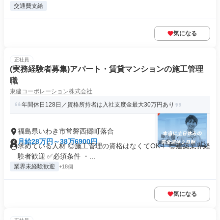
交通費支給
気になる
正社員
(実務経験者募集)アパート・賃貸マンションの施工管理
職
東建コーポレーション株式会社
年間休日128日／資格所持者は入社支度金最大30万円あり
福島県いわき市常磐西郷町落合
月給28万円～38万6900円
求めている人材 ◎施工管理の資格はなくてOK！ ◎建築業界経
験者歓迎 ✅必須条件 ・...
業界未経験歓迎
+18個
気になる