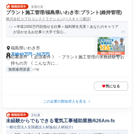
派遣社員
プラント施工管理/福島県いわき市:プラント(維持管理)
株式会社コプロコンストラクション(ベスキャリ建設)
＜年収1000万円目指せる仕事＞福利厚生充実！あなたのキャリア
が活かせるお仕事☆大手で安心...
福島県いわき市
月給40万円～50万円
応募条件 《 必須条件 》 ・プラント施工管理の実務経験をお
持ちの方 《 こんな方に...
無期雇用派遣
+7個
気になる
この企業の類似求人を見る
正社員
未経験からでもできる電気工事補助業務/626Am-fs
一般社団法人全国建設人材協会(人材紹介)