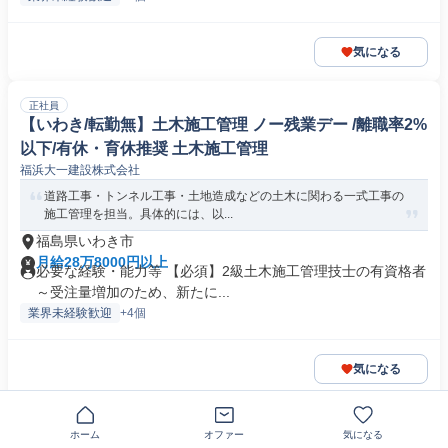
気になる
正社員
【いわき/転勤無】土木施工管理 ノー残業デー /離職率2%
以下/有休・育休推奨 土木施工管理
福浜大一建設株式会社
道路工事・トンネル工事・土地造成などの土木に関わる一式工事の
施工管理を担当。具体的には、以...
福島県いわき市
月給28万8000円以上
必要な経験・能力等 【必須】2級土木施工管理技士の有資格者
～受注量増加のため、新たに...
業界未経験歓迎
+4個
気になる
この企業の類似求人を見る
ホーム
オファー
気になる