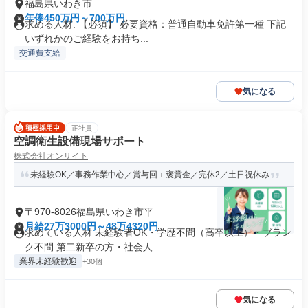
福島県いわき市
年俸450万円～700万円
求める人材: 【必須】 必要資格：普通自動車免許第一種 下記
いずれかのご経験をお持ち...
交通費支給
気になる
正社員
空調衛生設備現場サポート
株式会社オンサイト
未経験OK／事務作業中心／賞与回＋褒賞金／完休2／土日祝休み
〒970-8026福島県いわき市平
月給27万3000円～48万4320円
求めている人材 未経験者OK・学歴不問（高卒以上）・ブラン
ク不問 第二新卒の方・社会人...
業界未経験歓迎
+30個
気になる