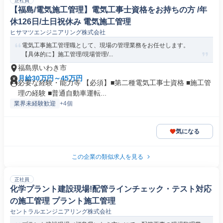
正社員
【福島/電気施工管理】電気工事士資格をお持ちの方 /年
休126日/土日祝休み 電気施工管理
ヒサマツエンジニアリング株式会社
電気工事施工管理職として、現場の管理業務をお任せします。
【具体的に】施工管理/現場管理/...
福島県いわき市
月給30万円～45万円
必要な経験・能力等 【必須】■第二種電気工事士資格 ■施工管
理の経験 ■普通自動車運転...
業界未経験歓迎
+4個
気になる
この企業の類似求人を見る
正社員
化学プラント建設現場!配管ラインチェック・テスト対応
の施工管理 プラント施工管理
セントラルエンジニアリング株式会社