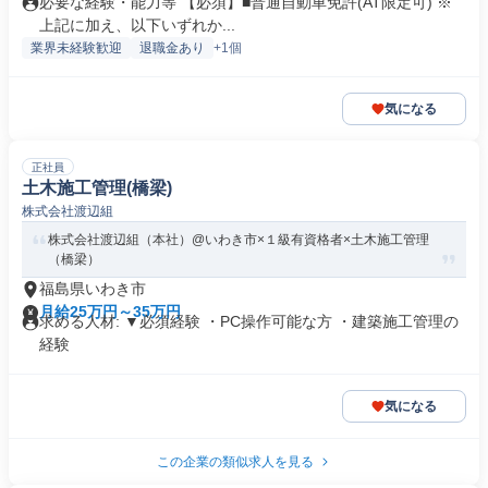
必要な経験・能力等 【必須】■普通自動車免許(AT限定可) ※
上記に加え、以下いずれか...
業界未経験歓迎
退職金あり
+1個
気になる
正社員
土木施工管理(橋梁)
株式会社渡辺組
株式会社渡辺組（本社）@いわき市×１級有資格者×土木施工管理
（橋梁）
福島県いわき市
月給25万円～35万円
求める人材: ▼必須経験 ・PC操作可能な方 ・建築施工管理の
経験
気になる
この企業の類似求人を見る