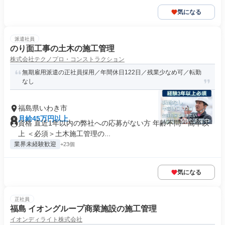
気になる
派遣社員
のり面工事の土木の施工管理
株式会社テクノプロ・コンストラクション
無期雇用派遣の正社員採用／年間休日122日／残業少なめ可／転勤
なし
福島県いわき市
月給45万円以上
資格 直近1年以内の弊社への応募がない方 年齢不問・高卒以
上 ＜必須＞土木施工管理の...
業界未経験歓迎
+23個
気になる
正社員
福島 イオングループ商業施設の施工管理
イオンディライト株式会社