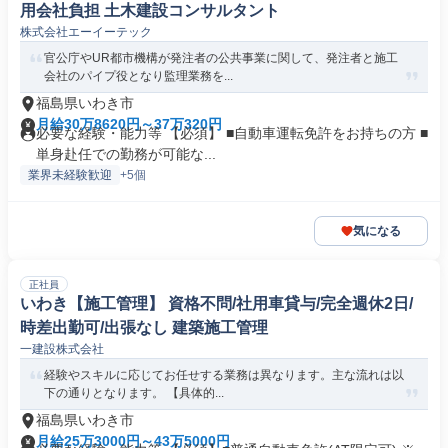
用会社負担 土木建設コンサルタント
株式会社エーイーテック
官公庁やUR都市機構が発注者の公共事業に関して、発注者と施工
会社のパイプ役となり監理業務を...
福島県いわき市
月給30万8620円～37万320円
必要な経験・能力等 【必須】 ■自動車運転免許をお持ちの方 ■
単身赴任での勤務が可能な...
業界未経験歓迎
+5個
気になる
正社員
いわき【施工管理】 資格不問/社用車貸与/完全週休2日/
時差出勤可/出張なし 建築施工管理
一建設株式会社
経験やスキルに応じてお任せする業務は異なります。主な流れは以
下の通りとなります。 【具体的...
福島県いわき市
月給25万3000円～43万5000円