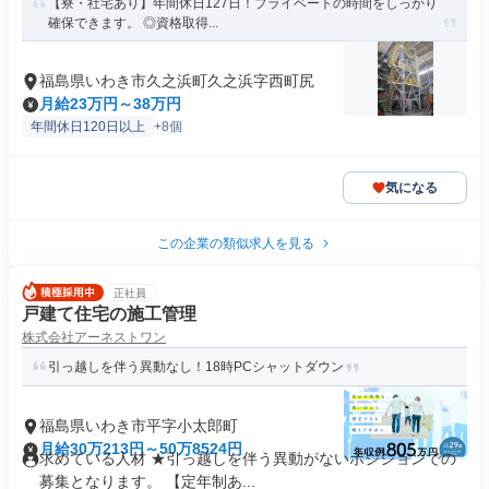
【寮・社宅あり】年間休日127日！プライベートの時間をしっかり
確保できます。 ◎資格取得...
福島県いわき市久之浜町久之浜字西町尻
月給23万円～38万円
年間休日120日以上
+8個
気になる
この企業の類似求人を見る
正社員
戸建て住宅の施工管理
株式会社アーネストワン
引っ越しを伴う異動なし！18時PCシャットダウン
福島県いわき市平字小太郎町
月給30万213円～50万8524円
求めている人材 ★引っ越しを伴う異動がないポジションでの
募集となります。 【定年制あ...