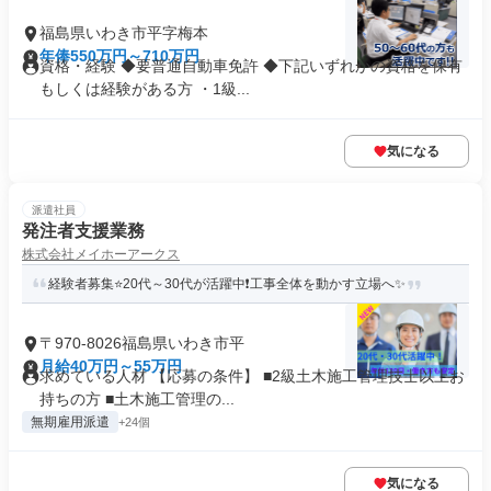
福島県いわき市平字梅本
年俸550万円～710万円
資格・経験 ◆要普通自動車免許 ◆下記いずれかの資格を保有
もしくは経験がある方 ・1級...
気になる
派遣社員
発注者支援業務
株式会社メイホーアークス
経験者募集⭐20代～30代が活躍中❗工事全体を動かす立場へ✨
〒970-8026福島県いわき市平
月給40万円～55万円
求めている人材 【応募の条件】 ■2級土木施工管理技士以上お
持ちの方 ■土木施工管理の...
無期雇用派遣
+24個
気になる