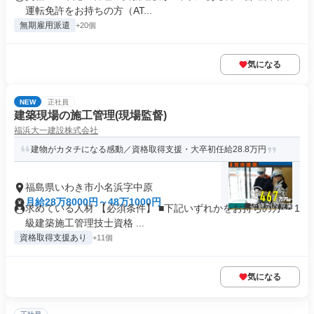
運転免許をお持ちの方（AT...
無期雇用派遣
+20個
気になる
NEW
正社員
建築現場の施工管理(現場監督)
福浜大一建設株式会社
建物がカタチになる感動／資格取得支援・大卒初任給28.8万円
福島県いわき市小名浜字中原
月給28万8000円～48万1000円
求めている人材 【必須条件】 ■下記いずれかをお持ちの方 ・1
級建築施工管理技士資格 ...
資格取得支援あり
+11個
気になる