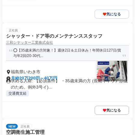
気になる
正社員
シャッター・ドア等のメンテナンススタッフ
三和シヤッター工業株式会社
⭕️【35歳未満の方対象！】週休2日＆土日休み！年間休日127日/賞
与年2回/20-30代...
福島県いわき市
月給20万200円～40万円
求める人材: 【必須条件】 ・35歳未満の方 (長期キャリア形成
のため。例外3号イ)...
交通費支給
気になる
NEW
正社員
空調衛生施工管理