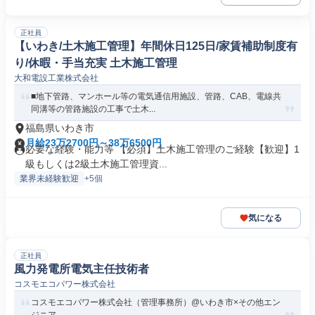
正社員
【いわき/土木施工管理】年間休日125日/家賃補助制度有
り/休暇・手当充実 土木施工管理
大和電設工業株式会社
■地下管路、マンホール等の電気通信用施設、管路、CAB、電線共
同溝等の管路施設の工事で土木...
福島県いわき市
月給23万2700円～38万6500円
必要な経験・能力等 【必須】土木施工管理のご経験【歓迎】1
級もしくは2級土木施工管理資...
業界未経験歓迎
+5個
気になる
正社員
風力発電所電気主任技術者
コスモエコパワー株式会社
コスモエコパワー株式会社（管理事務所）@いわき市×その他エン