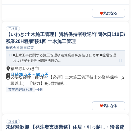
気になる
正社員
【いわき:土木施工管理】資格保持者歓迎/年間休日110日/
残業20H程/面接1回 土木施工管理
株式会社蒲田産業
■土木工事に関する施工管理や積算業務をお任せします ■現場管理
および安全管理 ■関連法規の...
福島県いわき市
月給25万円～50万円
必要な経験・能力等 【必須】土木施工管理技士の資格保持（2
級以上） 【魅力】■少数精鋭...
業界未経験歓迎
+4個
気になる
正社員
未経験歓迎 【発注者支援業務】住居・引っ越し・帰省費