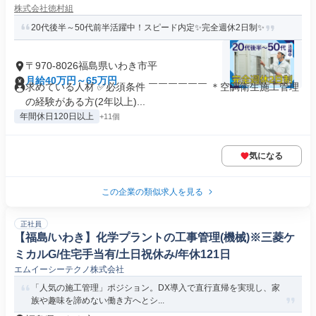
株式会社徳村組
20代後半～50代前半活躍中！スピード内定✨完全週休2日制✨
〒970-8026福島県いわき市平
月給40万円～65万円
求めている人材 ✅必須条件 ￣￣￣￣￣￣ ＊空調衛生施工管理
の経験がある方(2年以上)...
年間休日120日以上
+11個
気になる
この企業の類似求人を見る
正社員
【福島/いわき】化学プラントの工事管理(機械)※三菱ケ
ミカルG/住宅手当有/土日祝休み/年休121日
エムイーシーテクノ株式会社
「人気の施工管理」ポジション。DX導入で直行直帰を実現し、家
族や趣味を諦めない働き方へとシ...