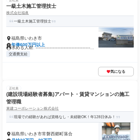
正社員
一級土木施工管理技士
株式会社福眞
一級土木施工管理技士
福島県いわき市
年俸600万円以上
求める人材: -----------------------------------...
交通費支給
気になる
正社員
(建設現場経験者募集)アパート・賃貸マンションの施工
管理職
東建コーポレーション株式会社
現場での経験があれば資格なし・未経験OK！年128日休み！
福島県いわき市常磐西郷町落合