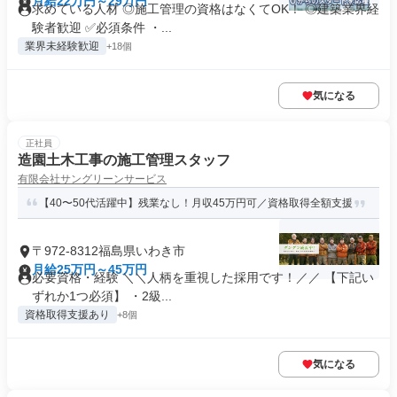
月給22万円～29万円
求めている人材 ◎施工管理の資格はなくてOK！ ◎建築業界経
験者歓迎 ✅必須条件 ・...
業界未経験歓迎
+18個
気になる
正社員
造園土木工事の施工管理スタッフ
有限会社サングリーンサービス
【40〜50代活躍中】残業なし！月収45万円可／資格取得全額支援
〒972-8312福島県いわき市
月給25万円～45万円
必要資格・経験 ＼＼人柄を重視した採用です！／／ 【下記い
ずれか1つ必須】 ・2級...
資格取得支援あり
+8個
気になる