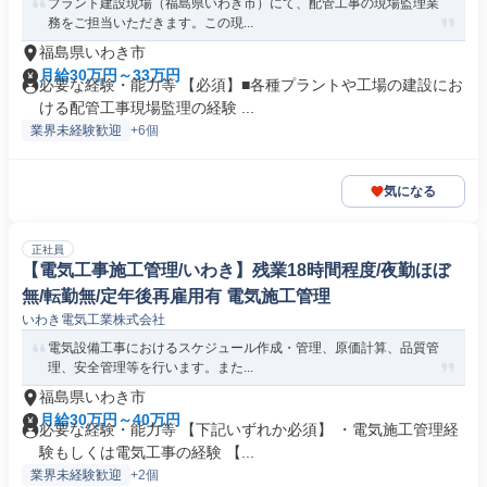
プラント建設現場（福島県いわき市）にて、配管工事の現場監理業
務をご担当いただきます。この現...
福島県いわき市
月給30万円～33万円
必要な経験・能力等 【必須】■各種プラントや工場の建設にお
ける配管工事現場監理の経験 ...
業界未経験歓迎
+6個
気になる
正社員
【電気工事施工管理/いわき】残業18時間程度/夜勤ほぼ
無/転勤無/定年後再雇用有 電気施工管理
いわき電気工業株式会社
電気設備工事におけるスケジュール作成・管理、原価計算、品質管
理、安全管理等を行います。また...
福島県いわき市
月給30万円～40万円
必要な経験・能力等 【下記いずれか必須】 ・電気施工管理経
験もしくは電気工事の経験 【...
業界未経験歓迎
+2個