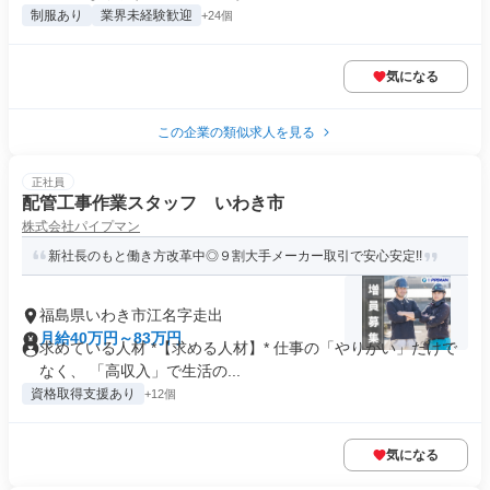
制服あり
業界未経験歓迎
+24個
気になる
この企業の類似求人を見る
正社員
配管工事作業スタッフ いわき市
株式会社パイプマン
新社長のもと働き方改革中◎９割大手メーカー取引で安心安定!!
福島県いわき市江名字走出
月給40万円～83万円
求めている人材 *【求める人材】* 仕事の「やりがい」だけで
なく、 「高収入」で生活の...
資格取得支援あり
+12個
気になる