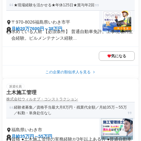
★現場経験を活かせる★年休125日★賞与年2回
〒970-8026福島県いわき市平
月給20万7600円～38万円
求めている人材 【必須条件】 普通自動車免許。工事現場の立
会経験。ビルメンテナンス経験...
気になる
この企業の類似求人を見る
派遣社員
土木施工管理
株式会社ウィルオブ・コンストラクション
経験者募集／資格手当最大月8万円・残業代全額／月給35万～55万
／転勤・単身赴任なし
福島県いわき市
月給35万円～55万円
資格 ●土木施工管理の実務経験が3年以上ある方 ●普通自動車