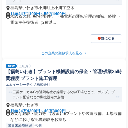
ジニア
福島県いわき市小川町上小川字空木
月給44万1100円～59万4400円
求める人材: ■必須要件： ・発電所の運転管理の知識、経験 ・
電気主任技術者（2種以...
気になる
この企業の類似求人を見る
NEW
正社員
【福島いわき】プラント機械設備の保全・管理/残業25時
間程度 プラント施工管理
エムイーシーテクノ株式会社
三菱ケミカルGや近隣各社が操業する化学工場などで、ポンプ、プ
ラント配管などの機械設備の点検...
福島県いわき市
月給24万4300円～46万3000円
必要な経験・能力等 【必須】■プラントや製造設備、工場設備
などにおける実務経験をお持ち...
業界未経験歓迎
+6個