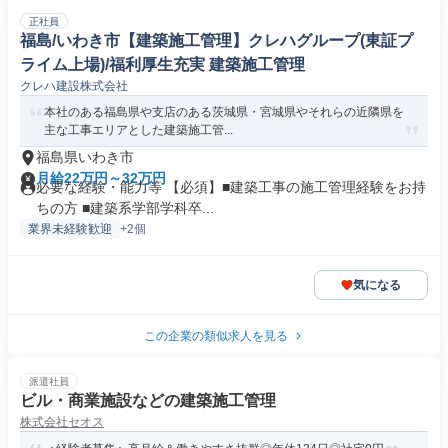
正社員
福島/いわき市【建築施工管理】クレハグループ(東証プ
ライム上場)/福利厚生充実 建築施工管理
クレハ建設株式会社
本社のある福島県や支店のある茨城県・宮城県やそれらの近隣県を
主な工事エリアとした建築施工管...
福島県いわき市
月給22万円～32万円
必要な経験・能力等 【必須】■建築工事の施工管理経験をお持
ちの方 ■建築系学部学科卒...
業界未経験歓迎
+2個
気になる
この企業の類似求人を見る
派遣社員
ビル・商業施設などの建築施工管理
株式会社セオス