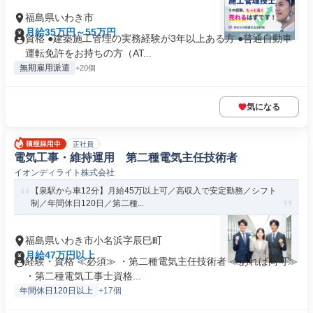
福島県いわき市
月給35万円～55万円
資格 ●建築施工管理の実務経験が3年以上ある方 ●普通自動車
運転免許をお持ちの方（AT...
無期雇用派遣
+20個
気になる
正社員
電気工事・維持運用 第二種電気主任技術者
イオンディライト株式会社
【泉駅から車12分】月給45万以上可／高収入で安定勤務／シフト
制／年間休日120日／第二種...
福島県いわき市小名浜字辰巳町
月給47万円以上
経験・資格 ≪必須≫ ・第二種電気主任技術者 ≪あれば尚可≫
・第二種電気工事士資格...
年間休日120日以上
+17個