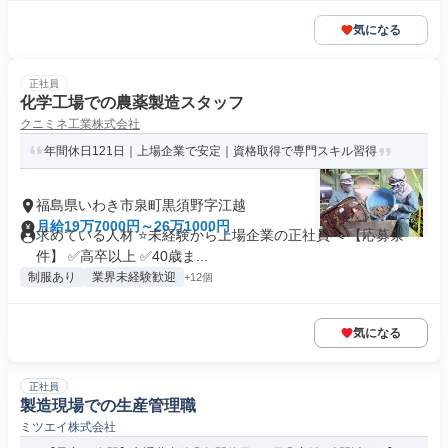
気になる
正社員
化学工場での農薬製造スタッフ
クニミネ工業株式会社
年間休日121日｜上場企業で安定｜資格取得で専門スキル習得
福島県いわき市泉町黒須野字江越
月給19万7000円～26万1000円
求めている人材 ⭐未経験から上場企業の正社員へ 【応募条
件】 ✅高卒以上 ✅40歳ま...
制服あり
業界未経験歓迎
+12個
気になる
正社員
製造現場での生産管理職
ミツエイ株式会社