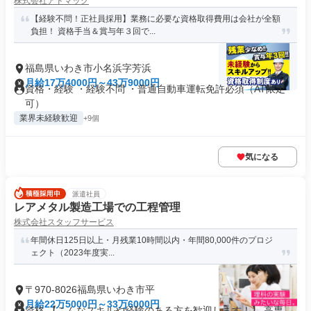
株式会社アドマック
【経験不問！正社員採用】業務に必要な資格取得費用は会社が全額
負担！ 資格手当＆賞与年３回で...
福島県いわき市小名浜字芳浜
月給17万4000円～43万9000円
資格・経験 ・経験不問 ・普通自動車運転免許必須（AT限定
可）
業界未経験歓迎
+9個
気になる
派遣社員
レアメタル製造工場での工程管理
株式会社スタッフサービス
年間休日125日以上・月残業10時間以内・年間80,000件のプロジ
ェクト（2023年度実...
〒970-8026福島県いわき市平
月給22万5000円～33万6000円
資格 【こんなスキルや経験のある方を歓迎します！】 高専、