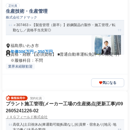
正社員
生産技術・生産管理
株式会社アドマック
＜307463＞【製造管理（新卒）】鉄鋼製品の製作・施工管理／転
勤なし／資格手当充実◎
福島県いわき市
年俸306万円～350万円
資格・経験 【必須資格】 ■普通自動車運転免許（AT限定可）
※履修科目：不問
業界未経験歓迎
気になる
契約社員
プラント施工管理(メーカー工場の生産拠点|更新工事)/09
2605241226-02
ＪＡＧフィールド株式会社
高収入|土日祝休み|車通勤可能|転勤なし|社員寮・宿舍あり|地元･地
方で働く|大手企業|学...