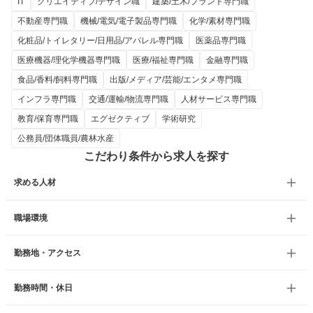
IT
クリエイティブ/デザイン職
建築/土木/プラント専門職
不動産専門職
機械/電気/電子製品専門職
化学/素材専門職
化粧品/トイレタリー/日用品/アパレル専門職
医薬品専門職
医療機器/理化学機器専門職
医療/福祉専門職
金融専門職
食品/香料/飼料専門職
出版/メディア/芸能/エンタメ専門職
インフラ専門職
交通/運輸/物流専門職
人材サービス専門職
教育/保育専門職
エグゼクティブ
学術研究
公務員/団体職員/農林水産
こだわり条件から求人を探す
求める人材
職場環境
勤務地・アクセス
勤務時間・休日