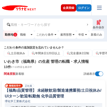
会員登録
ログイン
職種・キーワードから探す
条件保存
勤務地
職種
こだわり条件
雇用形態
年収
新着のみ
1
こだわり条件の追加設定を忘れていませんか？
土日祝休み
年間休日120日以上
完全週休2日制
学歴
いわき市（福島県）の生産 管理の転職・求人情報
13
件
1
〜
13
件目を表示中
関連度順
新着順
詳細表示
正社員
【福島/品質管理】 未経験歓迎/製造連携重視/土日祝休み/
UIターン歓迎/転勤無 化学品質管理
堺化学工業株式会社