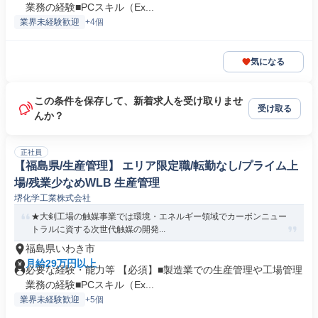
業務の経験■PCスキル（Ex...
業界未経験歓迎
+4個
気になる
この条件を保存して、新着求人を受け取りませ
受け取る
んか？
正社員
【福島県/生産管理】 エリア限定職/転勤なし/プライム上
場/残業少なめWLB 生産管理
堺化学工業株式会社
★大剣工場の触媒事業では環境・エネルギー領域でカーボンニュー
トラルに資する次世代触媒の開発...
福島県いわき市
月給29万円以上
必要な経験・能力等 【必須】■製造業での生産管理や工場管理
業務の経験■PCスキル（Ex...
業界未経験歓迎
+5個