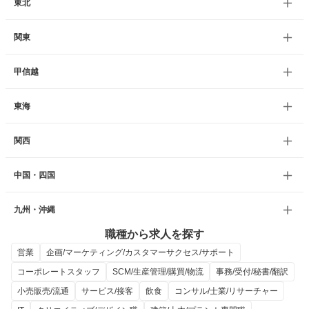
東北
関東
甲信越
東海
関西
中国・四国
九州・沖縄
職種から求人を探す
営業
企画/マーケティング/カスタマーサクセス/サポート
コーポレートスタッフ
SCM/生産管理/購買/物流
事務/受付/秘書/翻訳
小売販売/流通
サービス/接客
飲食
コンサル/士業/リサーチャー