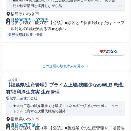
■無機化学製品(硫酸バリウム等)の品質管理業務を担当し、製造部
門や検査部門と連携しながら品...
福島県いわき市
月給30万円～37万円
必要な経験・能力等 【必須】■顧客との折衝経験またはトラブ
ル対応の経験がある方■化学へ...
業界未経験歓迎
+5個
気になる
この企業の類似求人を見る
正社員
【福島県/生産管理】プライム上場/残業少なめWLB /転勤
有/福利厚生充実 生産管理
堺化学工業株式会社
★大剣工場の触媒事業では環境・エネルギー領域でカーボンニュー
トラルに資する次世代触媒の開発...
福島県いわき市
月給32万円以上
必要な経験・能力等 【必須】■製造業での生産管理や工場管理