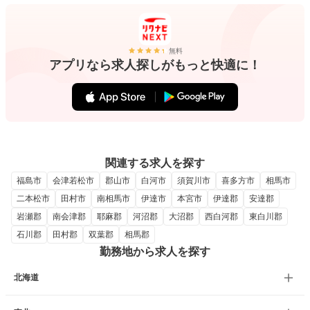
無料
アプリなら求人探しがもっと快適に！
関連する求人を探す
福島市
会津若松市
郡山市
白河市
須賀川市
喜多方市
相馬市
二本松市
田村市
南相馬市
伊達市
本宮市
伊達郡
安達郡
岩瀬郡
南会津郡
耶麻郡
河沼郡
大沼郡
西白河郡
東白川郡
石川郡
田村郡
双葉郡
相馬郡
勤務地から求人を探す
北海道