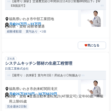
【最寄り:泉駅】交通費支給◎年間休日114日◎実働8時間以下♪【W
EB面談可】
福島県いわき市中部工業団地
月給24万円～33万円
経験・資格 経験者優遇
経験者歓迎
賞与あり
+1個
気になる
正社員
システムキッチン部材の生産工程管理
日晨工業株式会社
【最寄り：勿来駅】賞与年2回！昇給あり◎制服あり
福島県いわき市勿来町関田滝沢
月給26万3970円～30万5870円
経験・資格 ■普通自動車運転免許(AT限定可) 定年60歳、再雇
用上限65歳
完全週休2日制