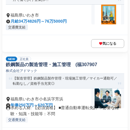
福島県いわき市
月給34万4826円～76万5000円
交通費支給
気になる
NEW
正社員
鉄鋼製品の製造管理・施工管理 (福307907
株式会社アドマック
【製造管理】鉄鋼製品製作管理・現場施工管理／マイカー通勤可／
転勤なし／資格手当充実◎
福島県いわき市小名浜字芳浜
年俸250万円～620万円
求める人材: 【必須資格】 ■普通自動車運転免許 ※必要な経
験・知識・技能等：不問
交通費支給