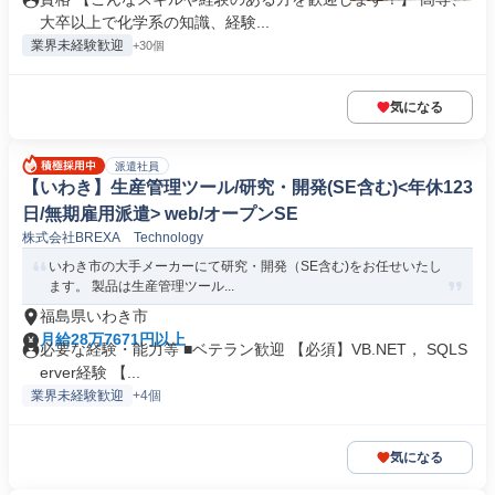
大卒以上で化学系の知識、経験...
業界未経験歓迎
+30個
気になる
派遣社員
【いわき】生産管理ツール/研究・開発(SE含む)<年休123
日/無期雇用派遣> web/オープンSE
株式会社BREXA Technology
いわき市の大手メーカーにて研究・開発（SE含む)をお任せいたし
ます。 製品は生産管理ツール...
福島県いわき市
月給28万7671円以上
必要な経験・能力等 ■ベテラン歓迎 【必須】VB.NET， SQLS
erver経験 【...
業界未経験歓迎
+4個
気になる