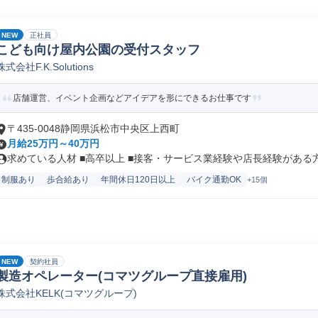
NEW
正社員
こども向け屋内公園の受付スタッフ
株式会社F.K.Solutions
店舗運営、イベント企画などアイデアを形にできるお仕事です
〒435-0048静岡県浜松市中央区上西町
月給25万円～40万円
求めている人材 ■高卒以上 ■接客・サービス業経験や店長経験がある方は
制服あり
歩合給あり
年間休日120日以上
バイク通勤OK
+15個
NEW
契約社員
製造オペレーター(コマツグループ直接雇用)
株式会社KELK(コマツグループ)