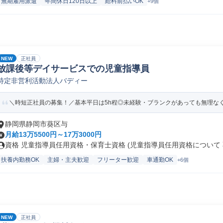
無期雇用派遣
年間休日120日以上
給料前払いOK
+9個
NEW
正社員
放課後等デイサービスでの児童指導員
特定非営利活動法人バディー
＼時短正社員の募集！／基本平日は5h程◎未経験・ブランクがあっても無理な
静岡県静岡市葵区与
月給13万5500円～17万3000円
資格 児童指導員任用資格・保育士資格 (児童指導員任用資格について 不
扶養内勤務OK
主婦・主夫歓迎
フリーター歓迎
車通勤OK
+6個
NEW
正社員