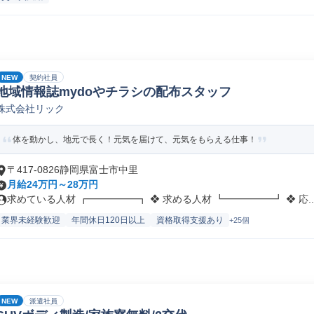
NEW
契約社員
地域情報誌mydoやチラシの配布スタッフ
株式会社リック
体を動かし、地元で長く！元気を届けて、元気をもらえる仕事！
〒417-0826静岡県富士市中里
月給24万円～28万円
求めている人材 ┏━━━━━┓ ❖ 求める人材 ┗━━━━━┛ ❖ 応..
業界未経験歓迎
年間休日120日以上
資格取得支援あり
+25個
NEW
派遣社員