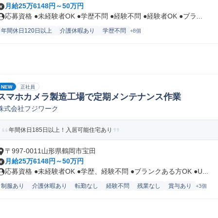
月給25万6148円～50万円
応募資格 ●未経験者OK ●学歴不問 ●経験不問 ●経験者OK ●ブラ...
年間休日120日以上
介護休暇あり
学歴不問
+8個
NEW
正社員
スマホカメラ製造工場で定期メンテナンス作業
株式会社フジワーク
年間休日185日以上！入居可能住宅あり
〒997-0011山形県鶴岡市宝田
月給25万6148円～50万円
応募資格 ●未経験者OK ●学歴、経験不問 ●ブランクある方OK ●U...
制服あり
介護休暇あり
転勤なし
経験不問
残業なし
賞与あり
+3個