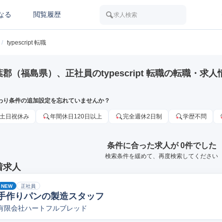
なる
閲覧履歴
求人検索
/
typescript 転職
郡（福島県）、正社員のtypescript 転職の転職・求人
わり条件の追加設定を忘れていませんか？
土日祝休み
年間休日120日以上
完全週休2日制
学歴不問
条件に合った求人が 0件でした
検索条件を緩めて、再度検索してください
着求人
NEW
正社員
手作りパンの製造スタッフ
有限会社ハートフルブレッド