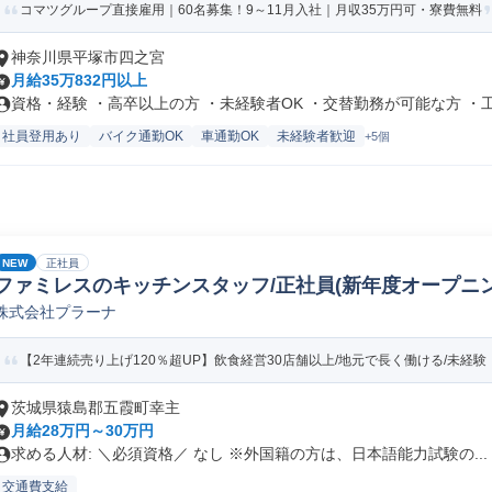
コマツグループ直接雇用｜60名募集！9～11月入社｜月収35万円可・寮費無料
神奈川県平塚市四之宮
月給35万832円以上
資格・経験 ・高卒以上の方 ・未経験者OK ・交替勤務が可能な方 ・工.
社員登用あり
バイク通勤OK
車通勤OK
未経験者歓迎
+5個
NEW
正社員
ファミレスのキッチンスタッフ/正社員(新年度オープニング
株式会社プラーナ
【2年連続売り上げ120％超UP】飲食経営30店舗以上/地元で長く働ける/未経験・
茨城県猿島郡五霞町幸主
月給28万円～30万円
求める人材: ＼必須資格／ なし ※外国籍の方は、日本語能力試験の...
交通費支給