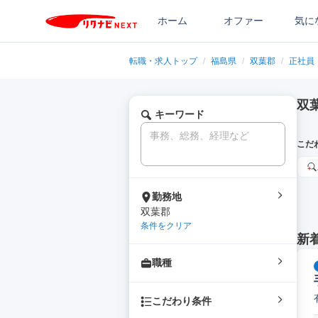
ホーム
オファー
気に
転職・求人トップ
/
福島県
/
双葉郡
/
正社員
双葉
キーワード
こだ
勤務地
双葉郡
条件をクリア
新
職種
こだわり条件