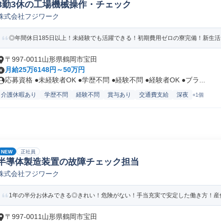
3勤3休の工場機械操作・チェック
株式会社フジワーク
◎年間休日185日以上！未経験でも活躍できる！初期費用ゼロの寮完備！新生
〒997-0011山形県鶴岡市宝田
月給25万6148円～50万円
応募資格 ●未経験者OK ●学歴不問 ●経験不問 ●経験者OK ●ブラ...
介護休暇あり
学歴不問
経験不問
賞与あり
交通費支給
深夜
+1個
NEW
正社員
半導体製造装置の故障チェック担当
株式会社フジワーク
1年の半分お休みできる◎きれい！危険がない！手当充実で安定した働き方！産休
〒997-0011山形県鶴岡市宝田