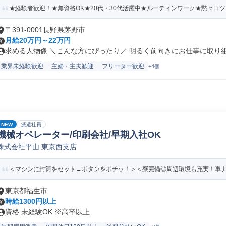
★経験者歓迎！★無資格OK★20代・30代活躍中★ルーティンワーク★黙々コ
〒391-0001長野県茅野市
月給20万円～22万円
求める人物像 ＼こんな方にぴったり／ 明るく前向きにお仕事に取り組め
業界未経験歓迎
主婦・主夫歓迎
フリーター歓迎
+4個
NEW
派遣社員
機械オペレーター/印刷会社/早期入社OK
株式会社平山 東京西支店
＜マシンに封筒をセット→ボタンをポチッ！＞＜寮完備◎周辺環境も充実！車ナシ
東京都福生市
時給1300円以上
資格 未経験OK ※高卒以上