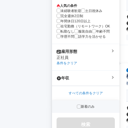
人気の条件
未経験者歓迎
土日祝休み
完全週休2日制
年間休日120日以上
在宅勤務（リモートワーク）OK
転勤なし
服装自由
年齢不問
学歴不問
語学力を活かせる
雇用形態
正社員
条件をクリア
年収
すべての条件をクリア
新着のみ
検索