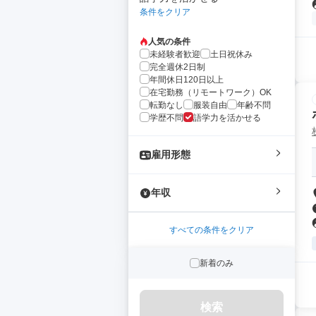
条件をクリア
人気の条件
未経験者歓迎
土日祝休み
完全週休2日制
年間休日120日以上
在宅勤務（リモートワーク）OK
転勤なし
服装自由
年齢不問
学歴不問
語学力を活かせる
雇用形態
年収
すべての条件をクリア
新着のみ
検索