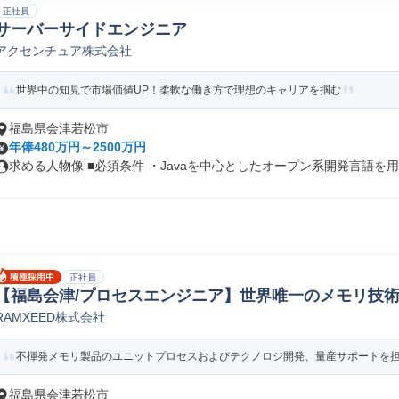
正社員
サーバーサイドエンジニア
アクセンチュア株式会社
世界中の知見で市場価値UP！柔軟な働き方で理想のキャリアを掴む
福島県会津若松市
年俸480万円～2500万円
求める人物像 ■必須条件 ・Javaを中心としたオープン系開発言語を用.
正社員
【福島会津/プロセスエンジニア】世界唯一のメモリ技術/
RAMXEED株式会社
体プロセス設計
不揮発メモリ製品のユニットプロセスおよびテクノロジ開発、量産サポートを担い
福島県会津若松市