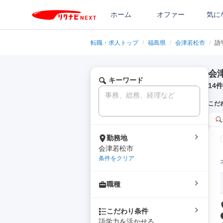
ホーム
オファー
気に
転職・求人トップ
/
福島県
/
会津若松市
/
語
会
キーワード
14
件
こだ
勤務地
会津若松市
条件をクリア
職種
こだわり条件
語学力を活かせる