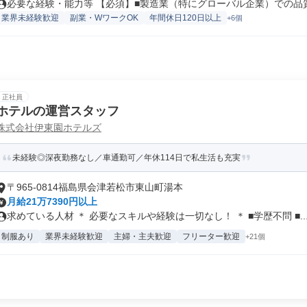
必要な経験・能力等 【必須】■製造業（特にグローバル企業）での品質保
業界未経験歓迎
副業・WワークOK
年間休日120日以上
+6個
正社員
ホテルの運営スタッフ
株式会社伊東園ホテルズ
未経験◎深夜勤務なし／車通勤可／年休114日で私生活も充実
〒965-0814福島県会津若松市東山町湯本
月給21万7390円以上
求めている人材 ＊ 必要なスキルや経験は一切なし！ ＊ ■学歴不問 ■..
制服あり
業界未経験歓迎
主婦・主夫歓迎
フリーター歓迎
+21個