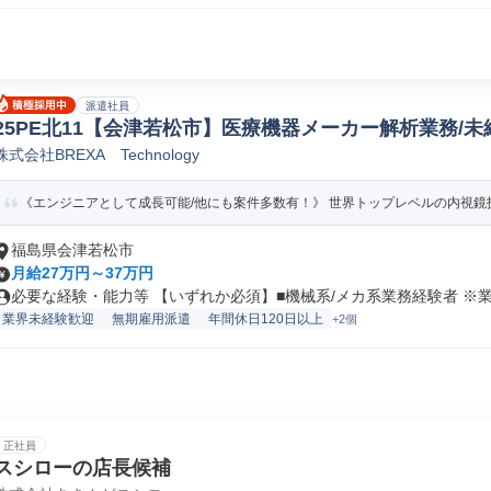
派遣社員
25PE北11【会津若松市】医療機器メーカー解析業務/未
株式会社BREXA Technology
E解析
《エンジニアとして成長可能/他にも案件多数有！》 世界トップレベルの内視鏡技
福島県会津若松市
月給27万円～37万円
必要な経験・能力等 【いずれか必須】■機械系/メカ系業務経験者 ※業務
業界未経験歓迎
無期雇用派遣
年間休日120日以上
+2個
正社員
スシローの店長候補