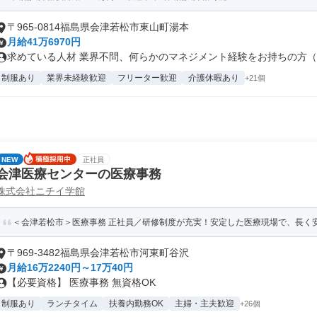
〒965-0814福島県会津若松市東山町湯本
月給41万6970円
求めている人材 業界不問、何らかのマネジメント経験をお持ちの方（店
制服あり
業界未経験歓迎
フリーター歓迎
介護休暇あり
+21個
NEW
正社員
会津医療センターの医療事務
株式会社ニチイ学館
＜会津若松市＞医療事務 正社員／研修制度が充実！安定した医療現場で、長く
〒969-3482福島県会津若松市河東町谷沢
月給16万2240円～17万40円
【必要資格】 医療事務 無資格OK
制服あり
ランチタイム
扶養内勤務OK
主婦・主夫歓迎
+26個