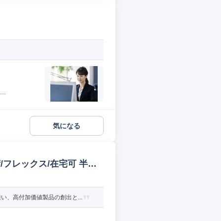
..
気になる
フレックス/在宅可 半導
、高付加価値製品の創出と...