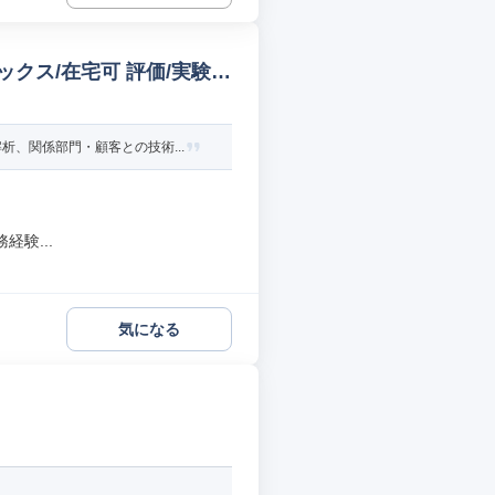
クス/在宅可 評価/実験/
、関係部門・顧客との技術...
験...
気になる