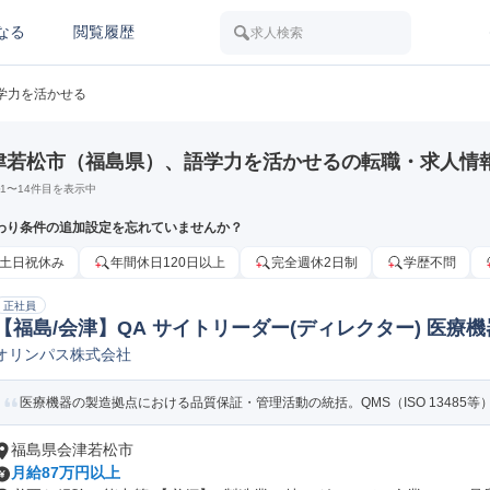
なる
閲覧履歴
求人検索
学力を活かせる
津若松市（福島県）、語学力を活かせるの転職・求人情
1
〜
14
件目を表示中
わり条件の追加設定を忘れていませんか？
土日祝休み
年間休日120日以上
完全週休2日制
学歴不問
正社員
【福島/会津】QA サイトリーダー(ディレクター) 医療
オリンパス株式会社
医療機器の製造拠点における品質保証・管理活動の統括。QMS（ISO 13485等）
福島県会津若松市
月給87万円以上