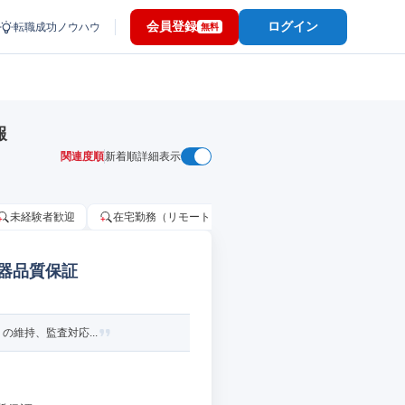
会員登録
ログイン
転職成功ノウハウ
無料
報
関連度順
新着順
詳細表示
未経験者歓迎
在宅勤務（リモートワーク）OK
家賃補助・住宅手当
機器品質保証
の維持、監査対応...