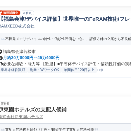
正社員
【福島会津/デバイス評価】世界唯一のFeRAM技術/フレッ
RAMXEED株式会社
テスト(機械/電気/電子製品専門職)
不揮発メモリデバイスの特性・信頼性評価を中心に、評価方針の立案から不良解析
福島県会津若松市
月給30万8000円～45万4000円
必要な経験・能力等 【歓迎】■半導体デバイス評価・信頼性評価の実務経
業界未経験歓迎
副業・WワークOK
年間休日120日以上
+7個
正社員
伊東園ホテルズの支配人候補
株式会社伊東園ホテルズ
支配人昇格後月給47.7万円～/最短半年で支配人昇格可能