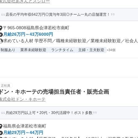
株式会社あきんどスシロー
店長の平均年収642万円◎賞与年3回◎チーム一丸の店舗運営！
〒965-0808福島県会津若松市南町
月給26万円～43万6000円
求めている人材 学歴不問／職種未経験歓迎／業種未経験歓迎／社会人未
制服あり
業界未経験歓迎
ランチタイム
主婦・主夫歓迎
+34個
正社員
ドン・キホーテの売場担当責任者・販売企画
株式会社ドン・キホーテ
月給29万円以上可＊20代・30代活躍中！ポスト多数
福島県会津若松市南町
月給29万円～44万円