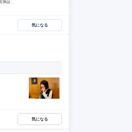
証...
気になる
.
気になる