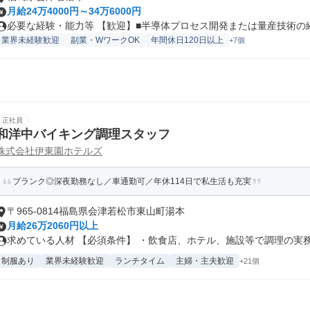
月給24万4000円～34万6000円
必要な経験・能力等 【歓迎】■半導体プロセス開発または量産技術の経験
業界未経験歓迎
副業・WワークOK
年間休日120日以上
+7個
正社員
和洋中バイキング調理スタッフ
株式会社伊東園ホテルズ
ブランク◎深夜勤務なし／車通勤可／年休114日で私生活も充実
〒965-0814福島県会津若松市東山町湯本
月給26万2060円以上
求めている人材 【必須条件】 ・飲食店、ホテル、施設等で調理の実務経
制服あり
業界未経験歓迎
ランチタイム
主婦・主夫歓迎
+21個