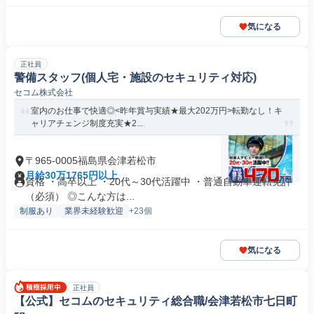
気になる
正社員
警備スタッフ(個人宅・施設のセキュリティ対応)
セコム株式会社
室内のお仕事で快適◎<昨年賞与実績★最大202万円>転勤なし！キ
ャリアチェンジ制度充実★2...
〒965-0005福島県会津若松市
月給30万1765円以上
資格 ・高卒以上 ・20代～30代活躍中 ・普通自動車運転免許
（必須） ◎こんな方は...
制服あり
業界未経験歓迎
+23個
気になる
正社員
【公式】セコムのセキュリティ総合職/会津若松市七日町