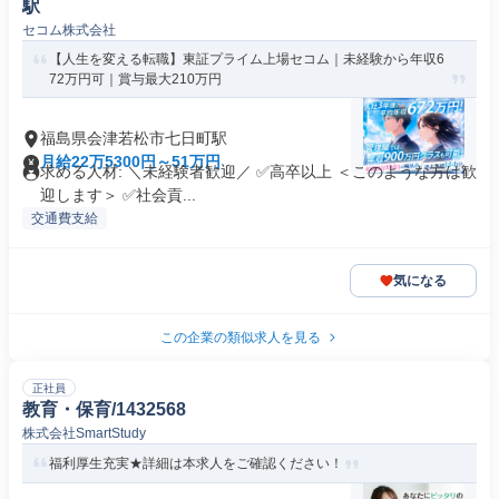
駅
セコム株式会社
【人生を変える転職】東証プライム上場セコム｜未経験から年収6
72万円可｜賞与最大210万円
福島県会津若松市七日町駅
月給22万5300円～51万円
求める人材: ＼未経験者歓迎／ ✅高卒以上 ＜このような方は歓
迎します＞ ✅社会貢...
交通費支給
気になる
この企業の類似求人を見る
正社員
教育・保育/1432568
株式会社SmartStudy
福利厚生充実★詳細は本求人をご確認ください！