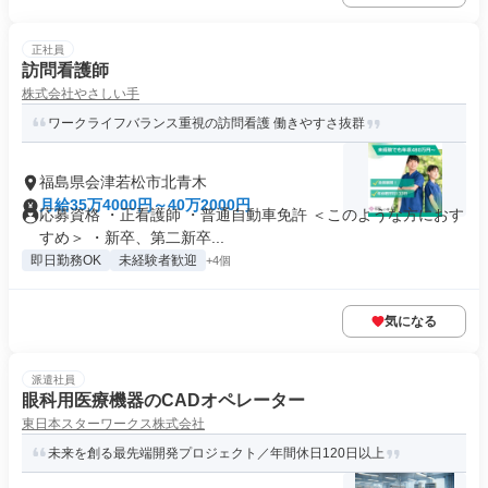
正社員
訪問看護師
株式会社やさしい手
ワークライフバランス重視の訪問看護 働きやすさ抜群
福島県会津若松市北青木
月給35万4000円～40万2000円
応募資格 ・正看護師 ・普通自動車免許 ＜このような方におす
すめ＞ ・新卒、第二新卒...
即日勤務OK
未経験者歓迎
+4個
気になる
派遣社員
眼科用医療機器のCADオペレーター
東日本スターワークス株式会社
未来を創る最先端開発プロジェクト／年間休日120日以上