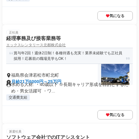
気になる
正社員
経理事務及び接客業務等
エックスレンタリース北都株式会社
賞与年2回！週休2日制！各種待遇も充実！業界未経験でも正社員
採用！応募前の職場見学もOK！
福島県会津若松市町北町
月給21万6000円～25万円
求める人材: ・40歳以下 ※長期キャリア形成を目的とするた
め・男女活躍可 ・ワ...
交通費支給
気になる
派遣社員
ソフトウェア会社でのITアシスタント