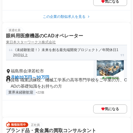
気になる
この企業の類似求人を見る
派遣社員
眼科用医療機器のCADオペレーター
東日本スターワークス株式会社
《未経験歓迎！》未来を創る最先端開発プロジェクト／年間休日1
20日以上
福島県会津若松市
月給20万円～30万円
資格 職業訓練校、機械工学系の高等専門学校をご卒業の方、C
ADの基礎知識をお持ちの方
業界未経験歓迎
+22個
気になる
正社員
ブランド品・貴金属の買取コンサルタント