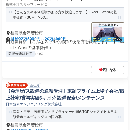
株式会社スタッフサービス
【こんなスキルや経験のある方を歓迎します！】Excel・Wordの基
本操作（SUM、VLO...
福島県会津若松市
月給22万5000円～26万4000円
応募資格 【こんなスキルや経験のある方を歓迎します！】Exc
el・Wordの基本操作（...
業界未経験歓迎
+24個
気になる
正社員
【会津/ガス設備の運転管理】東証プライム上場子会社/借
上社宅/賞与実績6ヶ月分 設備保全/メンテナンス
日本酸素エンジニアリング株式会社
産業・電子・医療用ガスサプライヤーの国内TOPシェアである日本
酸素ホールディングスの国内事...
福島県会津若松市