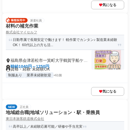
気になる
派遣社員
材料の補充作業
株式会社マイセルフ
日勤専属で長期安定で働けます！ 軽作業でカンタン♪ 製造業未経験
OK！ 60代以上の方も活...
福島県会津若松市一箕町大字鶴賀字船ケ森
東
時給1040円～1250円
資格・経験 未経験OK
制服あり
業界未経験歓迎
+61個
気になる
NEW
正社員
地域総合職|地域ソリューション・駅・乗務員
東日本旅客鉄道株式会社
高卒以上／未経験応募可能／研修や手当充実