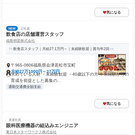
気になる
NEW
正社員
飲食店の店舗運営スタッフ
福島明星株式会社
飲食店スタッフ｜月給27.1万円～｜未経験歓迎｜賞与年2回
〒965-0806福島県会津若松市宝町
月給27万1000円～37万円
求めている人材 ・未経験歓迎 ・40歳以下の方 ※未経験からの
育成を前提とした募集の...
通勤交通費全額支給
気になる
派遣社員
眼科医療機器の組込みエンジニア
東日本スターワークス株式会社