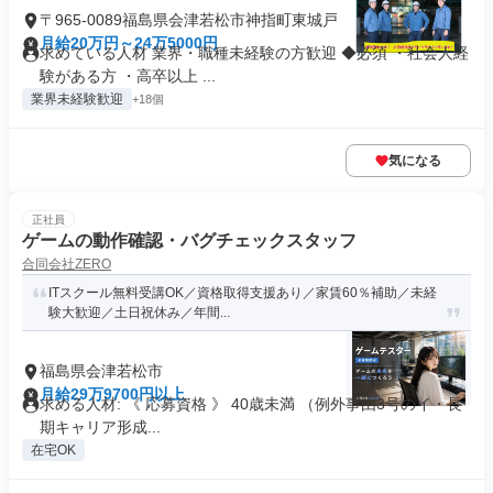
〒965-0089福島県会津若松市神指町東城戸
月給20万円～24万5000円
求めている人材 業界・職種未経験の方歓迎 ◆必須 ・社会人経
験がある方 ・高卒以上 ...
業界未経験歓迎
+18個
気になる
正社員
ゲームの動作確認・バグチェックスタッフ
合同会社ZERO
ITスクール無料受講OK／資格取得支援あり／家賃60％補助／未経
験大歓迎／土日祝休み／年間...
福島県会津若松市
月給29万9700円以上
求める人材: 《 応募資格 》 40歳未満 （例外事由3号のイ・長
期キャリア形成...
在宅OK