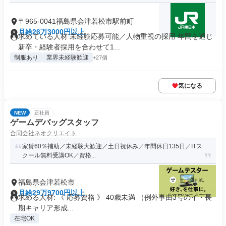
〒965-0041福島県会津若松市駅前町
月給26万3000円以上
求めている人材 未経験応募可能／人物重視の採用 年間を通じ
新卒・経験者採用を合わせて1...
制服あり
業界未経験歓迎
+27個
気になる
NEW
正社員
ゲームデバッグスタッフ
合同会社ネオクリエイト
家賃60％補助／未経験大歓迎／土日祝休み／年間休日135日／ITス
クール無料受講OK／資格...
福島県会津若松市
月給29万9700円以上
求める人材: 《 応募資格 》 40歳未満 （例外事由3号のイ・長
期キャリア形成...
在宅OK