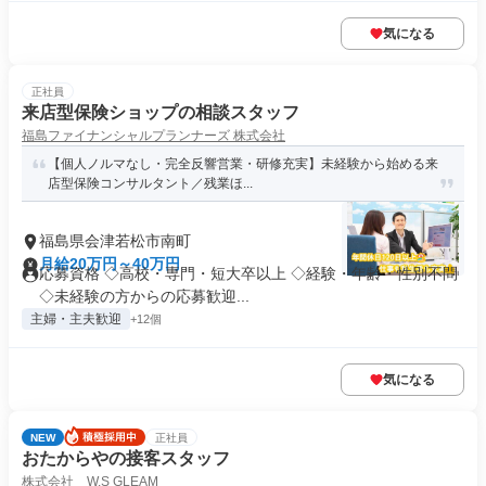
気になる
正社員
来店型保険ショップの相談スタッフ
福島ファイナンシャルプランナーズ 株式会社
【個人ノルマなし・完全反響営業・研修充実】未経験から始める来
店型保険コンサルタント／残業ほ...
福島県会津若松市南町
月給20万円～40万円
応募資格 ◇高校・専門・短大卒以上 ◇経験・年齢・性別不問
◇未経験の方からの応募歓迎...
主婦・主夫歓迎
+12個
気になる
NEW
正社員
おたからやの接客スタッフ
株式会社 W.S GLEAM