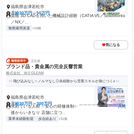
福島県会津若松市
月給30万円～50万円
資格 3D CADを用いた機械設計経験（CATIA V5／SolidWorks
／NX／...
無期雇用派遣
+19個
気になる
正社員
ブランド品・貴金属の完全反響営業
株式会社 W.S GLEAM
飛び込みなし✨ノルマなし◎未経験から営業スキルが身につく✊
福島県会津若松市
月給30万円～300万円
求めている人材 ✨安心の研修体制✨ ￣￣￣￣￣￣￣￣￣ 入社
後からいきなり 店舗に立つ...
業界未経験歓迎
歩合給あり
+31個