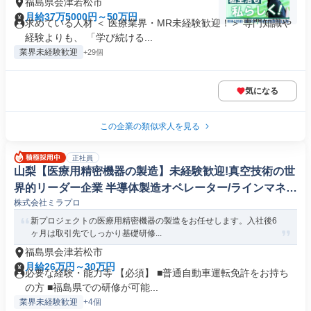
福島県会津若松市
月給37万5000円～50万円
求めている人材 ＜ 医療業界・MR未経験歓迎！＞ 専門知識や
経験よりも、 「学び続ける...
業界未経験歓迎
+29個
気になる
この企業の類似求人を見る
正社員
山梨【医療用精密機器の製造】未経験歓迎!真空技術の世
界的リーダー企業 半導体製造オペレーター/ラインマネー
株式会社ミラプロ
ジャー
新プロジェクトの医療用精密機器の製造をお任せします。入社後6
ヶ月は取引先でしっかり基礎研修...
福島県会津若松市
月給26万円～30万円
必要な経験・能力等 【必須】 ■普通自動車運転免許をお持ち
の方 ■福島県での研修が可能...
業界未経験歓迎
+4個