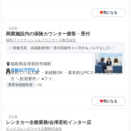
気になる
正社員
商業施設内の保険カウンター接客・受付
福島ファイナンシャルプランナーズ株式会社
研修充実、未経験者9割！賞与実績年４ヶ月分＆ノルマなし◎
福島県会津若松市南町
月給23万円以上
求めている人材 ・未経験OK ・基本的なPCスキルをお持ちの
方 ＼歓迎要件／ ●ファ...
業界未経験歓迎
+7個
気になる
正社員
レンタカー全般業務/会津若松インター店
エックスレンタリース北都株式会社