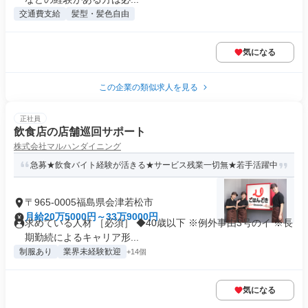
交通費支給
髪型・髪色自由
気になる
この企業の類似求人を見る
正社員
飲食店の店舗巡回サポート
株式会社マルハンダイニング
急募★飲食バイト経験が活きる★サービス残業一切無★若手活躍中
〒965-0005福島県会津若松市
月給20万5000円～33万9000円
求めている人材 ［必須］ ◆40歳以下 ※例外事由3号のイ ※長
期勤続によるキャリア形...
制服あり
業界未経験歓迎
+14個
気になる