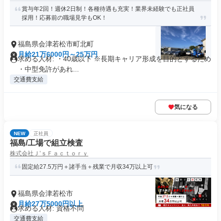
賞与年2回！週休2日制！各種待遇も充実！業界未経験でも正社員
採用！応募前の職場見学もOK！
福島県会津若松市町北町
月給21万6000円～25万円
求める人材: ・40歳以下 ※長期キャリア形成を目的とするため
・中型免許があれ...
交通費支給
気になる
NEW
正社員
福島/工場で組立検査
株式会社Ｊ’ｓＦａｃｔｏｒｙ
固定給27.5万円＋諸手当＋残業で月収34万以上可
福島県会津若松市
月給27万5000円以上
求める人材: 資格不問
交通費支給