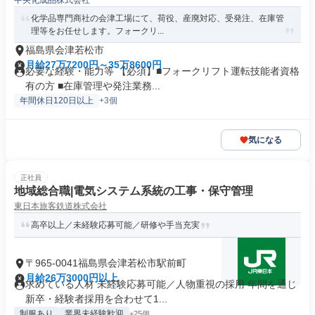
中央化成品株式会社
化学品専門商社の会津工場にて、荷役、産廃対応、受発注、在庫管
理等をお任せします。フォークリ...
福島県会津若松市
月給27万7200円～35万8600円
必要な経験・能力等 【必須】■フォークリフト運転技能者資格
有の方 ■在庫管理や発注業務...
年間休日120日以上
+3個
気になる
正社員
地域総合職|電気システム系統の工事・保守管理
東日本旅客鉄道株式会社
高卒以上／未経験応募可能／研修や手当充実
〒965-0041福島県会津若松市駅前町
月給26万3000円以上
求めている人材 未経験応募可能／人物重視の採用 年間を通じ
新卒・経験者採用を合わせて1...
制服あり
業界未経験歓迎
+25個