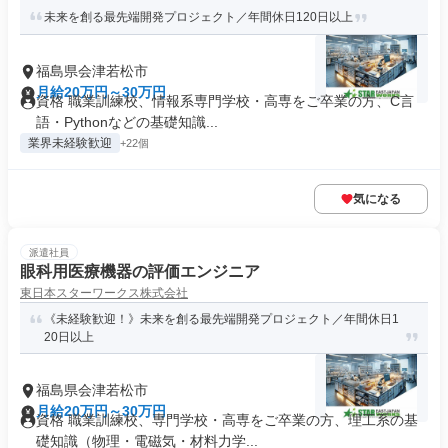
未来を創る最先端開発プロジェクト／年間休日120日以上
福島県会津若松市
月給20万円～30万円
資格 職業訓練校、情報系専門学校・高専をご卒業の方、C言
語・Pythonなどの基礎知識...
業界未経験歓迎
+22個
気になる
派遣社員
眼科用医療機器の評価エンジニア
東日本スターワークス株式会社
《未経験歓迎！》未来を創る最先端開発プロジェクト／年間休日1
20日以上
福島県会津若松市
月給20万円～30万円
資格 職業訓練校、専門学校・高専をご卒業の方、理工系の基
礎知識（物理・電磁気・材料力学...