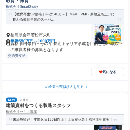
教育・保育
株式会社SmartStudy
【教育再生SV候補｜年収540万～】 M&A・PMI・新規立ち上げに
携わる教育事業のスーパ...
福島県会津若松市栄町
年俸550万円～1000万円
資格 例外事由三号のイ 長期キャリア形成を目的とし35歳以下
の求職者様の募集となります...
交通費支給
気になる
この企業の類似求人を見る
NEW
正社員
建築資材をつくる製造スタッフ
株式会社セキノ興産
未経験歓迎！年間休日120日以上！土日祝休み！福利厚生充実！