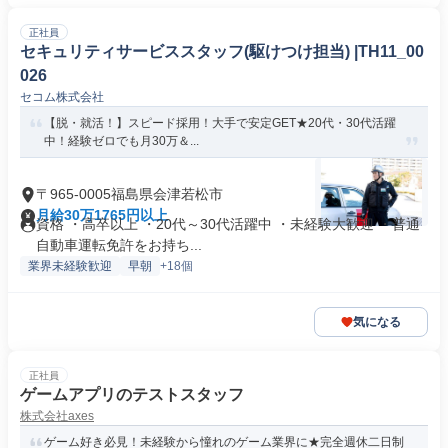
正社員
セキュリティサービススタッフ(駆けつけ担当) |TH11_00
026
セコム株式会社
【脱・就活！】スピード採用！大手で安定GET★20代・30代活躍
中！経験ゼロでも月30万＆...
〒965-0005福島県会津若松市
月給30万1765円以上
資格 ・高卒以上 ・20代～30代活躍中 ・未経験大歓迎 ・普通
自動車運転免許をお持ち...
業界未経験歓迎
早朝
+18個
気になる
正社員
ゲームアプリのテストスタッフ
株式会社axes
ゲーム好き必見！未経験から憧れのゲーム業界に★完全週休二日制