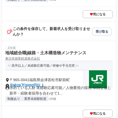
気になる
この条件を保存して、新着求人を受け取りませ
受け取る
んか？
正社員
地域総合職|線路・土木構造物メンテナンス
東日本旅客鉄道株式会社
高卒以上／未経験応募可能／研修や手当充実
〒965-0041福島県会津若松市駅前町
月給26万3000円以上
求めている人材 未経験応募可能／人物重視の採用 年間を通じ
新卒・経験者採用を合わせて1...
制服あり
業界未経験歓迎
+25個
気になる