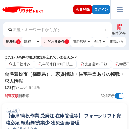
会員登録
ログイン
職種・キーワードから探す
条件保存
勤務地
職種
こだわり条件
雇用形態
年収
新着のみ
1
1
こだわり条件の追加設定を忘れていませんか？
土日祝休み
年間休日120日以上
完全週休2日制
学歴
会津若松市（福島県）、家賃補助・住宅手当ありの転職・
求人情報
173
件
1
〜
100
件目を表示中
関連度順
新着順
詳細表示
正社員
【会津/荷役作業,受発注,在庫管理等】 フォークリフト資
格必須 転勤無/残業少 物流企画/管理