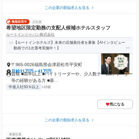
この企業の類似求人を見る
正社員
希望地区限定勤務の支配人候補ホテルスタッフ
ルートインジャパン株式会社
【ルートインホテルズ】未来の店舗責任者を募集【AIインタビュー
動画での1次選考実施中！】
〒965-0026福島県会津若松市平安町
月給31万円～41万円
資格 ■高卒以上 ■バイトリーダーや、少人数チームの リーダー
等の経験がある方 ■基...
中途入社50％以上
+10個
気になる
この企業の類似求人を見る
派遣社員