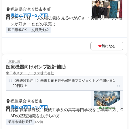
福島県会津若松市本町
月給21万円～25万円
求める人材: ・人の喜ぶ顔を見るのが好き ・美容やファッショ
ンが好き ・ただの販売じ...
即日勤務OK
交通費支給
気になる
派遣社員
医療機器向けポンプ設計補助
東日本スターワークス株式会社
《未経験歓迎！》未来を創る最先端開発プロジェクト／年間休日1
20日以上
福島県会津若松市
月給20万円～30万円
資格 職業訓練校、機械工学系の高等専門学校をご卒業の方、C
ADの基礎知識をお持ちの方
業界未経験歓迎
+22個