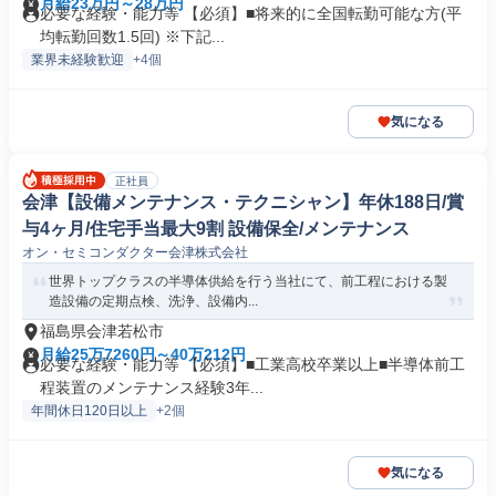
月給23万円～28万円
必要な経験・能力等 【必須】■将来的に全国転勤可能な方(平
均転勤回数1.5回) ※下記...
業界未経験歓迎
+4個
気になる
正社員
会津【設備メンテナンス・テクニシャン】年休188日/賞
与4ヶ月/住宅手当最大9割 設備保全/メンテナンス
オン・セミコンダクター会津株式会社
世界トップクラスの半導体供給を行う当社にて、前工程における製
造設備の定期点検、洗浄、設備内...
福島県会津若松市
月給25万7260円～40万212円
必要な経験・能力等 【必須】■工業高校卒業以上■半導体前工
程装置のメンテナンス経験3年...
年間休日120日以上
+2個
気になる