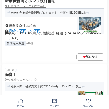
医療機器向けポンプ設計補助
東日本スターワークス株式会社
未来を創る最先端開発プロジェクト／年間休日120日以上
福島県会津若松市
月給30万円～50万円
資格 3D CADを用いた機械設計経験（CATIA V5／SolidWorks
／NX／...
無期雇用派遣
+19個
気になる
正社員
保育士
社会福祉法人どろんこ会
経験不問｜研修充実｜賞与年4.4か月｜年休125日以上
福島県会津若松市河東町広田字横堀
月給24万1500円～31万6500円
ホーム
オファー
気になる
求めている人材 【必須】 ・保育士資格（経験不問） ＜こんな