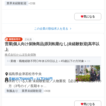
業界未経験歓迎
+22個
気になる
この企業の類似求人を見る
正社員
営業|個人向け保険商品|原則転勤なし|未経験歓迎|高卒以
上
株式会社かんぽ生命保険
業種・職種経験不問◎年休120日以上＜45歳以下の方対象＞
福島県会津若松市中央
月給25万6800円～31万350円
求めている人材 未経験歓迎／人物重視 【必須】 ◎45歳以下の
方（3号のイ／長期キャ...
制服あり
業界未経験歓迎
+36個
気になる