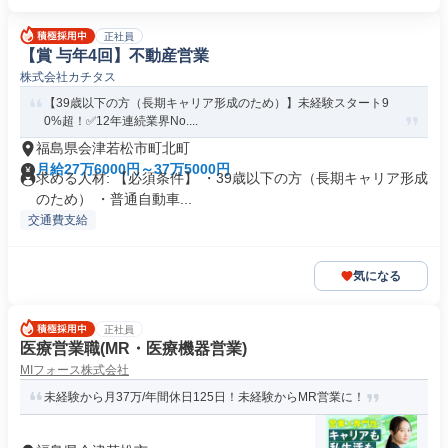
正社員
【賞 与年4回】不動産営業
株式会社カチタス
【39歳以下の方（長期キャリア形成のため）】未経験スタート9
0%超！✅12年連続業界No....
福島県会津若松市町北町
月給27万6000円～37万5000円
求める人材: 【必須条件】 ・39歳以下の方（長期キャリア形成
のため） ・普通自動車...
交通費支給
気になる
正社員
医療営業職(MR・医療機器営業)
MIフォース株式会社
未経験から月37万/年間休日125日！未経験からMR営業に！