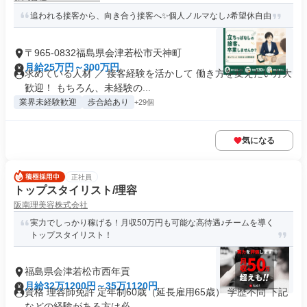
追われる接客から、向き合う接客へ✨個人ノルマなし♪希望休自由
〒965-0832福島県会津若松市天神町
月給25万円～300万円
求めている人材 ／ 接客経験を活かして 働き方を変えたい方大
歓迎！ もちろん、未経験の...
業界未経験歓迎
歩合給あり
+29個
気になる
正社員
トップスタイリスト/理容
阪南理美容株式会社
実力でしっかり稼げる！月収50万円も可能な高待遇♪チームを導く
トップスタイリスト！
福島県会津若松市西年貢
月給32万1200円～35万1120円
資格 理容師免許 定年制60歳（延長雇用65歳） 学歴不問 下記
などの経験がある方は必...