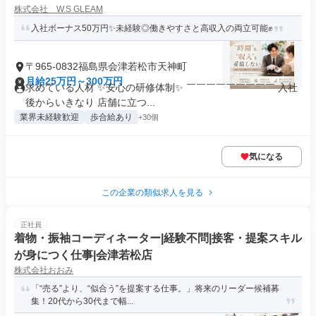
株式会社 W.S GLEAM
入社ボーナス50万円✨未経験◎働きやすさと高収入の両立可能✊
〒965-0832福島県会津若松市天神町
月給25万円～300万円
求めている人材 ✨安心の研修体制✨ ￣￣￣￣￣￣￣￣￣ 入社
後からいきなり 店舗に立つ...
業界未経験歓迎
歩合給あり
+30個
気になる
この企業の類似求人を見る
正社員
着物・振袖コーディネーター|経験不問|接客・提案スキル
が身につく仕事|会津若松店
株式会社おおみ
「“売る”より、“似合う”を提案する仕事。」将来のリーダー候補募
集！20代から30代まで幅...