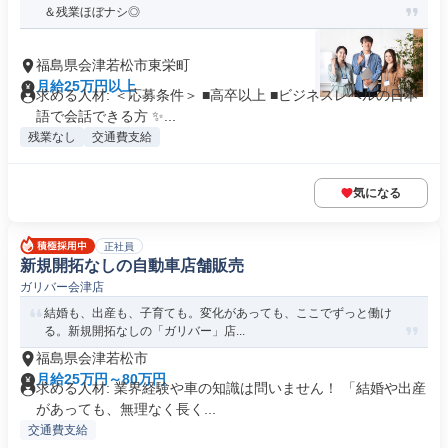
＆残業ほぼナシ◎
福島県会津若松市東栄町
月給25万円以上
求める人材: ＜応募条件＞ ■高卒以上 ■ビジネスレベルの日本
語で会話できる方 ✨...
残業なし
交通費支給
気になる
正社員
新規開拓なしの自動車店舗販売
ガリバー会津店
結婚も、出産も、子育ても。変化があっても、ここでずっと働け
る。新規開拓なしの「ガリバー」店...
福島県会津若松市
月給25万円～80万円
求める人材: 業界経験や車の知識は問いません！ 「結婚や出産
があっても、無理なく長く...
交通費支給