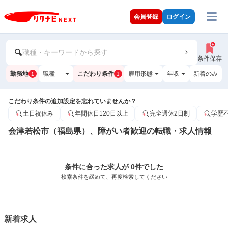
会員登録
ログイン
職種・キーワードから探す
条件保存
勤務地
職種
こだわり条件
雇用形態
年収
新着のみ
1
1
こだわり条件の追加設定を忘れていませんか？
土日祝休み
年間休日120日以上
完全週休2日制
学歴
会津若松市（福島県）、障がい者歓迎の転職・求人情報
条件に合った求人が 0件でした
検索条件を緩めて、再度検索してください
新着求人