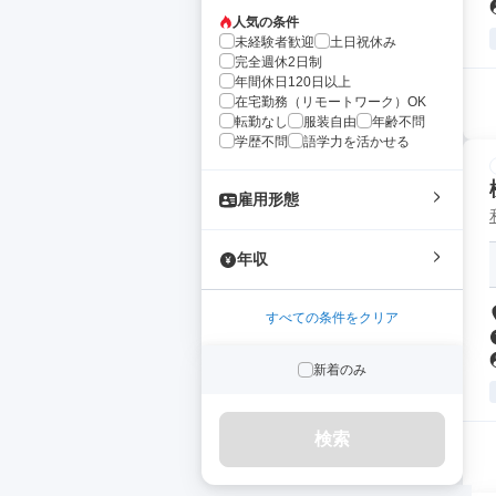
人気の条件
未経験者歓迎
土日祝休み
完全週休2日制
年間休日120日以上
在宅勤務（リモートワーク）OK
転勤なし
服装自由
年齢不問
学歴不問
語学力を活かせる
雇用形態
年収
すべての条件をクリア
新着のみ
検索