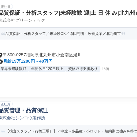
正社員
品質保証・分析スタッフ|未経験歓 迎|土 日 休 み|北九州市/
株式会社グリーンテック
品質保証・分析スタッフ／未経験OK／原因究明・改善提案／北九州市
〒800-0257福岡県北九州市小倉南区湯川
月給19万1200円～40万円
業界未経験歓迎
年間休日120日以上
資格取得支援あり
+13個
正社員
品質管理・品質保証
株式会社シンコウ製作所
【検査スタッフ（行橋工場）】＜中途＞多品種・小ロット・短納期に強みを持つ一