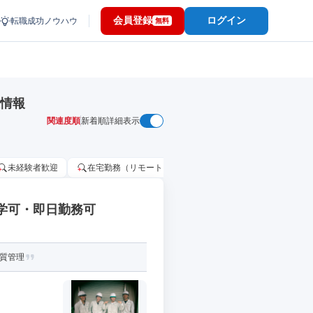
会員登録
ログイン
転職成功ノウハウ
無料
人情報
関連度順
新着順
詳細表示
未経験者歓迎
在宅勤務（リモートワーク）OK
家賃補助・住宅手当
見学可・即日勤務可
品質管理