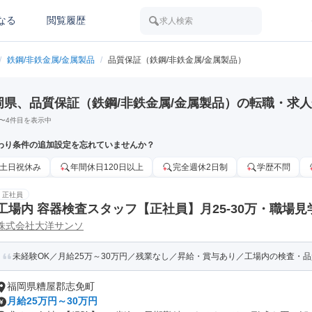
なる
閲覧履歴
求人検索
/
鉄鋼/非鉄金属/金属製品
/
品質保証（鉄鋼/非鉄金属/金属製品）
岡県、品質保証（鉄鋼/非鉄金属/金属製品）の転職・求
〜
4
件目を表示中
わり条件の追加設定を忘れていませんか？
土日祝休み
年間休日120日以上
完全週休2日制
学歴不問
正社員
工場内 容器検査スタッフ【正社員】月25-30万・職場
株式会社大洋サンソ
未経験OK／月給25万～30万円／残業なし／昇給・賞与あり／工場内の検査・
福岡県糟屋郡志免町
月給25万円～30万円