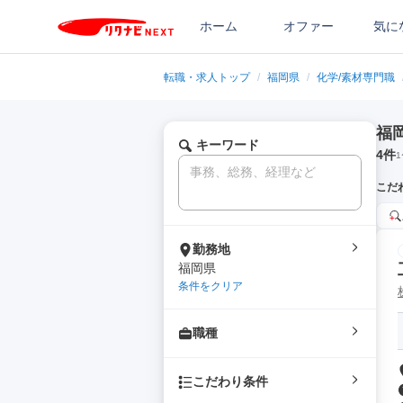
ホーム
オファー
気に
転職・求人トップ
/
福岡県
/
化学/素材専門職
福
キーワード
4
件
1
こだ
勤務地
福岡県
条件をクリア
職種
こだわり条件