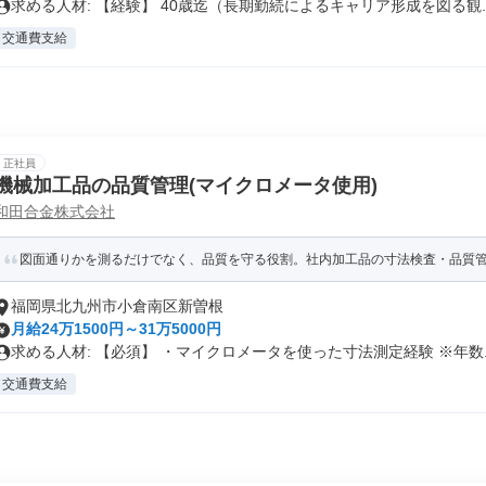
求める人材: 【経験】 40歳迄（長期勤続によるキャリア形成を図る観..
交通費支給
正社員
機械加工品の品質管理(マイクロメータ使用)
和田合金株式会社
図面通りかを測るだけでなく、品質を守る役割。社内加工品の寸法検査・品質
福岡県北九州市小倉南区新曽根
月給24万1500円～31万5000円
求める人材: 【必須】 ・マイクロメータを使った寸法測定経験 ※年数..
交通費支給