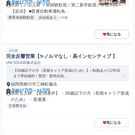
月給27万円～50万円
求めている人材 ＜未経験歓迎／第二新卒歓迎／学歴不問＞
【必須】 ■普通自動車運転免...
業界未経験歓迎
歩合給あり
+24個
気になる
正社員
完全反響営業【✨ノルマなし・高インセンティブ 】
UNI SOUND株式会社
【39歳以下の方（長期キャリア形成のため）】✅転勤あり◎2年目
まで昇給確約！髪型・髪色自由...
福岡県柳川市三橋町藤吉
月給27万円～32万円
求める人材: 【必須条件】 ・39歳以下の方（長期キャリア形成
のため） ・普通運...
交通費支給
気になる