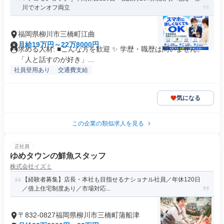
川でオンオフ両立
福岡県柳川市三橋町江曲
月給19万円～22万8000円
求める人材: ■こんな方を歓迎 ✨ 学歴・職歴は問いません。
「人と話すのが好き」...
社員登用あり
交通費支給
気になる
この企業の類似求人を見る
正社員
ゆめタウンの鮮魚スタッフ
株式会社イズミ
【経験者募集】店長・本社も目指せるナショナル社員／年休120日
／借上住宅制度あり／市場対応...
〒832-0827福岡県柳川市三橋町蒲船津