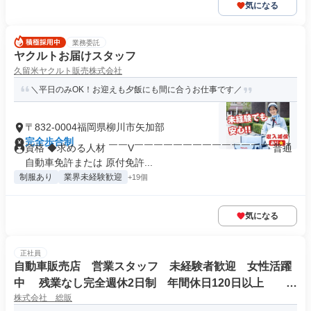
気になる
業務委託
ヤクルトお届けスタッフ
久留米ヤクルト販売株式会社
＼平日のみOK！お迎えも夕飯にも間に合うお仕事です／
〒832-0004福岡県柳川市矢加部
完全歩合制
資格 ◆求める人材 ￣￣V￣￣￣￣￣￣￣￣￣￣￣￣￣￣ 普通
自動車免許または 原付免許...
制服あり
業界未経験歓迎
+19個
気になる
正社員
自動車販売店 営業スタッフ 未経験者歓迎 女性活躍
中 残業なし完全週休2日制 年間休日120日以上 温
株式会社 総販
泉保養所あり