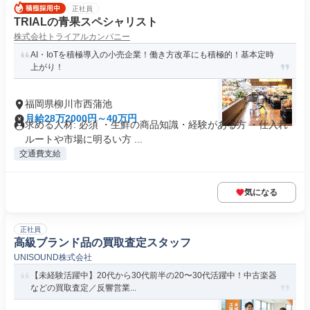
正社員
TRIALの青果スペシャリスト
株式会社トライアルカンパニー
AI・IoTを積極導入の小売企業！働き方改革にも積極的！基本定時
上がり！
福岡県柳川市西蒲池
月給28万2000円～40万円
求める人材: 必須 ・生鮮の商品知識・経験がある方 ・仕入れ
ルートや市場に明るい方 ...
交通費支給
気になる
正社員
高級ブランド品の買取査定スタッフ
UNISOUND株式会社
【未経験活躍中】20代から30代前半の20〜30代活躍中！中古楽器
などの買取査定／反響営業...