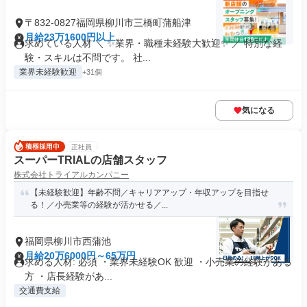
〒832-0827福岡県柳川市三橋町蒲船津
月給23万1600円以上
求めている人材 ＼ ✨業界・職種未経験大歓迎✨ ／ 特別な経
験・スキルは不問です。 社...
業界未経験歓迎
+31個
気になる
正社員
スーパーTRIALの店舗スタッフ
株式会社トライアルカンパニー
【未経験歓迎】年齢不問／キャリアアップ・年収アップを目指せ
る！／小売業等の経験が活かせる／...
福岡県柳川市西蒲池
月給20万6000円～65万円
求める人材: 必須 ・業界未経験OK 歓迎 ・小売業の経験がある
方 ・店長経験があ...
交通費支給