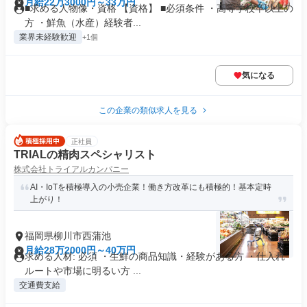
月給22万3000円～33万円
■求める人物像・資格 【資格】 ■必須条件 ・高等学校卒以上の
方 ・鮮魚（水産）経験者...
業界未経験歓迎
+1個
気になる
この企業の類似求人を見る
正社員
TRIALの精肉スペシャリスト
株式会社トライアルカンパニー
AI・IoTを積極導入の小売企業！働き方改革にも積極的！基本定時
上がり！
福岡県柳川市西蒲池
月給28万2000円～40万円
求める人材: 必須 ・生鮮の商品知識・経験がある方 ・仕入れ
ルートや市場に明るい方 ...
交通費支給