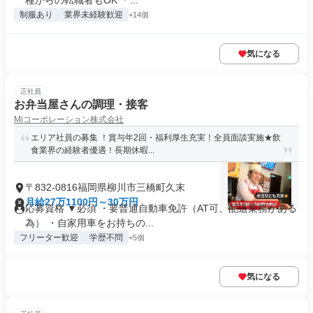
種からの転職者もOK ＊...
制服あり
業界未経験歓迎
+14個
気になる
正社員
お弁当屋さんの調理・接客
Miコーポレーション株式会社
エリア社員の募集 ！賞与年2回・福利厚生充実！全員面談実施★飲
食業界の経験者優遇！長期休暇...
〒832-0816福岡県柳川市三橋町久末
月給27万1100円～30万円
応募資格 ▼必須 ・要普通自動車免許（AT可、配送業務がある
為） ・自家用車をお持ちの...
フリーター歓迎
学歴不問
+5個
気になる