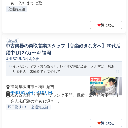
も、入社までに取...
交通費支給
気になる
正社員
中古楽器の買取営業スタッフ【音楽好きな方へ】20代活
躍中 |月27万〜 @福岡
UNI SOUND株式会社
インセンティブ・賞与あり♪ テレアポや飛び込み、ノルマは一切あ
りません！未経験でも安心して...
福岡県柳川市三橋町藤吉
年俸351万円～416万円
求める人材: ＊学歴・ブランク不問、職種・業界経験不問、社
会人未経験の方も歓迎＊ ...
即日勤務OK
交通費支給
気になる