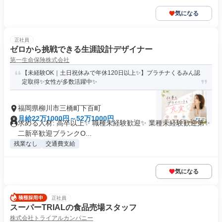
気になる
正社員
ゼロから挑戦できる生涯設計デザイナー
第一生命保険株式会社
【未経験OK｜土日祝休みで年休120日以上✨】プラチナくるみん認
定取得✨女性が多数活躍中✨
福岡県柳川市三橋町下百町
月給22万1000円～52万1000円
求める人材: 高卒以上✨ 職種未経験歓迎✨ 業種未経験歓迎第✨
二新卒歓迎ブランクO...
残業なし
交通費支給
気になる
正社員
スーパーTRIALの食品売場スタッフ
株式会社トライアルカンパニー