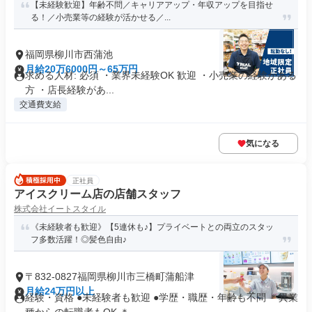
【未経験歓迎】年齢不問／キャリアアップ・年収アップを目指せ
る！／小売業等の経験が活かせる／...
福岡県柳川市西蒲池
月給20万6000円～65万円
求める人材: 必須 ・業界未経験OK 歓迎 ・小売業の経験がある
方 ・店長経験があ...
交通費支給
気になる
正社員
アイスクリーム店の店舗スタッフ
株式会社イートスタイル
《未経験者も歓迎》【5連休も♪】プライベートとの両立のスタッ
フ多数活躍！◎髪色自由♪
〒832-0827福岡県柳川市三橋町蒲船津
月給24万円以上
経験・資格 ●未経験者も歓迎 ●学歴・職歴・年齢も不問 ＊異業