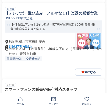
正社員
【テレアポ・飛び込み・ノルマなし!】楽器の反響営業
UNI SOUND株式会社
【✅39歳以下の方】2年で月給＋5万円が自動確定！100%反響×服
装自由◎楽器好きが集まる...
福岡県柳川市三橋町藤吉
月給27万円以上
求める人材: 【必須条件】 39歳以下の方（長期キャリア形成の
ため） 普通自動車...
即日勤務OK
交通費支給
気になる
正社員
スマートフォンの販売や保守対応スタッフ
株式会社タックスインターナショナル
安定した業界→未経験歓迎→社会保険完備→交通費支給→研修制度
ホーム
オファー
気になる
充実→資格取得支援制度有→簡単...