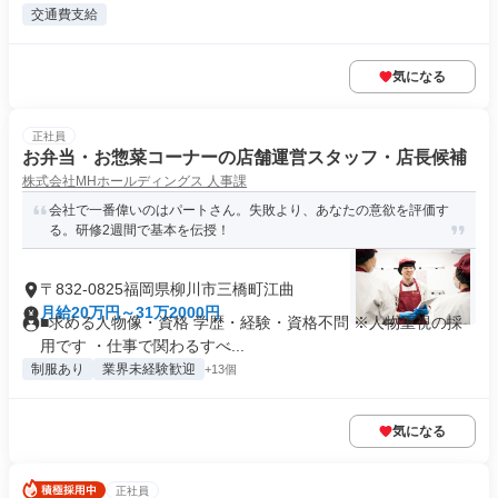
交通費支給
気になる
正社員
お弁当・お惣菜コーナーの店舗運営スタッフ・店長候補
株式会社MHホールディングス 人事課
会社で一番偉いのはパートさん。失敗より、あなたの意欲を評価す
る。研修2週間で基本を伝授！
〒832-0825福岡県柳川市三橋町江曲
月給20万円～31万2000円
■求める人物像・資格 学歴・経験・資格不問 ※人物重視の採
用です ・仕事で関わるすべ...
制服あり
業界未経験歓迎
+13個
気になる
正社員