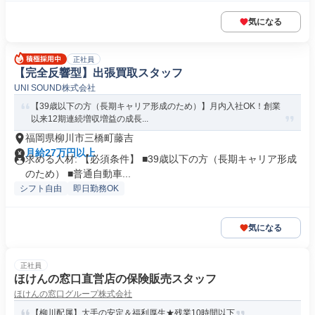
気になる
正社員
【完全反響型】出張買取スタッフ
UNI SOUND株式会社
【39歳以下の方（長期キャリア形成のため）】月内入社OK！創業
以来12期連続増収増益の成長...
福岡県柳川市三橋町藤吉
月給27万円以上
求める人材: 【必須条件】 ■39歳以下の方（長期キャリア形成
のため） ■普通自動車...
シフト自由
即日勤務OK
気になる
正社員
ほけんの窓口直営店の保険販売スタッフ
ほけんの窓口グループ株式会社
【柳川配属】大手の安定＆福利厚生★残業10時間以下