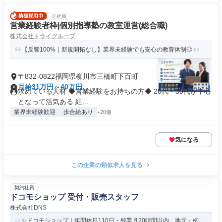
正社員
営業経験者枠|個別指導塾の教室運営(総合職)
株式会社トライグループ
【反響100%｜新規開拓なし】業界未経験でも安心の教育体制◎
〒832-0822福岡県柳川市三橋町下百町
月給31万円～40万円
求めている人材 ◆営業経験をお持ちの方◆ 20代・30代が中心
となって活気ある 組...
業界未経験歓迎
歩合給あり
+20個
気になる
この企業の類似求人を見る
契約社員
ドコモショップ 受付・販売スタッフ
株式会社DNS
✨ドコモショップ｜年間休日110日・残業月20時間以内。地元・柳