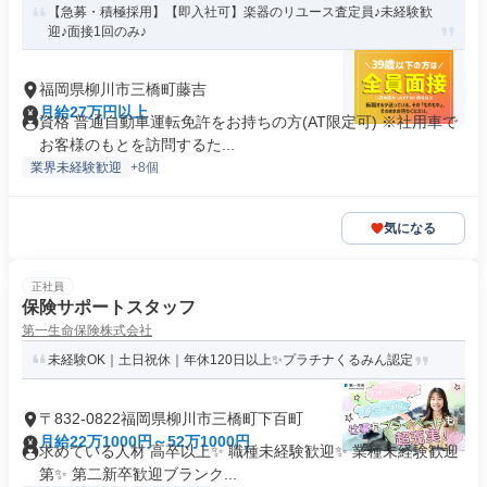
【急募・積極採用】【即入社可】楽器のリユース査定員♪未経験歓
迎♪面接1回のみ♪
福岡県柳川市三橋町藤吉
月給27万円以上
資格 普通自動車運転免許をお持ちの方(AT限定可) ※社用車で
お客様のもとを訪問するた...
業界未経験歓迎
+8個
気になる
正社員
保険サポートスタッフ
第一生命保険株式会社
未経験OK｜土日祝休｜年休120日以上✨プラチナくるみん認定
〒832-0822福岡県柳川市三橋町下百町
月給22万1000円～52万1000円
求めている人材 高卒以上✨ 職種未経験歓迎✨ 業種未経験歓迎
第✨ 第二新卒歓迎ブランク...