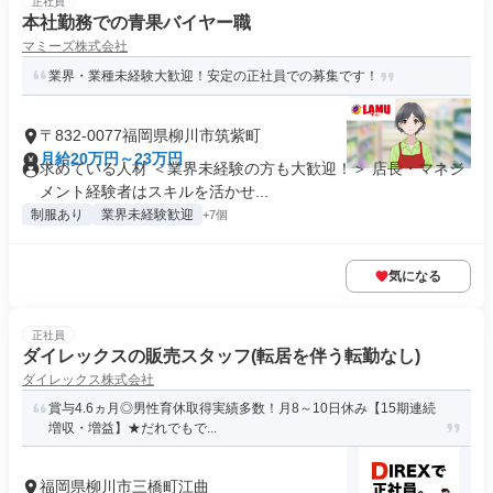
正社員
本社勤務での青果バイヤー職
マミーズ株式会社
業界・業種未経験大歓迎！安定の正社員での募集です！
〒832-0077福岡県柳川市筑紫町
月給20万円～23万円
求めている人材 ＜業界未経験の方も大歓迎！＞ 店長・マネジ
メント経験者はスキルを活かせ...
制服あり
業界未経験歓迎
+7個
気になる
正社員
ダイレックスの販売スタッフ(転居を伴う転勤なし)
ダイレックス株式会社
賞与4.6ヵ月◎男性育休取得実績多数！月8～10日休み【15期連続
増収・増益】★だれでもで...
福岡県柳川市三橋町江曲