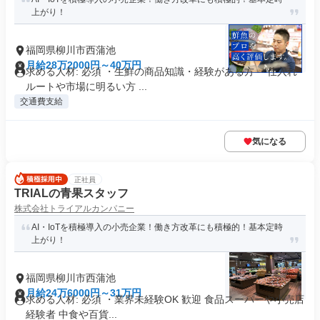
上がり！
福岡県柳川市西蒲池
月給28万2000円～40万円
求める人材: 必須 ・生鮮の商品知識・経験がある方 ・仕入れ
ルートや市場に明るい方 ...
交通費支給
気になる
正社員
TRIALの青果スタッフ
株式会社トライアルカンパニー
AI・IoTを積極導入の小売企業！働き方改革にも積極的！基本定時
上がり！
福岡県柳川市西蒲池
月給24万6000円～31万円
求める人材: 必須 ・業界未経験OK 歓迎 食品スーパーや小売店
経験者 中食や百貨...