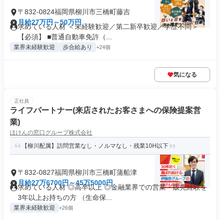
〒832-0824福岡県柳川市三橋町藤吉
月給27万円～50万円
求めている人材 ＜未経験歓迎／第二新卒歓迎／学歴不問＞
【必須】 ■普通自動車免許（...
業界未経験歓迎
歩合給あり
+24個
気になる
正社員
ライフパートナー(来店されたお客さまへの保険提案営
業)
ほけんの窓口グループ株式会社
【柳川配属】訪問営業なし・ノルマなし・残業10H以下
〒832-0827福岡県柳川市三橋町蒲船津
月給27万6700円～45万5000円
求めている人材 ◎高卒以上 ◎金融業界での営業・販売経験を
3年以上お持ちの方 （生命保...
業界未経験歓迎
+26個