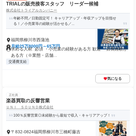
TRIALの販売接客スタッフ リーダー候補
株式会社トライアルカンパニー
年齢不問／日勤固定可！ キャリアアップ・年収アップを目指せ
る！／小売業等の経験が活かせる／...
福岡県柳川市西蒲池
月給25万8000円～65万円
求める人材: 必須 ・小売業の経験がある方 歓迎 ・店長経験が
ある方（※業態・店舗...
交通費支給
気になる
正社員
楽器買取の反響営業
ＵＮＩ ＳＯＵＮＤ株式会社
100％反響営業◎未経験から最短で収入・キャリアアップ！
〒832-0824福岡県柳川市三橋町藤吉