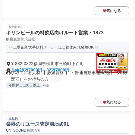
気になる
契約社員
キリンビールの料飲店向けルート営業・1873
麒麟麦酒株式会社
上場企業/大手飲料メーカー/土日祝休み/未経験OK/
〒832-0822福岡県柳川市三橋町下百町
月給28万7000円～32万7000円
求めている人材 【 必須資格 】 ・普通自動車運転免許 （AT限
定可）をお持ちの方 ・...
年間休日120日以上
+6個
気になる
正社員
楽器のリユース査定員/ca001
UNI SOUND株式会社