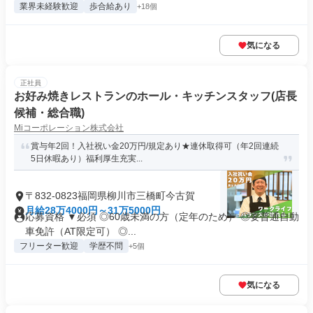
業界未経験歓迎
歩合給あり
+18個
気になる
正社員
お好み焼きレストランのホール・キッチンスタッフ(店長
候補・総合職)
Miコーポレーション株式会社
賞与年2回！入社祝い金20万円/規定あり★連休取得可（年2回連続
5日休暇あり）福利厚生充実...
〒832-0823福岡県柳川市三橋町今古賀
月給28万4000円～31万5000円
応募資格 ▼必須 ◎60歳未満の方（定年のため） ◎要普通自動
車免許（AT限定可） ◎...
フリーター歓迎
学歴不問
+5個
気になる