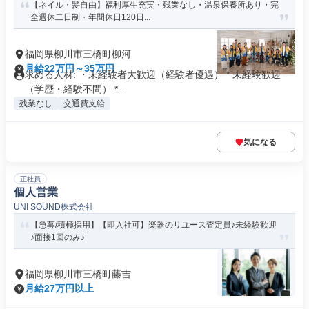
【ネイル・髪自由】福利厚生充実・残業なし・温泉保養所あり・完
全週休二日制・年間休日120日...
福岡県柳川市三橋町柳河
月給22万円～35万円
求める人材: ・未経験者大歓迎（経験者優遇） * 未経験歓迎
（学歴・経験不問） *...
残業なし
交通費支給
気になる
正社員
個人営業
UNI SOUND株式会社
【急募/積極採用】【即入社可】楽器のリユース査定員♪未経験歓迎
♪面接1回のみ♪
福岡県柳川市三橋町藤吉
月給27万円以上