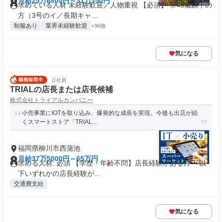
月給25万6800円～31万350円
求めている人材 未経験歓迎／人物重視 【必須】 ◎45歳以下の
方（3号のイ／長期キャ...
制服あり
業界未経験歓迎
+36個
気になる
正社員
TRIALの店長または店長候補
株式会社トライアルカンパニー
小売事業にIOTを取り込み、爆発的な成長を実現。今後も出店が続
くスマートストア「TRIAL...
福岡県柳川市西蒲池
月給37万5000円～65万円
求める人材: 必須 【学歴・年齢不問】店長経験がある方 ～以
下いずれかの店長経験が...
交通費支給
気になる