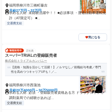
福岡県柳川市三橋町藤吉
月給27万円～32万円
求める人材: 未経験活躍中！！ ■必須事項 ・普通自動車運転免
許（AT限定可） ■...
交通費支給
気になる
正社員
スーパーTRIALの登録販売者
株式会社トライアルカンパニー
【資格・知識を活かして活躍！】ノルマなし／前職給与考慮／専⾨
性を⾼めつつキャリアUPも！／...
福岡県柳川市西蒲池
月給20万4000円～30万5000円
求める人材: 必須 ・登録販売者資格ある方 ドラッグストアや
調剤薬局での経験があれば...
交通費支給