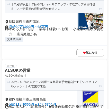
【未経験歓迎】年齢不問／キャリアアップ・年収アップを目指せ
る！／小売業等の経験が活かせる／...
福岡県柳川市西蒲池
月給20万6000円～65万円
求める人材: 必須 ・業界未経験OK 歓迎 ・小売業の経験がある
方 ・店長経験があ...
交通費支給
気になる
正社員
ALSOKの営業
ALSOK株式会社
20代～40代のスタッフ活躍中★業界大手警備会社★【ALSOK（ア
ルソック）】の営業◎未経...
福岡県柳川市三橋町高畑
月給21万9300円～25万3700円
求める人材: 【応募条件】 ■普通自動車免許 ※応募時に無くて