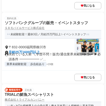
気になる
契約社員
ソフトバンクグループの販売・イベントスタッフ
ＳＢモバイルサービス株式会社
未経験歓迎！週休3日／月給25万円以上✨イベントスタッフ
〒832-0000福岡県柳川市
月給25万1600円以上
求めている人材 ＼学歴不問！販売/通信業界未経験歓迎／ ▶必
須条件 ━━━━━━ ✅...
業界未経験歓迎
歩合給あり
+19個
気になる
正社員
TRIALの鮮魚スペシャリスト
株式会社トライアルカンパニー
AI・IoTを積極導入の小売企業！働き方改革にも積極的！基本定時