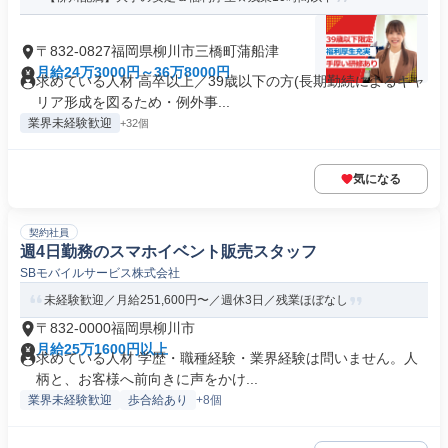
〒832-0827福岡県柳川市三橋町蒲船津
月給24万3000円～36万8000円
求めている人材 高卒以上／39歳以下の方(長期勤続によるキャ
リア形成を図るため・例外事...
業界未経験歓迎
+32個
気になる
契約社員
週4日勤務のスマホイベント販売スタッフ
SBモバイルサービス株式会社
未経験歓迎／月給251,600円〜／週休3日／残業ほぼなし
〒832-0000福岡県柳川市
月給25万1600円以上
求めている人材 学歴・職種経験・業界経験は問いません。人
柄と、お客様へ前向きに声をかけ...
業界未経験歓迎
歩合給あり
+8個