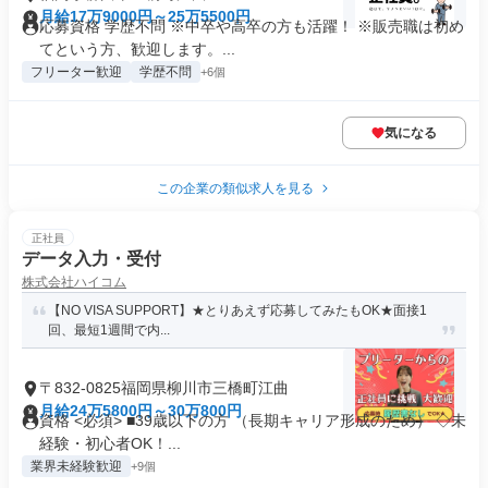
月給17万9000円～25万5500円
応募資格 学歴不問 ※中卒や高卒の方も活躍！ ※販売職は初め
てという方、歓迎します。...
フリーター歓迎
学歴不問
+6個
気になる
この企業の類似求人を見る
正社員
データ入力・受付
株式会社ハイコム
【NO VISA SUPPORT】★とりあえず応募してみたもOK★面接1
回、最短1週間で内...
〒832-0825福岡県柳川市三橋町江曲
月給24万5800円～30万800円
資格 <必須> ■39歳以下の方 （長期キャリア形成のため） ◇未
経験・初心者OK！...
業界未経験歓迎
+9個