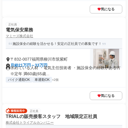
気になる
正社員
電気保安業務
マミーズ株式会社
施設保全の経験を活かせる！安定の正社員での募集です！
〒832-0077福岡県柳川市筑紫町
月給21万円～33万円
求めている人材 ・電気主任技術者 ・施設保全の経験がある方
※定年 満60歳(65歳...
バイク通勤OK
車通勤OK
+2個
気になる
正社員
TRIALの販売接客スタッフ 地域限定正社員
株式会社トライアルカンパニー