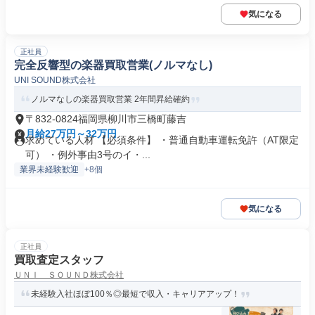
気になる
正社員
完全反響型の楽器買取営業(ノルマなし)
UNI SOUND株式会社
ノルマなしの楽器買取営業 2年間昇給確約
〒832-0824福岡県柳川市三橋町藤吉
月給27万円～32万円
求めている人材 【必須条件】 ・普通自動車運転免許（AT限定
可） ・例外事由3号のイ・...
業界未経験歓迎
+8個
気になる
正社員
買取査定スタッフ
ＵＮＩ ＳＯＵＮＤ株式会社
未経験入社ほぼ100％◎最短で収入・キャリアアップ！