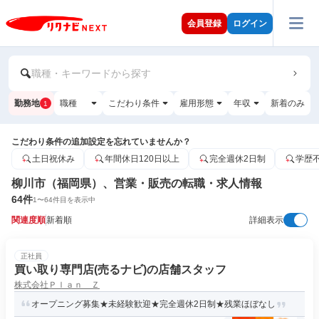
会員登録
ログイン
職種・キーワードから探す
勤務地
職種
こだわり条件
雇用形態
年収
新着のみ
1
こだわり条件の追加設定を忘れていませんか？
土日祝休み
年間休日120日以上
完全週休2日制
学歴
柳川市（福岡県）、営業・販売の転職・求人情報
64
件
1
〜
64
件目を表示中
関連度順
新着順
詳細表示
正社員
買い取り専門店(売るナビ)の店舗スタッフ
株式会社Ｐｌａｎ Ｚ
オープニング募集★未経験歓迎★完全週休2日制★残業ほぼなし