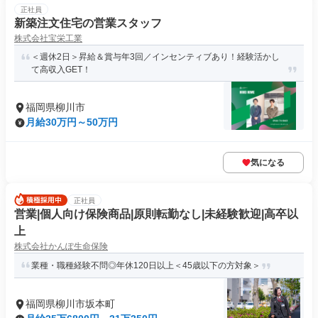
正社員
新築注文住宅の営業スタッフ
株式会社宝栄工業
＜週休2日＞昇給＆賞与年3回／インセンティブあり！経験活かし
て高収入GET！
福岡県柳川市
月給30万円～50万円
気になる
正社員
営業|個人向け保険商品|原則転勤なし|未経験歓迎|高卒以
上
株式会社かんぽ生命保険
業種・職種経験不問◎年休120日以上＜45歳以下の方対象＞
福岡県柳川市坂本町