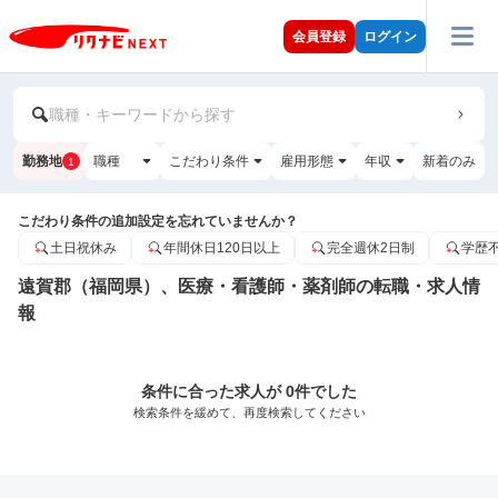
会員登録
ログイン
職種・キーワードから探す
勤務地
職種
こだわり条件
雇用形態
年収
新着のみ
1
こだわり条件の追加設定を忘れていませんか？
土日祝休み
年間休日120日以上
完全週休2日制
学歴
遠賀郡（福岡県）、医療・看護師・薬剤師の転職・求人情
報
条件に合った求人が 0件でした
検索条件を緩めて、再度検索してください