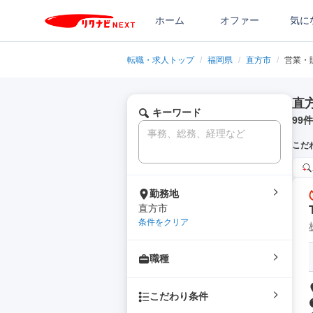
ホーム
オファー
気に
転職・求人トップ
/
福岡県
/
直方市
/
営業・
直
キーワード
99
件
こだ
勤務地
直方市
条件をクリア
職種
こだわり条件