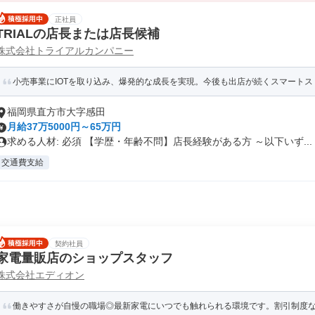
正社員
TRIALの店長または店長候補
株式会社トライアルカンパニー
小売事業にIOTを取り込み、爆発的な成長を実現。今後も出店が続くスマートスト
福岡県直方市大字感田
月給37万5000円～65万円
求める人材: 必須 【学歴・年齢不問】店長経験がある方 ～以下いず...
交通費支給
契約社員
家電量販店のショップスタッフ
株式会社エディオン
働きやすさが自慢の職場◎最新家電にいつでも触れられる環境です。割引制度