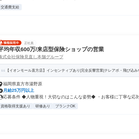
交通費支給
正社員
平均年収600万/来店型保険ショップの営業
株式会社保険見直し本舗グループ
【イオンモール直方店】インセンティブあり|完全反響営業|テレアポ・飛び込
福岡県直方市湯野原
月給25万円以上
応募条件 ◆人物重視！大切なのはこんな姿勢◆ ・お客様に丁寧な応対が
資格取得支援あり
研修あり
ブランクOK