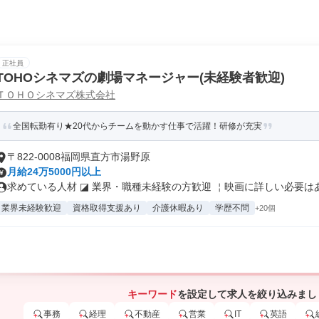
正社員
TOHOシネマズの劇場マネージャー(未経験者歓迎)
ＴＯＨＯシネマズ株式会社
全国転勤有り★20代からチームを動かす仕事で活躍！研修が充実
〒822-0008福岡県直方市湯野原
月給24万5000円以上
求めている人材 ◪ 業界・職種未経験の方歓迎 ￤映画に詳しい必要はあり
業界未経験歓迎
資格取得支援あり
介護休暇あり
学歴不問
+20個
キーワード
を設定して求人を絞り込みまし
事務
経理
不動産
営業
IT
英語