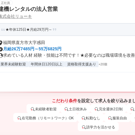
正社員
建機レンタルの法人営業
株式会社リョーキ
★年休125日★月給29万円～
福岡県直方市大字感田
月給26万7485円～55万6825円
求めている人材 経験・技能は不問です！★必要なのは職場環境を改善・
業界未経験歓迎
年間休日120日以上
資格取得支援あり
+20個
こだわり条件
を設定して求人を絞り込みま
未経験者歓迎
土日祝休み
完全週休2日制
在宅勤務（リモートワーク）OK
転勤なし
服装自由
語学力を活かせる