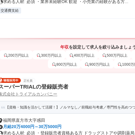
求める人材: 必須 ・業界未経験OK 歓迎 ・小売業の経験がある方...
交通費支給
年収
を設定して求人を絞り込みましょ
200万円以上
300万円以上
400万円以上
500万円以上
800万円以上
900万円以上
1000
正社員
スーパーTRIALの登録販売者
株式会社トライアルカンパニー
【資格・知識を活かして活躍！】ノルマなし／前職給与考慮／専⾨性を⾼めつつキ
福岡県直方市大字感田
月給20万4000円～30万5000円
求める人材: 必須 ・登録販売者資格ある方 ドラッグストアや調剤薬局..