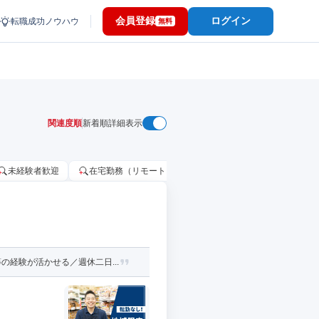
会員登録
ログイン
転職成功ノウハウ
無料
関連度順
新着順
詳細表示
未経験者歓迎
在宅勤務（リモートワーク）OK
家賃補助・住宅手当
経験が活かせる／週休二日...