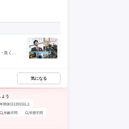
良く...
気になる
しょう
年間休日120日以上
年齢不問
学歴不問