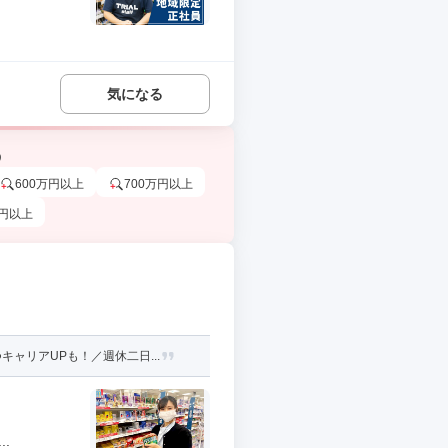
気になる
う
600万円以上
700万円以上
万円以上
ャリアUPも！／週休二日...
.