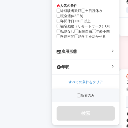
人気の条件
未経験者歓迎
土日祝休み
完全週休2日制
年間休日120日以上
在宅勤務（リモートワーク）OK
転勤なし
服装自由
年齢不問
学歴不問
語学力を活かせる
雇用形態
年収
すべての条件をクリア
新着のみ
検索