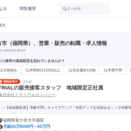
なる
閲覧履歴
求人検索
販売
方市（福岡県）、営業・販売の転職・求人情報
1
〜
99
件目を表示中
わり条件の追加設定を忘れていませんか？
土日祝休み
年間休日120日以上
完全週休2日制
学歴不問
正社員
TRIALの販売接客スタッフ 地域限定正社員
株式会社トライアルカンパニー
【未経験歓迎】年齢不問／キャリアアップ・年収アップを目指せる！／小売業等の
福岡県直方市大字感田
月給20万6000円～65万円