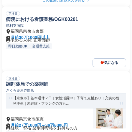
この企業の類似求人を見る
正社員
病院における看護業務/OGK00201
摩利支病院
福岡県宗像市東郷
月給30万1000円以上
求める人材: 正看護師
即日勤務OK
交通費支給
気になる
正社員
調剤薬局での薬剤師
さくら薬局赤間店
【宗像市】基本週休２日｜女性活躍中｜子育て支援あり｜充実の福
利厚生｜未経験・ブランクの方も...
福岡県宗像市須恵
月給27万1000円～36万6000円
経験・資格 薬剤師資格をお持ちの方