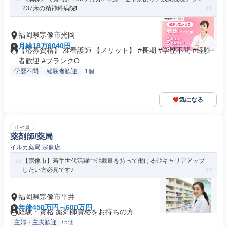
237床の精神科病院❗️
福岡県宗像市光岡
月給18万6040円
【応募資格】 准看護師 【メリット】 #長期 #学歴不問 #経験
者歓迎 #ブランクO...
学歴不問
経験者歓迎
+1個
気になる
正社員
薬剤師/薬局
イルカ薬局 宗像店
【宗像市】若手世代活躍中◎裁量を持って働ける◎キャリアアップ
したい方必見です♪
福岡県宗像市平井
年俸450万円～600万円
経験・資格 薬剤師資格をお持ちの方
主婦・主夫歓迎
+5個