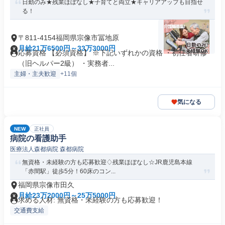
日勤のみ★残業ほぼなし★子育てと両立★キャリアアップも目指せ
る！
〒811-4154福岡県宗像市冨地原
月給21万6500円～33万3000円
応募資格 【必須資格】 ※下記いずれかの資格 ・初任者研修
（旧ヘルパー2級） ・実務者...
主婦・主夫歓迎
+11個
気になる
NEW
正社員
病院の看護助手
医療法人森都病院 森都病院
無資格・未経験の方も応募歓迎♢残業ほぼなし☆JR鹿児島本線
「赤間駅」徒歩5分！60床のコン...
福岡県宗像市田久
月給23万2000円～25万5000円
求める人材: 無資格・未経験の方も応募歓迎！
交通費支給