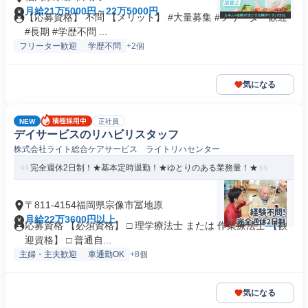
月給21万5000円～22万5000円
【応募資格】 不問 【メリット】 #大量募集 #フリーター歓迎
#長期 #学歴不問 ...
フリーター歓迎
学歴不問
+2個
気になる
NEW
正社員
デイサービスのリハビリスタッフ
株式会社ライト総合ケアサービス ライトリハセンター
完全週休2日制！★基本定時退勤！★ゆとりのある業務量！★
〒811-4154福岡県宗像市冨地原
月給22万3600円以上
応募資格 【必須資格】 □ 理学療法士 または 作業療法士 【歓
迎資格】 □ 普通自...
主婦・主夫歓迎
車通勤OK
+8個
気になる