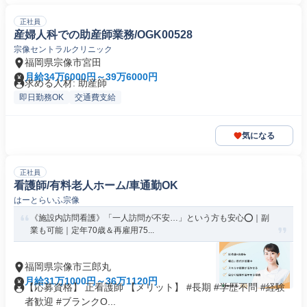
正社員
産婦人科での助産師業務/OGK00528
宗像セントラルクリニック
福岡県宗像市宮田
月給34万6000円～39万6000円
求める人材: 助産師
即日勤務OK
交通費支給
気になる
正社員
看護師/有料老人ホーム/車通勤OK
はーとらいふ宗像
《施設内訪問看護》「一人訪問が不安…」という方も安心⭕｜副
業も可能｜定年70歳＆再雇用75...
福岡県宗像市三郎丸
月給31万1000円～36万1120円
【応募資格】 正看護師 【メリット】 #長期 #学歴不問 #経験
者歓迎 #ブランクO...