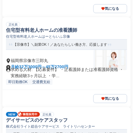
気になる
正社員
住宅型有料老人ホームの准看護師
住宅型有料老人ホームはーとらいふ宗像
【宗像市】＼副業OK！／あなたらしい働き方、応援します
福岡県宗像市三郎丸
月給32万3000円～45万2700円
求める人材: 【応募要件】 ・正看護師または准看護師資格 ・
実務経験3ヶ月以上 ・学...
即日勤務OK
交通費支給
気になる
NEW
正社員
デイサービスのケアスタッフ
株式会社ライト総合ケアサービス ライトリハセンター