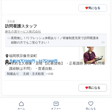
気になる
正社員
訪問看護スタッフ
麻生介護サービス株式会社
夜勤無し！/リフレッシュ休暇あり！／研修制度充実で訪問看護未
経験の方でもご安心下さい！
福岡県宗像市栄町
月給29万7000円～33万7300円
■求める人物像・資格 【応募資格】 ・正看護師 必須（訪問看
護経験は不問） ・普通自動...
制服あり
主婦・主夫歓迎
+16個
気になる
正社員
介護関連施設の正看護師
ホーム
オファー
気になる
はーとらいふ宗像