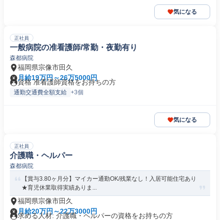
気になる
正社員
一般病院の准看護師/常勤・夜勤有り
森都病院
福岡県宗像市田久
月給19万円～26万5000円
資格 准看護師資格をお持ちの方
通勤交通費全額支給
+3個
気になる
正社員
介護職・ヘルパー
森都病院
【賞与3.80ヶ月分】マイカー通勤OK/残業なし！入居可能住宅あり
★育児休業取得実績ありま...
福岡県宗像市田久
月給20万円～22万3000円
求める人材: 介護職・ヘルパーの資格をお持ちの方