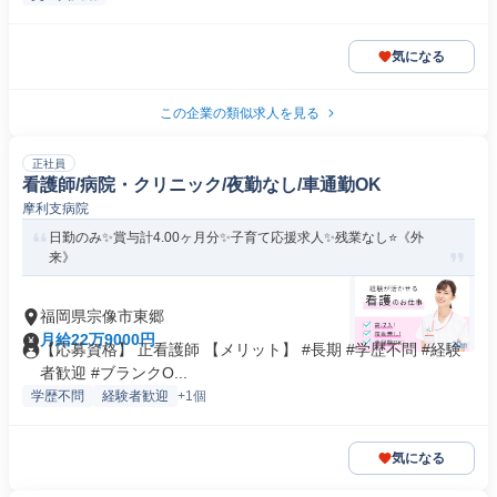
気になる
この企業の類似求人を見る
正社員
看護師/病院・クリニック/夜勤なし/車通勤OK
摩利支病院
日勤のみ✨賞与計4.00ヶ月分✨子育て応援求人✨残業なし⭐《外
来》
福岡県宗像市東郷
月給22万9000円
【応募資格】 正看護師 【メリット】 #長期 #学歴不問 #経験
者歓迎 #ブランクO...
学歴不問
経験者歓迎
+1個
気になる