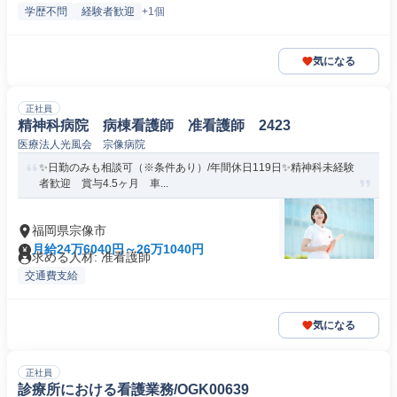
学歴不問
経験者歓迎
+1個
気になる
正社員
精神科病院 病棟看護師 准看護師 2423
医療法人光風会 宗像病院
✨日勤のみも相談可（※条件あり）/年間休日119日✨精神科未経験
者歓迎 賞与4.5ヶ月 車...
福岡県宗像市
月給24万6040円～26万1040円
求める人材: 准看護師
交通費支給
気になる
正社員
診療所における看護業務/OGK00639