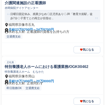
介護関連施設の正看護師
赤間病院デイケアセンター
日曜日固定休み、残業少なめ◇託児所あり◇JR「教育大前駅」徒
歩7分◇子育てとの両立が目指せ...
福岡県宗像市石丸
月給23万8700円～24万8700円
求める人材: 正看護師の資格をお持ちの方
交通費支給
気になる
正社員
特別養護老人ホームにおける看護業務/OGK00462
特別養護老人ホーム むなかた
福岡県宗像市用山
月給19万7400円～20万8000円
求める人材: 正准問わず
即日勤務OK
交通費支給
気になる