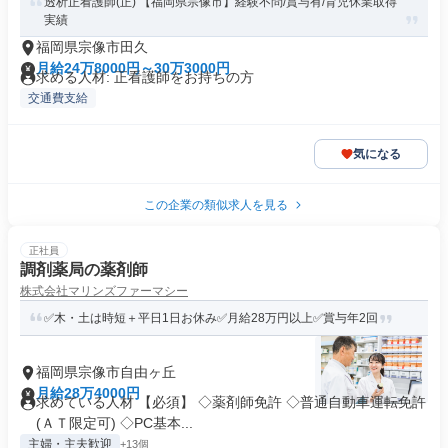
透析正看護師(正) 【福岡県宗像市】経験不問/賞与有/育児休業取得
実績
福岡県宗像市田久
月給24万8000円～30万3000円
求める人材: 正看護師をお持ちの方
交通費支給
気になる
この企業の類似求人を見る
正社員
調剤薬局の薬剤師
株式会社マリンズファーマシー
✅木・土は時短＋平日1日お休み✅月給28万円以上✅賞与年2回
福岡県宗像市自由ヶ丘
月給28万4000円
求めている人材 【必須】 ◇薬剤師免許 ◇普通自動車運転免許
(ＡＴ限定可) ◇PC基本...
主婦・主夫歓迎
+13個