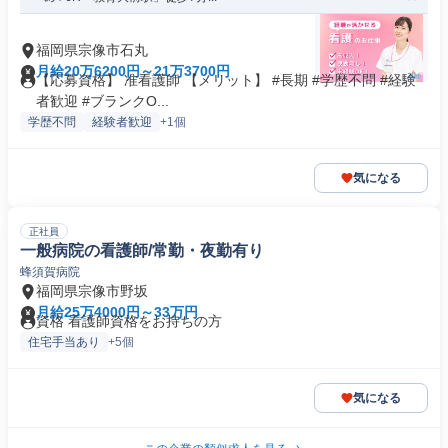
福岡県宗像市石丸
月給20万6200円～21万3700円
【応募資格】 准看護師 【メリット】 #長期 #学歴不問 #経験
者歓迎 #ブランクO...
学歴不問
経験者歓迎
+1個
気になる
正社員
一般病院の看護師/常勤・夜勤有り
蜂須賀病院
福岡県宗像市野坂
月給25万4000円～33万円
資格 看護師資格をお持ちの方
住宅手当あり
+5個
気になる