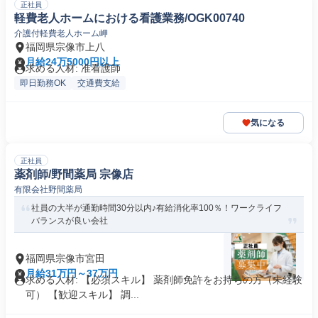
正社員
軽費老人ホームにおける看護業務/OGK00740
介護付軽費老人ホーム岬
福岡県宗像市上八
月給24万5000円以上
求める人材: 准看護師
即日勤務OK
交通費支給
気になる
正社員
薬剤師/野間薬局 宗像店
有限会社野間薬局
社員の大半が通勤時間30分以内♪有給消化率100％！ワークライフ
バランスが良い会社
福岡県宗像市宮田
月給31万円～37万円
求める人材: 【必須スキル】 薬剤師免許をお持ちの方（未経験
可） 【歓迎スキル】 調...