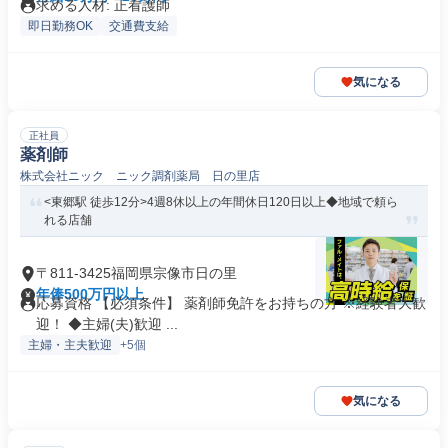
求める人材: 正看護師
即日勤務OK
交通費支給
気になる
正社員
薬剤師
株式会社ニック ニック調剤薬局 日の里店
<東郷駅 徒歩12分>4週8休以上の年間休日120日以上◆地域で頼ら
れる店舗
〒811-3425福岡県宗像市日の里
年俸500万円以上
応募資格 【必須条件】 薬剤師免許をお持ちの方 ※経験者大歓
迎！ ◆主婦(夫)歓迎 ...
主婦・主夫歓迎
+5個
気になる