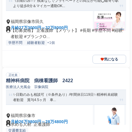
《日勤のみ✨》残業なしでプライベートとの両立が可能⭕最寄り駅
より徒歩8分＆マイカー通勤OK...
福岡県宗像市田久
月給27万3000円～32万8000円
【応募資格】 正看護師 【メリット】 #長期 #学歴不問 #経験
者歓迎 #ブランクO...
学歴不問
経験者歓迎
+1個
気になる
正社員
精神科病院 病棟看護師 2422
医療法人光風会 宗像病院
✨日勤のみも相談可（※条件あり）/年間休日119日✨精神科未経験
者歓迎 賞与4.5ヶ月 車...
福岡県宗像市
月給26万9800円～28万4800円
求める人材: 正看護師
交通費支給