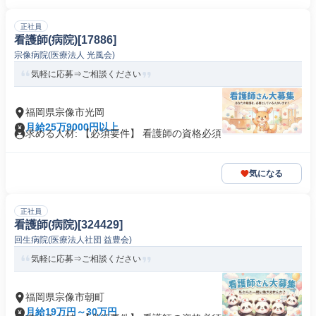
正社員
看護師(病院)[17886]
宗像病院(医療法人 光風会)
気軽に応募⇒ご相談ください
福岡県宗像市光岡
月給25万9000円以上
求める人材: 【必須要件】 看護師の資格必須
気になる
正社員
看護師(病院)[324429]
回生病院(医療法人社団 益豊会)
気軽に応募⇒ご相談ください
福岡県宗像市朝町
月給19万円～30万円