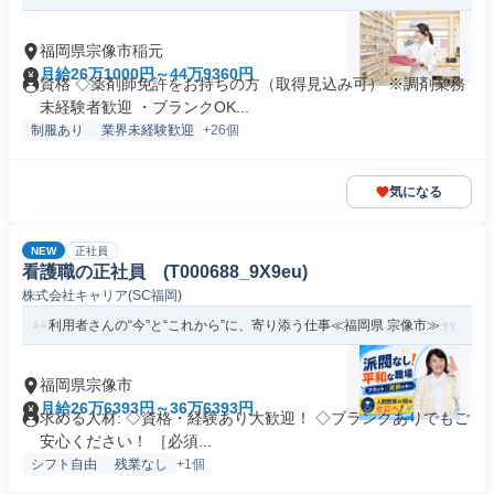
福岡県宗像市稲元
月給26万1000円～44万9360円
資格 ◇薬剤師免許をお持ちの方（取得見込み可） ※調剤業務
未経験者歓迎 ・ブランクOK...
制服あり
業界未経験歓迎
+26個
気になる
NEW
正社員
看護職の正社員 (T000688_9X9eu)
株式会社キャリア(SC福岡)
利用者さんの“今”と“これから”に、寄り添う仕事≪福岡県 宗像市≫
福岡県宗像市
月給26万6393円～36万6393円
求める人材: ◇資格・経験あり大歓迎！ ◇ブランクありでもご
安心ください！ ［必須...
シフト自由
残業なし
+1個