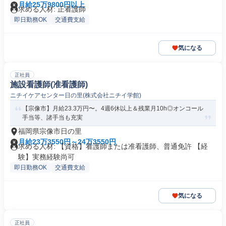
月給25万9800円以上
求める人材: 正看護師
即日勤務OK
交通費支給
気になる
正社員
施設看護師(准看護師)
ニチイケアセンター日の里(株式会社ニチイ学館)
【宗像市】月給23.3万円〜。4週6休以上＆残業月10h◎オンコール
手当等、諸手当も充実
福岡県宗像市日の里
月給23万3550円～24万3550円
求める人材: 【資格】看護師または准看護師、普通免許 【経
験】実務経験尚可
即日勤務OK
交通費支給
気になる
正社員