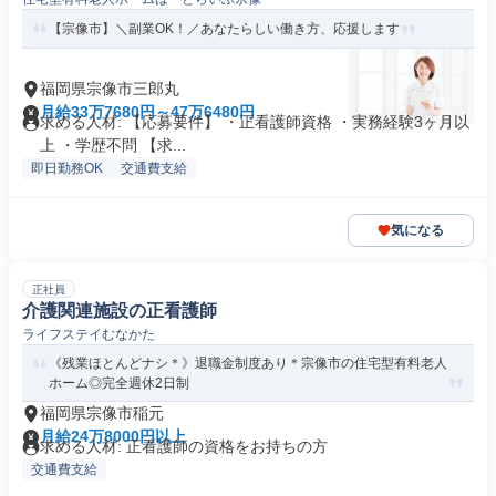
【宗像市】＼副業OK！／あなたらしい働き方、応援します
福岡県宗像市三郎丸
月給33万7680円～47万6480円
求める人材: 【応募要件】 ・正看護師資格 ・実務経験3ヶ月以
上 ・学歴不問 【求...
即日勤務OK
交通費支給
気になる
正社員
介護関連施設の正看護師
ライフステイむなかた
《残業ほとんどナシ＊》退職金制度あり＊宗像市の住宅型有料老人
ホーム◎完全週休2日制
福岡県宗像市稲元
月給24万8000円以上
求める人材: 正看護師の資格をお持ちの方
交通費支給