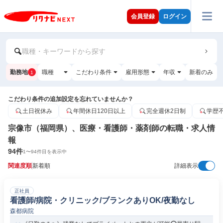
会員登録
ログイン
職種・キーワードから探す
勤務地
職種
こだわり条件
雇用形態
年収
新着のみ
1
こだわり条件の追加設定を忘れていませんか？
土日祝休み
年間休日120日以上
完全週休2日制
学歴
宗像市（福岡県）、医療・看護師・薬剤師の転職・求人情
報
94
件
1
〜
94
件目を表示中
関連度順
新着順
詳細表示
正社員
看護師/病院・クリニック/ブランクありOK/夜勤なし
森都病院