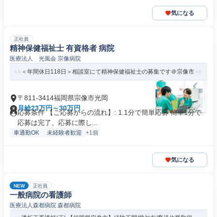
気になる
正社員
精神保健福祉士 有資格者 病院
医療法人 光風会 宗像病院
＜年間休日118日＞相談室にて精神保健福祉士の募集です＠宗像市
〒811-3414福岡県宗像市光岡
月給23万円～30万円
応募条件 【ご応募からの流れ】: 1.1分で簡単応募 簡単1分で
応募は完了、応募に際し...
車通勤OK
未経験者歓迎
+1個
気になる
NEW
正社員
一般病院の看護師
医療法人森都病院 森都病院