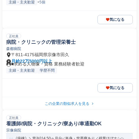
主婦・主夫歓迎
+5個
気になる
正社員
病院・クリニックの管理栄養士
森都病院
〒811-4175福岡県宗像市田久
月給22万5000円以上
■求める人物像・資格 業務経験者歓迎
主婦・主夫歓迎
学歴不問
気になる
この企業の類似求人を見る
正社員
看護師/病院・クリニック/寮あり/車通勤OK
宗像病院
《病棟》＼賞与計4.50ヶ月分✅単身・世帯寮あり／残業ほぼナシ✨