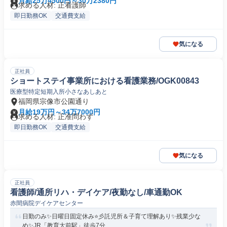
月給25万4500円～30万2380円
求める人材: 正看護師
即日勤務OK
交通費支給
気になる
正社員
ショートステイ事業所における看護業務/OGK00843
医療型特定短期入所小さなあしあと
福岡県宗像市公園通り
月給19万円～34万7000円
求める人材: 正准問わず
即日勤務OK
交通費支給
気になる
正社員
看護師/通所リハ・デイケア/夜勤なし/車通勤OK
赤間病院デイケアセンター
日勤のみ✨日曜日固定休み⭐彡託児所＆子育て理解あり✨残業少な
め✨JR「教育大前駅」徒歩7分...