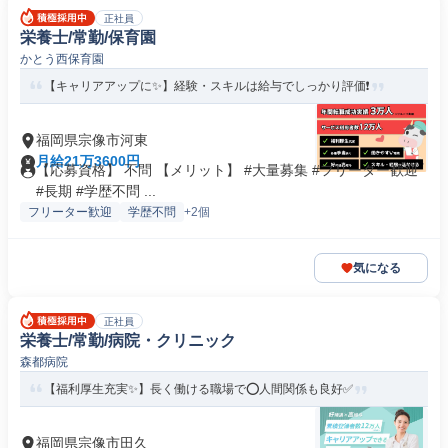
正社員
栄養士/常勤/保育園
かとう西保育園
【キャリアアップに✨】経験・スキルは給与でしっかり評価❗️
福岡県宗像市河東
月給21万3600円
【応募資格】 不問 【メリット】 #大量募集 #フリーター歓迎
#長期 #学歴不問 ...
フリーター歓迎
学歴不問
+2個
気になる
正社員
栄養士/常勤/病院・クリニック
森都病院
【福利厚生充実✨】長く働ける職場で⭕️人間関係も良好✅️
福岡県宗像市田久