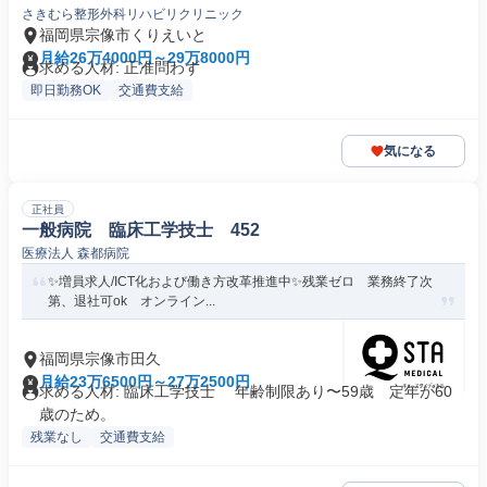
さきむら整形外科リハビリクリニック
福岡県宗像市くりえいと
月給26万4000円～29万8000円
求める人材: 正准問わず
即日勤務OK
交通費支給
気になる
正社員
一般病院 臨床工学技士 452
医療法人 森都病院
✨増員求人/ICT化および働き方改革推進中✨残業ゼロ 業務終了次
第、退社可ok オンライン...
福岡県宗像市田久
月給23万6500円～27万2500円
求める人材: 臨床工学技士 年齢制限あり〜59歳 定年が60
歳のため。
残業なし
交通費支給