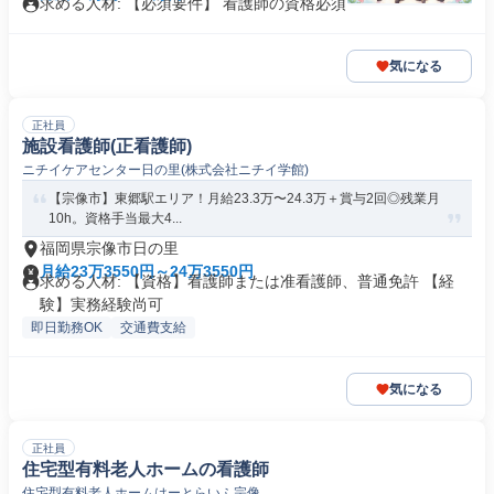
求める人材: 【必須要件】 看護師の資格必須
気になる
正社員
施設看護師(正看護師)
ニチイケアセンター日の里(株式会社ニチイ学館)
【宗像市】東郷駅エリア！月給23.3万〜24.3万＋賞与2回◎残業月
10h。資格手当最大4...
福岡県宗像市日の里
月給23万3550円～24万3550円
求める人材: 【資格】看護師または准看護師、普通免許 【経
験】実務経験尚可
即日勤務OK
交通費支給
気になる
正社員
住宅型有料老人ホームの看護師
住宅型有料老人ホームはーとらいふ宗像