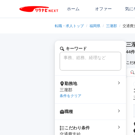
ホーム
オファー
気に
転職・求人トップ
/
福岡県
/
三潴郡
/
交通費
三
キーワード
44
件
こだ
勤務地
三潴郡
条件をクリア
職種
こだわり条件
交通費支給