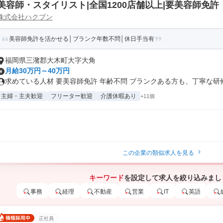
美容師・スタイリスト|全国1200店舗以上|要美容師免許
株式会社ハクブン
美容師免許を活かせる│ブランク年数不問│休日手当有
福岡県三潴郡大木町大字大角
月給30万円～40万円
求めている人材 要美容師免許 年齢不問 ブランクある方も、丁寧な研修が
主婦・主夫歓迎
フリーター歓迎
介護休暇あり
+11個
この企業の類似求人を見る
キーワード
を設定して求人を絞り込みまし
事務
経理
不動産
営業
IT
英語
正社員