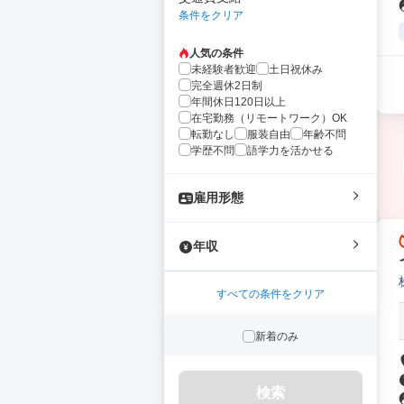
条件をクリア
人気の条件
未経験者歓迎
土日祝休み
完全週休2日制
年間休日120日以上
在宅勤務（リモートワーク）OK
転勤なし
服装自由
年齢不問
学歴不問
語学力を活かせる
雇用形態
年収
すべての条件をクリア
新着のみ
検索