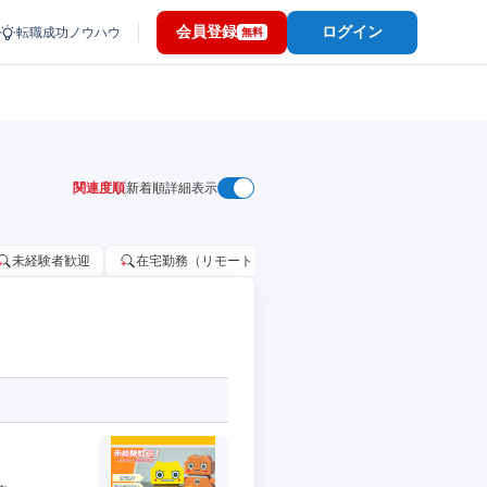
会員登録
ログイン
転職成功ノウハウ
無料
関連度順
新着順
詳細表示
未経験者歓迎
在宅勤務（リモートワーク）OK
家賃補助・住宅手当