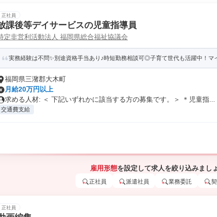
正社員
放課後等デイサービスの児童指導員
特定非営利活動法人 福岡県総合福祉協議会
実務経験は不問✨別途資格手当あり♪時短勤務相談可◎子育て世代も活躍中！マ
福岡県三潴郡大木町
月給20万円以上
求める人材: ＜ 下記いずれかに該当する方の募集です。＞ ＊児童指...
交通費支給
雇用形態
を設定して求人を絞り込みまし
正社員
派遣社員
業務委託
契
正社員