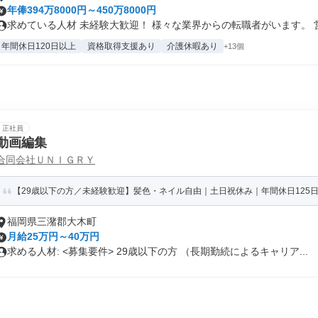
年俸394万8000円～450万8000円
求めている人材 未経験大歓迎！ 様々な業界からの転職者がいます。 営業
年間休日120日以上
資格取得支援あり
介護休暇あり
+13個
正社員
動画編集
合同会社ＵＮＩＧＲＹ
【29歳以下の方／未経験歓迎】髪色・ネイル自由｜土日祝休み｜年間休日125日
福岡県三潴郡大木町
月給25万円～40万円
求める人材: <募集要件> 29歳以下の方 （長期勤続によるキャリア...