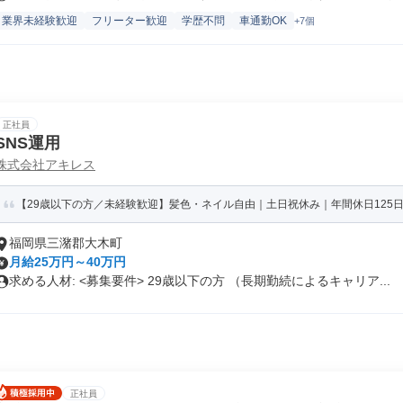
業界未経験歓迎
フリーター歓迎
学歴不問
車通勤OK
+7個
正社員
SNS運用
株式会社アキレス
【29歳以下の方／未経験歓迎】髪色・ネイル自由｜土日祝休み｜年間休日125日
福岡県三潴郡大木町
月給25万円～40万円
求める人材: <募集要件> 29歳以下の方 （長期勤続によるキャリア...
正社員