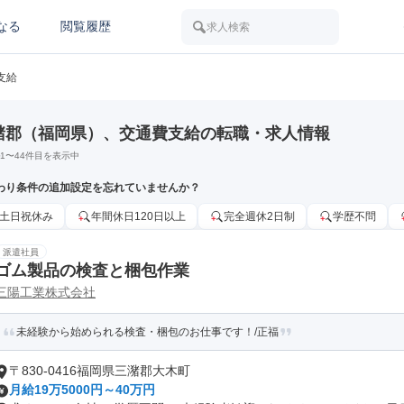
なる
閲覧履歴
求人検索
支給
潴郡（福岡県）、交通費支給の転職・求人情報
1
〜
44
件目を表示中
わり条件の追加設定を忘れていませんか？
土日祝休み
年間休日120日以上
完全週休2日制
学歴不問
派遣社員
ゴム製品の検査と梱包作業
三陽工業株式会社
未経験から始められる検査・梱包のお仕事です！/正福
〒830-0416福岡県三潴郡大木町
月給19万5000円～40万円