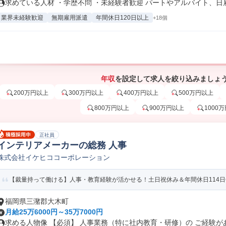
求めている人材 ・学歴不問 ・未経験者歓迎 パートやアルバイト、日雇.
業界未経験歓迎
無期雇用派遣
年間休日120日以上
+18個
年収
を設定して求人を絞り込みましょ
200万円以上
300万円以上
400万円以上
500万円以上
800万円以上
900万円以上
1000
正社員
インテリアメーカーの総務 人事
株式会社イケヒココーポレーション
【裁量持って働ける】人事・教育経験が活かせる！土日祝休み＆年間休日114日
福岡県三潴郡大木町
月給25万6000円～35万7000円
求める人物像 【必須】 人事業務（特に社内教育・研修）の ご経験がある