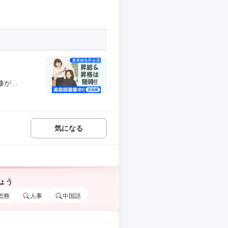
...
気になる
ょう
総務
人事
中国語