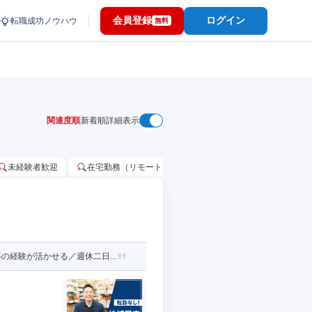
会員登録
ログイン
転職成功ノウハウ
無料
関連度順
新着順
詳細表示
未経験者歓迎
在宅勤務（リモートワーク）OK
家賃補助・住宅手当
経験が活かせる／週休二日...