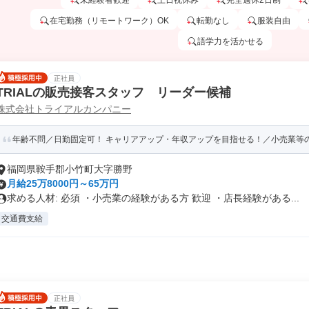
未経験者歓迎
土日祝休み
完全週休2日制
在宅勤務（リモートワーク）OK
転勤なし
服装自由
語学力を活かせる
正社員
TRIALの販売接客スタッフ リーダー候補
株式会社トライアルカンパニー
年齢不問／日勤固定可！ キャリアアップ・年収アップを目指せる！／小売業等の経
福岡県鞍手郡小竹町大字勝野
月給25万8000円～65万円
求める人材: 必須 ・小売業の経験がある方 歓迎 ・店長経験がある...
交通費支給
正社員