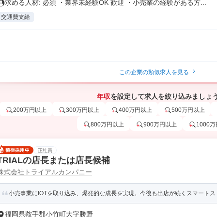
求める人材: 必須 ・業界未経験OK 歓迎 ・小売業の経験がある方...
交通費支給
この企業の類似求人を見る
年収
を設定して求人を絞り込みましょ
200万円以上
300万円以上
400万円以上
500万円以上
800万円以上
900万円以上
1000
正社員
TRIALの店長または店長候補
株式会社トライアルカンパニー
小売事業にIOTを取り込み、爆発的な成長を実現。今後も出店が続くスマートスト
福岡県鞍手郡小竹町大字勝野