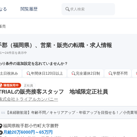
なる
閲覧履歴
求人検索
販売
手郡（福岡県）、営業・販売の転職・求人情報
1
〜
24
件目を表示中
わり条件の追加設定を忘れていませんか？
土日祝休み
年間休日120日以上
完全週休2日制
学歴不問
正社員
TRIALの販売接客スタッフ 地域限定正社員
株式会社トライアルカンパニー
【未経験歓迎】年齢不問／キャリアアップ・年収アップを目指せる！／小売業等の
福岡県鞍手郡小竹町大字勝野
月給20万6000円～65万円