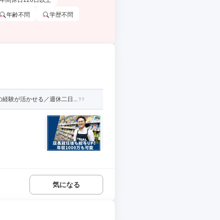
年間休日120日以上
年齢不問
学歴不問
験が活かせる／週休二日...
気になる