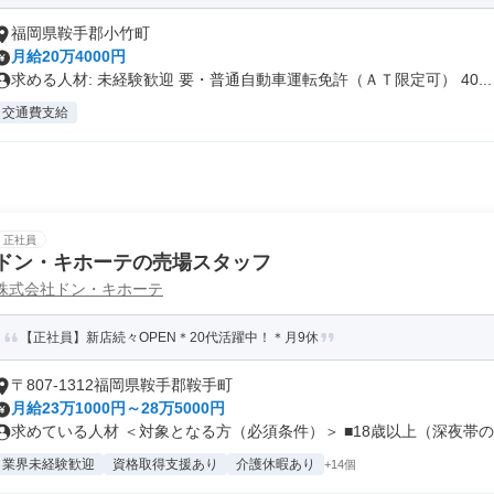
福岡県鞍手郡小竹町
月給20万4000円
求める人材: 未経験歓迎 要・普通自動車運転免許（ＡＴ限定可） 40...
交通費支給
正社員
ドン・キホーテの売場スタッフ
株式会社ドン・キホーテ
【正社員】新店続々OPEN＊20代活躍中！＊月9休
〒807-1312福岡県鞍手郡鞍手町
月給23万1000円～28万5000円
求めている人材 ＜対象となる方（必須条件）＞ ■18歳以上（深夜帯の勤
業界未経験歓迎
資格取得支援あり
介護休暇あり
+14個