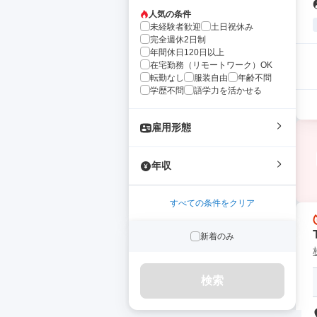
人気の条件
未経験者歓迎
土日祝休み
完全週休2日制
年間休日120日以上
在宅勤務（リモートワーク）OK
転勤なし
服装自由
年齢不問
学歴不問
語学力を活かせる
雇用形態
年収
すべての条件をクリア
新着のみ
検索