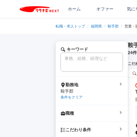
ホーム
オファー
気に
転職・求人トップ
/
福岡県
/
鞍手郡
/
営業・
鞍
キーワード
24
件
こだ
勤務地
鞍手郡
条件をクリア
職種
こだわり条件