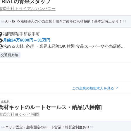
TRIALの青果スタッフ
株式会社トライアルカンパニー
AI・IoTを積極導入の小売企業！働き方改革にも積極的！基本定時上がり！
福岡県鞍手郡鞍手町
月給24万6000円～31万円
求める人材: 必須 ・業界未経験OK 歓迎 食品スーパーや小売店経...
交通費支給
この企業の類似求人を見る
正社員
食材キットのルートセールス・納品[八幡南]
株式会社ヨシケイ福岡
エリア固定・顧客固定のルート営業！報奨金制度あり