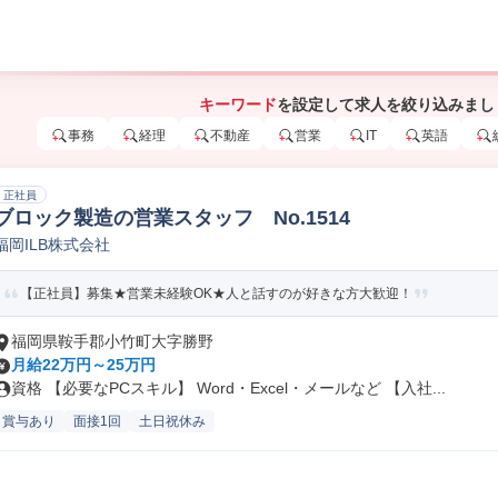
キーワード
を設定して求人を絞り込みまし
事務
経理
不動産
営業
IT
英語
正社員
ブロック製造の営業スタッフ No.1514
福岡ILB株式会社
【正社員】募集★営業未経験OK★人と話すのが好きな方大歓迎！
福岡県鞍手郡小竹町大字勝野
月給22万円～25万円
資格 【必要なPCスキル】 Word・Excel・メールなど 【入社...
賞与あり
面接1回
土日祝休み