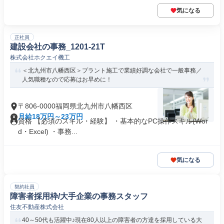
気になる
正社員
建設会社の事務_1201-21T
株式会社ホクエイ機工
＜北九州市八幡西区＞プラント施工で業績好調な会社で一般事務／
人気職種なので応募はお早めに！
〒806-0000福岡県北九州市八幡西区
月給18万円～23万円
資格 【必須のスキル・経験】 ・基本的なPC操作スキル(Wor
d・Excel) ・事務...
気になる
契約社員
障害者採用枠/大手企業の事務スタッフ
住友不動産株式会社
40～50代も活躍中♪現在80人以上の障害者の方達を採用している大