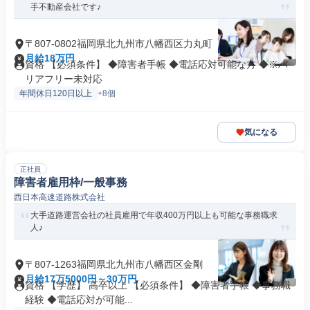
手不動産会社です♪
〒807-0802福岡県北九州市八幡西区力丸町
月給18万円
資格 【必須条件】 ◆障害者手帳 ◆電話応対可能な方 ◆※バ
リアフリー未対応
年間休日120日以上
+8個
気になる
正社員
障害者雇用枠/一般事務
西日本高速道路株式会社
大手道路運営会社の社員雇用で年収400万円以上も可能な事務職求
人♪
〒807-1263福岡県北九州市八幡西区金剛
月給17万5000円～30万円
資格 【学歴】 高卒以上 【必須条件】 ◆障害者手帳 ◆事務職
経験 ◆電話応対が可能...