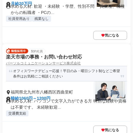
月給20万円
求める人材: 歓迎 ・未経験 ・学歴、性別不問 ・異業種、職種
からの転職者 ・PCの...
社員登用あり
残業なし
気になる
契約社員
楽天市場の事務・お問い合わせ対応
パーソルコミュニケーションサービス株式会社
オフィスワークデビュー応援！平日のみ・曜日シフト制などご希望
条件はお気軽にご相談ください
福岡県北九州市八幡西区西曲里町
時給1060円～1200円
求める人材: パソコンで文字入力ができる方 特別な経験や資格
は不要です。 未経験歓迎...
交通費支給
気になる