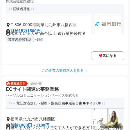
株式会社福岡銀行
経験者募集
〒806-0000福岡県北九州市八幡西区
月給15万1500円
求めている人材 高卒以上 銀行業務経験者
業界未経験歓迎
+19個
気になる
この企業の類似求人を見る
契約社員
ECサイト関連の事務業務
パーソルコミュニケーションサービス株式会社
＜電話対応無し＞髪型・髪色自由◆服装自由◆ネイルOK
福岡県北九州市八幡西区
時給1060円～1100円
求める人材: パソコンで文字入力ができる方 特別な経験や資格