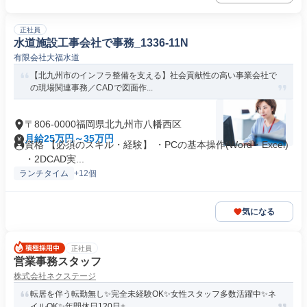
正社員
水道施設工事会社で事務_1336-11N
有限会社大福水道
【北九州市のインフラ整備を支える】社会貢献性の高い事業会社で
の現場関連事務／CADで図面作...
〒806-0000福岡県北九州市八幡西区
月給25万円～35万円
資格 【必須のスキル・経験】 ・PCの基本操作(Word・Excel)
・2DCAD実...
ランチタイム
+12個
気になる
正社員
営業事務スタッフ
株式会社ネクステージ
転居を伴う転勤無し✨完全未経験OK✨女性スタッフ多数活躍中✨ネ
イルOK✨年間休日120日+...