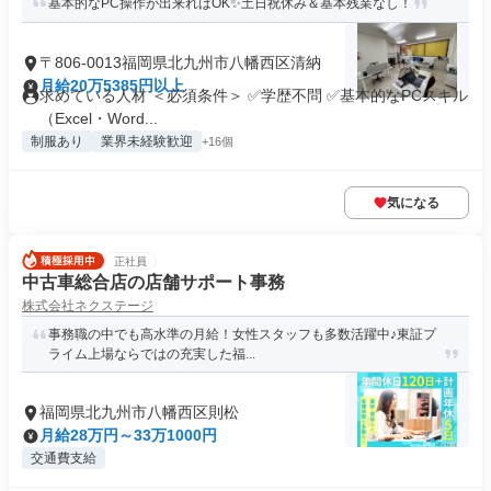
基本的なPC操作が出来ればOK✨土日祝休み＆基本残業なし！
〒806-0013福岡県北九州市八幡西区清納
月給20万5385円以上
求めている人材 ＜必須条件＞ ✅学歴不問 ✅基本的なPCスキル
（Excel・Word...
制服あり
業界未経験歓迎
+16個
気になる
正社員
中古車総合店の店舗サポート事務
株式会社ネクステージ
事務職の中でも高水準の月給！女性スタッフも多数活躍中♪東証プ
ライム上場ならではの充実した福...
福岡県北九州市八幡西区則松
月給28万円～33万1000円
交通費支給