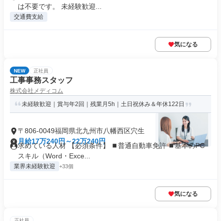
は不要です。 未経験歓迎...
交通費支給
気になる
NEW
正社員
工事事務スタッフ
株式会社メディコム
未経験歓迎｜賞与年2回｜残業月5h｜土日祝休み＆年休122日
〒806-0049福岡県北九州市八幡西区穴生
月給17万240円～22万240円
求めている人材 【必須条件】 ⏹普通自動車免許 ⏹基本のPC
スキル（Word・Exce...
業界未経験歓迎
+33個
気になる
正社員