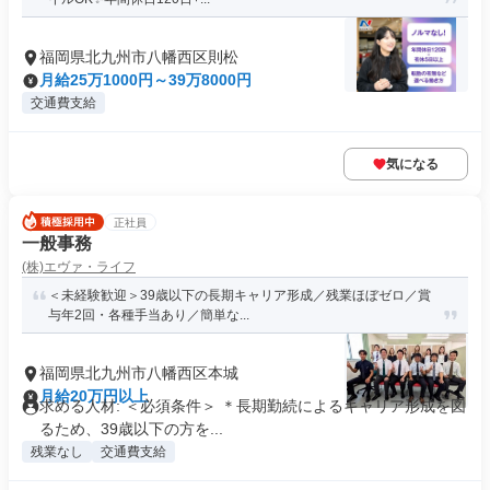
福岡県北九州市八幡西区則松
月給25万1000円～39万8000円
交通費支給
気になる
正社員
一般事務
(株)エヴァ・ライフ
＜未経験歓迎＞39歳以下の長期キャリア形成／残業ほぼゼロ／賞
与年2回・各種手当あり／簡単な...
福岡県北九州市八幡西区本城
月給20万円以上
求める人材: ＜必須条件＞ ＊長期勤続によるキャリア形成を図
るため、39歳以下の方を...
残業なし
交通費支給