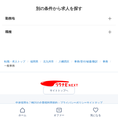
別の条件から求人を探す
勤務地
職種
転職・求人トップ
/
福岡県
/
北九州市
/
八幡西区
/
事務/受付/秘書/翻訳
/
事務
/
一般事務
サイトトップへ
中途採用をご検討の企業様
利用規約・プライバシーポリシー
サイトマップ
ヘルプ・お問い合わせ
（C）Indeed Inc.
ホーム
オファー
気になる