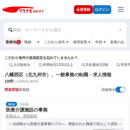
会員登録
ログイン
職種・キーワードから探す
勤務地
職種
こだわり条件
雇用形態
年収
新着のみ
1
こだわり条件の追加設定を忘れていませんか？
土日祝休み
年間休日120日以上
完全週休2日制
学歴
八幡西区（北九州市）、一般事務の転職・求人情報
18
件
1
〜
18
件目を表示中
関連度順
新着順
詳細表示
NEW
正社員
医療介護施設の事務
医療法人 西田医院
未経験から医療介護事務のプロへ、整頓された職場で安心して成長