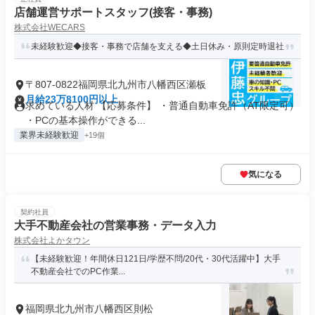
店舗運営サポートスタッフ(接客・事務)
株式会社WECARS
未経験歓迎◆接客・事務で店舗を支える◆土日休み・原則定時退社
〒807-0822福岡県北九州市八幡西区瀬板
月給23万8100円以上
求めている人材 【応募条件】 ・普通自動車免許（AT限定可）
・PCの基本操作ができる...
業界未経験歓迎
+19個
気になる
契約社員
大手不動産会社の営業事務・データ入力
株式会社よかタウン
【未経験歓迎！年間休日121日/学歴不問/20代・30代活躍中】大手
不動産会社でのPC作業...
福岡県北九州市八幡西区則松