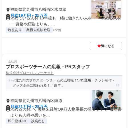
福岡県北九州市八幡西区木屋瀬
月給19万円～35万円
求めている人材 10年後も一緒に働きたい人材！ ー求める人材
ー 資格や経験よりも、...
制服あり
業界未経験歓迎
+22個
気になる
正社員
プロスポーツチームの広報・PRスタッフ
株式会社グローバルマーケット
✅北九州のプロスポーツチームの広報職！SNS運用・チラシ制作・
グッズ企画に関われる！／賞与...
福岡県北九州市八幡西区陣原
月給21万円～28万円
求める人材: ＼ 実務未経験OK◎人物重視の採用です ／ 履歴書
よりも人柄や想いを...
即日勤務OK
残業なし