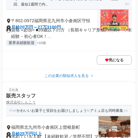
回、最短1週間で内...
〒802-0972福岡県北九州市小倉南区守恒
月給20万円～27万3100円
資格 <必須> ■39歳以下の方 （長期キャリア形成のため） ◇未
経験・初心者OK！...
業界未経験歓迎
+10個
気になる
この企業の類似求人を見る
正社員
販売スタッフ
株式会社しんこう
✅かわいいお菓子と笑顔をお届けしましょう✨アミュ店も同時募集
福岡県北九州市小倉南区上曽根新町
月給25万円以上
求めている人材 【未経験歓迎／学歴不問】マネジメント業務