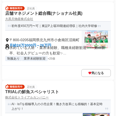
正社員
店舗マネジメント総合職(ナショナル社員)
大黒天物産株式会社
初年度450万円〜可｜東証P上場39期連続増収｜社内大学研修
〒800-0205福岡県北九州市小倉南区沼南町
月給24万3000円～26万円
求めている人材 ・業界未経験、職種未経験歓迎✨ ・第二新
卒、社会人デビューの方も歓迎✨...
制服あり
業界未経験歓迎
+25個
気になる
正社員
TRIALの鮮魚スペシャリスト
株式会社トライアルカンパニー
AI・IoTを積極導入の小売企業！働き方改革にも積極的！基本定時
上がり！