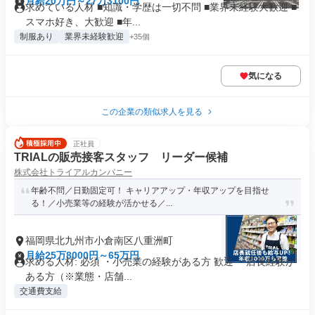
月給20万円～27万3100円
求めている人材 ■知識・学歴は一切不問 ■業界未経験大歓迎 ■
スマホ好き、大歓迎 ■年...
制服あり
業界未経験歓迎
+35個
気になる
この企業の類似求人を見る
正社員
TRIALの販売接客スタッフ リーダー候補
株式会社トライアルカンパニー
年齢不問／日勤固定可！ キャリアアップ・年収アップを目指せ
る！／小売業等の経験が活かせる／...
福岡県北九州市小倉南区八重洲町
月給25万8000円～65万円
求める人材: 必須 ・小売業の経験がある方 歓迎 ・店長経験が
ある方（※業態・店舗...
交通費支給