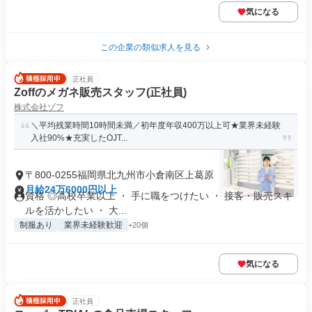
気になる
この企業の類似求人を見る
正社員
Zoffのメガネ販売スタッフ(正社員)
株式会社ゾフ
＼平均残業時間10時間未満／初年度年収400万以上可★業界未経験
入社90%★充実したOJT...
〒800-0255福岡県北九州市小倉南区上葛原
月給24万6000円以上
資格 ◎高校卒業以上 ・ 手に職をつけたい ・ 接客・販売スキ
ルを活かしたい ・ 大...
制服あり
業界未経験歓迎
+20個
気になる
正社員