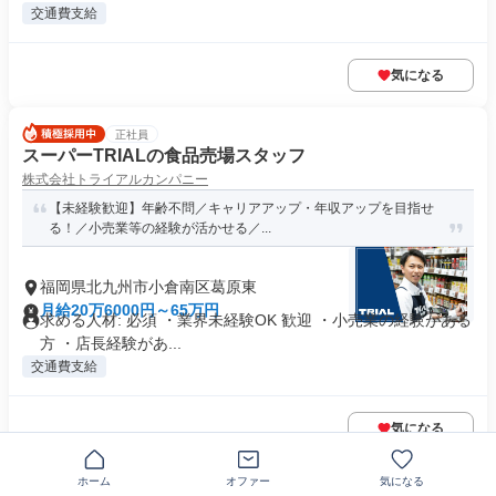
交通費支給
気になる
正社員
スーパーTRIALの食品売場スタッフ
株式会社トライアルカンパニー
【未経験歓迎】年齢不問／キャリアアップ・年収アップを目指せ
る！／小売業等の経験が活かせる／...
福岡県北九州市小倉南区葛原東
月給20万6000円～65万円
求める人材: 必須 ・業界未経験OK 歓迎 ・小売業の経験がある
方 ・店長経験があ...
交通費支給
気になる
ホーム
オファー
気になる
正社員