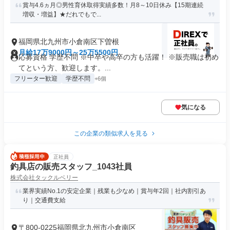
賞与4.6ヵ月◎男性育休取得実績多数！月8～10日休み【15期連続
増収・増益】★だれでもで...
福岡県北九州市小倉南区下曽根
月給17万9000円～25万5500円
応募資格 学歴不問 ※中卒や高卒の方も活躍！ ※販売職は初め
てという方、歓迎します。...
フリーター歓迎
学歴不問
+6個
気になる
この企業の類似求人を見る
正社員
釣具店の販売スタッフ_1043社員
株式会社タックルベリー
業界実績No.1の安定企業｜残業も少なめ｜賞与年2回｜社内割引あ
り｜交通費支給
〒800-0225福岡県北九州市小倉南区