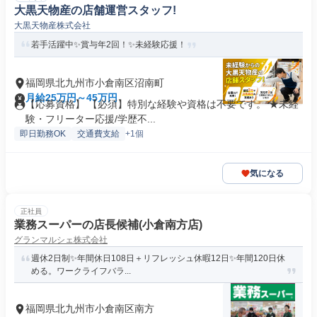
大黒天物産の店舗運営スタッフ!
大黒天物産株式会社
若手活躍中✨賞与年2回！✨未経験応援！
福岡県北九州市小倉南区沼南町
月給25万円～45万円
【応募資格】 【必須】特別な経験や資格は不要です。 ★未経
験・フリーター応援/学歴不...
即日勤務OK
交通費支給
+1個
気になる
正社員
業務スーパーの店長候補(小倉南方店)
グランマルシェ株式会社
週休2日制✨年間休日108日＋リフレッシュ休暇12日✨年間120日休
める。ワークライフバラ...
福岡県北九州市小倉南区南方