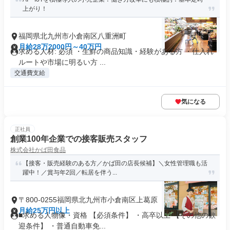
上がり！
福岡県北九州市小倉南区八重洲町
月給28万2000円～40万円
求める人材: 必須 ・生鮮の商品知識・経験がある方 ・仕入れ
ルートや市場に明るい方 ...
交通費支給
気になる
正社員
創業100年企業での接客販売スタッフ
株式会社かば田食品
【接客・販売経験のある方／かば田の店長候補】＼女性管理職も活
躍中！／賞与年2回／転居を伴う...
〒800-0255福岡県北九州市小倉南区上葛原
月給25万円以上
■求める人物像・資格 【必須条件】 ・高卒以上 【その他の歓
迎条件】 ・普通自動車免...