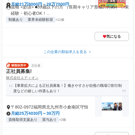
町
月給21万8000円～28万7000円
資格 <必須> ■39歳以下の方 （長期キャリア形成のため） ◇未
経験・初心者OK！...
制服あり
業界未経験歓迎
+11個
気になる
この企業の類似求人を見る
正社員
正社員募集!
株式会社エディオン
【事業拡大による正社員募集！】働きやすさが自慢の職場◎割引制
度などの嬉しい待遇もあり！
〒802-0972福岡県北九州市小倉南区守恒
月給25万4030円～30万円
資格取得支援あり
賞与あり
+2個