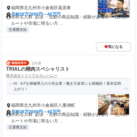
福岡県北九州市小倉南区葛原東
月給28万2000円～40万円
求める人材: 必須 ・生鮮の商品知識・経験がある方 ・仕入れ
ルートや市場に明るい方 ...
交通費支給
気になる
正社員
TRIALの精肉スペシャリスト
株式会社トライアルカンパニー
AI・IoTを積極導入の小売企業！働き方改革にも積極的！基本定時
上がり！
福岡県北九州市小倉南区八重洲町
月給28万2000円～40万円
求める人材: 必須 ・生鮮の商品知識・経験がある方 ・仕入れ
ルートや市場に明るい方 ...
交通費支給