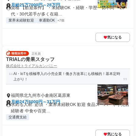
月給25万7000円～28万円
資格 【歓迎条件】 ・未経験OK ・経験・学歴一切不問 ・20
代・30代若手が多く在籍...
業界未経験歓迎
車通勤OK
+7個
気になる
正社員
TRIALの青果スタッフ
株式会社トライアルカンパニー
AI・IoTを積極導入の小売企業！働き方改革にも積極的！基本定時
上がり！
福岡県北九州市小倉南区葛原東
月給24万6000円～31万円
求める人材: 必須 ・業界未経験OK 歓迎 食品スーパーや小売店
経験者 中食や百貨...
交通費支給
気になる