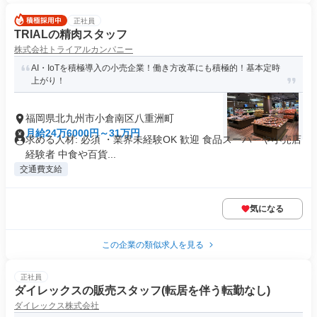
正社員
TRIALの精肉スタッフ
株式会社トライアルカンパニー
AI・IoTを積極導入の小売企業！働き方改革にも積極的！基本定時
上がり！
福岡県北九州市小倉南区八重洲町
月給24万6000円～31万円
求める人材: 必須 ・業界未経験OK 歓迎 食品スーパーや小売店
経験者 中食や百貨...
交通費支給
気になる
この企業の類似求人を見る
正社員
ダイレックスの販売スタッフ(転居を伴う転勤なし)
ダイレックス株式会社