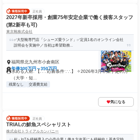
正社員
2027年新卒採用・創業75年安定企業で働く接客スタッフ
(第2新卒も可)
東京靴株式会社
✅大型靴専門店「シューズ愛ランド」✅定員1名のオンライン会社
説明会を実施中／当初は希望勤務...
福岡県北九州市小倉南区
年俸300万円～350万円
求める人材: 【∴∵応募条件∵∴】 ✧2026年3月卒業予定の方
（大学・短...
残業なし
交通費支給
気になる
正社員
TRIALの鮮魚スペシャリスト
株式会社トライアルカンパニー
AI・IoTを積極導入の小売企業！働き方改革にも積極的！基本定時