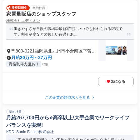
契約社員
家電量販店のショップスタッフ
株式会社エディオン
働きやすさが自慢の職場◎最新家電にいつでも触れられる環境で
す。割引制度などの嬉しい待遇もあ...
〒800-0221福岡県北九州市小倉南区下曽根
新町
月給20万円～27万円
資格取得支援あり
+2個
気になる
この企業の類似求人を見る
契約社員
月給267,700円から⭐️高卒以上!大手企業でワークライフ
バランスを実現!
KDDI Sonic-Falcon株式会社