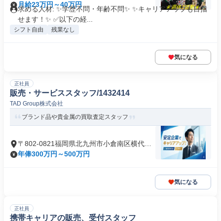
月給23万円～40万円
求める人材: ✨学歴不問・年齢不問✨ ✨キャリアアップも目指
せます！✨ ✅以下の経...
シフト自由
残業なし
気になる
正社員
販売・サービススタッフ/1432414
TAD Group株式会社
ブランド品や貴金属の買取査定スタッフ
〒802-0821福岡県北九州市小倉南区横代北
町
年俸300万円～500万円
気になる
正社員
携帯キャリアの販売、受付スタッフ