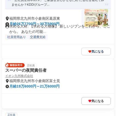
「正社員登用率95％」”ご家族を安心させるため”に会社を選んでみ
ませんか？KDDIグループ...
福岡県北九州市小倉南区葛原東
月給26万7700円～30万5900円
求める人材: 【求める人物像】 新しいジブンをこれから、ここ
から。 あなたの可能...
社員登用あり
交通費支給
気になる
正社員
スーパーの夜間責任者
イオン九州株式会社
福岡県北九州市小倉南区富士見
月給19万6000円～21万6000円
気になる
正社員