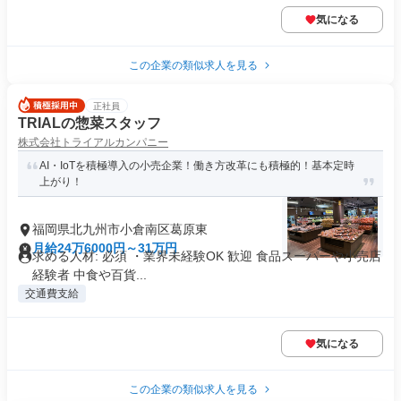
気になる
この企業の類似求人を見る
正社員
TRIALの惣菜スタッフ
株式会社トライアルカンパニー
AI・IoTを積極導入の小売企業！働き方改革にも積極的！基本定時
上がり！
福岡県北九州市小倉南区葛原東
月給24万6000円～31万円
求める人材: 必須 ・業界未経験OK 歓迎 食品スーパーや小売店
経験者 中食や百貨...
交通費支給
気になる
この企業の類似求人を見る