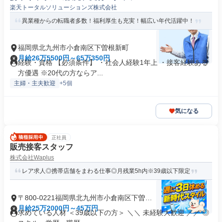
楽天トータルソリューションズ株式会社
異業種からの転職者多数！福利厚生も充実！幅広い年代活躍中！
福岡県北九州市小倉南区下曽根新町
月給26万5500円～65万350円
経験・資格 【必須条件】 ・社会人経験1年上 ・接客経験ある
方優遇 ※20代の方ならア...
主婦・主夫歓迎
+5個
気になる
正社員
販売接客スタッフ
株式会社Waplus
レア求人◎携帯店舗をまわる仕事◎月残業5h内※39歳以下限定
〒800-0221福岡県北九州市小倉南区下曽根
新町
月給25万2000円～45万円
求めている人材 ＜39歳以下の方＞ ＼＼ 未経験大歓迎 ／／ ◎