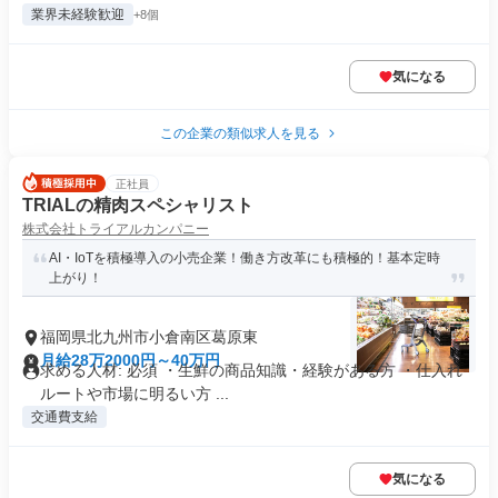
業界未経験歓迎
+8個
気になる
この企業の類似求人を見る
正社員
TRIALの精肉スペシャリスト
株式会社トライアルカンパニー
AI・IoTを積極導入の小売企業！働き方改革にも積極的！基本定時
上がり！
福岡県北九州市小倉南区葛原東
月給28万2000円～40万円
求める人材: 必須 ・生鮮の商品知識・経験がある方 ・仕入れ
ルートや市場に明るい方 ...
交通費支給
気になる