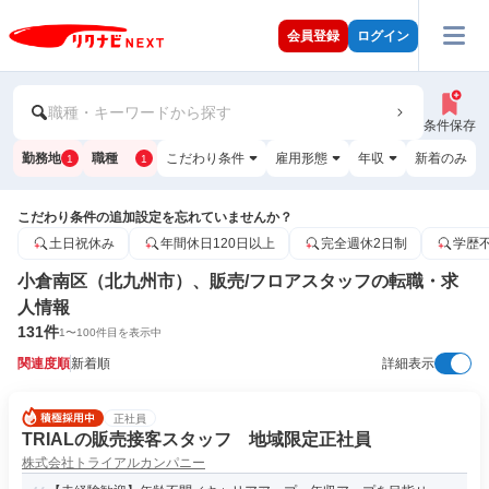
会員登録
ログイン
職種・キーワードから探す
条件保存
勤務地
職種
こだわり条件
雇用形態
年収
新着のみ
1
1
こだわり条件の追加設定を忘れていませんか？
土日祝休み
年間休日120日以上
完全週休2日制
学歴
小倉南区（北九州市）、販売/フロアスタッフの転職・求
人情報
131
件
1
〜
100
件目を表示中
関連度順
新着順
詳細表示
正社員
TRIALの販売接客スタッフ 地域限定正社員
株式会社トライアルカンパニー