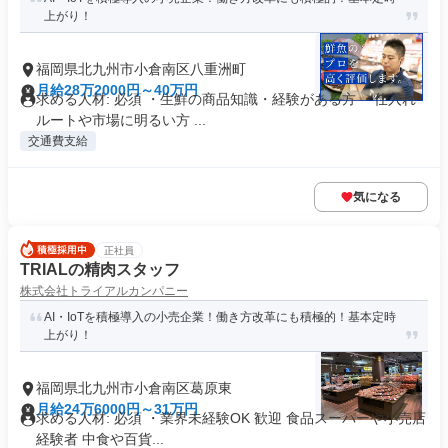
上がり！
福岡県北九州市小倉南区八重洲町
月給28万2000円～40万円
求める人材: 必須 ・生鮮の商品知識・経験がある方 ・仕入れ
ルートや市場に明るい方 ...
交通費支給
気になる
正社員
TRIALの精肉スタッフ
株式会社トライアルカンパニー
AI・IoTを積極導入の小売企業！働き方改革にも積極的！基本定時
上がり！
福岡県北九州市小倉南区葛原東
月給24万6000円～31万円
求める人材: 必須 ・業界未経験OK 歓迎 食品スーパーや小売店
経験者 中食や百貨...