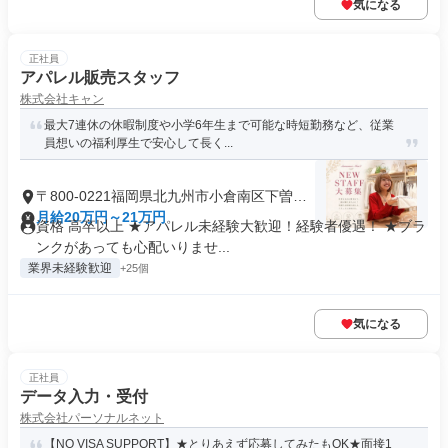
気になる
正社員
アパレル販売スタッフ
株式会社キャン
最大7連休の休暇制度や小学6年生まで可能な時短勤務など、従業
員想いの福利厚生で安心して長く...
〒800-0221福岡県北九州市小倉南区下曽根
新町
月給20万円～21万円
資格 高卒以上 ★アパレル未経験大歓迎！経験者優遇！ ★ブラ
ンクがあっても心配いりませ...
業界未経験歓迎
+25個
気になる
正社員
データ入力・受付
株式会社パーソナルネット
【NO VISA SUPPORT】★とりあえず応募してみたもOK★面接1