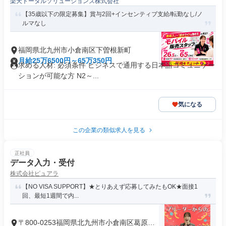
楽天トータルソリューションズ株式会社
【35歳以下の限定募集】賞与2回+インセンティブ支給/転勤なし/ノ
ルマなし
福岡県北九州市小倉南区下曽根新町
月給25万6500円～65万350円
求める人材: 必須条件 ビジネスで通用する日本語コミュニケー
ションが可能な方 N2～...
気になる
この企業の類似求人を見る
正社員
データ入力・受付
株式会社ピュアラ
【NO VISA SUPPORT】★とりあえず応募してみたもOK★面接1
回、最短1週間で内...
〒800-0253福岡県北九州市小倉南区葛原本