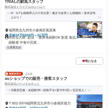
TRIALの鮮魚スタッフ
株式会社トライアルカンパニー
AI・IoTを積極導入の小売企業！働き方改革にも積極的！基本定時
上がり！
福岡県北九州市小倉南区葛原東
月給24万6000円～31万円
求める人材: 必須 ・業界未経験OK 歓迎 食品スーパーや小売店
経験者 中食や百貨...
交通費支給
気になる
正社員
auショップでの販売・接客スタッフ
株式会社パーソナルネット
冷暖房完備・未経験OK✨資格手当×賞与年3回＝安定収入！
〒802-0974福岡県北九州市小倉南区徳力