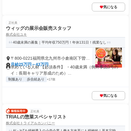
気になる
正社員
ウィッグの展示会販売スタッフ
株式会社ユキ
40歳未満の募集｜平均年収750万円！年休131日！残業なし
〒800-0221福岡県北九州市小倉南区下曽根
新町
月給25万円～43万円
求めている人材 【必須条件】 ・40歳未満（例外事由3号の
イ：長期キャリア形成のため）...
制服あり
歩合給あり
+17個
気になる
正社員
TRIALの惣菜スペシャリスト
株式会社トライアルカンパニー
AI・IoTを積極導入の小売企業！働き方改革にも積極的！基本定時