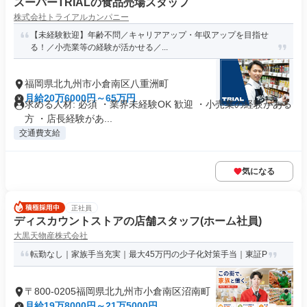
スーパーTRIALの食品売場スタッフ
株式会社トライアルカンパニー
【未経験歓迎】年齢不問／キャリアアップ・年収アップを目指せ
る！／小売業等の経験が活かせる／...
福岡県北九州市小倉南区八重洲町
月給20万6000円～65万円
求める人材: 必須 ・業界未経験OK 歓迎 ・小売業の経験がある
方 ・店長経験があ...
交通費支給
気になる
正社員
ディスカウントストアの店舗スタッフ(ホーム社員)
大黒天物産株式会社
転勤なし｜家族手当充実｜最大45万円の少子化対策手当｜東証P
〒800-0205福岡県北九州市小倉南区沼南町
月給19万8000円～21万5000円