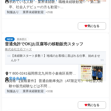
求めている人材 ・業界未経験、職種未経験歓迎✨ ・第二新
卒、社会人デビューの方も歓迎✨...
制服あり
業界未経験歓迎
+25個
気になる
NEW
業務委託
普通免許でOK|お豆腐等の移動販売スタッフ
株式会社立石フーズ
【未経験スタート多数！】地域のお客様に喜ばれる仕事、始めませ
んか？
〒800-0241福岡県北九州市小倉南区長野本
町
完全歩合制
資格 【資格要件】 普通自動車免許（AT限定可） ※社会人経
験や販売経験などは不問 ...
制服あり
業界未経験歓迎
+32個
気になる