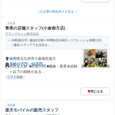
この企業の類似求人を見る
正社員
青果の店舗スタッフ(小倉南方店)
グランマルシェ株式会社
18時退社可✨週休2日制✨年間休日108日＋リフレッシュ休暇12日
✨最近メディアでも注目を...
福岡県北九州市小倉南区南方
月給22万円～50万円
求める人材: ■学歴不問 ■職種・業界未経験、第二新卒、大歓迎
＝以下の経験がある...
シフト自由
気になる
正社員
楽天モバイルの販売スタッフ