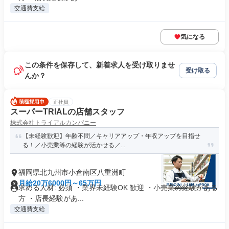
交通費支給
気になる
この条件を保存して、新着求人を受け取りませ
受け取る
んか？
正社員
スーパーTRIALの店舗スタッフ
株式会社トライアルカンパニー
【未経験歓迎】年齢不問／キャリアアップ・年収アップを目指せ
る！／小売業等の経験が活かせる／...
福岡県北九州市小倉南区八重洲町
月給20万6000円～65万円
求める人材: 必須 ・業界未経験OK 歓迎 ・小売業の経験がある
方 ・店長経験があ...
交通費支給