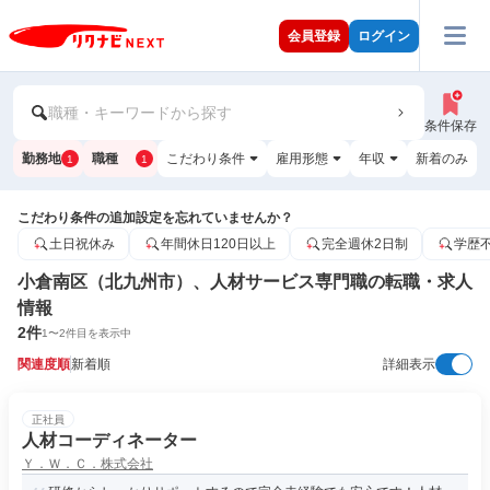
会員登録
ログイン
職種・キーワードから探す
条件保存
勤務地
職種
こだわり条件
雇用形態
年収
新着のみ
1
1
こだわり条件の追加設定を忘れていませんか？
土日祝休み
年間休日120日以上
完全週休2日制
学歴
小倉南区（北九州市）、人材サービス専門職の転職・求人
情報
2
件
1
〜
2
件目を表示中
関連度順
新着順
詳細表示
正社員
人材コーディネーター
Ｙ．Ｗ．Ｃ．株式会社