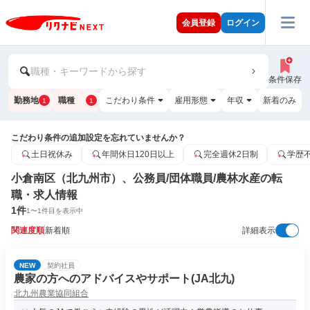
会員登録
ログイン
職種・キーワードから探す
条件保存
勤務地
職種
こだわり条件
雇用形態
年収
新着のみ
1
1
こだわり条件の追加設定を忘れていませんか？
土日祝休み
年間休日120日以上
完全週休2日制
学歴
小倉南区（北九州市）、公務員/団体職員/農林水産の転
職・求人情報
1
件
1
〜
1
件目を表示中
関連度順
新着順
詳細表示
NEW
契約社員
農家の方へのアドバイスやサポート(JA北九)
北九州農業協同組合