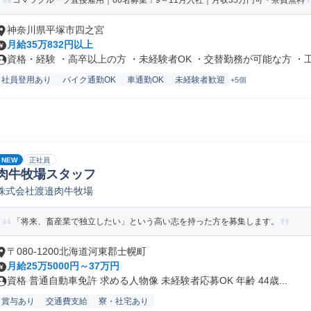
コマツグループ直接雇用｜60名募集！9～11月入社｜月収35万円可・寮費無料
神奈川県平塚市四之宮
月給35万832円以上
資格・経験 ・高卒以上の方 ・未経験者OK ・交替勤務が可能な方 ・工.
社員登用あり
バイク通勤OK
車通勤OK
未経験者歓迎
+5個
NEW
正社員
肉牛牧場スタッフ
株式会社渡邉肉牛牧場
「将来、畜産業で独立したい」という高い志を持った方を募集します。
〒080-1200北海道河東郡士幌町
月給25万5000円～37万円
資格 普通自動車免許 求める人物像 未経験者応募OK 年齢 44歳...
賞与あり
交通費支給
寮・社宅あり