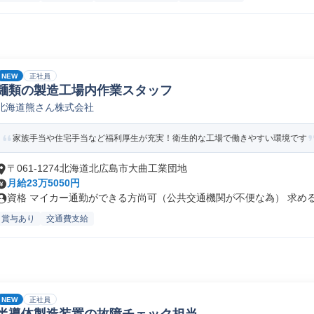
NEW
正社員
麺類の製造工場内作業スタッフ
北海道熊さん株式会社
家族手当や住宅手当など福利厚生が充実！衛生的な工場で働きやすい環境です
〒061-1274北海道北広島市大曲工業団地
月給23万5050円
資格 マイカー通勤ができる方尚可（公共交通機関が不便な為） 求める人
賞与あり
交通費支給
NEW
正社員