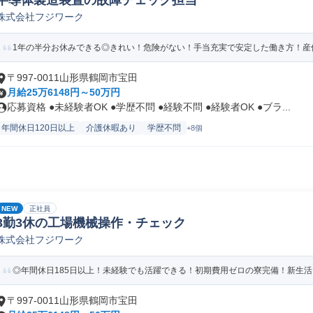
半導体製造装置の故障チェック担当
株式会社フジワーク
1年の半分お休みできる◎きれい！危険がない！手当充実で安定した働き方！産休
〒997-0011山形県鶴岡市宝田
月給25万6148円～50万円
応募資格 ●未経験者OK ●学歴不問 ●経験不問 ●経験者OK ●ブラ...
年間休日120日以上
介護休暇あり
学歴不問
+8個
NEW
正社員
3勤3休の工場機械操作・チェック
株式会社フジワーク
◎年間休日185日以上！未経験でも活躍できる！初期費用ゼロの寮完備！新生
〒997-0011山形県鶴岡市宝田