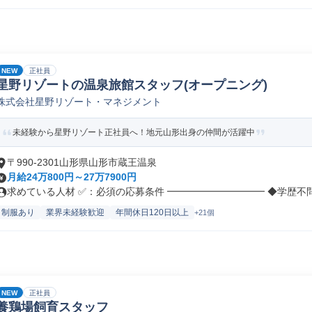
NEW
正社員
星野リゾートの温泉旅館スタッフ(オープニング)
株式会社星野リゾート・マネジメント
未経験から星野リゾート正社員へ！地元山形出身の仲間が活躍中
〒990-2301山形県山形市蔵王温泉
月給24万800円～27万7900円
求めている人材 ✅：必須の応募条件 ━━━━━━━━━━ ◆学歴不問 .
制服あり
業界未経験歓迎
年間休日120日以上
+21個
NEW
正社員
養鶏場飼育スタッフ