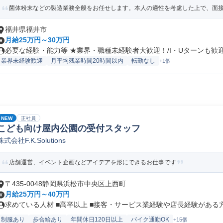
菌体粉末などの製造業務全般をお任せします。本人の適性を考慮した上で、面接に
福井県福井市
月給25万円～30万円
必要な経験・能力等 ★業界・職種未経験者大歓迎！/I・Uターンも歓迎！
業界未経験歓迎
月平均残業時間20時間以内
転勤なし
+1個
NEW
正社員
こども向け屋内公園の受付スタッフ
株式会社F.K.Solutions
店舗運営、イベント企画などアイデアを形にできるお仕事です
〒435-0048静岡県浜松市中央区上西町
月給25万円～40万円
求めている人材 ■高卒以上 ■接客・サービス業経験や店長経験がある方は
制服あり
歩合給あり
年間休日120日以上
バイク通勤OK
+15個