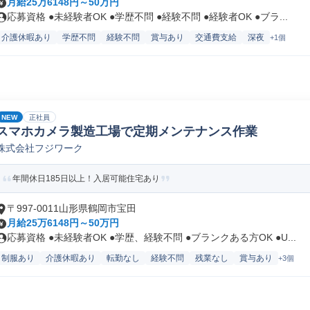
月給25万6148円～50万円
応募資格 ●未経験者OK ●学歴不問 ●経験不問 ●経験者OK ●ブラ...
介護休暇あり
学歴不問
経験不問
賞与あり
交通費支給
深夜
+1個
NEW
正社員
スマホカメラ製造工場で定期メンテナンス作業
株式会社フジワーク
年間休日185日以上！入居可能住宅あり
〒997-0011山形県鶴岡市宝田
月給25万6148円～50万円
応募資格 ●未経験者OK ●学歴、経験不問 ●ブランクある方OK ●U...
制服あり
介護休暇あり
転勤なし
経験不問
残業なし
賞与あり
+3個