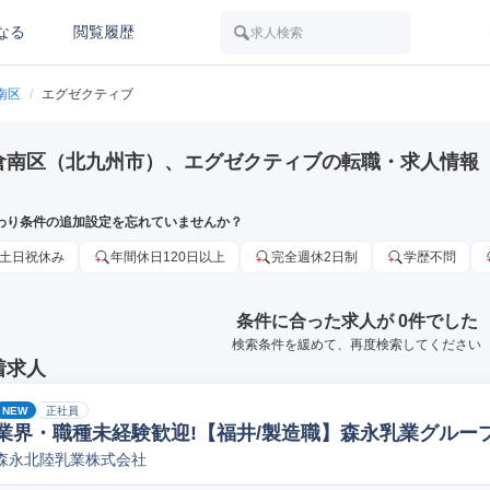
なる
閲覧履歴
求人検索
南区
/
エグゼクティブ
倉南区（北九州市）、エグゼクティブの転職・求人情報
わり条件の追加設定を忘れていませんか？
土日祝休み
年間休日120日以上
完全週休2日制
学歴不問
条件に合った求人が 0件でした
検索条件を緩めて、再度検索してください
着求人
NEW
正社員
業界・職種未経験歓迎!【福井/製造職】森永乳業グループ
森永北陸乳業株式会社
ペレーター/ラインマネージャー(食品/飲料/たばこ)