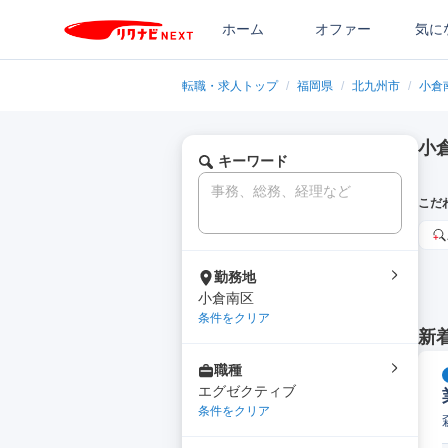
ホーム
オファー
気に
転職・求人トップ
/
福岡県
/
北九州市
/
小倉
小
キーワード
こだ
勤務地
小倉南区
条件をクリア
新
職種
エグゼクティブ
条件をクリア