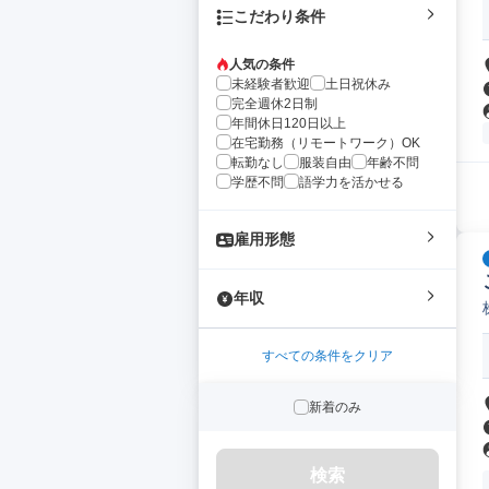
こだわり条件
人気の条件
未経験者歓迎
土日祝休み
完全週休2日制
年間休日120日以上
在宅勤務（リモートワーク）OK
転勤なし
服装自由
年齢不問
学歴不問
語学力を活かせる
雇用形態
年収
すべての条件をクリア
新着のみ
検索