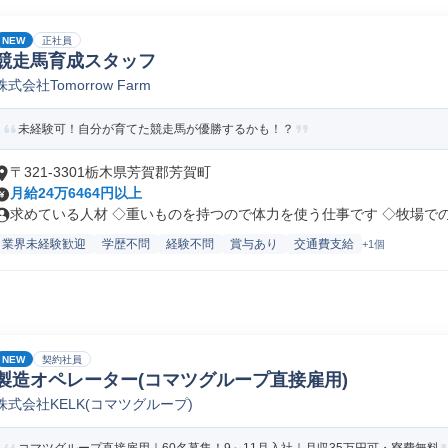
NEW
正社員
競走馬育成スタッフ
株式会社Tomorrow Farm
未経験可！自分が育てた競走馬が優勝するかも！？
〒321-3301栃木県芳賀郡芳賀町
月給24万6464円以上
求めている人材 ◇重いものを持つので体力を使う仕事です ◇牧場でのお
業界未経験歓迎
学歴不問
経験不問
賞与あり
交通費支給
+1個
NEW
契約社員
製造オペレーター(コマツグループ直接雇用)
株式会社KELK(コマツグループ)