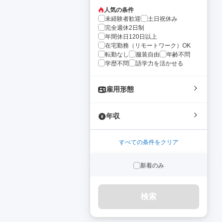
人気の条件
未経験者歓迎
土日祝休み
完全週休2日制
年間休日120日以上
在宅勤務（リモートワーク）OK
転勤なし
服装自由
年齢不問
学歴不問
語学力を活かせる
雇用形態
年収
すべての条件をクリア
新着のみ
検索