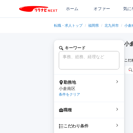
ホーム
オファー
気に
転職・求人トップ
/
福岡県
/
北九州市
/
小倉
小
キーワード
こだ
勤務地
小倉南区
条件をクリア
職種
こだわり条件