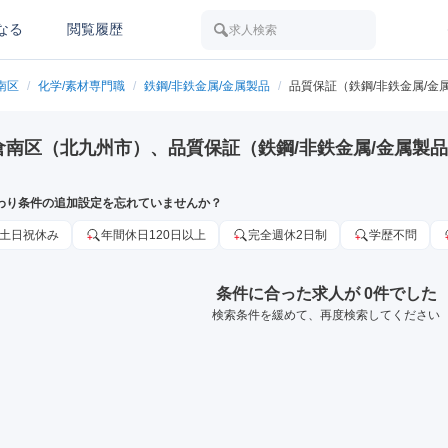
なる
閲覧履歴
求人検索
南区
/
化学/素材専門職
/
鉄鋼/非鉄金属/金属製品
/
品質保証（鉄鋼/非鉄金属/金
倉南区（北九州市）、品質保証（鉄鋼/非鉄金属/金属製
わり条件の追加設定を忘れていませんか？
土日祝休み
年間休日120日以上
完全週休2日制
学歴不問
条件に合った求人が 0件でした
検索条件を緩めて、再度検索してください