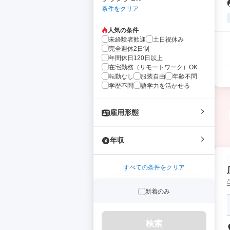
条件をクリア
人気の条件
未経験者歓迎
土日祝休み
完全週休2日制
年間休日120日以上
在宅勤務（リモートワーク）OK
転勤なし
服装自由
年齢不問
学歴不問
語学力を活かせる
雇用形態
年収
すべての条件をクリア
新着のみ
検索