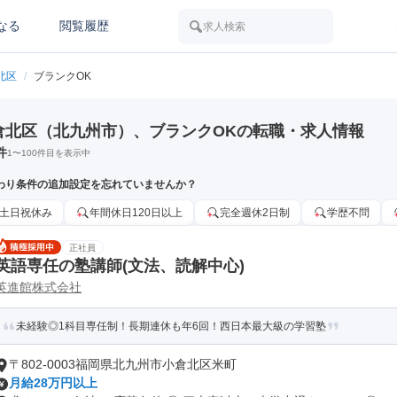
なる
閲覧履歴
求人検索
北区
/
ブランクOK
倉北区（北九州市）、ブランクOKの転職・求人情報
件
1
〜
100
件目を表示中
わり条件の追加設定を忘れていませんか？
土日祝休み
年間休日120日以上
完全週休2日制
学歴不問
正社員
英語専任の塾講師(文法、読解中心)
英進館株式会社
未経験◎1科目専任制！長期連休も年6回！西日本最大級の学習塾
〒802-0003福岡県北九州市小倉北区米町
月給28万円以上