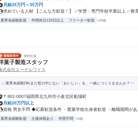
月給25万円～35万円
求めている人材 【こんな方歓迎！】 ✅学歴：専門学校卒業以上 ✅教育業
業界未経験歓迎
年間休日120日以上
フリーター歓迎
+25個
契約社員
洋菓子製造スタッフ
株式会社エーデルワイス
業界未経験OK/まだ世の中にない「おいしい」を、一緒につくりませんか？
〒802-0007福岡県北九州市小倉北区船場町
月給20万円以上
資格 男女不問 ◆応募歓迎条件 ・製菓学校出身者歓迎 ・離職期間があ..
業界未経験歓迎
介護休暇あり
学歴不問
+6個