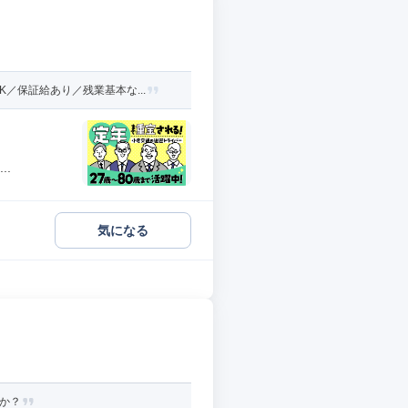
／保証給あり／残業基本な...
.
気になる
か？