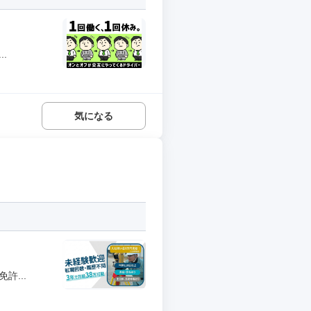
.
気になる
許...