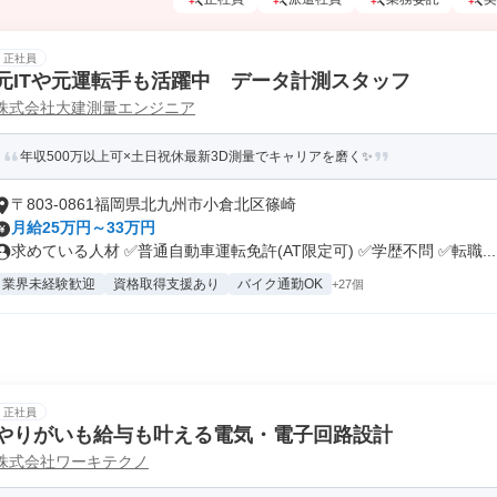
正社員
元ITや元運転手も活躍中 データ計測スタッフ
株式会社大建測量エンジニア
年収500万以上可×土日祝休最新3D測量でキャリアを磨く✨
〒803-0861福岡県北九州市小倉北区篠崎
月給25万円～33万円
求めている人材 ✅普通自動車運転免許(AT限定可) ✅学歴不問 ✅転職...
業界未経験歓迎
資格取得支援あり
バイク通勤OK
+27個
正社員
やりがいも給与も叶える電気・電子回路設計
株式会社ワーキテクノ