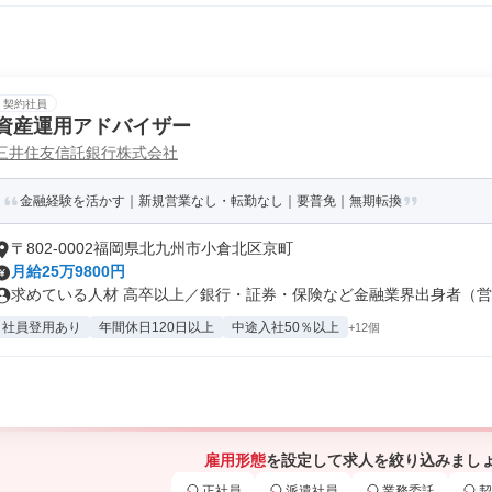
契約社員
資産運用アドバイザー
三井住友信託銀行株式会社
金融経験を活かす｜新規営業なし・転勤なし｜要普免｜無期転換
〒802-0002福岡県北九州市小倉北区京町
月給25万9800円
求めている人材 高卒以上／銀行・証券・保険など金融業界出身者（営業
社員登用あり
年間休日120日以上
中途入社50％以上
+12個
雇用形態
を設定して求人を絞り込みまし
正社員
派遣社員
業務委託
契