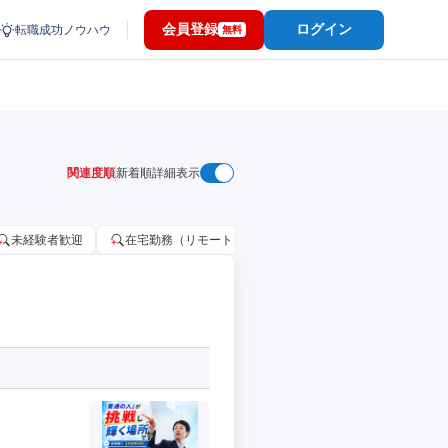
会員登録
ログイン
転職成功ノウハウ
無料
関連度順
新着順
詳細表示
未経験者歓迎
在宅勤務（リモートワーク）OK
家賃補助・住宅手当