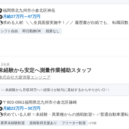
福岡県北九州市小倉北区神岳
月給27万円～47万円
求める人材: ＼＼全員面接実施中！／／ 履歴書が白紙でも、 転職回数..
シフト自由
即日勤務OK
残業なし
正社員
未経験から安定へ測量作業補助スタッフ
株式会社大建測量エンジニア
未経験から月収38万へ✨頑張りが給与に直結するからやりがい◎
〒803-0861福岡県北九州市小倉北区篠崎
月給22万円～30万円
求めている人材 ✨未経験・異業種からの挑戦歓迎✨ ✅普通自動車運転免
業界未経験歓迎
資格取得支援あり
フリーター歓迎
+23個