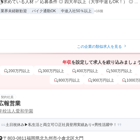
求めている人材 ✅ 応募条件 ◎ 四大卒以上（大学中退もOK！） ◎ ...
業界未経験歓迎
バイク通勤OK
中途入社50％以上
+16個
この企業の類似求人を見る
年収
を設定して求人を絞り込みましょ
200万円以上
300万円以上
400万円以上
500万円以上
800万円以上
900万円以上
1000
契約社員
広報営業
学校法人愛和学園
土日祝休み▶私生活と両立可◎正社員登用実績あり⭐男性活躍中！
〒803-0811福岡県北九州市小倉北区大門