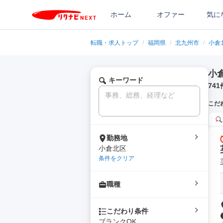
ホーム
オファー
気に
転職・求人トップ
/
福岡県
/
北九州市
/
小倉
小
キーワード
741
こだ
勤務地
小倉北区
条件をクリア
職種
こだわり条件
ブランクOK