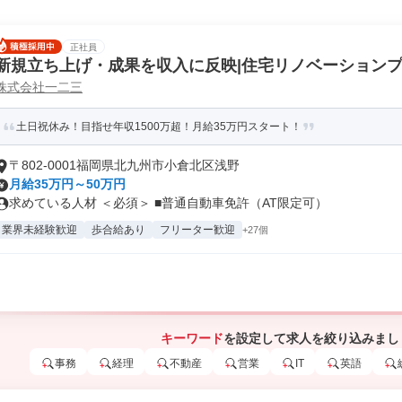
正社員
新規立ち上げ・成果を収入に反映|住宅リノベーション
株式会社一二三
土日祝休み！目指せ年収1500万超！月給35万円スタート！
〒802-0001福岡県北九州市小倉北区浅野
月給35万円～50万円
求めている人材 ＜必須＞ ■普通自動車免許（AT限定可）
業界未経験歓迎
歩合給あり
フリーター歓迎
+27個
キーワード
を設定して求人を絞り込みまし
事務
経理
不動産
営業
IT
英語