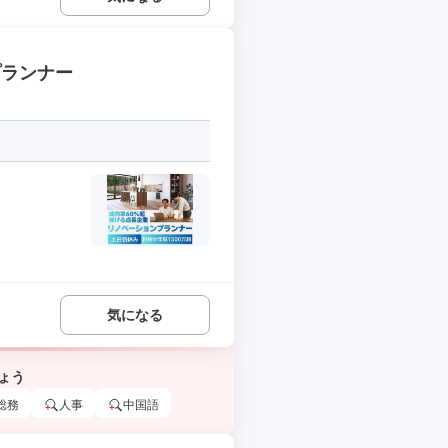
プランナー
気になる
ょう
総務
人事
中国語