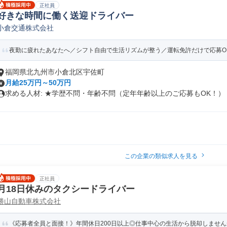
正社員
好きな時間に働く送迎ドライバー
小倉交通株式会社
夜勤に疲れたあなたへ／シフト自由で生活リズムが整う／運転免許だけで応募OK
福岡県北九州市小倉北区宇佐町
月給25万円～50万円
求める人材: ★学歴不問・年齢不問（定年年齢以上のご応募もOK！） ..
この企業の類似求人を見る
正社員
月18日休みのタクシードライバー
勝山自動車株式会社
《応募者全員と面接！》年間休日200日以上◎仕事中心の生活から脱却しません