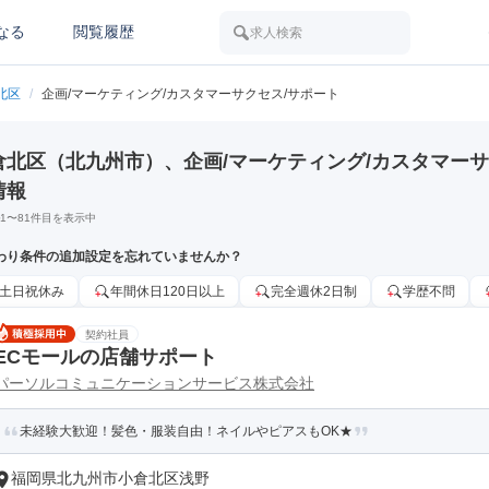
なる
閲覧履歴
求人検索
北区
/
企画/マーケティング/カスタマーサクセス/サポート
倉北区（北九州市）、企画/マーケティング/カスタマーサ
情報
1
〜
81
件目を表示中
わり条件の追加設定を忘れていませんか？
土日祝休み
年間休日120日以上
完全週休2日制
学歴不問
契約社員
ECモールの店舗サポート
パーソルコミュニケーションサービス株式会社
未経験大歓迎！髪色・服装自由！ネイルやピアスもOK★
福岡県北九州市小倉北区浅野