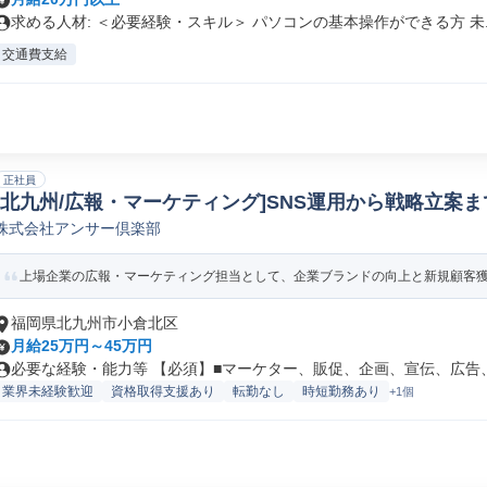
求める人材: ＜必要経験・スキル＞ パソコンの基本操作ができる方 未..
交通費支給
正社員
[北九州/広報・マーケティング]SNS運用から戦略立案まで
株式会社アンサー倶楽部
PR
上場企業の広報・マーケティング担当として、企業ブランドの向上と新規顧客獲得
福岡県北九州市小倉北区
月給25万円～45万円
必要な経験・能力等 【必須】■マーケター、販促、企画、宣伝、広告、広
業界未経験歓迎
資格取得支援あり
転勤なし
時短勤務あり
+1個