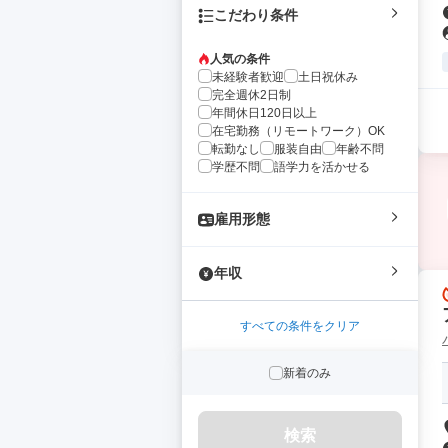
こだわり条件
人気の条件
未経験者歓迎
土日祝休み
完全週休2日制
年間休日120日以上
在宅勤務（リモートワーク）OK
転勤なし
服装自由
年齢不問
学歴不問
語学力を活かせる
雇用形態
年収
すべての条件をクリア
新着のみ
検索