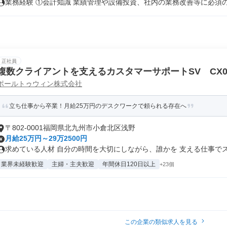
業務経験 ①会計知識 業績管理や設備投資、社内の業務改善等に必須の知
正社員
複数クライアントを支えるカスタマーサポートSV CX02
ポールトゥウィン株式会社
立ち仕事から卒業！月給25万円のデスクワークで頼られる存在へ
〒802-0001福岡県北九州市小倉北区浅野
月給25万円～29万2500円
求めている人材 自分の時間を大切にしながら、誰かを 支える仕事でステ
業界未経験歓迎
主婦・主夫歓迎
年間休日120日以上
+23個
この企業の類似求人を見る