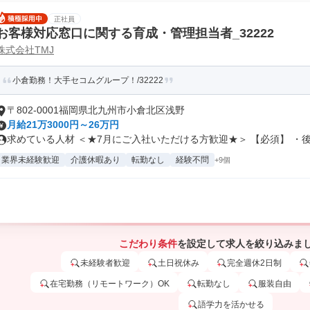
正社員
お客様対応窓口に関する育成・管理担当者_32222
株式会社TMJ
小倉勤務！大手セコムグループ！/32222
〒802-0001福岡県北九州市小倉北区浅野
月給21万3000円～26万円
求めている人材 ＜★7月にご入社いただける方歓迎★＞ 【必須】 ・後.
業界未経験歓迎
介護休暇あり
転勤なし
経験不問
+9個
こだわり条件
を設定して求人を絞り込みま
未経験者歓迎
土日祝休み
完全週休2日制
在宅勤務（リモートワーク）OK
転勤なし
服装自由
語学力を活かせる