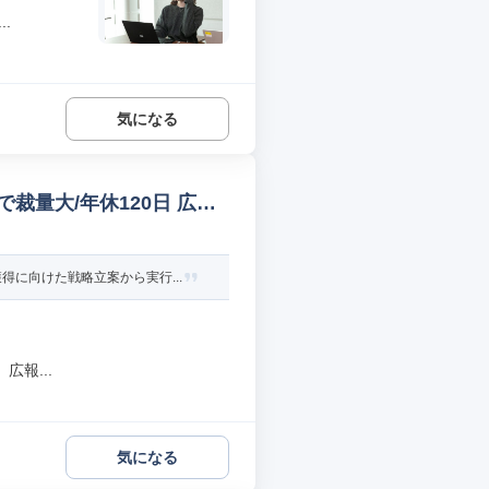
.
気になる
裁量大/年休120日 広報/
に向けた戦略立案から実行...
報...
気になる