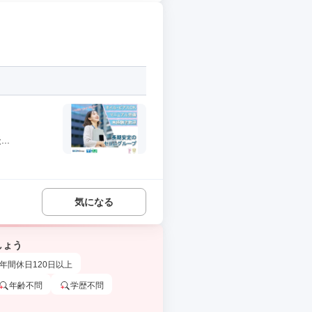
..
気になる
しょう
年間休日120日以上
年齢不問
学歴不問