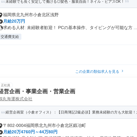
未経験でも長く安定して働ける◎髪色・服装自由！ネイル・ピアスOK！
福岡県北九州市小倉北区浅野
月給20万円
求める人材: 未経験者歓迎！ PCの基本操作、タイピングが可能な方 ..
交通費支給
この企業の類似求人を見る
正社員
経営企画・事業企画・営業企画
鶴丸海運株式会社
経営企画室（小倉オフィス）：【日商簿記2級必須】業務未経験の方も大歓迎！土日
〒802-0004福岡県北九州市小倉北区鍛冶町
月給20万4760円～44万80円