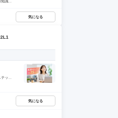
識...
気になる
L1
ッ...
気になる