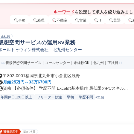
キーワード
を設定して求人を絞り込みまし
事務
経理
不動産
営業
IT
英語
正社員
仮想空間サービスの運用SV業務
ポールトゥウィン株式会社 北九州センター
新規仮想空間サービス｜コールセンター｜未経験OK｜北九州｜正社員
〒802-0001福岡県北九州市小倉北区浅野
月給25万円～33万6700円
資格 【必須条件】 学歴不問 Excelの基本操作 最低限のPCスキル...
年間休日120日以上
フリーター歓迎
早朝
学歴不問
+21個
契約社員