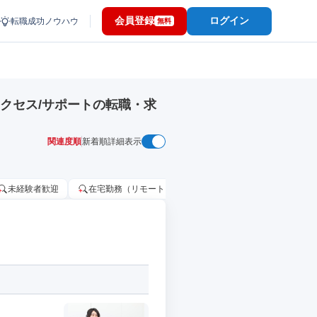
会員登録
ログイン
転職成功ノウハウ
無料
クセス/サポートの転職・求
関連度順
新着順
詳細表示
未経験者歓迎
在宅勤務（リモートワーク）OK
家賃補助・住宅手当