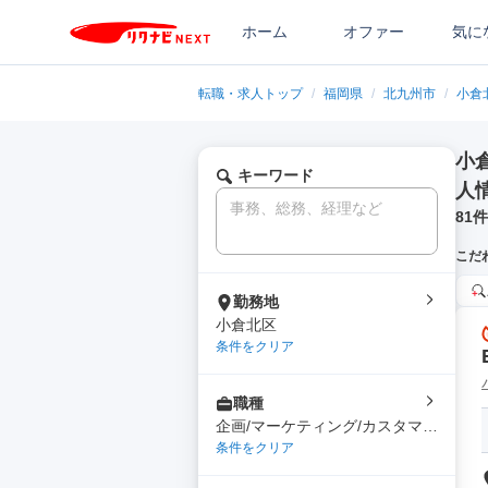
ホーム
オファー
気に
転職・求人トップ
/
福岡県
/
北九州市
/
小倉
小
キーワード
人
81
件
こだ
勤務地
小倉北区
条件をクリア
職種
企画/マーケティング/カスタマー
サクセス/サポート
条件をクリア