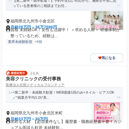
【第二新卒・既卒歓迎！】予約や支払い対応から、施術を不安に思
っている患者様のご相談までお任...
福岡県北九州市小倉北区
月給28万円～36万7596円
資格 未経験OK！女性も活躍中！ ＜求める人材＞ 研修体制が
整っているため、経験は...
業界未経験歓迎
+9個
気になる
正社員
美容クリニックの受付事務
医療法人社団メディカルフロンティア
<第二新卒・未経験大歓迎！WEB面接1回のみ>ネイル・ピアスOK
／*残業月平均3.2h*美...
福岡県北九州市小倉北区米町
月給23万円～30万円
求める人材: 【必須要件なし】履歴書・職務経歴書不要！カジ
ュアル面談も歓迎 未経験歓...