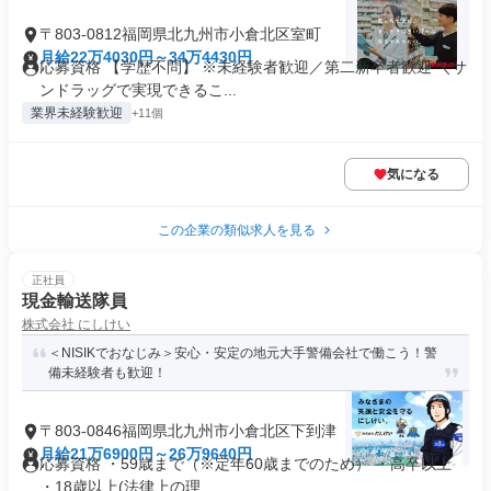
〒803-0812福岡県北九州市小倉北区室町
月給22万4030円～34万4430円
応募資格 【学歴不問】 ※未経験者歓迎／第二新卒者歓迎 ＼サ
ンドラッグで実現できるこ...
業界未経験歓迎
+11個
気になる
この企業の類似求人を見る
正社員
現金輸送隊員
株式会社 にしけい
＜NISIKでおなじみ＞安心・安定の地元大手警備会社で働こう！警
備未経験者も歓迎！
〒803-0846福岡県北九州市小倉北区下到津
月給21万6900円～26万9640円
応募資格 ・59歳まで（※定年60歳までのため） ・高卒以上
・18歳以上(法律上の理...