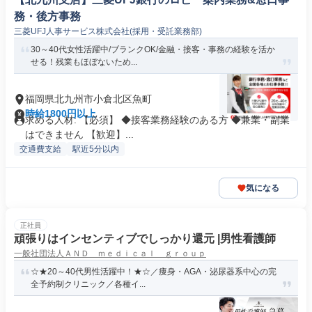
務・後方事務
三菱UFJ人事サービス株式会社(採用・受託業務部)
30～40代女性活躍中/ブランクOK/金融・接客・事務の経験を活か
せる！残業もほぼないため...
福岡県北九州市小倉北区魚町
時給1800円以上
求める人材: 【必須】 ◆接客業務経験のある方 ◆兼業・副業
はできません 【歓迎】...
交通費支給
駅近5分以内
気になる
正社員
頑張りはインセンティブでしっかり還元 |男性看護師
一般社団法人ＡＮＤ ｍｅｄｉｃａｌ ｇｒｏｕｐ
☆★20～40代男性活躍中！★☆／痩身・AGA・泌尿器系中心の完
全予約制クリニック／各種イ...