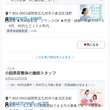
やしの仕事。手に職を身につけて...
〒802-0001福岡県北九州市小倉北区浅野
時給2232円～4368円
資格 ★未経験歓迎・ブランクOK ★学歴・経験・年齢不問！3
0代、40代などミドル世代...
業界未経験歓迎
+15個
気になる
この企業の類似求人を見る
正社員
小顔美容整体の施術スタッフ
合同会社DAGOE
20～40代活躍中！月40万も可能⭐美容・営業経験が活きる！
〒802-0002福岡県北九州市小倉北区京町
月給25万1500円～41万円
求めている人材 9月勤務開始できる方の募集です！ ⭐無資格・