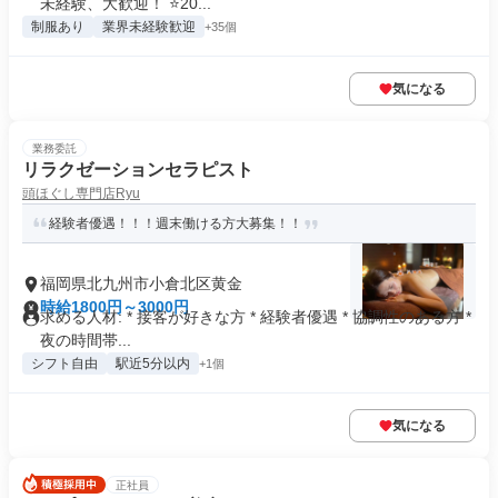
未経験、大歓迎！ ⭐20...
制服あり
業界未経験歓迎
+35個
気になる
業務委託
リラクゼーションセラピスト
頭ほぐし専門店Ryu
経験者優遇！！！週末働ける方大募集！！
福岡県北九州市小倉北区黄金
時給1800円～3000円
求める人材: * 接客が好きな方 * 経験者優遇 * 協調性のある方 *
夜の時間帯...
シフト自由
駅近5分以内
+1個
気になる
正社員