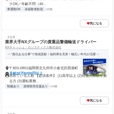
クOK／年齢不問（40...
車通勤OK
未経験者歓迎
+15個
気になる
正社員
業界大手NXグループの貴重品警備輸送ドライバー
NXキャッシュ・ロジスティクス株式会社
“責任ある仕事”で地域貢献！福利厚生充実！幅広い年代が活躍
〒803-0801福岡県北九州市小倉北区西港町
月給20万8200円以上
求めている人材 【必須条件】 (1)高卒以上 (2)社会人経験があ
る方 (3)運転業務...
制服あり
資格取得支援あり
+14個
気になる