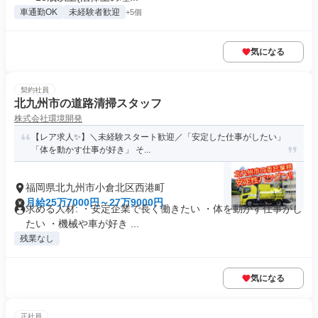
車通勤OK
未経験者歓迎
+5個
気になる
契約社員
北九州市の道路清掃スタッフ
株式会社環境開発
【レア求人✨】＼未経験スタート歓迎／「安定した仕事がしたい」
「体を動かす仕事が好き」 そ...
福岡県北九州市小倉北区西港町
月給25万7000円～27万9000円
求める人材: ・安定企業で長く働きたい ・体を動かす仕事がし
たい ・機械や車が好き ...
残業なし
気になる
正社員