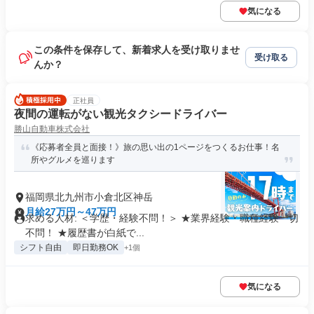
気になる
この条件を保存して、新着求人を受け取りませ
受け取る
んか？
正社員
夜間の運転がない観光タクシードライバー
勝山自動車株式会社
《応募者全員と面接！》旅の思い出の1ページをつくるお仕事！名
所やグルメを巡ります
福岡県北九州市小倉北区神岳
月給27万円～47万円
求める人材: ＜学歴・経験不問！＞ ★業界経験・職種経験一切
不問！ ★履歴書が白紙で...
シフト自由
即日勤務OK
+1個
気になる