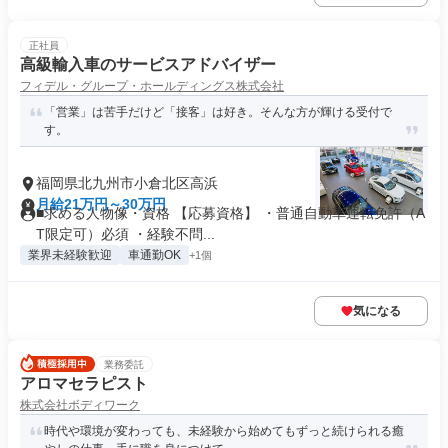
正社員
高級輸入車のサービスアドバイザー
フィデル・グループ・ホールディングス株式会社
「営業」は苦手だけど「接客」は好き。そんな方が輝ける受付で
す。
福岡県北九州市小倉北区高浜
月給21万円～30万円
■求める人物像・資格 【応募資格】 ・普通自動車運転免許（A
T限定可）必須 ・経験不問...
業界未経験歓迎
車通勤OK
+1個
気になる
業務委託
アロマセラピスト
株式会社ボディワーク
時代や環境が変わっても、未経験から始めてもずっと続けられる癒