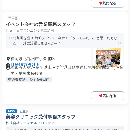
気になる
正社員
イベント会社の営業事務スタッフ
Ｋａｎｏプランニング株式会社
北九州を盛り上げるイベント会社！「やってみたい」と思ったあな
た！一緒に活躍しませんか✧˖°
福岡県北九州市小倉北区
月給19万円以上
求める人材: ●高卒以上 ●要普通自動車運転免許(AT限定可) ●業
界・業務未経験者...
交通費支給
駅近5分以内
気になる
NEW
正社員
美容クリニック受付事務スタッフ
株式会社メディカルフロンティア