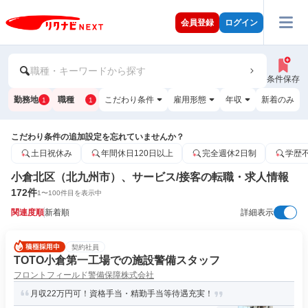
会員登録
ログイン
職種・キーワードから探す
条件保存
勤務地
職種
こだわり条件
雇用形態
年収
新着のみ
1
1
こだわり条件の追加設定を忘れていませんか？
土日祝休み
年間休日120日以上
完全週休2日制
学歴
小倉北区（北九州市）、サービス/接客の転職・求人情報
172
件
1
〜
100
件目を表示中
関連度順
新着順
詳細表示
契約社員
TOTO小倉第一工場での施設警備スタッフ
フロントフィールド警備保障株式会社
月収22万円可！資格手当・精勤手当等待遇充実！