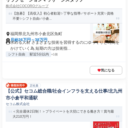
株式会社COCOROグループ
【急募】【高収入】初心者歓迎✨️丁寧な指導✅サポート充実✨️資格
不要✨️シフト自由✅️小倉...
福岡県北九州市小倉北区魚町
月給26万円～38万円
求める人材 さまざまな技術を習得するのにゆっくりと時間を
かけていく為,短期の方は技術指...
シフト自由
駅近5分以内
+1個
気になる
正社員
【公式】セコム総合職/社会インフラを支える仕事/北九州
市小倉平和通駅
セコム株式会社
＜完全週休2日制！＞プライベートを大切にできる働き方！賞与最
大210万円！