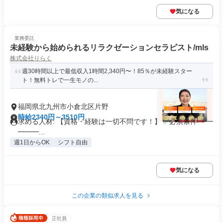
気になる
業務委託
未経験から始められるリラクゼーションセラピスト/mls
株式会社りらく
週30時間以上で最低収入1時間2,340円〜！85％が未経験スター
ト！無料トレで一生モノの...
福岡県北九州市小倉北区片野
時給2340円～3510円
求める人材: 【資格・経験は一切不問です！】 ✅必須条件 ━━
━━━...
週1日からOK
シフト自由
気になる
この企業の類似求人を見る
正社員