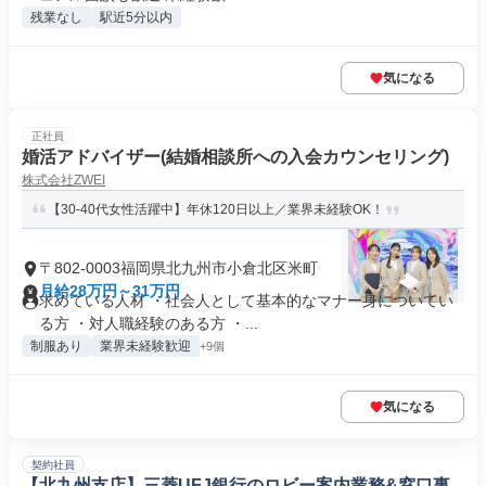
残業なし
駅近5分以内
気になる
正社員
婚活アドバイザー(結婚相談所への入会カウンセリング)
株式会社ZWEI
【30-40代女性活躍中】年休120日以上／業界未経験OK！
〒802-0003福岡県北九州市小倉北区米町
月給28万円～31万円
求めている人材 ・社会人として基本的なマナー身についてい
る方 ・対人職経験のある方 ・...
制服あり
業界未経験歓迎
+9個
気になる
契約社員
【北九州支店】三菱UFJ銀行のロビー案内業務&窓口事