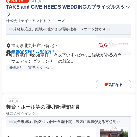
正社員
TAKE and GIVE NEEDS WEDDINGのブライダルスタッ
フ
株式会社テイクアンドギヴ・ニーズ
未経験応援、経験を活かせる環境/接客・マナーを活かす
福岡県北九州市小倉北区
年俸385万円～560万円
応募条件 ■必須条件：※以下いずれかのご経験がある方※ ・
ウェディングプランナーの就業...
研修あり
賞与あり
+2個
気になる
正社員
舞台・ホール等の照明管理技術員
株式会社ウイング
完全未経験月額22.5万円〜学歴不問｜裏方に興味がある方必見