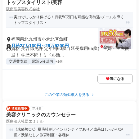
トップスタイリスト/美容
阪南理美容株式会社
実力でしっかり稼げる！月収50万円も可能な高待遇♪チームを導く
トップスタイリスト！
福岡県北九州市小倉北区魚町
月給27万160円～29万9200円
資格 美容師免許 定年制60歳（延長雇用65歳） 主婦・主夫歓
迎！ 学歴不問！ミドル活...
交通費支給
駅近5分以内
+1個
気になる
この企業の類似求人を見る
正社員
美容クリニックのカウンセラー
医療法人社団エミナル
《未経験OK》脱毛社割／インセンティブあり／成果はしっかり評
価／残業なし／教育制度・各種休...