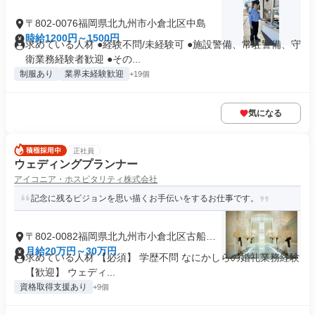
〒802-0076福岡県北九州市小倉北区中島
時給1200円～1500円
求めている人材 ●経験不問/未経験可 ●施設警備、常駐警備、守
衛業務経験者歓迎 ●その...
制服あり
業界未経験歓迎
+19個
気になる
正社員
ウェディングプランナー
アイコニア・ホスピタリティ株式会社
記念に残るビジョンを思い描くお手伝いをするお仕事です。
〒802-0082福岡県北九州市小倉北区古船場
町
月給20万円～30万円
求めている人材 【必須】 学歴不問 なにかしらの婚礼業務経験
【歓迎】 ウェディ...
資格取得支援あり
+9個