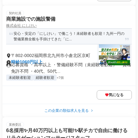
契約社員
商業施設での施設警備
株式会社 にしけい
安心・安定の「にしけい」で働こう！未経験者も歓迎！九州一円の
警備業務全般を手掛けてきた「に...
〒802-0002福岡県北九州市小倉北区京町
時給1060円以上
応募資格 ・高卒以上 ・警備経験不問（未経験者歓迎） ・資格
免許不問 ・40代、50代...
未経験者歓迎
経験者歓迎
+7個
気になる
この企業の類似求人を見る
業務委託
6名採用✨️月40万円以上も可能!✨️駅チカで自由に働ける
リラクゼーションマッサージスタッフ