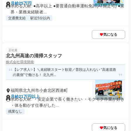
月給25万円
求める人材: ●高卒以上 ●要普通自動車運転免許(AT限定可) ●業
界・業務未経験者...
交通費支給
駅近5分以内
気になる
正社員
北九州高速の清掃スタッフ
株式会社環境開発
【レア求人✨】＼未経験スタート歓迎／普段は入れない “高速道路
の裏側”で働ける！ 北九州...
福岡県北九州市小倉北区西港町
月給21万円以上
求める人材: ・安定企業で長く働きたい ・モクモク作業が好き
・体を動かす仕事がした...
残業なし
気になる