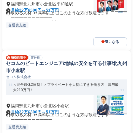
福岡県北九州市小倉北区平和通駅
月給22万6300円～51万円
求める人材: ⏩高卒以上 ❏このような方は歓迎します ￣￣￣￣
￣￣￣￣￣￣￣￣￣￣...
交通費支給
気になる
正社員
セコムのビートエンジニア/地域の安全を守る仕事/北九州
市小倉駅
セコム株式会社
＜完全週休2日制！＞プライベートを大切にできる働き方！賞与最
大210万円！
福岡県北九州市小倉北区小倉駅
月給22万6300円～51万円
求める人材: ⏩高卒以上 ❏このような方は歓迎します ￣￣￣￣
￣￣￣￣￣￣￣￣￣￣...
交通費支給