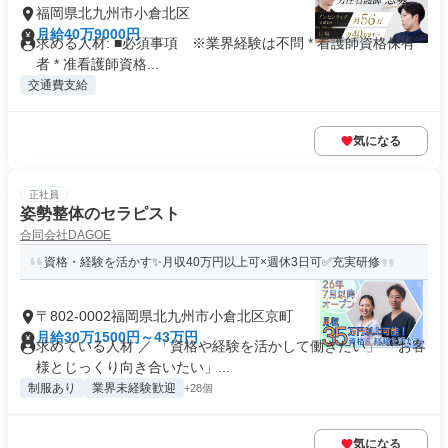
福岡県北九州市小倉北区
月給40万9000円
求める人材: ■必須事項 ※業界経験は不問 * 看護師資格保有
者 * 准看護師資格...
交通費支給
気になる
正社員
姿勢整体のセラピスト
合同会社DAGOE
資格・経験を活かす✨月収40万円以上可×週休3日可✅充実研修
〒802-0002福岡県北九州市小倉北区京町
月給30万1500円～43万円
求めている人材 ／ 「資格や経験を活かして働きたい」 「お客
様とじっくり向き合いたい」...
制服あり
業界未経験歓迎
+28個
気になる