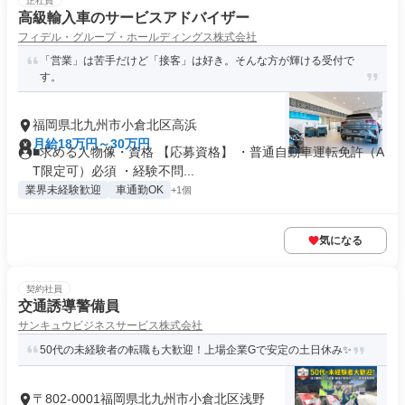
正社員
高級輸入車のサービスアドバイザー
フィデル・グループ・ホールディングス株式会社
「営業」は苦手だけど「接客」は好き。そんな方が輝ける受付で
す。
福岡県北九州市小倉北区高浜
月給18万円～30万円
■求める人物像・資格 【応募資格】 ・普通自動車運転免許（A
T限定可）必須 ・経験不問...
業界未経験歓迎
車通勤OK
+1個
気になる
契約社員
交通誘導警備員
サンキュウビジネスサービス株式会社
50代の未経験者の転職も大歓迎！上場企業Gで安定の土日休み✨
〒802-0001福岡県北九州市小倉北区浅野