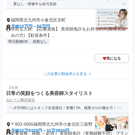
業なし・研修中も給与支給
福岡県北九州市小倉北区京町
月給22万円～50万円
求める人材: 【応募資格】 美容師免許をお持ちの方(取得見込
みの方) 【歓迎条件】...
即日勤務OK
残業なし
気になる
この企業の類似求人を見る
正社員
日常の笑顔をつくる美容師スタイリスト
セレーノ株式会社
夕方5時にはスタッフ全員退社！実働7.5h、残業ゼロの働き方！
〒802-0065福岡県北九州市小倉北区三萩野
月給22万8320円～31万3820円
必要資格・経験 ＜必須＞ 美容師免許（実務経験不問） ブラン