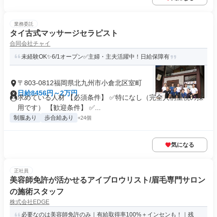
業務委託
タイ古式マッサージセラピスト
合同会社チャイ
未経験OK✨6/1オープン✅主婦・主夫活躍中！日給保障有
〒803-0812福岡県北九州市小倉北区室町
日給8456円～2万円
求めている人材 【必須条件】 ✅特になし（完全人柄重視の採
用です） 【歓迎条件】 ✅...
制服あり
歩合給あり
+24個
気になる
正社員
美容師免許が活かせるアイブロウリスト/眉毛専門サロン
の施術スタッフ
株式会社EDGE
必要なのは美容師免許のみ｜有給取得率100%＋インセンも！｜残