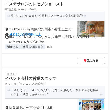
エステサロンのレセプショニスト
有限会社Beauty Rush
見学のみでも大歓迎♪会員制エステサロン◎未経験歓迎
〒802-0006福岡県北九州市小倉北区魚町
月給24万5000円以上
求めている人材 こんな方は是非!!! ◇明るくお客様対応をして
いただける方 ◇気づか...
制服あり
業界未経験歓迎
+15個
気になる
正社員
イベント会社の営業スタッフ
Ｋａｎｏプランニング株式会社
「楽しそう」「やってみたい」と思ったあなた！社長の弟(妹)的存
在として活躍しませんか✧˖°
福岡県北九州市小倉北区木町