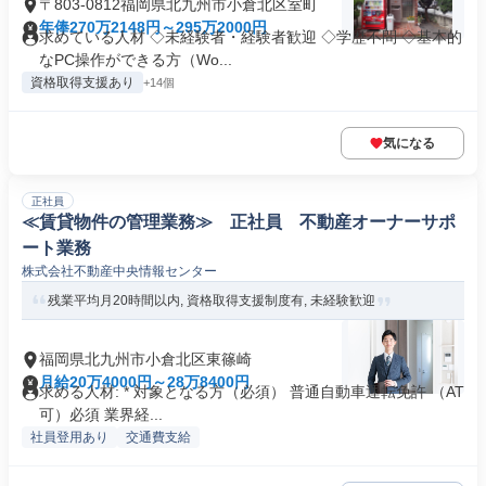
〒803-0812福岡県北九州市小倉北区室町
年俸270万2148円～295万2000円
求めている人材 ◇未経験者・経験者歓迎 ◇学歴不問 ◇基本的
なPC操作ができる方（Wo...
資格取得支援あり
+14個
気になる
正社員
≪賃貸物件の管理業務≫ 正社員 不動産オーナーサポ
ート業務
株式会社不動産中央情報センター
残業平均月20時間以内, 資格取得支援制度有, 未経験歓迎
福岡県北九州市小倉北区東篠崎
月給20万4000円～28万8400円
求める人材: * 対象となる方（必須） 普通自動車運転免許 （AT
可）必須 業界経...
社員登用あり
交通費支給