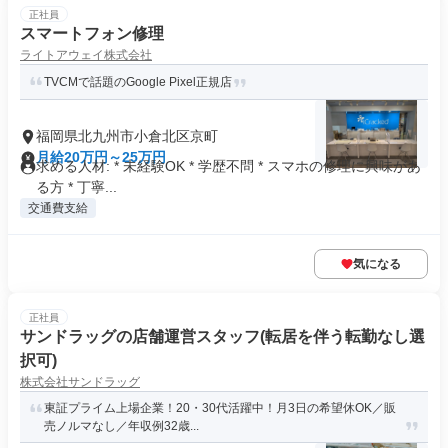
正社員
スマートフォン修理
ライトアウェイ株式会社
TVCMで話題のGoogle Pixel正規店
福岡県北九州市小倉北区京町
月給20万円～25万円
求める人材: * 未経験OK * 学歴不問 * スマホの修理に興味があ
る方 * 丁寧...
交通費支給
気になる
正社員
サンドラッグの店舗運営スタッフ(転居を伴う転勤なし選
択可)
株式会社サンドラッグ
東証プライム上場企業！20・30代活躍中！月3日の希望休OK／販
売ノルマなし／年収例32歳...