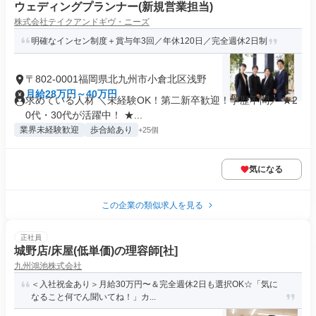
ウェディングプランナー(新規営業担当)
株式会社テイクアンドギヴ・ニーズ
明確なインセン制度＋賞与年3回／年休120日／完全週休2日制
〒802-0001福岡県北九州市小倉北区浅野
月給28万円～40万円
求めている人材 ＼未経験OK！第二新卒歓迎！学歴不問／ ★2
0代・30代が活躍中！ ★...
業界未経験歓迎
歩合給あり
+25個
気になる
この企業の類似求人を見る
正社員
城野店/床屋(低単価)の理容師[社]
九州鴻池株式会社
＜入社祝金あり＞月給30万円〜＆完全週休2日も選択OK☆「気に
なること何でん聞いてね！」カ...