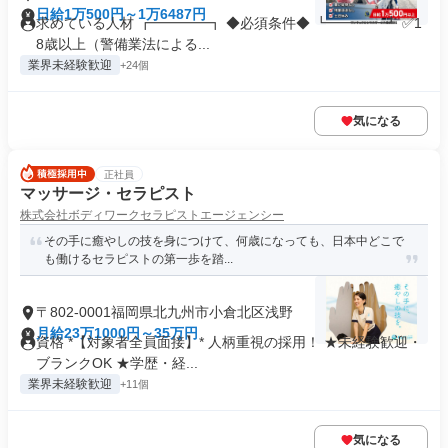
日給1万500円～1万6487円
求めている人材 ┏━━━━┓ ◆必須条件◆ ┗━━━━┛ ✅1
8歳以上（警備業法による...
業界未経験歓迎
+24個
気になる
正社員
マッサージ・セラピスト
株式会社ボディワークセラピストエージェンシー
その手に癒やしの技を身につけて、何歳になっても、日本中どこで
も働けるセラピストの第一歩を踏...
〒802-0001福岡県北九州市小倉北区浅野
月給23万1000円～35万円
資格 *【対象者全員面接】* 人柄重視の採用！ ★未経験歓迎・
ブランクOK ★学歴・経...
業界未経験歓迎
+11個
気になる