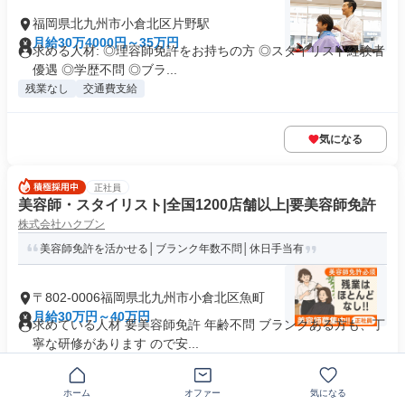
福岡県北九州市小倉北区片野駅
月給30万4000円～35万円
求める人材: ◎理容師免許をお持ちの方 ◎スタイリスト経験者
優遇 ◎学歴不問 ◎ブラ...
残業なし
交通費支給
気になる
正社員
美容師・スタイリスト|全国1200店舗以上|要美容師免許
株式会社ハクブン
美容師免許を活かせる│ブランク年数不問│休日手当有
〒802-0006福岡県北九州市小倉北区魚町
月給30万円～40万円
求めている人材 要美容師免許 年齢不問 ブランクある方も、丁
寧な研修があります ので安...
主婦・主夫歓迎
+13個
ホーム
オファー
気になる