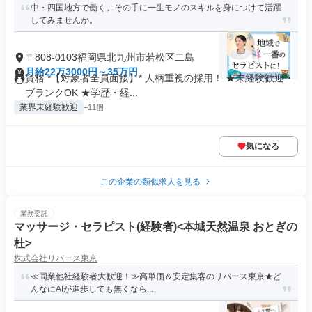
中・四国地方で働く。その手に一生モノのスキルを身につけて活躍
してみませんか。
〒808-0103福岡県北九州市若松区二島
月給22万3000円～35万円
資格 *【対象者全員面接】* 人柄重視の採用！ ★未経験歓迎・
ブランクOK ★学歴・経...
業界未経験歓迎
+11個
気になる
この企業の類似求人を見る
業務委託
マッサージ・セラピスト(経験者)<本城天然温泉 おとぎの
杜>
株式会社リバース東京
≪同業他社経験者大歓迎！≫高単価＆安定集客のリバース東京★ど
んなにAIが進歩しても無くなら...