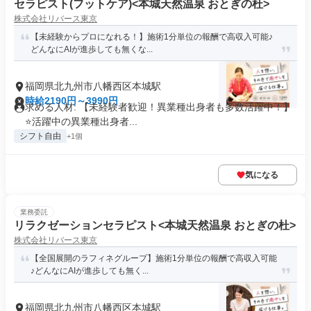
セラピスト(フットケア)<本城天然温泉 おとぎの杜>
株式会社リバース東京
【未経験からプロになれる！】施術1分単位の報酬で高収入可能♪
どんなにAIが進歩しても無くな...
福岡県北九州市八幡西区本城駅
時給2190円～3990円
求める人材: 【未経験者歓迎！異業種出身者も多数活躍中！】
⭐️活躍中の異業種出身者...
シフト自由
+1個
気になる
業務委託
リラクゼーションセラピスト<本城天然温泉 おとぎの杜>
株式会社リバース東京
【全国展開のラフィネグループ】施術1分単位の報酬で高収入可能
♪どんなにAIが進歩しても無く...
福岡県北九州市八幡西区本城駅