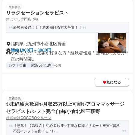
業務委託
リラクゼーションセラピスト
頭ほぐし専門店Ryu
経験者優遇！！！週末働ける方大募集！！
福岡県北九州市小倉北区黄金
時給1800円～3000円
求める人材: * 接客が好きな方 * 経験者優遇 * 協調性のある方 *
夜の時間帯...
シフト自由
駅近5分以内
+1個
気になる
業務委託
✨️未経験大歓迎✨️月収25万以上可能✨️アロママッサージ
セラピスト/シフト完全自由/小倉北区三萩野
株式会社COCOROグループ
【急募】【高収入】初心者歓迎✨️丁寧な指導✅サポート充実✅資格
不要✅️シフト自由✅️モノレ...