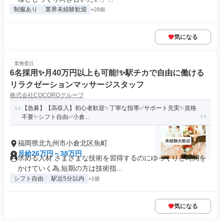
制服あり
業界未経験歓迎
+28個
気になる
業務委託
6名採用✨️月40万円以上も可能!✨️駅チカで自由に働ける
リラクゼーションマッサージスタッフ
株式会社COCOROグループ
【急募】【高収入】初心者歓迎✨️丁寧な指導✅サポート充実✨️資格
不要✨️シフト自由✅️小倉...
福岡県北九州市小倉北区魚町
月給26万円～38万円
求める人材 さまざまな技術を習得するのにゆっくりと時間を
かけていく為,短期の方は技術指...
シフト自由
駅近5分以内
+1個
気になる