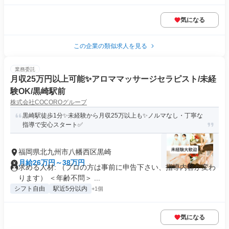
気になる
この企業の類似求人を見る
業務委託
月収25万円以上可能✨️アロママッサージセラピスト/未経
験OK/黒崎駅前
株式会社COCOROグループ
黒崎駅徒歩1分✨️未経験から月収25万以上も✨️ノルマなし・丁寧な
指導で安心スタート✅️
福岡県北九州市八幡西区黒崎
月給26万円～38万円
求める人材: （プロの方は事前に申告下さい、指導内容が変わ
ります） ＜年齢不問＞ ...
シフト自由
駅近5分以内
+1個
気になる