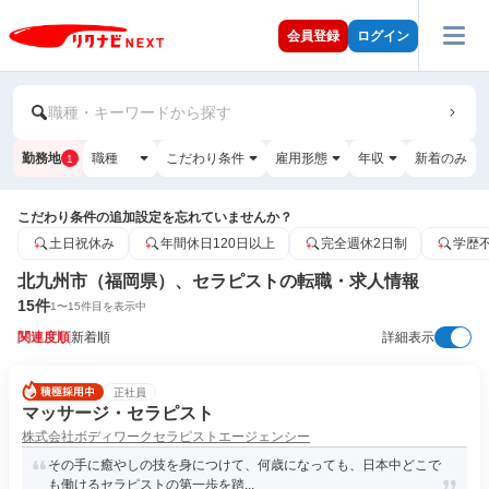
会員登録
ログイン
職種・キーワードから探す
勤務地
職種
こだわり条件
雇用形態
年収
新着のみ
1
こだわり条件の追加設定を忘れていませんか？
土日祝休み
年間休日120日以上
完全週休2日制
学歴
北九州市（福岡県）、セラピストの転職・求人情報
15
件
1
〜
15
件目を表示中
関連度順
新着順
詳細表示
正社員
マッサージ・セラピスト
株式会社ボディワークセラピストエージェンシー
その手に癒やしの技を身につけて、何歳になっても、日本中どこで
も働けるセラピストの第一歩を踏...