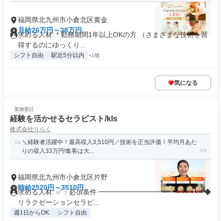
福岡県北九州市小倉北区黄金
月給26万円～38万円
求める人材: * 勤務期間1年以上OKの方 （さまざまな技術を習
得するのにゆっくり...
シフト自由
駅近5分以内
+1個
気になる
業務委託
経験を活かせるセラピスト/kls
株式会社りらく
＼経験者活躍中！最高収入3,510円／技術を正当評価！平均月あた
りの収入33万円!集客は大...
福岡県北九州市小倉北区片野
時給2520円～3510円
求める人材: ✅：必須条件 ━━━━━━━━━━━━━━━ ◆
リラクゼーションセラピ...
週1日からOK
シフト自由