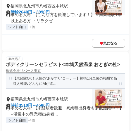
福岡県北九州市八幡西区本城駅
時給2640円～3990円
求める人材: 【こんな方を歓迎しています！】 ⭐️同業経験1年
以上ある方 ・リラクゼ...
シフト自由
+1個
気になる
業務委託
ボディクリーンセラピスト<本城天然温泉 おとぎの杜>
株式会社リバース東京
【未経験OK！人気の"あかすり"コーナー】施術1分単位の報酬で高
収入可能♪どんなにAIが進...
福岡県北九州市八幡西区本城駅
時給3510円～4560円
求める人材: 【未経験者歓迎！異業種出身者も多数活躍中！】
⭐️活躍中の異業種出身者...
シフト自由
+1個