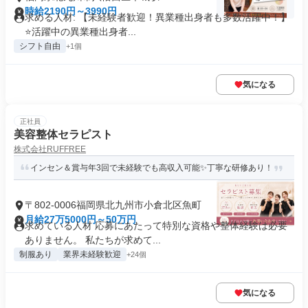
時給2190円～3990円
求める人材: 【未経験者歓迎！異業種出身者も多数活躍中！】
⭐️活躍中の異業種出身者...
シフト自由
+1個
気になる
正社員
美容整体セラピスト
株式会社RUFFREE
インセン＆賞与年3回で未経験でも高収入可能✨丁寧な研修あり！
〒802-0006福岡県北九州市小倉北区魚町
月給27万5000円～50万円
求めている人材 応募にあたって特別な資格や整体経験は必要
ありません。 私たちが求めて...
制服あり
業界未経験歓迎
+24個
気になる