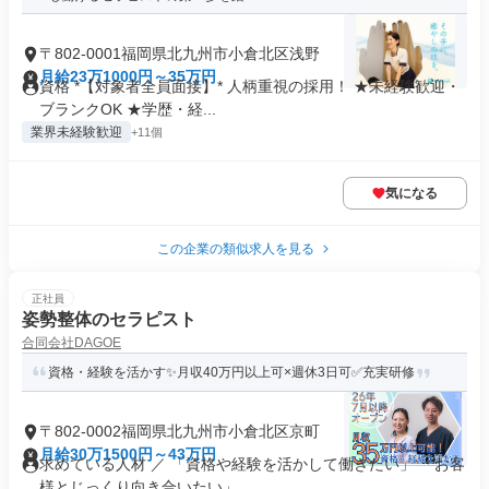
〒802-0001福岡県北九州市小倉北区浅野
月給23万1000円～35万円
資格 *【対象者全員面接】* 人柄重視の採用！ ★未経験歓迎・
ブランクOK ★学歴・経...
業界未経験歓迎
+11個
気になる
この企業の類似求人を見る
正社員
姿勢整体のセラピスト
合同会社DAGOE
資格・経験を活かす✨月収40万円以上可×週休3日可✅充実研修
〒802-0002福岡県北九州市小倉北区京町
月給30万1500円～43万円
求めている人材 ／ 「資格や経験を活かして働きたい」 「お客
様とじっくり向き合いたい」...