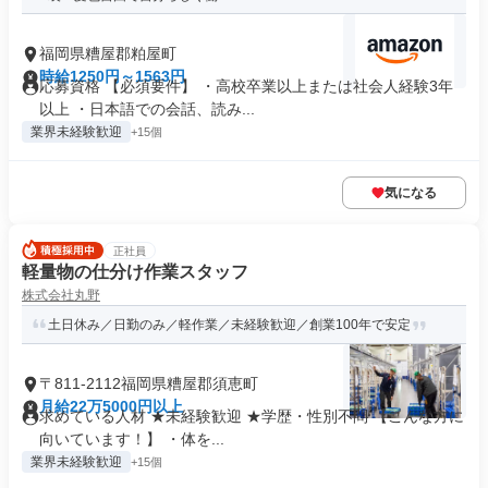
福岡県糟屋郡粕屋町
時給1250円～1563円
応募資格 【必須要件】 ・高校卒業以上または社会人経験3年
以上 ・日本語での会話、読み...
業界未経験歓迎
+15個
気になる
正社員
軽量物の仕分け作業スタッフ
株式会社丸野
土日休み／日勤のみ／軽作業／未経験歓迎／創業100年で安定
〒811-2112福岡県糟屋郡須恵町
月給22万5000円以上
求めている人材 ★未経験歓迎 ★学歴・性別不問 【こんな方に
向いています！】 ・体を...
業界未経験歓迎
+15個