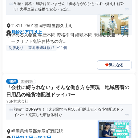
学歴・資格・経験は問いません！働きながらひとつずつ覚えればO
K！大手企業と提携で安心・安定...
〒811-2501福岡県糟屋郡久山町
月給23万円以上
求める人物像 学歴不問 資格不問 経験不問 未経験歓迎 ＊フォ
ークリフト免許お持ちの方...
制服あり
業界未経験歓迎
+11個
気になる
NEW
業務委託
「会社に縛られない」そんな働き方を実現 地域密着の
日用品の軽貨物配送ドライバー
YSP株式会社
前職年収UP99％！！未経験でも月50万円以上狙える小物配送ドラ
イバー！充実した研修体制で...
福岡県糟屋郡粕屋町酒殿駅
月給38万円～60万円