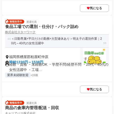
気になる
派遣社員
食品工場での選別・仕分け・パック詰め
株式会社スターワーク
＜日勤専属×平日だけの勤務×大型連休あり＞明太子の選別作業｜2
0代～40代の女性活躍中
福岡県糟屋郡粕屋町仲原
時給1230円～1538円
経験・資格 ・未経験OK ・学歴不問/経歴不問 ・20代～40代の
女性活躍中 ・工場...
業界未経験歓迎
+15個
気になる
派遣社員
商品の倉庫内管理/配送・回収
キャリアパス株式会社