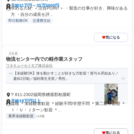
月給31万円～35万5000円
求める人材: ＜注目POINT＞ ・製造の仕事が好き、興味がある
方 ・自分の成長を評...
即日勤務OK
交通費支給
気になる
正社員
物流センター内での軽作業スタッフ
ワタキューセイモア株式会社
【未経験OK】体を動かすことが好きな方歓迎！賞与＆昇給あり／
週休2日制／福利厚生充実／男性...
〒811-2302福岡県糟屋郡粕屋町
月給18万円以上
資格 ＊未経験者歓迎 ＊経験不問/学歴不問 ＊第二新卒歓迎 ＊
Ｉ・Ｕ・Ｊターン歓迎 ＊...
業界未経験歓迎
+14個
気になる