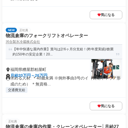
気になる
NEW
正社員
物流倉庫のフォークリフトオペレーター
河合製氷冷蔵株式会社
【年中快適な屋内作業】賞与は計6ヶ月分支給！(昨年度実績)/創業
約150年の安定企業！20...
福岡県糟屋郡粕屋町
月給20万円～26万円
求める人材: ＊40歳未満 ※例外事由3号のイ（長期キャリア形
成のため） ＊無資格...
交通費支給
気になる
正社員
物流倉庫の倉庫内作業・クレーンオペレーター│月給27