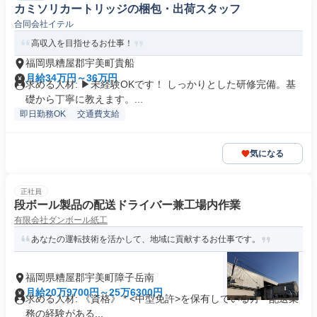
カミソリカートリッジの梱包・出荷スタッフ
合同会社イテル
高収入を目指せるお仕事！
福岡県糟屋郡宇美町貴船
月給34万円～36万円
求める人材: ▶未経験OKです！ しっかりとした研修完備。基
礎から丁寧に教えます。...
即日勤務OK
交通費支給
気になる
正社員
段ボール製品の配送ドライバー兼工場内作業
有限会社ダンボール紙工
あなたの運転技術を活かして、地域に貢献するお仕事です。
福岡県糟屋郡宇美町障子岳南
月給20万9700円～25万6300円
求める人材: 《資格》 * <中型免許>を保有している方 * 配送業
務の経験がある...