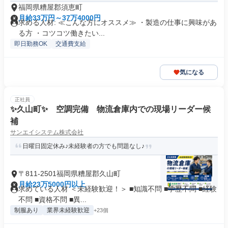
福岡県糟屋郡須恵町
月給33万円～37万4000円
求める人材: ≪こんな方にオススメ≫ ・製造の仕事に興味があ
る方 ・コツコツ働きたい...
即日勤務OK
交通費支給
気になる
正社員
✨久山町✨ 空調完備 物流倉庫内での現場リーダー候
補
サンエイシステム株式会社
日曜日固定休み♪未経験者の方でも問題なし♪
〒811-2501福岡県糟屋郡久山町
月給23万5000円以上
求めている人材 ＜未経験歓迎！＞ ■知識不問 ■学歴不問 ■経験
不問 ■資格不問 ■異...
制服あり
業界未経験歓迎
+23個