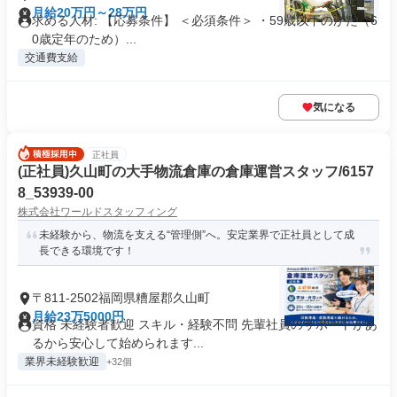
月給20万円～28万円
求める人材: 【応募条件】 ＜必須条件＞ ・59歳以下のかた（6
0歳定年のため）...
交通費支給
気になる
正社員
(正社員)久山町の大手物流倉庫の倉庫運営スタッフ/6157
8_53939-00
株式会社ワールドスタッフィング
未経験から、物流を支える“管理側”へ。安定業界で正社員として成
長できる環境です！
〒811-2502福岡県糟屋郡久山町
月給23万5000円
資格 未経験者歓迎 スキル・経験不問 先輩社員のサポートがあ
るから安心して始められます...
業界未経験歓迎
+32個