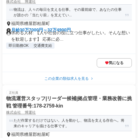
株式会社 博運社
物流は、人々の毎日を支える仕事。 その最前線で、あなたの仕事
が誰かの「当たり前」を支えてい...
福岡県糟屋郡粕屋町
月給30万7000円～32万4900円
求める人材: 【人や社会の役に立つ仕事がしたい。そんな想い
を歓迎します】 応募に必...
即日勤務OK
交通費支給
気になる
この企業の類似求人を見る
正社員
物流運営スタッフ|リーダー候補|拠点管理・業務改善に挑
戦 管理番号:178-2759-kin
株式会社 博運社
ただ作業するだけではない。人を動かし、物流を支える存在へ。将
来のキャリアを描ける仕事です。
福岡県糟屋郡粕屋町