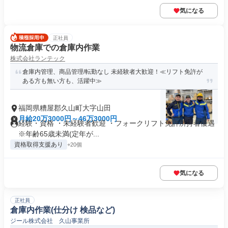
気になる
正社員
物流倉庫での倉庫内作業
株式会社ランテック
倉庫内管理、商品管理/転勤なし 未経験者大歓迎！≪リフト免許が
ある方も無い方も、活躍中≫
福岡県糟屋郡久山町大字山田
月給20万3000円～46万3000円
経験・資格 ・未経験者歓迎 ・フォークリフト免許所持者優遇
※年齢65歳未満(定年が...
資格取得支援あり
+20個
気になる
正社員
倉庫内作業(仕分け 検品など)
ジール株式会社 久山事業所