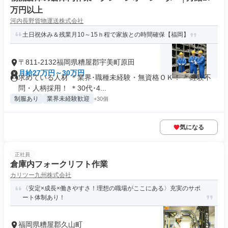
万円以上
河内長野貨物運送株式会社
土日祝休み＆残業月10～15ｈ程で家族との時間確保【福岡】
〒811-2132福岡県糟屋郡宇美町原田
月給27万円～30万円
求めている人材 ＊業界･職種未経験・無資格ＯＫ！ ＊経験不
問・人柄採用！ ＊30代･4...
制服あり
業界未経験歓迎
+30個
気になる
正社員
倉庫内フォークリフト作業
カリツー九州株式会社
〈安定×成長×働きやすさ！理想の職場がここにある〉充実のサポ
ート体制あり！
福岡県糟屋郡久山町