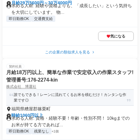
月給29万5600円～30万4000円
求める人材: 経験や資格よりも、「成長したい」という気持ち
を大切にしています。 物...
即日勤務OK
交通費支給
気になる
この企業の類似求人を見る
契約社員
月給18万円以上、簡単な作業で安定収入の作業スタッフ!
管理番号:176-2274-kin
株式会社 博運社
誰でもできる！レーンに流れてくるお米を積むだけ！カンタンな作
業です◎
福岡県糟屋郡篠栗町
時給1060円以上
求める人材: 資格・経験不要！年齢・性別不問！ 10kgまでの
お米が持てる方であれば...
即日勤務OK
残業なし
+1個