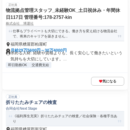
正社員
物流拠点管理スタッフ_未経験OK_土日祝休み・年間休
日117日 管理番号:178-2757-kin
株式会社 博運社
仕事もプライベートも大切にできる。働き方を変え続ける物流会社
で、将来のキャリアを築きません...
福岡県糟屋郡粕屋町
月給29万5600円～30万4000円
求める人材: 経験や資格よりも、長く安心して働きたいという
気持ちを大切にしています。...
即日勤務OK
交通費支給
気になる
正社員
折りたたみチェアの検査
合同会社Next Stage
《福利厚生充実》折りたたみチェアの検査／社会保険・各種手当あ
り
福岡県糟屋郡新宮町