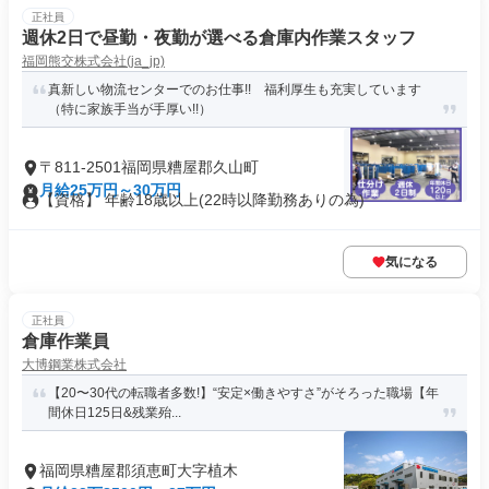
正社員
週休2日で昼勤・夜勤が選べる倉庫内作業スタッフ
福岡熊交株式会社(ja_jp)
真新しい物流センターでのお仕事!! 福利厚生も充実しています
（特に家族手当が手厚い!!）
〒811-2501福岡県糟屋郡久山町
月給25万円～30万円
【資格】 年齢18歳以上(22時以降勤務ありの為)
気になる
正社員
倉庫作業員
大博鋼業株式会社
【20〜30代の転職者多数!】“安定×働きやすさ”がそろった職場【年
間休日125日&残業殆...
福岡県糟屋郡須恵町大字植木