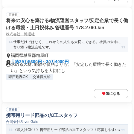
正社員
将来の安心を築ける/物流運営スタッフ/安定企業で長く働
ける環境・土日祝休み 管理番号:178-2760-kin
株式会社 博運社
仕事だけではなく、これからの人生も大切にできる。社員の未来に
寄り添う物流会社です。
福岡県糟屋郡粕屋町
月給29万5600円～30万4000円
求める人材: 経験や資格よりも、「安定した環境で長く働きた
い」という気持ちを大切にし...
即日勤務OK
交通費支給
気になる
正社員
携帯用リード部品の加工スタッフ
合同会社Silver Gate
《即入社OK！》携帯用リード部品の加工スタッフ！応募しやすい♪