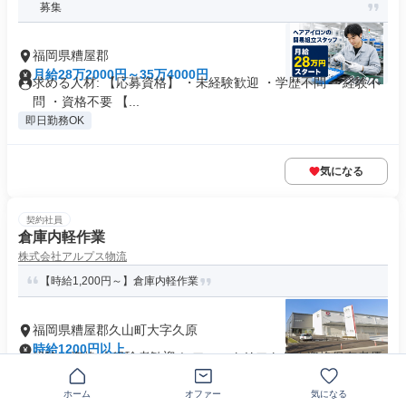
募集
福岡県糟屋郡
月給28万2000円～35万4000円
求める人材: 【応募資格】 ・未経験歓迎 ・学歴不問 ・経験不
問 ・資格不要 【...
即日勤務OK
気になる
契約社員
倉庫内軽作業
株式会社アルプス物流
【時給1,200円～】倉庫内軽作業
福岡県糟屋郡久山町大字久原
時給1200円以上
経験・資格 未経験者歓迎！ フォークリフト免許資格保有者優
遇！
社員登用あり
ホーム
オファー
気になる
+5個