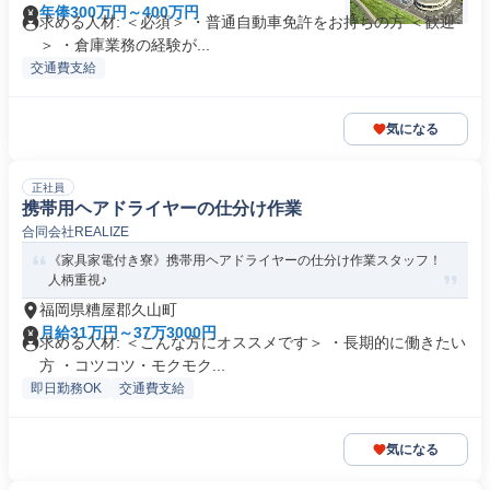
年俸300万円～400万円
求める人材: ＜必須＞ ・普通自動車免許をお持ちの方 ＜歓迎
＞ ・倉庫業務の経験が...
交通費支給
気になる
正社員
携帯用ヘアドライヤーの仕分け作業
合同会社REALIZE
《家具家電付き寮》携帯用ヘアドライヤーの仕分け作業スタッフ！
人柄重視♪
福岡県糟屋郡久山町
月給31万円～37万3000円
求める人材: ＜こんな方にオススメです＞ ・長期的に働きたい
方 ・コツコツ・モクモク...
即日勤務OK
交通費支給
気になる