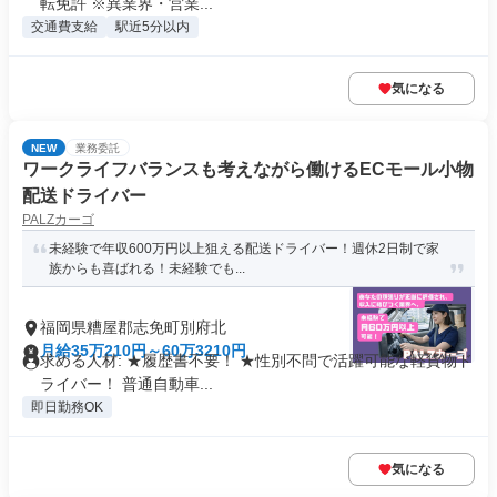
転免許 ※異業界・営業...
交通費支給
駅近5分以内
気になる
NEW
業務委託
ワークライフバランスも考えながら働けるECモール小物
配送ドライバー
PALZカーゴ
未経験で年収600万円以上狙える配送ドライバー！週休2日制で家
族からも喜ばれる！未経験でも...
福岡県糟屋郡志免町別府北
月給35万210円～60万3210円
求める人材: ★履歴書不要！ ★性別不問で活躍可能な軽貨物ド
ライバー！ 普通自動車...
即日勤務OK
気になる