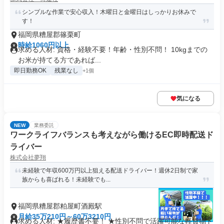
シンプルな作業で安心収入！木曜日と金曜日はしっかりお休みで
す！
福岡県糟屋郡篠栗町
時給1060円以上
求める人材: 資格・経験不要！年齢・性別不問！ 10kgまでの
お米が持てる方であれば...
即日勤務OK
残業なし
+1個
気になる
NEW
業務委託
ワークライフバランスも考えながら働けるEC即時配送ド
ライバー
株式会社夢翔
未経験で年収600万円以上狙える配送ドライバー！週休2日制で家
族からも喜ばれる！未経験でも...
福岡県糟屋郡粕屋町酒殿駅
月給35万210円～60万3210円
求める人材: ★履歴書不要！ ★性別不問で活躍可能な軽貨物ド