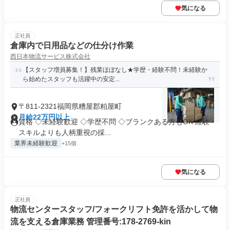
気になる
正社員
倉庫内で日用品などの仕分け作業
西日本物流サービス株式会社
【スタッフ増員募集！】残業ほぼなし★学歴・経験不問！未経験か
ら始めたスタッフも活躍中の安定...
〒811-2321福岡県糟屋郡粕屋町
月給22万円以上
資格 ◇未経験歓迎 ◇学歴不問 ◇ブランクある方もOK 経験・
スキルよりも人柄重視の採...
業界未経験歓迎
+15個
気になる
正社員
物流センタースタッフ/フォークリフト免許を活かして物
流を支える倉庫業務 管理番号:178-2769-kin