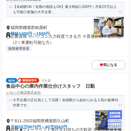
【未経験OK！短期の相談もOK】最大時給1,500円！月収25万以上
も可能◎老舗の大手企業...
福岡県糟屋郡粕屋町
時給1400円～1500円
応募資格 ※パソコン入力程度できる方 ※普通自動車運転免許
（2ｔ車運転可能な方）
無期雇用派遣
気になる
NEW
正社員
食品中心の庫内作業仕分けスタッフ 日勤
シモハナ物流株式会社
大手企業の正社員として活躍！未経験から始められる人気の倉庫内
作業です。
〒811-2502福岡県糟屋郡久山町
月給26万8075円～40万5562円
資格 ■フォークリフト免許をお持ちの方歓迎 ※資格取得支援