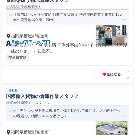
食品を扱う物流倉庫スタッフ
河合製氷冷蔵株式会社
【賞与は計6ヶ月分支給！(昨年度実績)】快適屋内作業！創業約150
年の安定地場企業！20代...
福岡県糟屋郡粕屋町
月給20万円～26万円
求める人材: ＊40歳未満 ※例外事由3号のイ（長期キャリア形
成のため） ＜知識不...
交通費支給
気になる
正社員
国際輸入貨物の倉庫作業スタッフ
株式会社国際エキスプレス
✅世界とつながる物流現場で、体を動かして働こう。／✅若手中心
の現場で、物流スキルを磨けるチ...
福岡県糟屋郡粕屋町