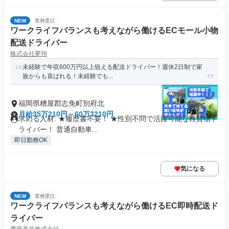
NEW
業務委託
ワークライフバランスも考えながら働けるECモール小物
配送ドライバー
株式会社夢翔
未経験で年収600万円以上狙える配送ドライバー！週休2日制で家
族からも喜ばれる！未経験でも...
福岡県糟屋郡志免町別府北
月給35万210円～60万3210円
求める人材: ★履歴書不要！ ★性別不問で活躍可能な軽貨物ド
ライバー！ 普通自動車...
即日勤務OK
気になる
NEW
業務委託
ワークライフバランスも考えながら働けるEC即時配送ド
ライバー