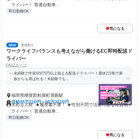
ライバー！ 普通自動車...
即日勤務OK
気になる
NEW
業務委託
ワークライフバランスも考えながら働けるEC即時配送ド
ライバー
PALZカーゴ
未経験で年収600万円以上狙える配送ドライバー！週休2日制で家
族からも喜ばれる！未経験でも...
福岡県糟屋郡粕屋町酒殿駅
月給35万210円～60万3210円
求める人材: ★履歴書不要！ ★性別不問で活躍可能な軽貨物ド
ライバー！ 普通自動車...
即日勤務OK
気になる