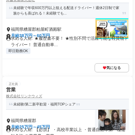
齊藤美装株式会社
未経験で年収600万円以上狙える配送ドライバー！週休2日制で家
族からも喜ばれる！未経験でも...
福岡県糟屋郡粕屋町酒殿駅
月給38万円～60万円
求める人材: ★履歴書不要！ ★性別不問で活躍可能な軽貨物ド
ライバー！ 普通自動車...
即日勤務OK
気になる
正社員
営業
株式会社リンクウィズ
未経験/第二新卒歓迎・福岡TOPシェア
福岡県糟屋郡
月給25万円～45万円
求める人材: 【必須】 ・高校卒業以上 ・普通自動車第一種運