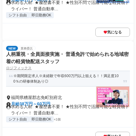
求める人材: ★履歴書不要！ ★性別不問で活躍可能な軽貨物ド
ライバー！ 普通自動車...
シフト自由
即日勤務OK
気になる
NEW
業務委託
人柄重視・全員面接実施・ 普通免許で始められる地域密
着の軽貨物配送スタッフ
ロジフィックス
※期間限定求人※未経験で年収600万円以上狙える！！満足度10
0％の研修体制あり◎
福岡県糟屋郡志免町別府北
月給38万円～60万円
求める人材: ★履歴書不要！ ★性別不問で活躍可能な軽貨物ド
ライバー！ 普通自動車...
シフト自由
即日勤務OK
+1個