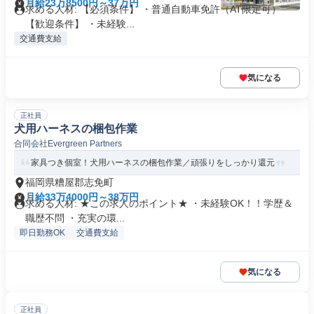
月給23万8500円～37万円
求める人材: 【必須条件】 ・普通自動車免許（AT限定可）
【歓迎条件】 ・未経験...
交通費支給
気になる
正社員
犬用ハーネスの梱包作業
合同会社Evergreen Partners
家具つき個室！犬用ハーネスの梱包作業／頑張りをしっかり還元
福岡県糟屋郡志免町
月給33万4000円～38万円
求める人材: ★この求人のポイント★ ・未経験OK！！学歴＆
職歴不問 ・充実の環...
即日勤務OK
交通費支給
気になる
正社員