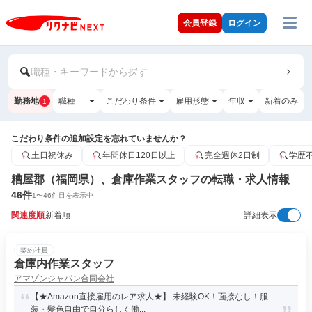
会員登録
ログイン
職種・キーワードから探す
勤務地
職種
こだわり条件
雇用形態
年収
新着のみ
1
こだわり条件の追加設定を忘れていませんか？
土日祝休み
年間休日120日以上
完全週休2日制
学歴
糟屋郡（福岡県）、倉庫作業スタッフの転職・求人情報
46
件
1
〜
46
件目を表示中
関連度順
新着順
詳細表示
契約社員
倉庫内作業スタッフ
アマゾンジャパン合同会社
【★Amazon直接雇用のレア求人★】 未経験OK！面接なし！服
装・髪色自由で自分らしく働...