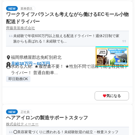
NEW
業務委託
ワークライフバランスも考えながら働けるECモール小物
配送ドライバー
齊藤美装株式会社
未経験で年収600万円以上狙える配送ドライバー！週休2日制で家
族からも喜ばれる！未経験でも...
福岡県糟屋郡志免町別府北
月給38万円～60万円
求める人材: ★履歴書不要！ ★性別不問で活躍可能な軽貨物ド
ライバー！ 普通自動車...
即日勤務OK
気になる
NEW
正社員
ヘアアイロンの製造サポートスタッフ
株式会社ティーエー
⭕️美容家電づくりに携われる！未経験歓迎の組立・検査スタッフ