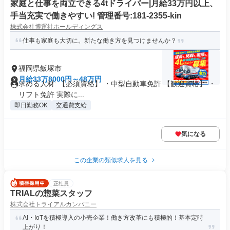
家庭と仕事を両立できる4tドライバー|月給33万円以上、
手当充実で働きやすい! 管理番号:181-2355-kin
株式会社博運社ホールディングス
仕事も家庭も大切に。新たな働き方を見つけませんか？
福岡県飯塚市
月給33万8000円～48万円
求める人材: 【必須資格】 ・中型自動車免許 【歓迎資格】 ・
リフト免許 実際に...
即日勤務OK
交通費支給
気になる
この企業の類似求人を見る
正社員
TRIALの惣菜スタッフ
株式会社トライアルカンパニー
AI・IoTを積極導入の小売企業！働き方改革にも積極的！基本定時
上がり！