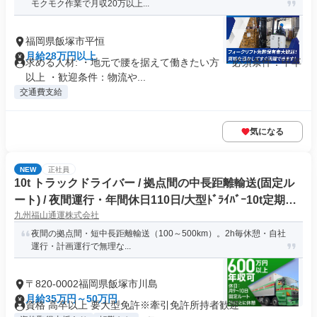
モクモク作業で月収20万以上...
福岡県飯塚市平恒
月給28万円以上
求める人材: ・地元で腰を据えて働きたい方 ・必須条件：中卒
以上 ・歓迎条件：物流や...
交通費支給
気になる
NEW
正社員
10t トラックドライバー / 拠点間の中長距離輸送(固定ル
ート) / 夜間運行・年間休日110日/大型ﾄﾞﾗｲﾊﾞｰ10t定期夜
九州福山通運株式会社
間幹線便(正社員)
夜間の拠点間・短中長距離輸送（100～500km）。2h毎休憩・自社
運行・計画運行で無理な...
〒820-0002福岡県飯塚市川島
月給35万円～50万円
資格 高卒以上 要大型免許※牽引免許所持者歓迎