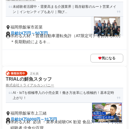
未経験者活躍中・需要高まる介護業界｜既存顧客のルート営業メイ
ン｜インセンティブもあり｜飛び...
福岡県飯塚市若菜
月給24万円～50万円
求める人材: * 普通自動車運転免許（AT限定可）をお持ちの方
＊長期勤続によるキ...
気になる
正社員
TRIALの鮮魚スタッフ
株式会社トライアルカンパニー
AI・IoTを積極導入の小売企業！働き方改革にも積極的！基本定時
上がり！
福岡県飯塚市上三緒
月給24万6000円～31万円
求める人材: 必須 ・業界未経験OK 歓迎 食品スーパーや小売店
経験者 中食や百貨...