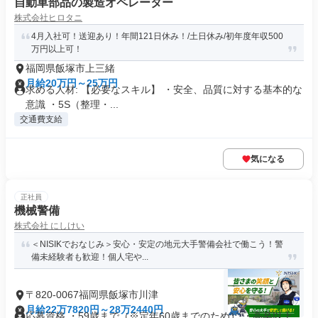
自動車部品の製造オペレーター
株式会社ヒロタニ
4月入社可！送迎あり！年間121日休み！/土日休み/初年度年収500
万円以上可！
福岡県飯塚市上三緒
月給20万円～25万円
求める人材: 【必要なスキル】 ・安全、品質に対する基本的な
意識 ・5S（整理・...
交通費支給
気になる
正社員
機械警備
株式会社 にしけい
＜NISIKでおなじみ＞安心・安定の地元大手警備会社で働こう！警
備未経験者も歓迎！個人宅や...
〒820-0067福岡県飯塚市川津
月給22万7820円～28万2440円
応募資格 ・59歳まで（※定年60歳までのため） ・高卒以上