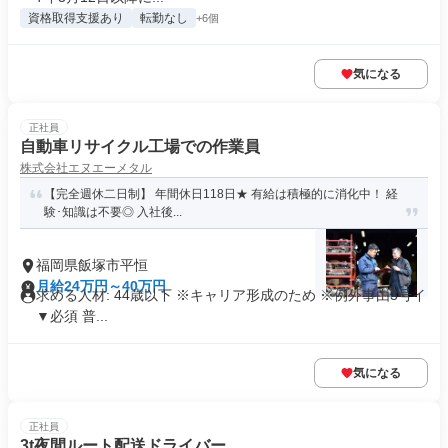
資格取得支援あり
転勤なし
+6個
気になる
正社員
自動車リサイクル工場での作業員
株式会社エヌエーメタル
【完全週休二日制】 年間休日118日★ 有給は積極的に消化中！ 経
験･知識は不要◎ 入社後...
福岡県飯塚市平恒
月給24万円～40万円
求める人材: 44歳以下 ※キャリア形成のため ※例外事由3号イ
▼必須 普...
気になる
正社員
3t夜間ルート配送ドライバー