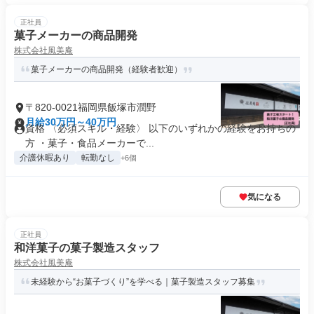
正社員
菓子メーカーの商品開発
株式会社風美庵
菓子メーカーの商品開発（経験者歓迎）
〒820-0021福岡県飯塚市潤野
月給30万円～40万円
資格 〈必須スキル・経験〉 以下のいずれかの経験をお持ちの
方 ・菓子・食品メーカーで...
介護休暇あり
転勤なし
+6個
気になる
正社員
和洋菓子の菓子製造スタッフ
株式会社風美庵
未経験から“お菓子づくり”を学べる｜菓子製造スタッフ募集