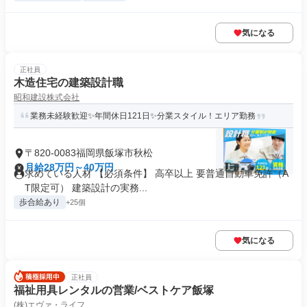
気になる
正社員
木造住宅の建築設計職
昭和建設株式会社
業務未経験歓迎✨年間休日121日✨分業スタイル！エリア勤務
〒820-0083福岡県飯塚市秋松
月給28万円～40万円
求めている人材 【必須条件】 高卒以上 要普通自動車免許（A
T限定可） 建築設計の実務...
歩合給あり
+25個
気になる
正社員
福祉用具レンタルの営業/ベストケア飯塚
(株)エヴァ・ライフ