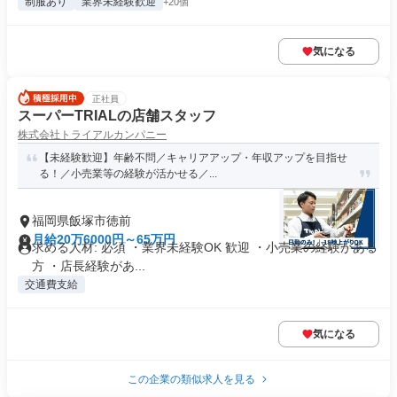
制服あり
業界未経験歓迎
+20個
気になる
正社員
スーパーTRIALの店舗スタッフ
株式会社トライアルカンパニー
【未経験歓迎】年齢不問／キャリアアップ・年収アップを目指せ
る！／小売業等の経験が活かせる／...
福岡県飯塚市徳前
月給20万6000円～65万円
求める人材: 必須 ・業界未経験OK 歓迎 ・小売業の経験がある
方 ・店長経験があ...
交通費支給
気になる
この企業の類似求人を見る