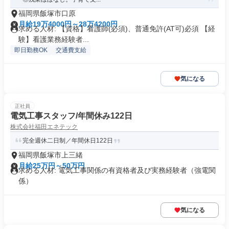
福岡県飯塚市口原
月給19万4000円～28万4200円
求める人材: 【資格】看護師(必須)、普通免許(AT可)必須 【経
験】看護業務経験者...
即日勤務OK
交通費支給
気になる
正社員
電気工事スタッフ/年間休み122日
株式会社福田エネテック
完全週休二日制／年間休日122日
福岡県飯塚市上三緒
月給25万円～50万円
求める人材: 電気工事関係の有資格者及び実務経験者（強電関
係）
気になる