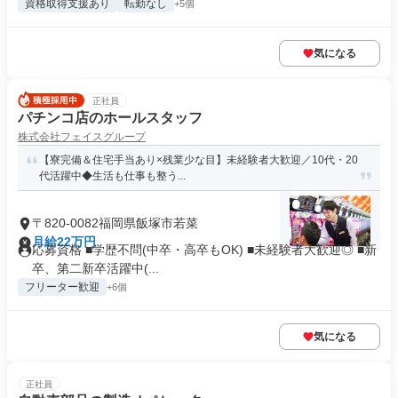
資格取得支援あり
転勤なし
+5個
気になる
正社員
パチンコ店のホールスタッフ
株式会社フェイスグループ
【寮完備＆住宅手当あり×残業少な目】未経験者大歓迎／10代・20
代活躍中◆生活も仕事も整う...
〒820-0082福岡県飯塚市若菜
月給22万円
応募資格 ■学歴不問(中卒・高卒もOK) ■未経験者大歓迎◎ ■新
卒、第二新卒活躍中(...
フリーター歓迎
+6個
気になる
正社員