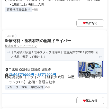
・18歳以上(法律上の理...
資格取得支援あり
+8個
気になる
正社員
医療材料・歯科材料の配送ドライバー
​株式会社シティーライン
【未経験大歓迎！若手スタッフ活躍中】普通免許でOK！賞与年3回
／地元で安定して働ける！
〒820-0084福岡県飯塚市椿
月給25万9000円～35万1000円
応募資格 【ドライバー未経験大歓迎！学歴・スキル不問！ブ
ランクOK】 必須：普通自動車...
フリーター歓迎
学歴不問
+5個
気になる