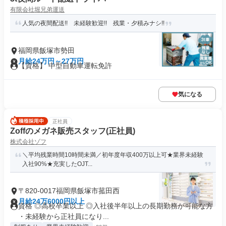
有限会社堀兄弟運送
人気の夜間配送!! 未経験歓迎!! 残業・夕積みナシ!!
福岡県飯塚市勢田
月給24万円～27万円
【資格】 中型自動車運転免許
気になる
正社員
Zoffのメガネ販売スタッフ(正社員)
株式会社ゾフ
＼平均残業時間10時間未満／初年度年収400万以上可★業界未経験
入社90%★充実したOJT...
〒820-0017福岡県飯塚市菰田西
月給24万6000円以上
資格 ◎高校卒業以上 ◎入社後半年以上の長期勤務が可能な方
・未経験から正社員になり...