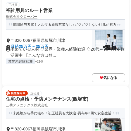
正社員
福祉用具のルート営業
株式会社クローバー
前職給与考慮！ノルマ＆新規営業なし♪ガツガツしない社風が魅力
〒820-0067福岡県飯塚市川津
月給25万円～35万円
求めている人材 ◇業界・業種未経験歓迎 ◇20代～30代も多数
活躍中 【こんな方は歓...
業界未経験歓迎
+21個
気になる
正社員
住宅の点検・予防メンテナンス(飯塚市)
三共アメニテクス株式会社
未経験から手に職を！初正社員も大歓迎♪賞与年3回で安定生活！
〒820-0067福岡県飯塚市川津