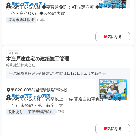
月給23万5000円以上
求めている人材 ◆要普通免許：AT限定不可 ◆学歴不問（中
卒・高卒OK） ◆未経験大歓...
業界未経験歓迎
+13個
気になる
正社員
木造戸建住宅の建築施工管理
昭和建設株式会社
未経験者歓迎✨研修充実✨年間休日121日✨エリア勤務
〒820-0083福岡県飯塚市秋松
月給26万円～40万円
求めている人材 ・高卒以上 ・要 普通自動車免許（AT限定
可） 未経験・第二新卒、大...
制服あり
業界未経験歓迎
+27個
気になる