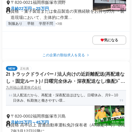
〒820-0021福岡県飯塚市潤野
月給22万円～25万円
資格 ・菓子製造または食品製造の実務経験をお持ちの方 ・製
造現場において、主体的に作業...
制服あり
早朝
学歴不問
+3個
気になる
この企業の類似求人を見る
NEW
正社員
2t トラックドライバー / 法人向けの近距離配送(再配達な
し・固定ルート) / 日曜完全休み・深夜配送なし/集配ﾄﾞﾗｲ
九州福山通運株式会社
ﾊﾞｰ2t(正社員)
法人配送だから、再配達・深夜配送ほぼなし。日曜休み、月9～10
日休み、転勤無と働きやすい環...
〒820-0002福岡県飯塚市川島
月給25万円～45万円
資格 高卒以上 普通自動車運転免許保有者（AT限定不可） 201
7年3月12日以降に...