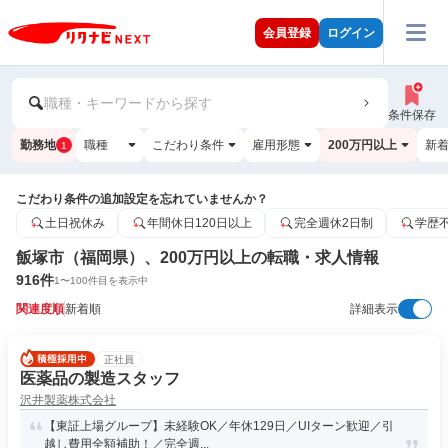
会員登録
ログイン
職種・キーワードから探す
条件保存
勤務地
職種
こだわり条件
雇用形態
200万円以上
新
1
こだわり条件の追加設定を忘れていませんか？
土日祝休み
年間休日120日以上
完全週休2日制
学歴
飯塚市（福岡県）、200万円以上の転職・求人情報
916
件
1
〜
100
件目を表示中
関連度順
新着順
詳細表示
正社員
医薬品の製造スタッフ
沢井製薬株式会社
【東証上場グループ】未経験OK／年休129日／UIターン歓迎／引
越し費用全額補助！／完全週...