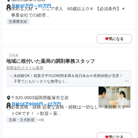
月給30万円～35万円
求める人材: ◉ シニア求人 60歳以上ＯＫ 【必須条件】 ◉
事業会社での経理...
交通費支給
気になる
正社員
地域に根付いた薬局の調剤事務スタッフ
有限会社スマイル薬局
未経験OK！残業月平均10時間未満＆祝日休みや長期休暇が充実！
子育てにもピッタリな無理なく...
〒820-0003福岡県飯塚市立岩
月給18万9000円～22万円
必要資格・経験 必要な資格・経験は一切なし！ 未経験スター
トOKです！ ＜歓迎＞薬...
主婦・主夫歓迎
+4個
気になる