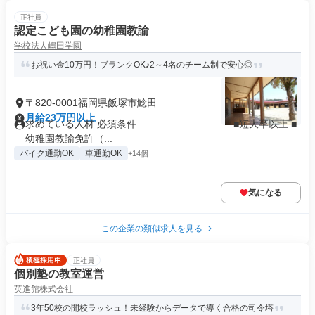
正社員
認定こども園の幼稚園教諭
学校法人嶋田学園
お祝い金10万円！ブランクOK♪2～4名のチーム制で安心◎
〒820-0001福岡県飯塚市鯰田
月給23万円以上
求めている人材 必須条件 ───────────── ■短大卒以上 ■
幼稚園教諭免許（...
バイク通勤OK
車通勤OK
+14個
気になる
この企業の類似求人を見る
正社員
個別塾の教室運営
英進館株式会社
3年50校の開校ラッシュ！未経験からデータで導く合格の司令塔