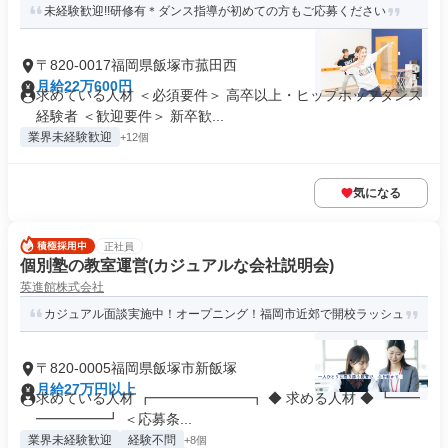
未経験歓迎!!研修有＊ダンス指導が初めての方もご応募ください
〒820-0017福岡県飯塚市菰田西
月給22万600円
求めている人材 ＜必須要件＞ 高卒以上・ヒップホップダンス
経験者 ＜歓迎要件＞ 新卒歓...
業界未経験歓迎
+12個
気になる
正社員
個別塾の教室運営(カジュアルな会社説明会)
英進館株式会社
カジュアル面談実施中！オープニング！福岡市近郊で開校ラッシュ
〒820-0005福岡県飯塚市新飯塚
月給27万円以上
求めている人材 ┏━━━━━━━┓ ◆ 求める人材 ◆ ┗━━
━━━━━┛ ＜応募条...
業界未経験歓迎
経験不問
+8個