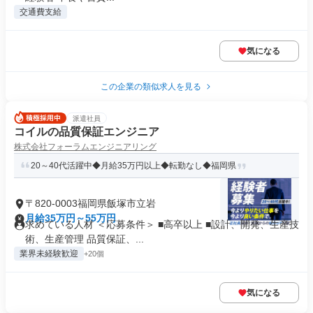
交通費支給
気になる
この企業の類似求人を見る
派遣社員
コイルの品質保証エンジニア
株式会社フォーラムエンジニアリング
20～40代活躍中◆月給35万円以上◆転勤なし◆福岡県
〒820-0003福岡県飯塚市立岩
月給35万円～55万円
求めている人材 ＜応募条件＞ ■高卒以上 ■設計、開発、生産技
術、生産管理 品質保証、...
業界未経験歓迎
+20個
気になる