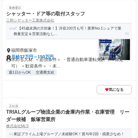
業務委託
シャッター・ドア等の取付スタッフ
三和シヤッター工業株式会社
✅ 【45歳未満の方対象！】月収100万も可！業界No.1シェアで業
務量安定＆営業活動なし...
福岡県飯塚市
月給32万円～150万円
求める人材: ＜必須条件＞ ・普通自動車運転免許（AT限定
可） ＜歓迎条件＞ ・未...
週1日からOK
交通費支給
気になる
正社員
TRIALグループ物流企業の倉庫内作業・在庫管理 リー
ダー候補 飯塚営業所
株式会社MLS
東証プライム上場グループ／未経験OK！賞与年2回・残業少なめ！