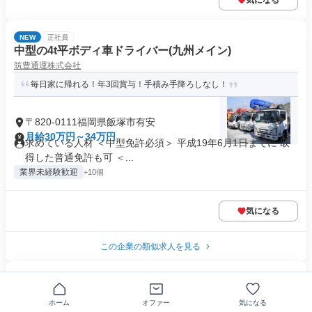
気になる
NEW
正社員
中型の4t平ボディ車ドライバー(九州メイン)
筑豊通運株式会社
毎日家に帰れる！年3回賞与！手積み手降ろしなし！
〒820-0111福岡県飯塚市有安
月給30万円～34万円
求めている人材 ＜中型免許必須＞ 平成19年6月1日までに 取
得した普通免許も可 ＜...
業界未経験歓迎
+10個
気になる
この企業の類似求人を見る
正社員
介護職員(無資格未経験〜)@デイサービスと老人ホーム
ホーム
オファー
気になる
ザ・ハーモニー株式会社