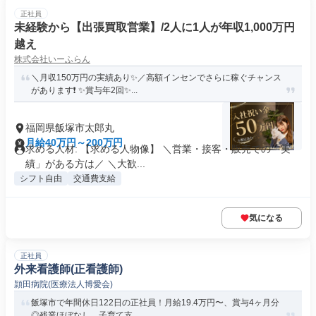
正社員
未経験から【出張買取営業】/2人に1人が年収1,000万円
越え
株式会社いーふらん
＼月収150万円の実績あり✨／高額インセンでさらに稼ぐチャンス
があります❗ ✨賞与年2回✨...
福岡県飯塚市太郎丸
月給40万円～200万円
求める人材: 【求める人物像】 ＼営業・接客・販売での「実
績」がある方は／ ＼大歓...
シフト自由
交通費支給
気になる
正社員
外来看護師(正看護師)
頴田病院(医療法人博愛会)
飯塚市で年間休日122日の正社員！月給19.4万円〜、賞与4ヶ月分
◎残業ほぼなし。子育て支...