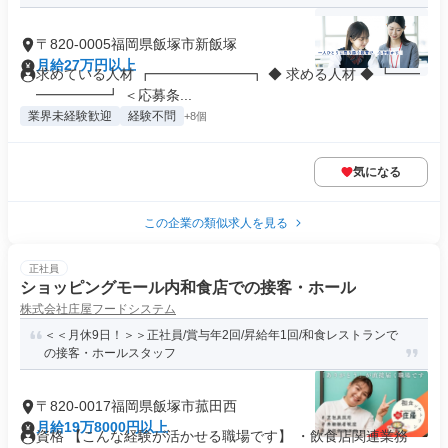
〒820-0005福岡県飯塚市新飯塚
月給27万円以上
求めている人材 ┏━━━━━━━┓ ◆ 求める人材 ◆ ┗━━
━━━━━┛ ＜応募条...
業界未経験歓迎
経験不問
+8個
気になる
この企業の類似求人を見る
正社員
ショッピングモール内和食店での接客・ホール
株式会社庄屋フードシステム
＜＜月休9日！＞＞正社員/賞与年2回/昇給年1回/和食レストランで
の接客・ホールスタッフ
〒820-0017福岡県飯塚市菰田西
月給19万8000円以上
資格 【こんな経験が活かせる職場です】 ・飲食店関連業務