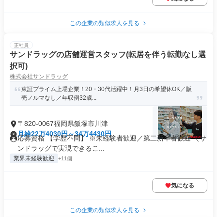
この企業の類似求人を見る
正社員
サンドラッグの店舗運営スタッフ(転居を伴う転勤なし選
択可)
株式会社サンドラッグ
東証プライム上場企業！20・30代活躍中！月3日の希望休OK／販
売ノルマなし／年収例32歳...
〒820-0067福岡県飯塚市川津
月給22万4030円～34万4430円
応募資格 【学歴不問】 ※未経験者歓迎／第二新卒者歓迎 ＼サ
ンドラッグで実現できるこ...
業界未経験歓迎
+11個
気になる
この企業の類似求人を見る