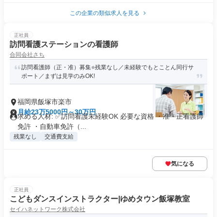
この企業の類似求人を見る
正社員
訪問看護ステーションの看護師
合同会社さち
訪問看護師（正・准）募集⭐残業なし／未経験でもとことん同行サ
ポート／まずは見学のみOK!
福岡県飯塚市楽市
月給23万5000円～30万円
求める人材: ✅訪問看護未経験OK 必要な資格 ・准・正看護師
免許 ・自動車免許（...
残業なし
交通費支給
気になる
正社員
こどもダンスインストラクター|ゆめタウン飯塚教室
セイハネットワーク株式会社