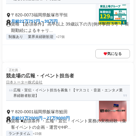
〒820-0073福岡県飯塚市平恒
月給22万757円～30万円
資格 【必須条件】 高卒以上 39歳以下の方(例外事由 3号 イ 長
期勤続によるキャリ...
制服あり
業界未経験歓迎
+27個
気になる
正社員
競走場の広報・イベント担当者
日本トーター株式会社
広報・宣伝・イベント担当を募集！【マスコミ・音楽・エンタメ業
界経験者歓迎】
〒820-0001福岡県飯塚市鯰田
月給23万2000円～27万9000円
資格 ■必須条件 ・広報・宣伝・イベント業務の実務経験（集
客イベントの企画・運営やHP...
ランチタイム
+15個