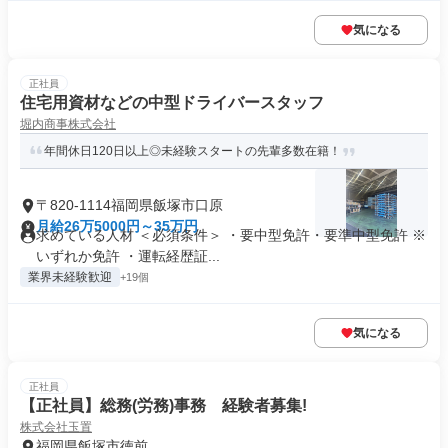
気になる
正社員
住宅用資材などの中型ドライバースタッフ
堀内商事株式会社
年間休日120日以上◎未経験スタートの先輩多数在籍！
〒820-1114福岡県飯塚市口原
月給26万5000円～35万円
求めている人材 ＜必須条件＞ ・要中型免許・要準中型免許 ※
いずれか免許 ・運転経歴証...
業界未経験歓迎
+19個
気になる
正社員
【正社員】総務(労務)事務 経験者募集!
株式会社玉置
福岡県飯塚市徳前