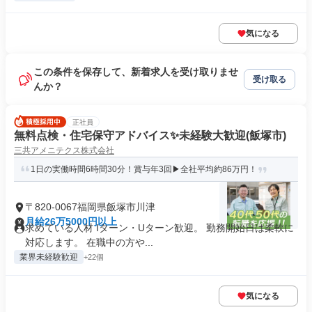
気になる
この条件を保存して、新着求人を受け取りませ
受け取る
んか？
正社員
無料点検・住宅保守アドバイス✨未経験大歓迎(飯塚市)
三共アメニテクス株式会社
1日の実働時間6時間30分！賞与年3回▶全社平均約86万円！
〒820-0067福岡県飯塚市川津
月給26万5000円以上
求めている人材 Iターン・Uターン歓迎。 勤務開始日は柔軟に
対応します。 在職中の方や...
業界未経験歓迎
+22個
気になる