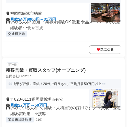
福岡県飯塚市徳前
月給24万6000円～31万円
求める人材: 必須 ・業界未経験OK 歓迎 食品スーパーや小売店
経験者 中食や百貨...
交通費支給
気になる
正社員
接客営業・買取スタッフ(オープニング)
合同会社From27
成果が評価に直結！20代で店長も✨／平均月収50万円以上
〒820-0111福岡県飯塚市有安
月給27万円～50万円
求めている人材 ＼ 経験・人柄重視の採用です ／ ⭐買取・査定
経験者歓迎！ ⭐接客・...
業界未経験歓迎
+21個