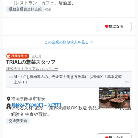
（レストラン、カフェ、居酒屋、...
通勤交通費全額支給
+2個
気になる
この企業の類似求人を見る
正社員
TRIALの惣菜スタッフ
株式会社トライアルカンパニー
AI・IoTを積極導入の小売企業！働き方改革にも積極的！基本定時
上がり！
福岡県飯塚市有安
月給24万6000円～31万円
求める人材: 必須 ・業界未経験OK 歓迎 食品スーパーや小売店
経験者 中食や百貨...
交通費支給